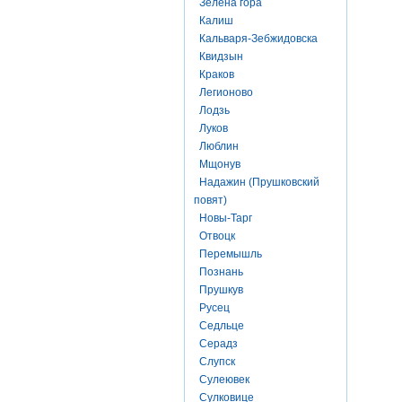
Зелена гора
Калиш
Кальваря-Зебжидовска
Квидзын
Краков
Легионово
Лодзь
Луков
Люблин
Мщонув
Надажин (Прушковский
повят)
Новы-Тарг
Отвоцк
Перемышль
Познань
Прушкув
Русец
Седльце
Серадз
Слупск
Сулеювек
Сулковице