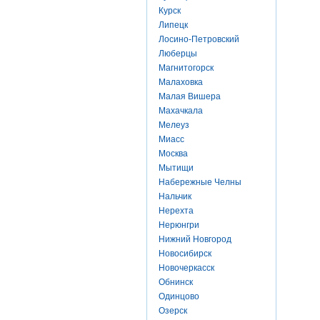
Курск
Липецк
Лосино-Петровский
Люберцы
Магнитогорск
Малаховка
Малая Вишера
Махачкала
Мелеуз
Миасс
Москва
Мытищи
Набережные Челны
Нальчик
Нерехта
Нерюнгри
Нижний Новгород
Новосибирск
Новочеркасск
Обнинск
Одинцово
Озерск