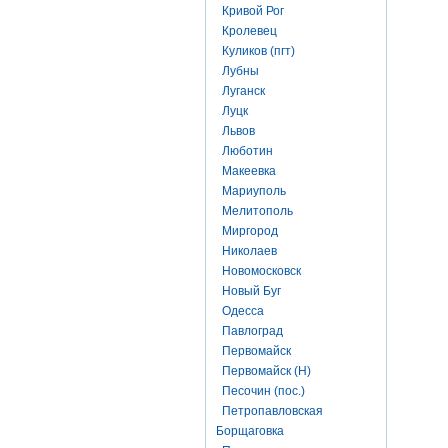
Кривой Рог
Кролевец
Куликов (пгт)
Лубны
Луганск
Луцк
Львов
Люботин
Макеевка
Мариуполь
Мелитополь
Миргород
Николаев
Новомосковск
Новый Буг
Одесса
Павлоград
Первомайск
Первомайск (Н)
Песочин (пос.)
Петропавловская
Борщаговка