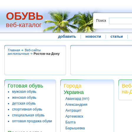
ОБУВЬ
Поиск
веб-каталог
добавить
|
новости
|
статьи
|
Главная
Веб-сайты
англоязычные
Ростов-на-Дону
Готовая обувь
Города
Веб
на-
Украина
мужская обувь
женская обувь
Авангард (пгт)
детская обувь
Александрия
спортивная обувь
Антрацит
специальная обувь
Артемовск
оптовая продажа обуви
Балта
Барышевка