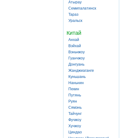
Атырау
Семипалатинск
Тараз
Уральск
Китай
Анхай
Вэйхай
Вэньчжоу
Гуанчжоу
Донгуань
Жанджиаганге
Куньшань
Наньнин
Пекин
Путянь
Руян
Сямэнь
Тайчунг
Фучжоу
Хучжоу
Циндао