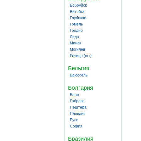
Бобруйск
Витебск
Глубокое
Гомель
Гродно
Лида
Минск
Могилев
Речица (пгт)
Бельгия
Брюссель
Болгария
Баня
Габрово
Пештера
Пловдив
Русе
София
Бразилия