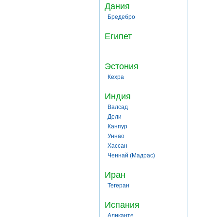
Дания
Бредебро
Египет
Эстония
Кехра
Индия
Валсад
Дели
Канпур
Уннао
Хассан
Ченнай (Мадрас)
Иран
Тегеран
Испания
Аликанте