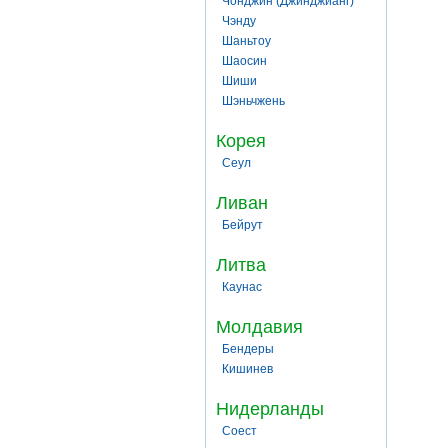
Чонджин (Джинджианг)
Чэнду
Шаньтоу
Шаосин
Шиши
Шэньчжень
Корея
Сеул
Ливан
Бейрут
Литва
Каунас
Молдавия
Бендеры
Кишинев
Нидерланды
Соест