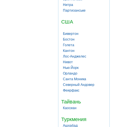
Нитра
Партизанське
США
Бивертон
Бостон
Голета
Кантон
Лос-Анджелес
Нивот
Нью Йорк
Орландо
Санта Моника
Северный Андовер
Феирфакс
Тайвань
Каосиан
Туркмения
Ашхабад