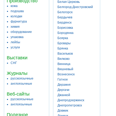
Производство
Белая Церковь
кожа
Белгород-Днестровский
подошва
Белогорск
колодки
Бердычев
фурнитура
Бердянск
химия
Борисовка
оборудование
Бородянка
упаковка
Боярка
лейбы
Бровары
услуги
Брянка
Васильков
Выставки
Вилково
СНГ
Винница
Вишневый
Журналы
Вознесенск
русскоязычные
Гатное
англоязычные
Деражня
Дергачи
Веб-сайты
Джанкой
русскоязычные
Днепродзержинск
англоязычные
Днепропетровск
Довжик
Полезное
Донецк