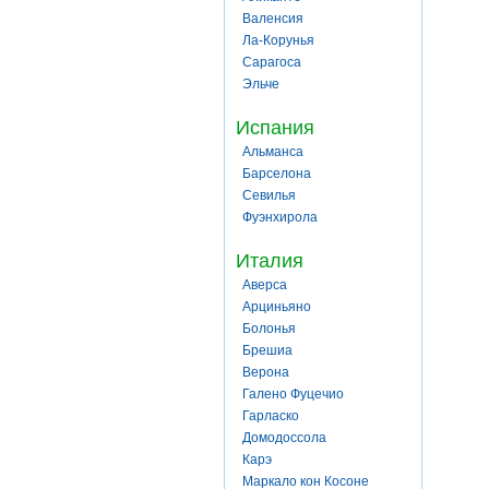
Валенсия
Ла-Корунья
Сарагоса
Эльче
Испания
Альманса
Барселона
Севилья
Фуэнхирола
Италия
Аверса
Арциньяно
Болонья
Брешиа
Верона
Галено Фуцечио
Гарласко
Домодоссола
Карэ
Маркало кон Косоне