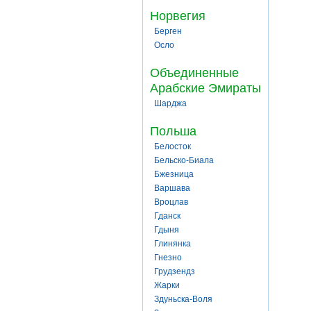
Норвегия
Берген
Осло
Объединенные
Арабские Эмираты
Шарджа
Польша
Белосток
Бельско-Биала
Бжезница
Варшава
Вроцлав
Гданск
Гдыня
Глинянка
Гнезно
Грудзендз
Жарки
Здуньска-Воля