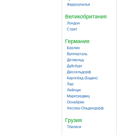
Фарроупилья
Великобритания
Лондон
Стрит
Германия
Берлин
Вупперталь
Детмольд
Дуйсбург
Дюссельдорф
Карлсбад (Баден)
Лар
Лейпциг
Марктредвиц
Оснабрюк
Хессиш-Ольдендорф
Грузия
Тбилиси