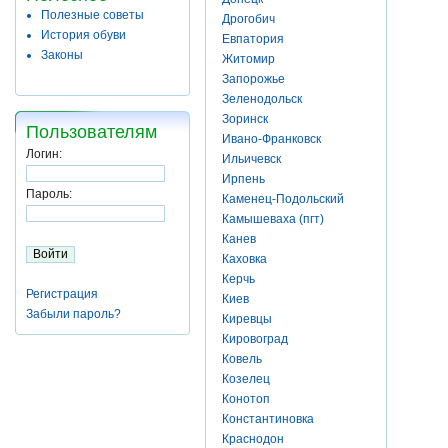
Полезные советы
Дрогобич
История обуви
Евпатория
Законы
Житомир
Запорожье
Зеленодольск
Зоринск
Пользователям
Ивано-Франковск
Логин:
Ильичевск
Ирпень
Пароль:
Каменец-Подольский
Камышеваха (пгт)
Канев
Каховка
Керчь
Регистрация
Киев
Забыли пароль?
Киревцы
Кировоград
Ковель
Козелец
Конотоп
Константиновка
Краснодон