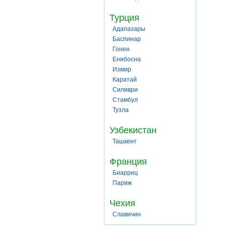
Турция
Адапазары
Баспинар
Гонен
Енибосна
Измир
Каратай
Силиври
Стамбул
Тузла
Узбекистан
Ташкент
Франция
Биарриц
Париж
Чехия
Славичин