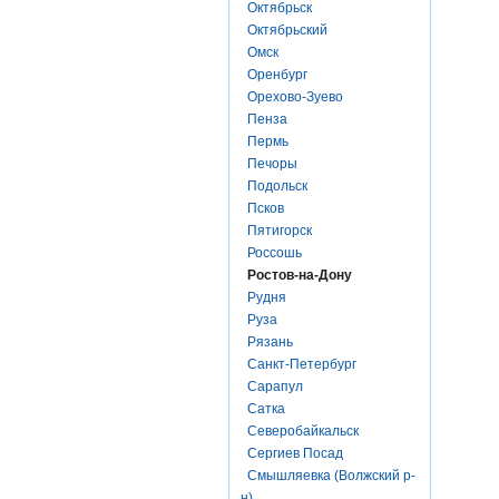
Октябрьск
Октябрьский
Омск
Оренбург
Орехово-Зуево
Пенза
Пермь
Печоры
Подольск
Псков
Пятигорск
Россошь
Ростов-на-Дону
Рудня
Руза
Рязань
Санкт-Петербург
Сарапул
Сатка
Северобайкальск
Сергиев Посад
Смышляевка (Волжский р-
н)