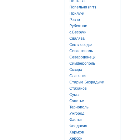
Полтава
Попельня (пгт)
Прилуки
Ровно
Рубежное
с.Безруки
Свалява
Светловодск
Севастополь
Северодонецк
Симферополь
Сквира
Славянск
Старые Безрадычи
Стаханов
Сумы
Счастье
Тернополь
Ужгород
Фастов
Феодосия
Харьков
Херсон