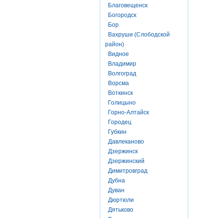
Благовещенск
Богородск
Бор
Вахруши (Слободской
район)
Видное
Владимир
Волгоград
Ворсма
Воткинск
Голицыно
Горно-Алтайск
Городец
Губкин
Давлеканово
Дзержинск
Дзержинский
Димитровград
Дубна
Дуван
Дюртюли
Дятьково