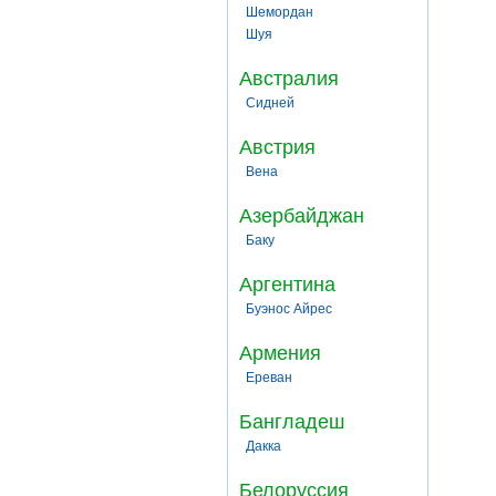
Шемордан
Шуя
Австралия
Сидней
Австрия
Вена
Азербайджан
Баку
Аргентина
Буэнос Айрес
Армения
Ереван
Бангладеш
Дакка
Белоруссия