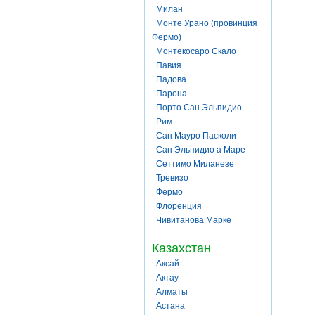
Милан
Монте Урано (провинция
Фермо)
Монтекосаро Скало
Павия
Падова
Парона
Порто Сан Эльпидио
Рим
Сан Мауро Пасколи
Сан Эльпидио а Маре
Сеттимо Миланезе
Тревизо
Фермо
Флоренция
Чивитанова Марке
Казахстан
Аксай
Актау
Алматы
Астана