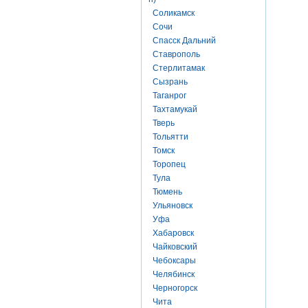
Соликамск
Сочи
Спасск Дальний
Ставрополь
Стерлитамак
Сызрань
Таганрог
Тахтамукай
Тверь
Тольятти
Томск
Торопец
Тула
Тюмень
Ульяновск
Уфа
Хабаровск
Чайковский
Чебоксары
Челябинск
Черногорск
Чита