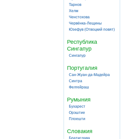
Тарнов
Хелм
Ченстохова
Червёнка-Лещины
Юзефув (Отвоцкий повят)
Республика
Сингапур
Сингапур
Португалия
Сан-Жуан-да-Мадейра
Синтра
Фелгейраш
Румыния
Бухарест
Орэштие
Плоешти
Словакия
Братислава