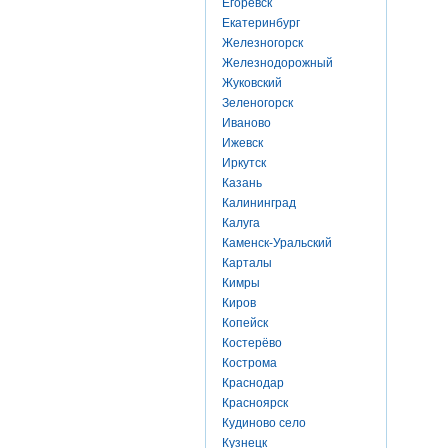
Егоревск
Екатеринбург
Железногорск
Железнодорожный
Жуковский
Зеленогорск
Иваново
Ижевск
Иркутск
Казань
Калининград
Калуга
Каменск-Уральский
Карталы
Кимры
Киров
Копейск
Костерёво
Кострома
Краснодар
Красноярск
Кудиново село
Кузнецк