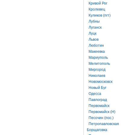
Кривой Рог
Кролевец
Куликов (пгт)
Лубны
Луганск
Луцк
Львов
Люботин
Макеевка
Мариуполь
Мелитополь
Миргород
Николаев
Новомосковск
Новый Буг
Одесса
Павлоград
Первомайск
Первомайск (Н)
Песочин (пос.)
Петропавловская
Борщаговка