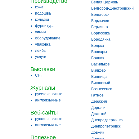
Производство
Белая Церковь
кожа
Белгород-Днестровский
подошва
Белогорск
колодки
Бердычев
фурнитура
Бердянск
химия
Борисовка
оборудование
Бородянка
упаковка
Боярка
лейбы
Бровары
услуги
Брянка
Васильков
Выставки
Вилково
СНГ
Винница
Вишневый
Журналы
Вознесенск
русскоязычные
Гатное
англоязычные
Деражня
Дергачи
Веб-сайты
Джанкой
русскоязычные
Днепродзержинск
англоязычные
Днепропетровск
Довжик
Полезное
Донецк