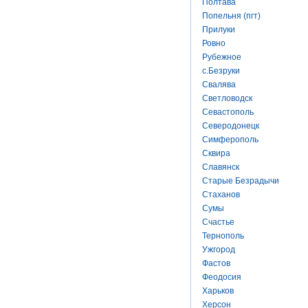
Полтава
Попельня (пгт)
Прилуки
Ровно
Рубежное
с.Безруки
Свалява
Светловодск
Севастополь
Северодонецк
Симферополь
Сквира
Славянск
Старые Безрадычи
Стаханов
Сумы
Счастье
Тернополь
Ужгород
Фастов
Феодосия
Харьков
Херсон