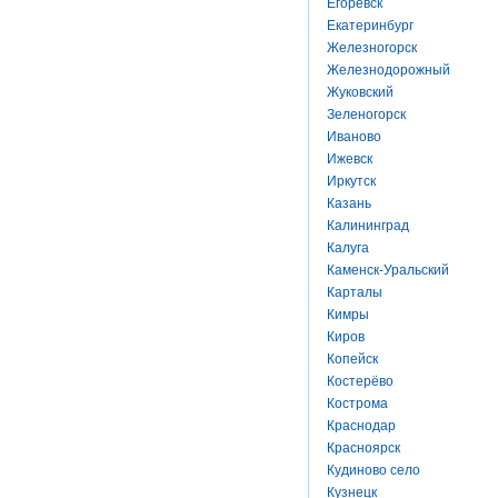
Егоревск
Екатеринбург
Железногорск
Железнодорожный
Жуковский
Зеленогорск
Иваново
Ижевск
Иркутск
Казань
Калининград
Калуга
Каменск-Уральский
Карталы
Кимры
Киров
Копейск
Костерёво
Кострома
Краснодар
Красноярск
Кудиново село
Кузнецк