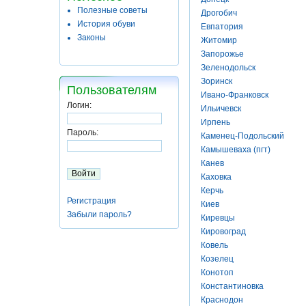
Полезные советы
Дрогобич
История обуви
Евпатория
Законы
Житомир
Запорожье
Зеленодольск
Зоринск
Пользователям
Ивано-Франковск
Логин:
Ильичевск
Ирпень
Пароль:
Каменец-Подольский
Камышеваха (пгт)
Канев
Каховка
Керчь
Регистрация
Киев
Забыли пароль?
Киревцы
Кировоград
Ковель
Козелец
Конотоп
Константиновка
Краснодон