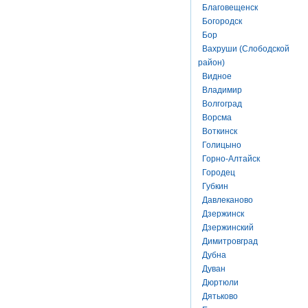
Благовещенск
Богородск
Бор
Вахруши (Слободской
район)
Видное
Владимир
Волгоград
Ворсма
Воткинск
Голицыно
Горно-Алтайск
Городец
Губкин
Давлеканово
Дзержинск
Дзержинский
Димитровград
Дубна
Дуван
Дюртюли
Дятьково