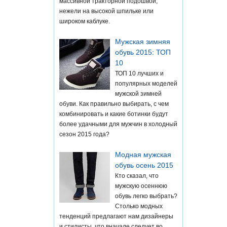
массивной тракторной подошвой,
нежели на высокой шпильке или
широком каблуке.
Мужская зимняя
обувь 2015: ТОП
10
ТОП 10 лучших и
популярных моделей
мужской зимней
обуви. Как правильно выбирать, с чем
комбинировать и какие ботинки будут
более удачными для мужчин в холодный
сезон 2015 года?
Модная мужская
обувь осень 2015
Кто сказал, что
мужскую осеннюю
обувь легко выбрать?
Столько модных
тенденций предлагают нам дизайнеры
и стилисты, что вначале следует во