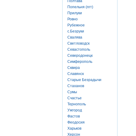
Полтава
Попельня (пгт)
Прилуки
Ровно
Рубежное
с.Безруки
Свалява
Светловодск
Севастополь
Северодонецк
Симферополь
Сквира
Славянск
Старые Безрадычи
Стаханов
Сумы
Счастье
Тернополь
Ужгород
Фастов
Феодосия
Харьков
Херсон