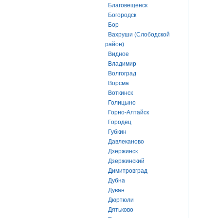
Благовещенск
Богородск
Бор
Вахруши (Слободской
район)
Видное
Владимир
Волгоград
Ворсма
Воткинск
Голицыно
Горно-Алтайск
Городец
Губкин
Давлеканово
Дзержинск
Дзержинский
Димитровград
Дубна
Дуван
Дюртюли
Дятьково