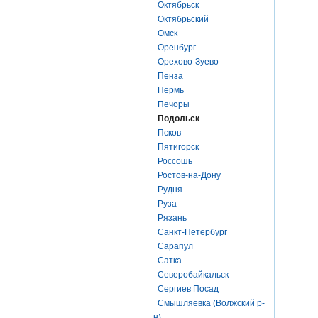
Октябрьск
Октябрьский
Омск
Оренбург
Орехово-Зуево
Пенза
Пермь
Печоры
Подольск
Псков
Пятигорск
Россошь
Ростов-на-Дону
Рудня
Руза
Рязань
Санкт-Петербург
Сарапул
Сатка
Северобайкальск
Сергиев Посад
Смышляевка (Волжский р-
н)