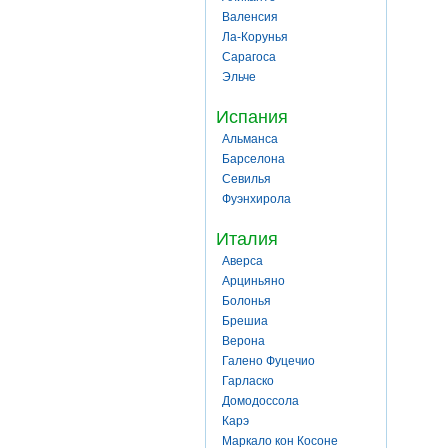
Валенсия
Ла-Корунья
Сарагоса
Эльче
Испания
Альманса
Барселона
Севилья
Фуэнхирола
Италия
Аверса
Арциньяно
Болонья
Брешиа
Верона
Галено Фуцечио
Гарласко
Домодоссола
Карэ
Маркало кон Косоне