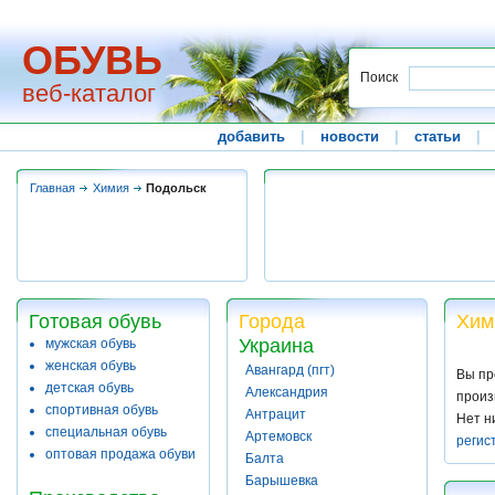
ОБУВЬ
Поиск
веб-каталог
добавить
|
новости
|
статьи
|
Главная
Химия
Подольск
Готовая обувь
Города
Хим
Украина
мужская обувь
женская обувь
Авангард (пгт)
Вы пр
детская обувь
Александрия
произ
спортивная обувь
Антрацит
Нет н
специальная обувь
Артемовск
регис
оптовая продажа обуви
Балта
Барышевка