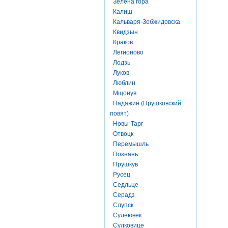
Зелена гора
Калиш
Кальваря-Зебжидовска
Квидзын
Краков
Легионово
Лодзь
Луков
Люблин
Мщонув
Надажин (Прушковский
повят)
Новы-Тарг
Отвоцк
Перемышль
Познань
Прушкув
Русец
Седльце
Серадз
Слупск
Сулеювек
Сулковице