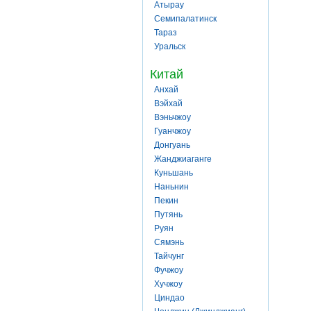
Атырау
Семипалатинск
Тараз
Уральск
Китай
Анхай
Вэйхай
Вэньчжоу
Гуанчжоу
Донгуань
Жанджиаганге
Куньшань
Наньнин
Пекин
Путянь
Руян
Сямэнь
Тайчунг
Фучжоу
Хучжоу
Циндао