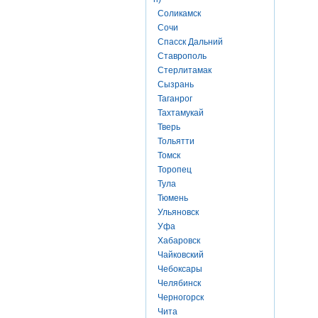
Соликамск
Сочи
Спасск Дальний
Ставрополь
Стерлитамак
Сызрань
Таганрог
Тахтамукай
Тверь
Тольятти
Томск
Торопец
Тула
Тюмень
Ульяновск
Уфа
Хабаровск
Чайковский
Чебоксары
Челябинск
Черногорск
Чита