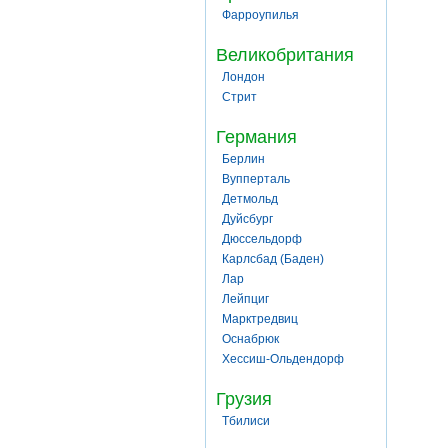
Фарроупилья
Великобритания
Лондон
Стрит
Германия
Берлин
Вупперталь
Детмольд
Дуйсбург
Дюссельдорф
Карлсбад (Баден)
Лар
Лейпциг
Марктредвиц
Оснабрюк
Хессиш-Ольдендорф
Грузия
Тбилиси