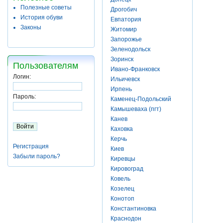
Полезные советы
Дрогобич
История обуви
Евпатория
Законы
Житомир
Запорожье
Зеленодольск
Зоринск
Пользователям
Ивано-Франковск
Логин:
Ильичевск
Ирпень
Пароль:
Каменец-Подольский
Камышеваха (пгт)
Канев
Каховка
Керчь
Регистрация
Киев
Забыли пароль?
Киревцы
Кировоград
Ковель
Козелец
Конотоп
Константиновка
Краснодон