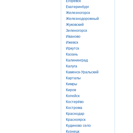
Егоревск
Екатеринбург
Железногорск
Железнодорожный
Жуковский
Зеленогорск
Иваново
Ижевск
Иркутск
Казань
Калининград
Калуга
Каменск-Уральский
Карталы
Кимры
Киров
Копейск
Костерёво
Кострома
Краснодар
Красноярск
Кудиново село
Кузнецк