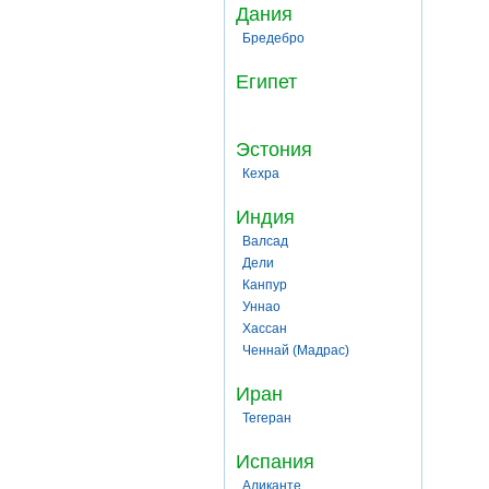
Дания
Бредебро
Египет
Эстония
Кехра
Индия
Валсад
Дели
Канпур
Уннао
Хассан
Ченнай (Мадрас)
Иран
Тегеран
Испания
Аликанте