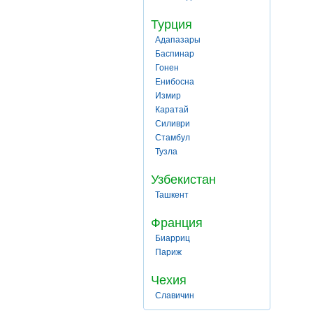
Турция
Адапазары
Баспинар
Гонен
Енибосна
Измир
Каратай
Силиври
Стамбул
Тузла
Узбекистан
Ташкент
Франция
Биарриц
Париж
Чехия
Славичин