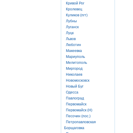
Кривой Рог
Кролевец
Куликов (пгт)
Лубны
Луганск
Луцк
Львов
Люботин
Макеевка
Мариуполь
Мелитополь
Миргород
Николаев
Новомосковск
Новый Буг
Одесса
Павлоград
Первомайск
Первомайск (Н)
Песочин (пос.)
Петропавловская
Борщаговка