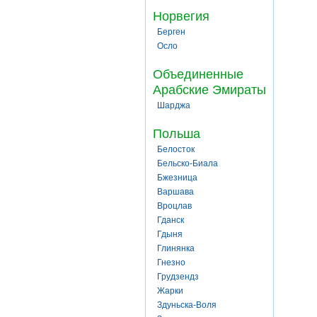
Норвегия
Берген
Осло
Объединенные
Арабские Эмираты
Шарджа
Польша
Белосток
Бельско-Биала
Бжезница
Варшава
Вроцлав
Гданск
Гдыня
Глинянка
Гнезно
Грудзендз
Жарки
Здуньска-Воля