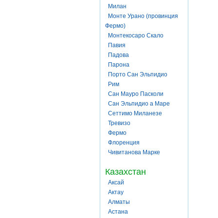
Милан
Монте Урано (провинция
Фермо)
Монтекосаро Скало
Павия
Падова
Парона
Порто Сан Эльпидио
Рим
Сан Мауро Пасколи
Сан Эльпидио а Маре
Сеттимо Миланезе
Тревизо
Фермо
Флоренция
Чивитанова Марке
Казахстан
Аксай
Актау
Алматы
Астана