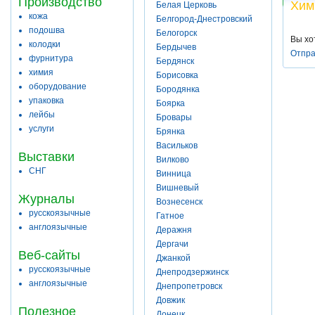
Производство
Хим
Белая Церковь
кожа
Белгород-Днестровский
подошва
Белогорск
Вы хо
колодки
Бердычев
Отпра
фурнитура
Бердянск
химия
Борисовка
оборудование
Бородянка
упаковка
Боярка
лейбы
Бровары
услуги
Брянка
Васильков
Выставки
Вилково
СНГ
Винница
Вишневый
Журналы
Вознесенск
русскоязычные
Гатное
англоязычные
Деражня
Дергачи
Веб-сайты
Джанкой
русскоязычные
Днепродзержинск
англоязычные
Днепропетровск
Довжик
Полезное
Донецк