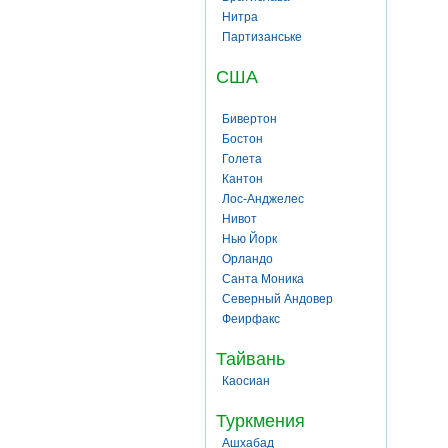
Нитра
Партизанське
США
Бивертон
Бостон
Голета
Кантон
Лос-Анджелес
Нивот
Нью Йорк
Орландо
Санта Моника
Северный Андовер
Феирфакс
Тайвань
Каосиан
Туркмения
Ашхабад