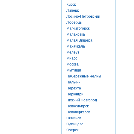
Курск
Липецк
Лосино-Петровский
Люберцы
Магнитогорск
Малаховка
Малая Вишера
Махачкала
Мелеуз
Миасс
Москва
Мытищи
Набережные Челны
Нальчик
Нерехта
Нерюнгри
Нижний Новгород
Новосибирск
Новочеркасск
Обнинск
Одинцово
Озерск