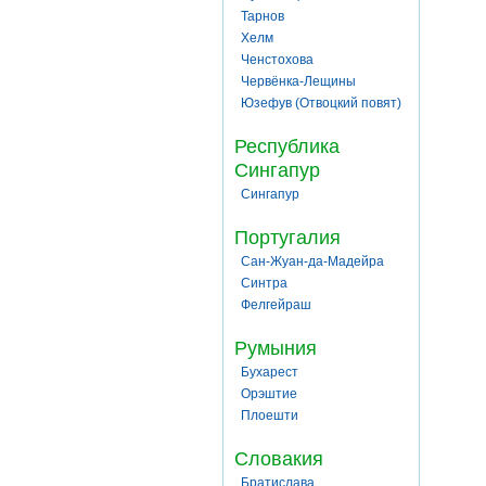
Тарнов
Хелм
Ченстохова
Червёнка-Лещины
Юзефув (Отвоцкий повят)
Республика
Сингапур
Сингапур
Португалия
Сан-Жуан-да-Мадейра
Синтра
Фелгейраш
Румыния
Бухарест
Орэштие
Плоешти
Словакия
Братислава