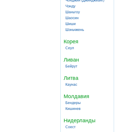
Чонджин (Джинджианг)
Чэнду
Шаньтоу
Шаосин
Шиши
Шэньчжень
Корея
Сеул
Ливан
Бейрут
Литва
Каунас
Молдавия
Бендеры
Кишинев
Нидерланды
Соест