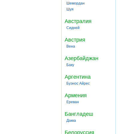
Шемордан
Шуя
Австралия
Сидней
Австрия
Вена
Азербайджан
Баку
Аргентина
Буэнос Айрес
Армения
Ереван
Бангладеш
Дакка
Белоруссия