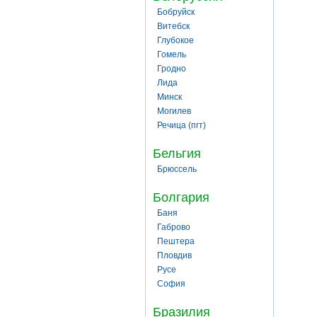
Бобруйск
Витебск
Глубокое
Гомель
Гродно
Лида
Минск
Могилев
Речица (пгт)
Бельгия
Брюссель
Болгария
Баня
Габрово
Пештера
Пловдив
Русе
София
Бразилия