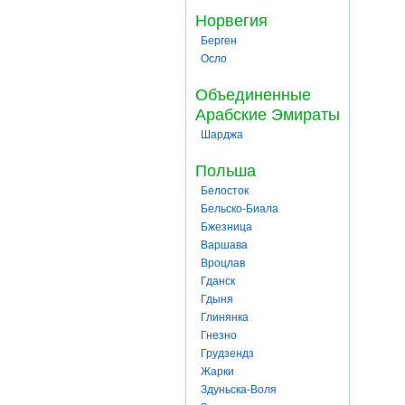
Норвегия
Берген
Осло
Объединенные
Арабские Эмираты
Шарджа
Польша
Белосток
Бельско-Биала
Бжезница
Варшава
Вроцлав
Гданск
Гдыня
Глинянка
Гнезно
Грудзендз
Жарки
Здуньска-Воля