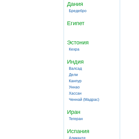
Дания
Бредебро
Египет
Эстония
Кехра
Индия
Валсад
Дели
Канпур
Уннао
Хассан
Ченнай (Мадрас)
Иран
Тегеран
Испания
Аликанте