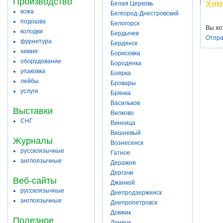
Производство
Хим
Белая Церковь
кожа
Белгород-Днестровский
подошва
Белогорск
Вы хо
колодки
Бердычев
Отпра
фурнитура
Бердянск
химия
Борисовка
оборудование
Бородянка
упаковка
Боярка
лейбы
Бровары
услуги
Брянка
Васильков
Выставки
Вилково
СНГ
Винница
Вишневый
Журналы
Вознесенск
русскоязычные
Гатное
англоязычные
Деражня
Дергачи
Веб-сайты
Джанкой
русскоязычные
Днепродзержинск
англоязычные
Днепропетровск
Довжик
Полезное
Донецк