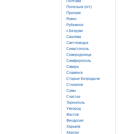
Полтава
Попельня (пгт)
Прилуки
Ровно
Рубежное
с.Безруки
Свалява
Светловодск
Севастополь
Северодонецк
Симферополь
Сквира
Славянск
Старые Безрадычи
Стаханов
Сумы
Счастье
Тернополь
Ужгород
Фастов
Феодосия
Харьков
Херсон