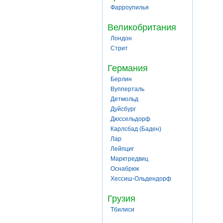
Фарроупилья
Великобритания
Лондон
Стрит
Германия
Берлин
Вупперталь
Детмольд
Дуйсбург
Дюссельдорф
Карлсбад (Баден)
Лар
Лейпциг
Марктредвиц
Оснабрюк
Хессиш-Ольдендорф
Грузия
Тбилиси