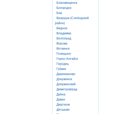
Благовещенск
Богородск
Бор
Вахруши (Слободской
район)
Видное
Владимир
Волгоград
Ворсма
Воткинск
Голицыно
Горно-Алтайск
Городец
Губкин
Давлеканово
Дзержинск
Дзержинский
Димитровград
Дубна
Дуван
Дюртюли
Дятьково