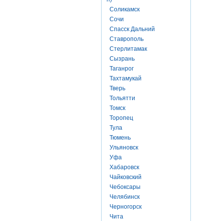
Соликамск
Сочи
Спасск Дальний
Ставрополь
Стерлитамак
Сызрань
Таганрог
Тахтамукай
Тверь
Тольятти
Томск
Торопец
Тула
Тюмень
Ульяновск
Уфа
Хабаровск
Чайковский
Чебоксары
Челябинск
Черногорск
Чита