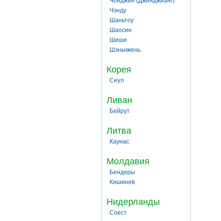
Чонджин (Джинджианг)
Чэнду
Шаньтоу
Шаосин
Шиши
Шэньчжень
Корея
Сеул
Ливан
Бейрут
Литва
Каунас
Молдавия
Бендеры
Кишинев
Нидерланды
Соест