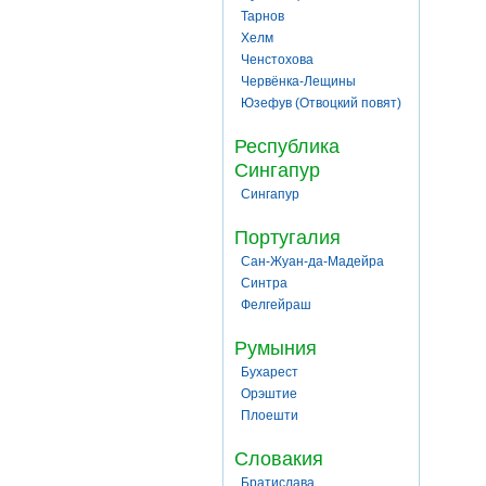
Тарнов
Хелм
Ченстохова
Червёнка-Лещины
Юзефув (Отвоцкий повят)
Республика
Сингапур
Сингапур
Португалия
Сан-Жуан-да-Мадейра
Синтра
Фелгейраш
Румыния
Бухарест
Орэштие
Плоешти
Словакия
Братислава