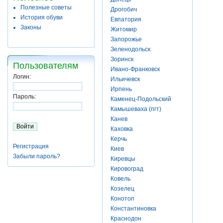
Полезные советы
Дрогобич
История обуви
Евпатория
Законы
Житомир
Запорожье
Зеленодольск
Зоринск
Пользователям
Ивано-Франковск
Логин:
Ильичевск
Ирпень
Пароль:
Каменец-Подольский
Камышеваха (пгт)
Канев
Каховка
Керчь
Регистрация
Киев
Забыли пароль?
Киревцы
Кировоград
Ковель
Козелец
Конотоп
Константиновка
Краснодон