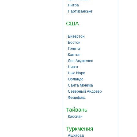
Нитра
Партизанське
США
Бивертон
Бостон
Голета
Кантон
Лос-Анджелес
Нивот
Нью Йорк
Орландо
Санта Моника
Северный Андовер
Феирфакс
Тайвань
Каосиан
Туркмения
Ашхабад