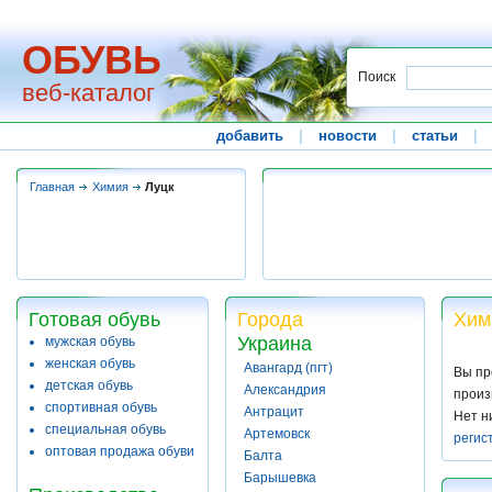
ОБУВЬ
Поиск
веб-каталог
добавить
|
новости
|
статьи
|
Главная
Химия
Луцк
Готовая обувь
Города
Хим
Украина
мужская обувь
женская обувь
Авангард (пгт)
Вы пр
детская обувь
Александрия
произ
спортивная обувь
Антрацит
Нет н
специальная обувь
Артемовск
регис
оптовая продажа обуви
Балта
Барышевка