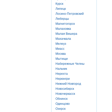
Курск
Липецк
Лосино-Петровский
Люберцы
Магнитогорск
Малаховка
Малая Вишера
Махачкала
Мелеуз
Миасс
Москва
Мытищи
Набережные Челны
Нальчик
Нерехта
Нерюнгри
Нижний Новгород
Новосибирск
Новочеркасск
Обнинск
Одинцово
Озерск