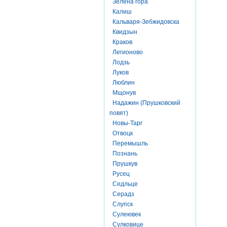
Зелена гора
Калиш
Кальваря-Зебжидовска
Квидзын
Краков
Легионово
Лодзь
Луков
Люблин
Мщонув
Надажин (Прушковский
повят)
Новы-Тарг
Отвоцк
Перемышль
Познань
Прушкув
Русец
Седльце
Серадз
Слупск
Сулеювек
Сулковице