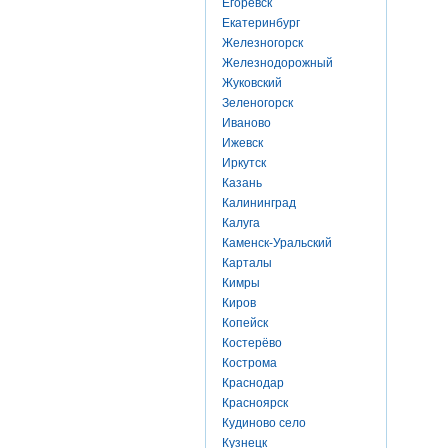
Егоревск
Екатеринбург
Железногорск
Железнодорожный
Жуковский
Зеленогорск
Иваново
Ижевск
Иркутск
Казань
Калининград
Калуга
Каменск-Уральский
Карталы
Кимры
Киров
Копейск
Костерёво
Кострома
Краснодар
Красноярск
Кудиново село
Кузнецк