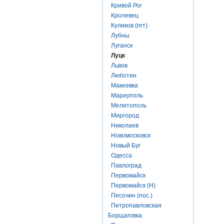
Кривой Рог
Кролевец
Куликов (пгт)
Лубны
Луганск
Луцк
Львов
Люботин
Макеевка
Мариуполь
Мелитополь
Миргород
Николаев
Новомосковск
Новый Буг
Одесса
Павлоград
Первомайск
Первомайск (Н)
Песочин (пос.)
Петропавловская
Борщаговка