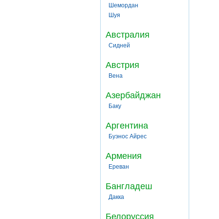
Шемордан
Шуя
Австралия
Сидней
Австрия
Вена
Азербайджан
Баку
Аргентина
Буэнос Айрес
Армения
Ереван
Бангладеш
Дакка
Белоруссия