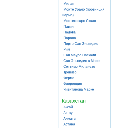
Милан
Монте Урано (провинция
Фермо)
Монтекосаро Скало
Павия
Падова
Парона
Порто Сан Эльпидио
Рим
Сан Мауро Пасколи
Сан Эльпидио а Маре
Сеттимо Миланезе
Тревизо
Фермо
Флоренция
Чивитанова Марке
Казахстан
Аксай
Актау
Алматы
Астана