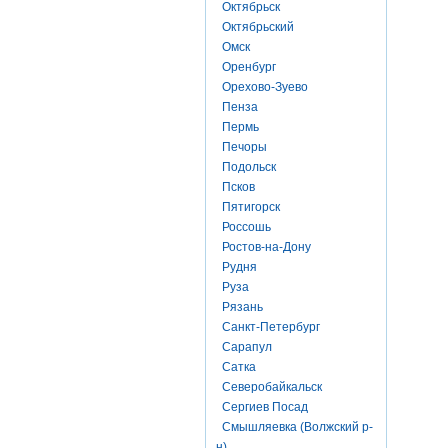
Октябрьск
Октябрьский
Омск
Оренбург
Орехово-Зуево
Пенза
Пермь
Печоры
Подольск
Псков
Пятигорск
Россошь
Ростов-на-Дону
Рудня
Руза
Рязань
Санкт-Петербург
Сарапул
Сатка
Северобайкальск
Сергиев Посад
Смышляевка (Волжский р-
н)