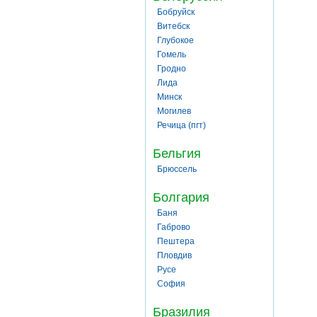
Бобруйск
Витебск
Глубокое
Гомель
Гродно
Лида
Минск
Могилев
Речица (пгт)
Бельгия
Брюссель
Болгария
Баня
Габрово
Пештера
Пловдив
Русе
София
Бразилия