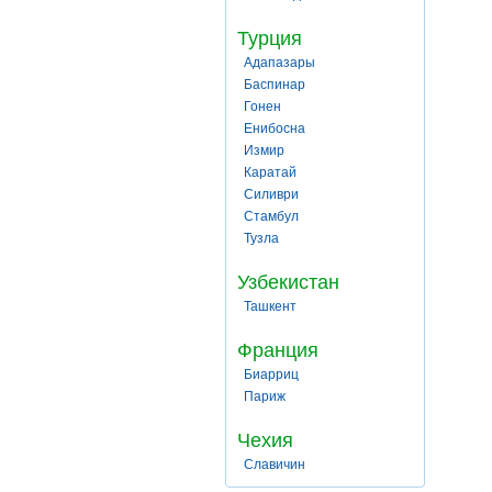
Турция
Адапазары
Баспинар
Гонен
Енибосна
Измир
Каратай
Силиври
Стамбул
Тузла
Узбекистан
Ташкент
Франция
Биарриц
Париж
Чехия
Славичин