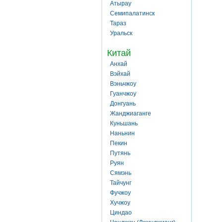
Атырау
Семипалатинск
Тараз
Уральск
Китай
Анхай
Вэйхай
Вэньчжоу
Гуанчжоу
Донгуань
Жанджиаганге
Куньшань
Наньнин
Пекин
Путянь
Руян
Сямэнь
Тайчунг
Фучжоу
Хучжоу
Циндао