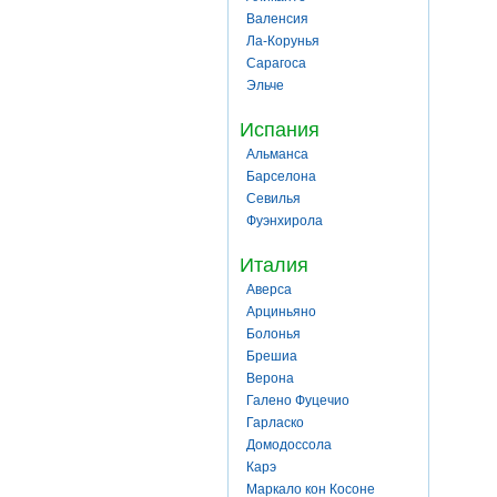
Валенсия
Ла-Корунья
Сарагоса
Эльче
Испания
Альманса
Барселона
Севилья
Фуэнхирола
Италия
Аверса
Арциньяно
Болонья
Брешиа
Верона
Галено Фуцечио
Гарласко
Домодоссола
Карэ
Маркало кон Косоне