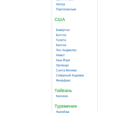
Нитра
Партизанське
США
Бивертон
Бостон
Голета
Кантон
Лос-Анджелес
Нивот
Нью Йорк
Орландо
Санта Моника
Северный Андовер
Феирфакс
Тайвань
Каосиан
Туркмения
Ашхабад