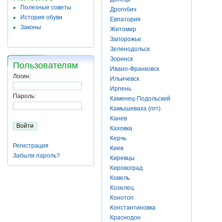
Полезные советы
Дрогобич
История обуви
Евпатория
Законы
Житомир
Запорожье
Зеленодольск
Зоринск
Пользователям
Ивано-Франковск
Логин:
Ильичевск
Ирпень
Пароль:
Каменец-Подольский
Камышеваха (пгт)
Канев
Каховка
Керчь
Регистрация
Киев
Забыли пароль?
Киревцы
Кировоград
Ковель
Козелец
Конотоп
Константиновка
Краснодон