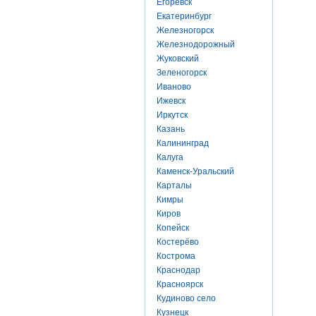
Егоревск
Екатеринбург
Железногорск
Железнодорожный
Жуковский
Зеленогорск
Иваново
Ижевск
Иркутск
Казань
Калининград
Калуга
Каменск-Уральский
Карталы
Кимры
Киров
Копейск
Костерёво
Кострома
Краснодар
Красноярск
Кудиново село
Кузнецк