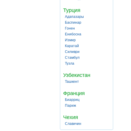
Турция
Адапазары
Баспинар
Гонен
Енибосна
Измир
Каратай
Силиври
Стамбул
Тузла
Узбекистан
Ташкент
Франция
Биарриц
Париж
Чехия
Славичин