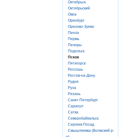
Октябрьск
Октябрьский
Омск
Оренбург
Орехово-Зуево
Пенза
Пермь
Печоры
Подольск
Псков
Пятигорск
Россошь
Ростов-на-Дону
Рудня
Руза
Рязань
Санкт-Петербург
Сарапул
Сатка
Северобайкальск
Сергиев Посад
Смышляевка (Волжский р-
н)