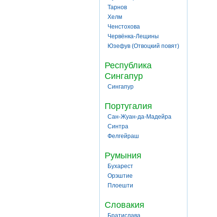
Тарнов
Хелм
Ченстохова
Червёнка-Лещины
Юзефув (Отвоцкий повят)
Республика
Сингапур
Сингапур
Португалия
Сан-Жуан-да-Мадейра
Синтра
Фелгейраш
Румыния
Бухарест
Орэштие
Плоешти
Словакия
Братислава