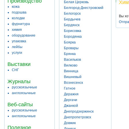
Производство
Хим
Белая Церковь
кожа
Белгород-Днестровский
подошва
Белогорск
Вы хо
колодки
Бердычев
Отпра
фурнитура
Бердянск
химия
Борисовка
оборудование
Бородянка
упаковка
Боярка
лейбы
Бровары
услуги
Брянка
Васильков
Выставки
Вилково
СНГ
Винница
Вишневый
Журналы
Вознесенск
русскоязычные
Гатное
англоязычные
Деражня
Дергачи
Веб-сайты
Джанкой
русскоязычные
Днепродзержинск
англоязычные
Днепропетровск
Довжик
Полезное
Донецк