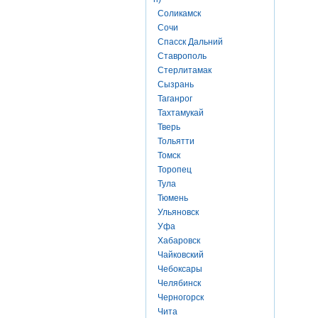
Соликамск
Сочи
Спасск Дальний
Ставрополь
Стерлитамак
Сызрань
Таганрог
Тахтамукай
Тверь
Тольятти
Томск
Торопец
Тула
Тюмень
Ульяновск
Уфа
Хабаровск
Чайковский
Чебоксары
Челябинск
Черногорск
Чита