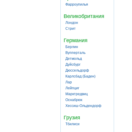
Фарроупилья
Великобритания
Лондон
Стрит
Германия
Берлин
Вупперталь
Детмольд
Дуйсбург
Дюссельдорф
Карлсбад (Баден)
Лар
Лейпциг
Марктредвиц
Оснабрюк
Хессиш-Ольдендорф
Грузия
Тбилиси