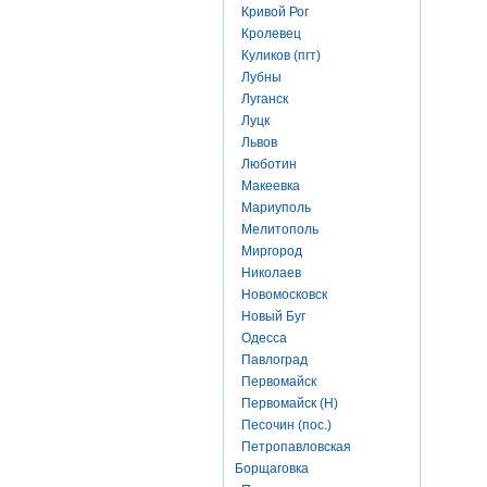
Кривой Рог
Кролевец
Куликов (пгт)
Лубны
Луганск
Луцк
Львов
Люботин
Макеевка
Мариуполь
Мелитополь
Миргород
Николаев
Новомосковск
Новый Буг
Одесса
Павлоград
Первомайск
Первомайск (Н)
Песочин (пос.)
Петропавловская
Борщаговка