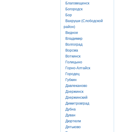
Благовещенск
Богородск
Бор
Вахруши (Слободской
район)
Видное
Владимир
Волгоград
Ворсма
Воткинск
Голицыно
Горно-Алтайск
Городец
Губкин
Давлеканово
Дзержинск
Дзержинский
Димитровград
Дубна
Дуван
Дюртюли
Дятьково