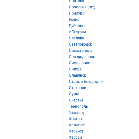
Полтава
Попельня (пгт)
Прилуки
Ровно
Рубежное
с.Безруки
Свалява
Светловодск
Севастополь
Северодонецк
Симферополь
Сквира
Славянск
Старые Безрадычи
Стаханов
Сумы
Счастье
Тернополь
Ужгород
Фастов
Феодосия
Харьков
Херсон