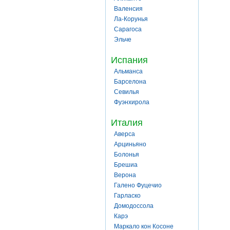
Валенсия
Ла-Корунья
Сарагоса
Эльче
Испания
Альманса
Барселона
Севилья
Фуэнхирола
Италия
Аверса
Арциньяно
Болонья
Брешиа
Верона
Галено Фуцечио
Гарласко
Домодоссола
Карэ
Маркало кон Косоне