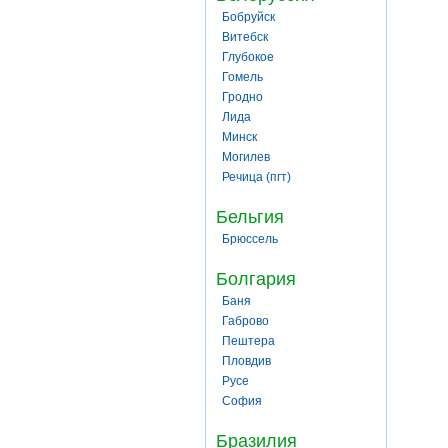
Бобруйск
Витебск
Глубокое
Гомель
Гродно
Лида
Минск
Могилев
Речица (пгт)
Бельгия
Брюссель
Болгария
Баня
Габрово
Пештера
Пловдив
Русе
София
Бразилия