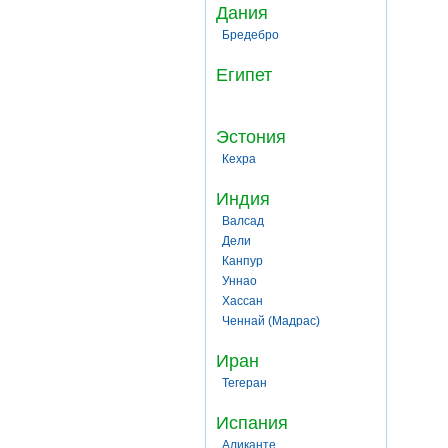
Дания
Бредебро
Египет
Эстония
Кехра
Индия
Валсад
Дели
Канпур
Уннао
Хассан
Ченнай (Мадрас)
Иран
Тегеран
Испания
Аликанте