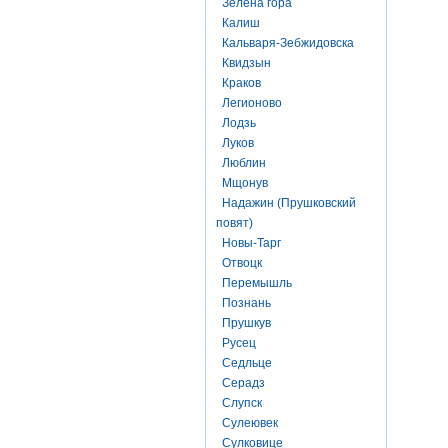
Зелена гора
Калиш
Кальваря-Зебжидовска
Квидзын
Краков
Легионово
Лодзь
Луков
Люблин
Мщонув
Надажин (Прушковский
повят)
Новы-Тарг
Отвоцк
Перемышль
Познань
Прушкув
Русец
Седльце
Серадз
Слупск
Сулеювек
Сулковице