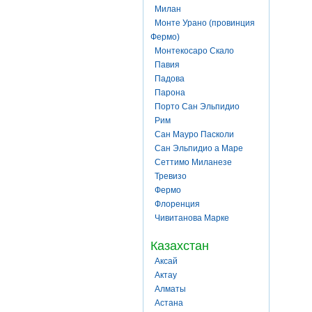
Милан
Монте Урано (провинция
Фермо)
Монтекосаро Скало
Павия
Падова
Парона
Порто Сан Эльпидио
Рим
Сан Мауро Пасколи
Сан Эльпидио а Маре
Сеттимо Миланезе
Тревизо
Фермо
Флоренция
Чивитанова Марке
Казахстан
Аксай
Актау
Алматы
Астана