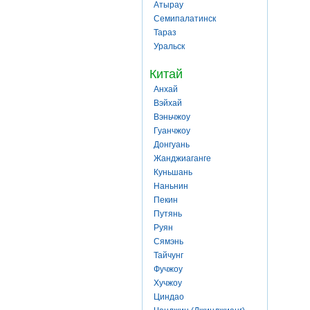
Атырау
Семипалатинск
Тараз
Уральск
Китай
Анхай
Вэйхай
Вэньчжоу
Гуанчжоу
Донгуань
Жанджиаганге
Куньшань
Наньнин
Пекин
Путянь
Руян
Сямэнь
Тайчунг
Фучжоу
Хучжоу
Циндао