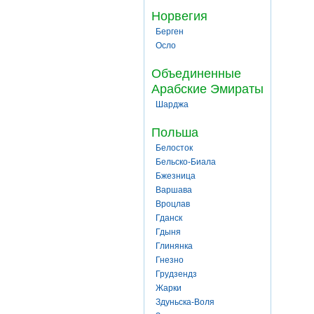
Норвегия
Берген
Осло
Объединенные
Арабские Эмираты
Шарджа
Польша
Белосток
Бельско-Биала
Бжезница
Варшава
Вроцлав
Гданск
Гдыня
Глинянка
Гнезно
Грудзендз
Жарки
Здуньска-Воля