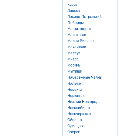
Курск
Липецк
Лосино-Петровский
Люберцы
Магнитогорск
Малаховка
Малая Вишера
Махачкала
Мелеуз
Миасс
Москва
Мытищи
Набережные Челны
Нальчик
Нерехта
Нерюнгри
Нижний Новгород
Новосибирск
Новочеркасск
Обнинск
Одинцово
Озерск