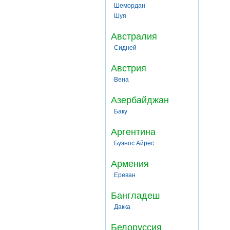
Шемордан
Шуя
Австралия
Сидней
Австрия
Вена
Азербайджан
Баку
Аргентина
Буэнос Айрес
Армения
Ереван
Бангладеш
Дакка
Белоруссия