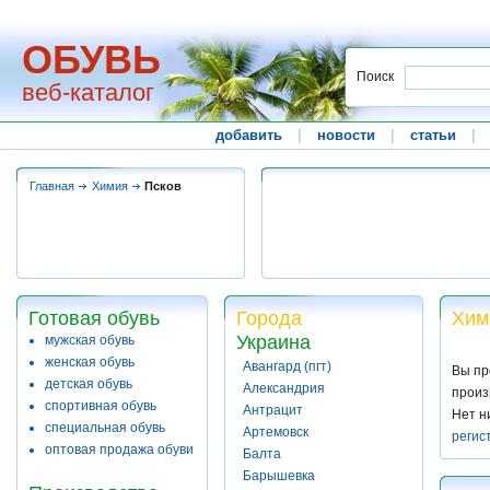
ОБУВЬ
Поиск
веб-каталог
добавить
|
новости
|
статьи
|
Главная
Химия
Псков
Готовая обувь
Города
Хим
Украина
мужская обувь
женская обувь
Авангард (пгт)
Вы пр
детская обувь
Александрия
произ
спортивная обувь
Антрацит
Нет н
специальная обувь
Артемовск
регис
оптовая продажа обуви
Балта
Барышевка