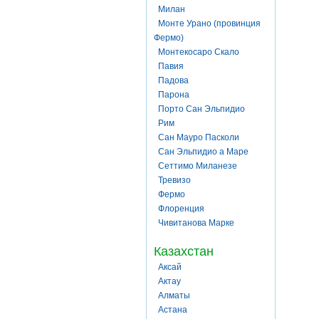
Милан
Монте Урано (провинция
Фермо)
Монтекосаро Скало
Павия
Падова
Парона
Порто Сан Эльпидио
Рим
Сан Мауро Пасколи
Сан Эльпидио а Маре
Сеттимо Миланезе
Тревизо
Фермо
Флоренция
Чивитанова Марке
Казахстан
Аксай
Актау
Алматы
Астана