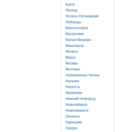
Курск
Липецк
Лосино-Петровский
Люберцы
Магнитогорск
Малаховка
Малая Вишера
Махачкала
Мелеуз
Миасс
Москва
Мытищи
Набережные Челны
Нальчик
Нерехта
Нерюнгри
Нижний Новгород
Новосибирск
Новочеркасск
Обнинск
Одинцово
Озерск