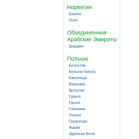
Норвегия
Берген
Осло
Объединенные
Арабские Эмираты
Шарджа
Польша
Белосток
Бельско-Биала
Бжезница
Варшава
Вроцлав
Гданск
Гдыня
Глинянка
Гнезно
Грудзендз
Жарки
Здуньска-Воля