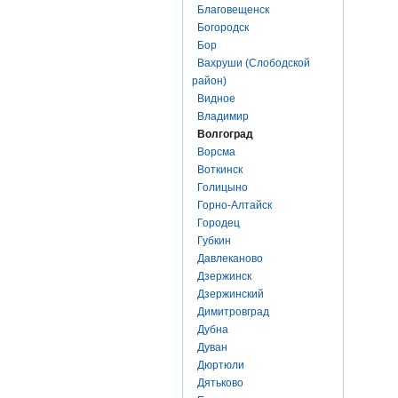
Благовещенск
Богородск
Бор
Вахруши (Слободской
район)
Видное
Владимир
Волгоград
Ворсма
Воткинск
Голицыно
Горно-Алтайск
Городец
Губкин
Давлеканово
Дзержинск
Дзержинский
Димитровград
Дубна
Дуван
Дюртюли
Дятьково