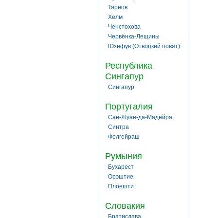
Тарнов
Хелм
Ченстохова
Червёнка-Лещины
Юзефув (Отвоцкий повят)
Республика
Сингапур
Сингапур
Португалия
Сан-Жуан-да-Мадейра
Синтра
Фелгейраш
Румыния
Бухарест
Орэштие
Плоешти
Словакия
Братислава