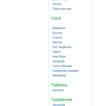
Нитра
Партизанське
США
Бивертон
Бостон
Голета
Кантон
Лос-Анджелес
Нивот
Нью Йорк
Орландо
Санта Моника
Северный Андовер
Феирфакс
Тайвань
Каосиан
Туркмения
Ашхабад