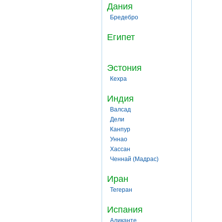
Дания
Бредебро
Египет
Эстония
Кехра
Индия
Валсад
Дели
Канпур
Уннао
Хассан
Ченнай (Мадрас)
Иран
Тегеран
Испания
Аликанте