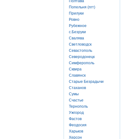
Полтава
Попельня (пгт)
Прилуки
Ровно
Рубежное
с.Безруки
Свалява
Светловодск
Севастополь
Северодонецк
Симферополь
Сквира
Славянск
Старые Безрадычи
Стаханов
Сумы
Счастье
Тернополь
Ужгород
Фастов
Феодосия
Харьков
Херсон