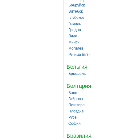
Бобруйск
Витебск
Глубокое
Гомель
Гродно
Лида
Минск
Могилев
Речица (пгт)
Бельгия
Брюссель
Болгария
Баня
Габрово
Пештера
Пловдив
Русе
София
Бразилия