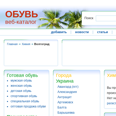
ОБУВЬ
Поиск
веб-каталог
добавить
|
новости
|
статьи
|
Главная
Химия
Волгоград
Готовая обувь
Города
Хим
Украина
мужская обувь
женская обувь
Авангард (пгт)
Вы пр
детская обувь
Александрия
произ
спортивная обувь
Антрацит
Нет н
специальная обувь
Артемовск
регис
оптовая продажа обуви
Балта
Барышевка