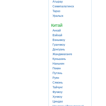
Атырау
Семипалатинск
Тараз
Уральск
Китай
Анхай
Вэйхай
Вэньчжоу
Гуанчжоу
Донгуань
Жанджиаганге
Куньшань
Наньнин
Пекин
Путянь
Руян
Сямэнь
Тайчунг
Фучжоу
Хучжоу
Циндао