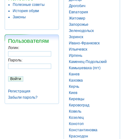
Полезные советы
Дрогобич
История обуви
Евпатория
Законы
Житомир
Запорожье
Зеленодольск
Зоринск
Пользователям
Ивано-Франковск
Логин:
Ильичевск
Ирпень
Пароль:
Каменец-Подольский
Камышеваха (пгт)
Канев
Каховка
Керчь
Регистрация
Киев
Забыли пароль?
Киревцы
Кировоград
Ковель
Козелец
Конотоп
Константиновка
Краснодон