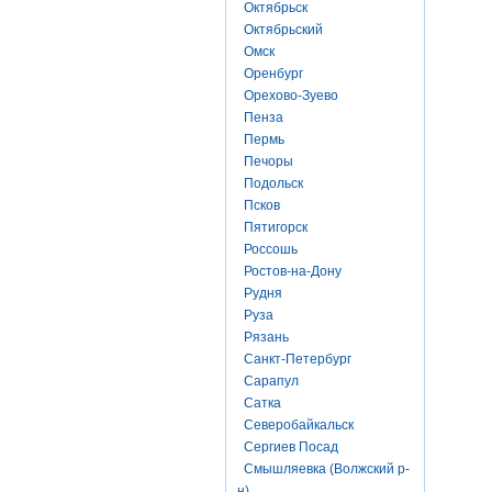
Октябрьск
Октябрьский
Омск
Оренбург
Орехово-Зуево
Пенза
Пермь
Печоры
Подольск
Псков
Пятигорск
Россошь
Ростов-на-Дону
Рудня
Руза
Рязань
Санкт-Петербург
Сарапул
Сатка
Северобайкальск
Сергиев Посад
Смышляевка (Волжский р-
н)