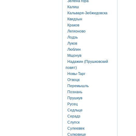
Зелена гора
Калиш
Кальваря-Зебжидовска
Квидзын
Краков
Легионово
Лодзь
Луков
Люблин
Мщонув
Надажин (Прушковский
повят)
Новы-Тарг
Отвоцк
Перемышль
Познань
Прушкув
Русец
Седльце
Серадз
Слупск
Сулеювек
Сулковице