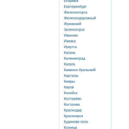
Егоревск
Екатеринбург
Железногорск
Железнодорожный
Жуковский
Зеленогорск
Иваново
Ижевск
Иркутск
Казань
Калининград
Калуга
Каменск-Уральский
Карталы
Кимры
Киров
Копейск
Костерёво
Кострома
Краснодар
Красноярск
Кудиново село
Кузнецк