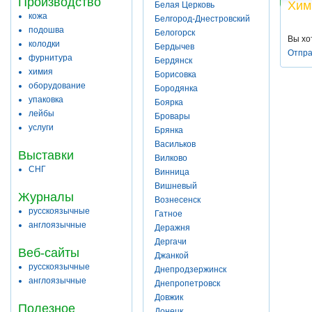
Производство
Хим
Белая Церковь
кожа
Белгород-Днестровский
подошва
Белогорск
Вы хо
колодки
Бердычев
Отпра
фурнитура
Бердянск
химия
Борисовка
оборудование
Бородянка
упаковка
Боярка
лейбы
Бровары
услуги
Брянка
Васильков
Выставки
Вилково
СНГ
Винница
Вишневый
Журналы
Вознесенск
русскоязычные
Гатное
англоязычные
Деражня
Дергачи
Веб-сайты
Джанкой
русскоязычные
Днепродзержинск
англоязычные
Днепропетровск
Довжик
Полезное
Донецк