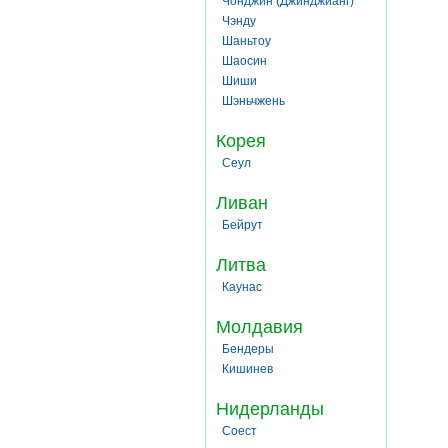
Чонджин (Джинджианг)
Чэнду
Шаньтоу
Шаосин
Шиши
Шэньчжень
Корея
Сеул
Ливан
Бейрут
Литва
Каунас
Молдавия
Бендеры
Кишинев
Нидерланды
Соест