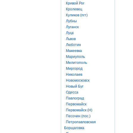
Кривой Рог
Кролевец
Куликов (пгт)
Лубны
Луганск
Луцк
Львов
Люботин
Макеевка
Мариуполь
Мелитополь
Миргород
Николаев
Новомосковск
Новый Буг
Одесса
Павлоград
Первомайск
Первомайск (Н)
Песочин (пос.)
Петропавловская
Борщаговка