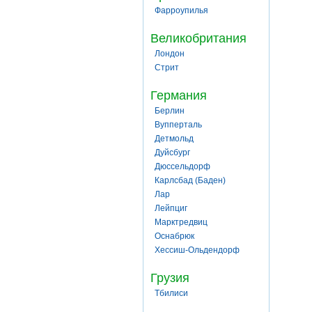
Фарроупилья
Великобритания
Лондон
Стрит
Германия
Берлин
Вупперталь
Детмольд
Дуйсбург
Дюссельдорф
Карлсбад (Баден)
Лар
Лейпциг
Марктредвиц
Оснабрюк
Хессиш-Ольдендорф
Грузия
Тбилиси