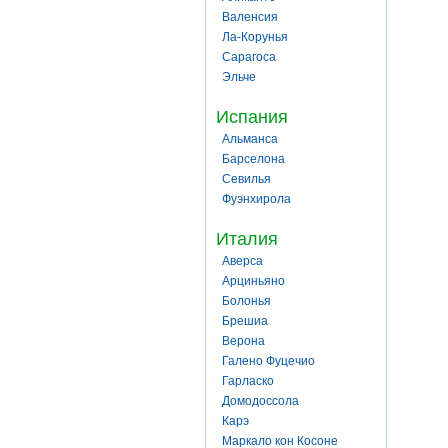
Валенсия
Ла-Корунья
Сарагоса
Эльче
Испания
Альманса
Барселона
Севилья
Фуэнхирола
Италия
Аверса
Арциньяно
Болонья
Брешиа
Верона
Галено Фуцечио
Гарласко
Домодоссола
Карэ
Маркало кон Косоне