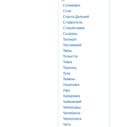
Соликамск
Сочи
Спасск Дальний
Ставрополь
Стерлитамак
Сызрань
Таганрог
Тахтамукай
Тверь
Тольятти
Томск
Торопец
Тула
Тюмень
Ульяновск
Уфа
Хабаровск
Чайковский
Чебоксары
Челябинск
Черногорск
Чита