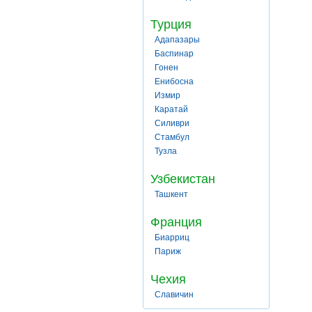
Турция
Адапазары
Баспинар
Гонен
Енибосна
Измир
Каратай
Силиври
Стамбул
Тузла
Узбекистан
Ташкент
Франция
Биарриц
Париж
Чехия
Славичин