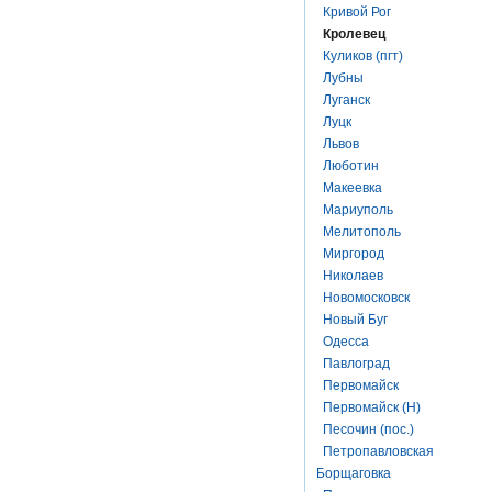
Кривой Рог
Кролевец
Куликов (пгт)
Лубны
Луганск
Луцк
Львов
Люботин
Макеевка
Мариуполь
Мелитополь
Миргород
Николаев
Новомосковск
Новый Буг
Одесса
Павлоград
Первомайск
Первомайск (Н)
Песочин (пос.)
Петропавловская
Борщаговка