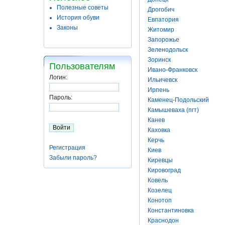
Полезные советы
Дрогобич
История обуви
Евпатория
Законы
Житомир
Запорожье
Зеленодольск
Зоринск
Пользователям
Ивано-Франковск
Логин:
Ильичевск
Ирпень
Пароль:
Каменец-Подольский
Камышеваха (пгт)
Канев
Каховка
Керчь
Регистрация
Киев
Забыли пароль?
Киревцы
Кировоград
Ковель
Козелец
Конотоп
Константиновка
Краснодон