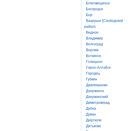
Благовещенск
Богородск
Бор
Вахруши (Слободской
район)
Видное
Владимир
Волгоград
Ворсма
Воткинск
Голицыно
Горно-Алтайск
Городец
Губкин
Давлеканово
Дзержинск
Дзержинский
Димитровград
Дубна
Дуван
Дюртюли
Дятьково