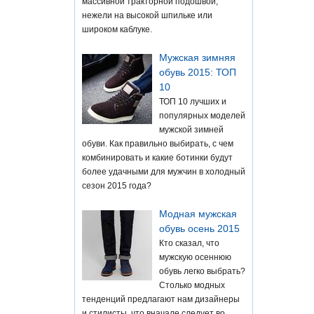
массивной тракторной подошвой,
нежели на высокой шпильке или
широком каблуке.
Мужская зимняя
обувь 2015: ТОП
10
ТОП 10 лучших и
популярных моделей
мужской зимней
обуви. Как правильно выбирать, с чем
комбинировать и какие ботинки будут
более удачными для мужчин в холодный
сезон 2015 года?
Модная мужская
обувь осень 2015
Кто сказал, что
мужскую осеннюю
обувь легко выбрать?
Столько модных
тенденций предлагают нам дизайнеры
и стилисты, что вначале следует во