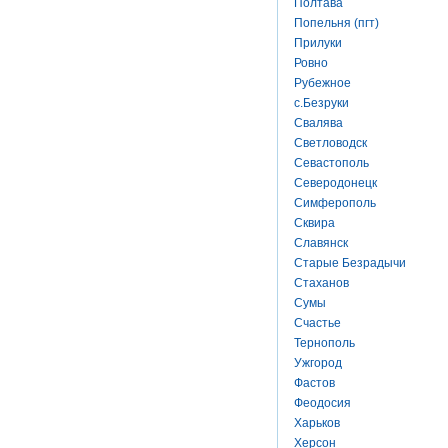
Полтава
Попельня (пгт)
Прилуки
Ровно
Рубежное
с.Безруки
Свалява
Светловодск
Севастополь
Северодонецк
Симферополь
Сквира
Славянск
Старые Безрадычи
Стаханов
Сумы
Счастье
Тернополь
Ужгород
Фастов
Феодосия
Харьков
Херсон