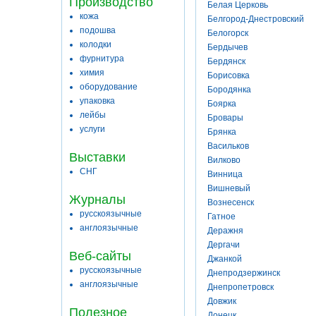
Производство
Белая Церковь
кожа
Белгород-Днестровский
подошва
Белогорск
колодки
Бердычев
фурнитура
Бердянск
химия
Борисовка
оборудование
Бородянка
упаковка
Боярка
лейбы
Бровары
услуги
Брянка
Васильков
Выставки
Вилково
СНГ
Винница
Вишневый
Журналы
Вознесенск
русскоязычные
Гатное
англоязычные
Деражня
Дергачи
Веб-сайты
Джанкой
русскоязычные
Днепродзержинск
англоязычные
Днепропетровск
Довжик
Полезное
Донецк