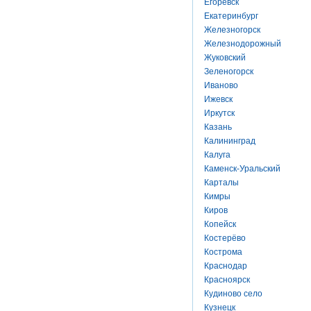
Егоревск
Екатеринбург
Железногорск
Железнодорожный
Жуковский
Зеленогорск
Иваново
Ижевск
Иркутск
Казань
Калининград
Калуга
Каменск-Уральский
Карталы
Кимры
Киров
Копейск
Костерёво
Кострома
Краснодар
Красноярск
Кудиново село
Кузнецк