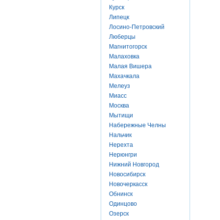
Курск
Липецк
Лосино-Петровский
Люберцы
Магнитогорск
Малаховка
Малая Вишера
Махачкала
Мелеуз
Миасс
Москва
Мытищи
Набережные Челны
Нальчик
Нерехта
Нерюнгри
Нижний Новгород
Новосибирск
Новочеркасск
Обнинск
Одинцово
Озерск