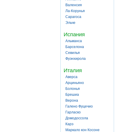
Валенсия
Ла-Корунья
Сарагоса
Эльче
Испания
Альманса
Барселона
Севилья
Фуэнхирола
Италия
Аверса
Арциньяно
Болонья
Брешиа
Верона
Галено Фуцечио
Гарласко
Домодоссола
Карэ
Маркало кон Косоне