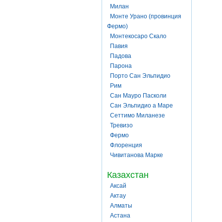
Милан
Монте Урано (провинция
Фермо)
Монтекосаро Скало
Павия
Падова
Парона
Порто Сан Эльпидио
Рим
Сан Мауро Пасколи
Сан Эльпидио а Маре
Сеттимо Миланезе
Тревизо
Фермо
Флоренция
Чивитанова Марке
Казахстан
Аксай
Актау
Алматы
Астана