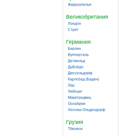
Фарроупилья
Великобритания
Лондон
Стрит
Германия
Берлин
Вупперталь
Детмольд
Дуйсбург
Дюссельдорф
Карлсбад (Баден)
Лар
Лейпциг
Марктредвиц
Оснабрюк
Хессиш-Ольдендорф
Грузия
Тбилиси