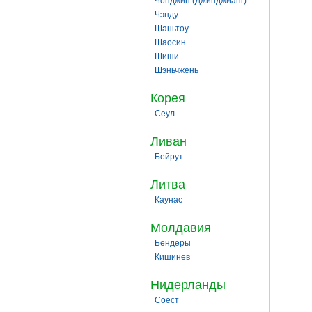
Чонджин (Джинджианг)
Чэнду
Шаньтоу
Шаосин
Шиши
Шэньчжень
Корея
Сеул
Ливан
Бейрут
Литва
Каунас
Молдавия
Бендеры
Кишинев
Нидерланды
Соест