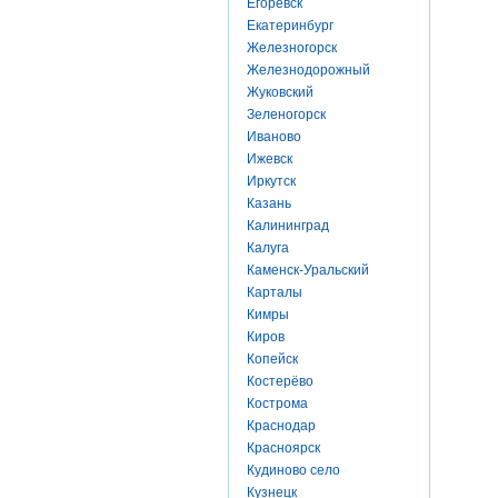
Егоревск
Екатеринбург
Железногорск
Железнодорожный
Жуковский
Зеленогорск
Иваново
Ижевск
Иркутск
Казань
Калининград
Калуга
Каменск-Уральский
Карталы
Кимры
Киров
Копейск
Костерёво
Кострома
Краснодар
Красноярск
Кудиново село
Кузнецк