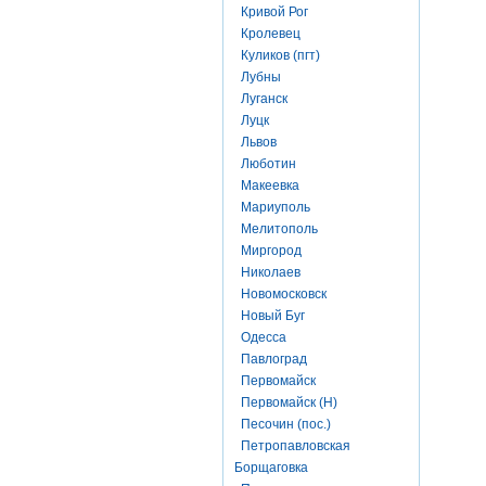
Кривой Рог
Кролевец
Куликов (пгт)
Лубны
Луганск
Луцк
Львов
Люботин
Макеевка
Мариуполь
Мелитополь
Миргород
Николаев
Новомосковск
Новый Буг
Одесса
Павлоград
Первомайск
Первомайск (Н)
Песочин (пос.)
Петропавловская
Борщаговка