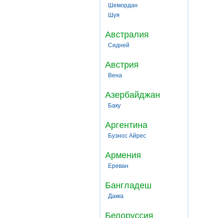
Шемордан
Шуя
Австралия
Сидней
Австрия
Вена
Азербайджан
Баку
Аргентина
Буэнос Айрес
Армения
Ереван
Бангладеш
Дакка
Белоруссия