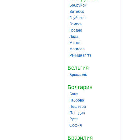
Бобруйск
Витебск
Глубокое
Гомель
Гродно
Лида
Минск
Могилев
Речица (пгт)
Бельгия
Брюссель
Болгария
Баня
Габрово
Пештера
Пловдив
Русе
София
Бразилия