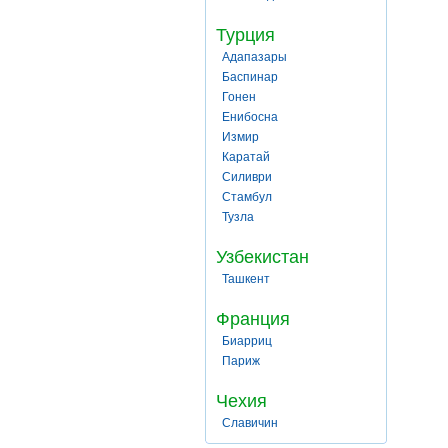
Турция
Адапазары
Баспинар
Гонен
Енибосна
Измир
Каратай
Силиври
Стамбул
Тузла
Узбекистан
Ташкент
Франция
Биарриц
Париж
Чехия
Славичин