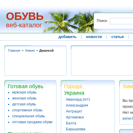
ОБУВЬ
Поиск
веб-каталог
добавить
|
новости
|
статьи
|
Главная
Химия
Джанкой
Готовая обувь
Города
Хим
Украина
мужская обувь
женская обувь
Авангард (пгт)
Вы пр
детская обувь
Александрия
произ
спортивная обувь
Антрацит
Нет н
специальная обувь
Артемовск
регис
оптовая продажа обуви
Балта
Барышевка