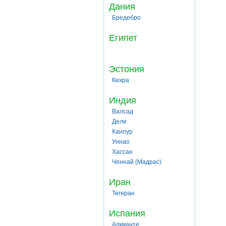
Дания
Бредебро
Египет
Эстония
Кехра
Индия
Валсад
Дели
Канпур
Уннао
Хассан
Ченнай (Мадрас)
Иран
Тегеран
Испания
Аликанте