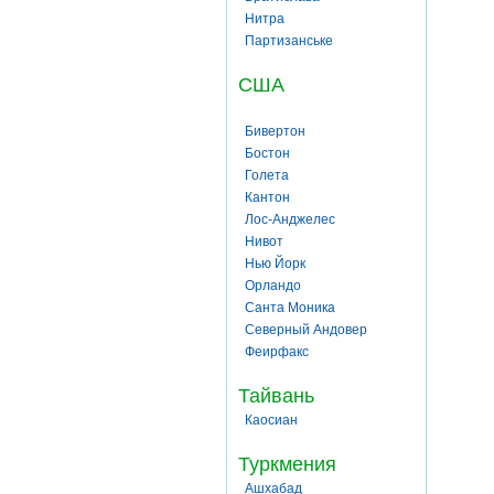
Нитра
Партизанське
США
Бивертон
Бостон
Голета
Кантон
Лос-Анджелес
Нивот
Нью Йорк
Орландо
Санта Моника
Северный Андовер
Феирфакс
Тайвань
Каосиан
Туркмения
Ашхабад