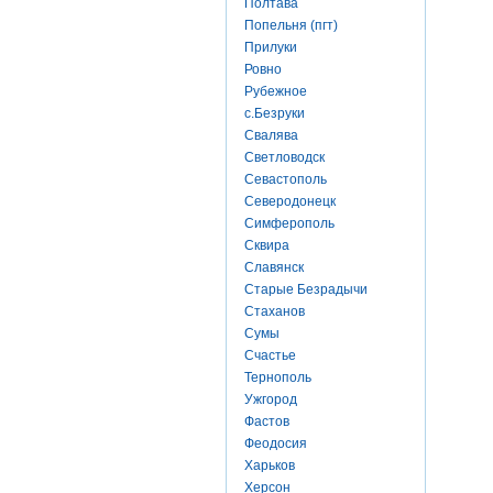
Полтава
Попельня (пгт)
Прилуки
Ровно
Рубежное
с.Безруки
Свалява
Светловодск
Севастополь
Северодонецк
Симферополь
Сквира
Славянск
Старые Безрадычи
Стаханов
Сумы
Счастье
Тернополь
Ужгород
Фастов
Феодосия
Харьков
Херсон