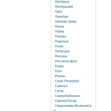
Октябрьск
Октябрьский
Омск
Оренбург
Орехово-Зуево
Пенза
Пермь
Печоры
Подольск
Псков
Пятигорск
Россошь
Ростов-на-Дону
Рудня
Руза
Рязань
Санкт-Петербург
Сарапул
Сатка
Северобайкальск
Сергиев Посад
Смышляевка (Волжский р-
н)