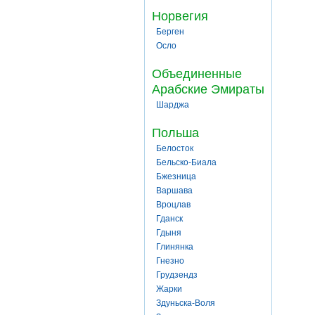
Норвегия
Берген
Осло
Объединенные
Арабские Эмираты
Шарджа
Польша
Белосток
Бельско-Биала
Бжезница
Варшава
Вроцлав
Гданск
Гдыня
Глинянка
Гнезно
Грудзендз
Жарки
Здуньска-Воля