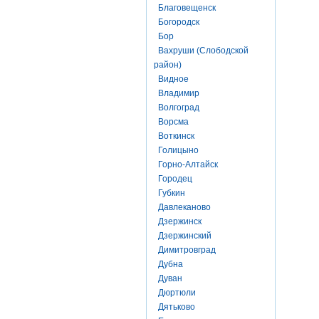
Благовещенск
Богородск
Бор
Вахруши (Слободской
район)
Видное
Владимир
Волгоград
Ворсма
Воткинск
Голицыно
Горно-Алтайск
Городец
Губкин
Давлеканово
Дзержинск
Дзержинский
Димитровград
Дубна
Дуван
Дюртюли
Дятьково