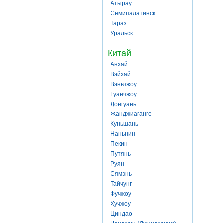
Атырау
Семипалатинск
Тараз
Уральск
Китай
Анхай
Вэйхай
Вэньчжоу
Гуанчжоу
Донгуань
Жанджиаганге
Куньшань
Наньнин
Пекин
Путянь
Руян
Сямэнь
Тайчунг
Фучжоу
Хучжоу
Циндао