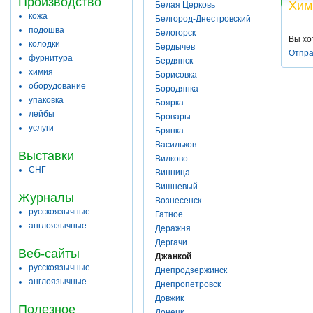
Производство
Хим
Белая Церковь
кожа
Белгород-Днестровский
подошва
Белогорск
Вы хо
колодки
Бердычев
Отпра
фурнитура
Бердянск
химия
Борисовка
оборудование
Бородянка
упаковка
Боярка
лейбы
Бровары
услуги
Брянка
Васильков
Выставки
Вилково
СНГ
Винница
Вишневый
Журналы
Вознесенск
русскоязычные
Гатное
англоязычные
Деражня
Дергачи
Веб-сайты
Джанкой
русскоязычные
Днепродзержинск
англоязычные
Днепропетровск
Довжик
Полезное
Донецк