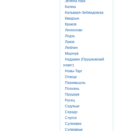
Зелена гора
Калиш
Кальваря-Зебжидовска
Квидзын
Краков
Легионово
Лодзь
Луков
Люблин
Мщонув
Надажин (Прушковский
повят)
Новы-Тарг
Отвоцк
Перемышль
Познань
Прушкув
Русец
Седльце
Серадз
Слупск
Сулеювек
Сулковице