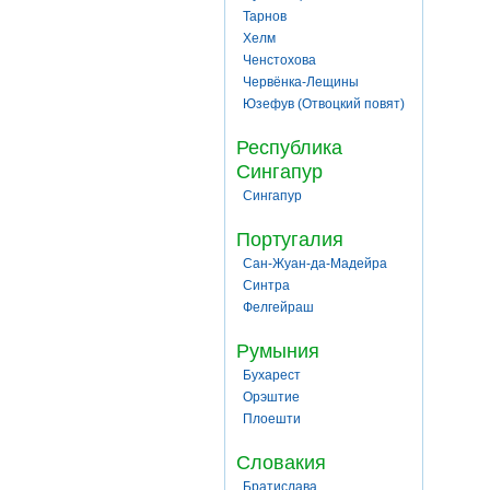
Тарнов
Хелм
Ченстохова
Червёнка-Лещины
Юзефув (Отвоцкий повят)
Республика
Сингапур
Сингапур
Португалия
Сан-Жуан-да-Мадейра
Синтра
Фелгейраш
Румыния
Бухарест
Орэштие
Плоешти
Словакия
Братислава