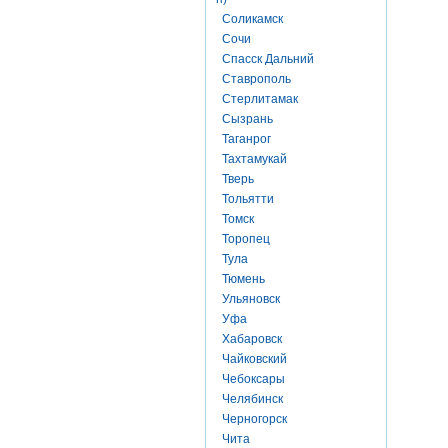
Соликамск
Сочи
Спасск Дальний
Ставрополь
Стерлитамак
Сызрань
Таганрог
Тахтамукай
Тверь
Тольятти
Томск
Торопец
Тула
Тюмень
Ульяновск
Уфа
Хабаровск
Чайковский
Чебоксары
Челябинск
Черногорск
Чита