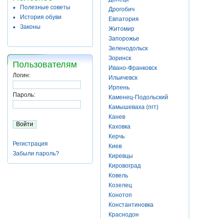
Полезные советы
Дрогобич
История обуви
Евпатория
Законы
Житомир
Запорожье
Зеленодольск
Зоринск
Пользователям
Ивано-Франковск
Логин:
Ильичевск
Ирпень
Пароль:
Каменец-Подольский
Камышеваха (пгт)
Канев
Каховка
Керчь
Регистрация
Киев
Забыли пароль?
Киревцы
Кировоград
Ковель
Козелец
Конотоп
Константиновка
Краснодон