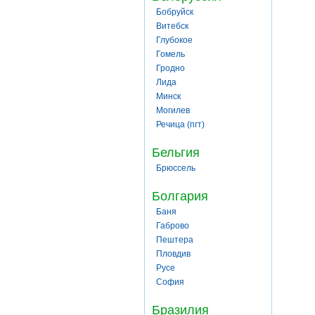
Бобруйск
Витебск
Глубокое
Гомель
Гродно
Лида
Минск
Могилев
Речица (пгт)
Бельгия
Брюссель
Болгария
Баня
Габрово
Пештера
Пловдив
Русе
София
Бразилия