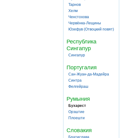
Тарнов
Хелм
Ченстохова
Червёнка-Лещины
Юзефув (Отвоцкий повят)
Республика
Сингапур
Сингапур
Португалия
Сан-Жуан-да-Мадейра
Синтра
Фелгейраш
Румыния
Бухарест
Орэштие
Плоешти
Словакия
Братислава