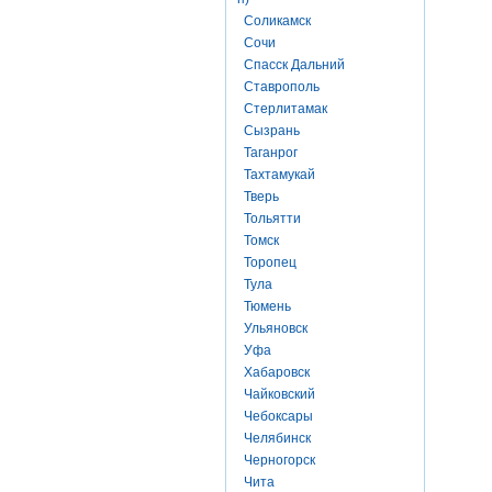
Соликамск
Сочи
Спасск Дальний
Ставрополь
Стерлитамак
Сызрань
Таганрог
Тахтамукай
Тверь
Тольятти
Томск
Торопец
Тула
Тюмень
Ульяновск
Уфа
Хабаровск
Чайковский
Чебоксары
Челябинск
Черногорск
Чита