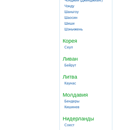
Чонджин (Джинджианг)
Чэнду
Шаньтоу
Шаосин
Шиши
Шэньчжень
Корея
Сеул
Ливан
Бейрут
Литва
Каунас
Молдавия
Бендеры
Кишинев
Нидерланды
Соест