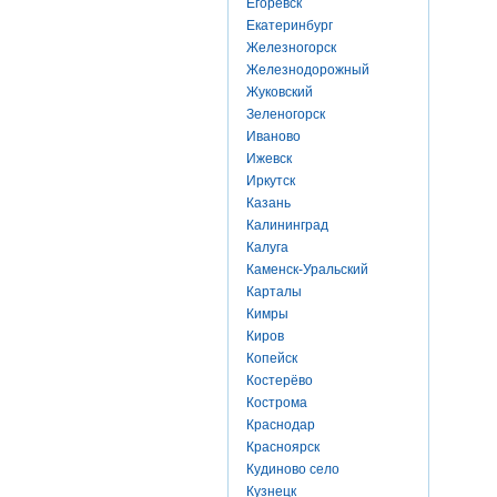
Егоревск
Екатеринбург
Железногорск
Железнодорожный
Жуковский
Зеленогорск
Иваново
Ижевск
Иркутск
Казань
Калининград
Калуга
Каменск-Уральский
Карталы
Кимры
Киров
Копейск
Костерёво
Кострома
Краснодар
Красноярск
Кудиново село
Кузнецк