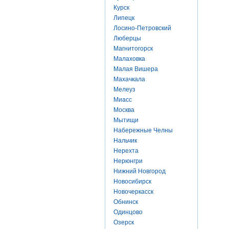
Курск
Липецк
Лосино-Петровский
Люберцы
Магнитогорск
Малаховка
Малая Вишера
Махачкала
Мелеуз
Миасс
Москва
Мытищи
Набережные Челны
Нальчик
Нерехта
Нерюнгри
Нижний Новгород
Новосибирск
Новочеркасск
Обнинск
Одинцово
Озерск