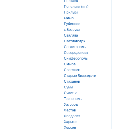
Полтава
Попельня (пгт)
Прилуки
Ровно
Рубежное
с.Безруки
Свалява
Светловодск
Севастополь
Северодонецк
Симферополь
Сквира
Славянск
Старые Безрадычи
Стаханов
Сумы
Счастье
Тернополь
Ужгород
Фастов
Феодосия
Харьков
Херсон