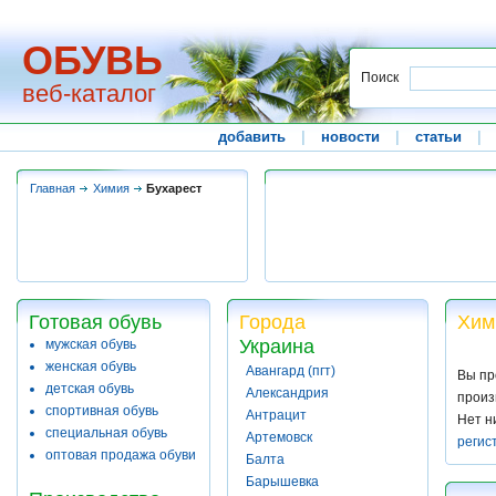
ОБУВЬ
Поиск
веб-каталог
добавить
|
новости
|
статьи
|
Главная
Химия
Бухарест
Готовая обувь
Города
Хим
Украина
мужская обувь
женская обувь
Авангард (пгт)
Вы пр
детская обувь
Александрия
произ
спортивная обувь
Антрацит
Нет н
специальная обувь
Артемовск
регис
оптовая продажа обуви
Балта
Барышевка