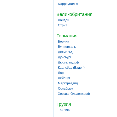
Фарроупилья
Великобритания
Лондон
Стрит
Германия
Берлин
Вупперталь
Детмольд
Дуйсбург
Дюссельдорф
Карлсбад (Баден)
Лар
Лейпциг
Марктредвиц
Оснабрюк
Хессиш-Ольдендорф
Грузия
Тбилиси