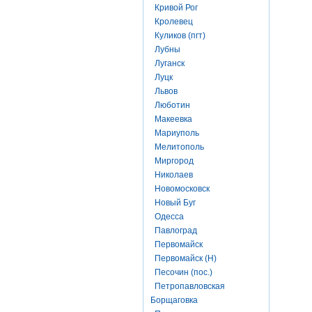
Кривой Рог
Кролевец
Куликов (пгт)
Лубны
Луганск
Луцк
Львов
Люботин
Макеевка
Мариуполь
Мелитополь
Миргород
Николаев
Новомосковск
Новый Буг
Одесса
Павлоград
Первомайск
Первомайск (Н)
Песочин (пос.)
Петропавловская
Борщаговка