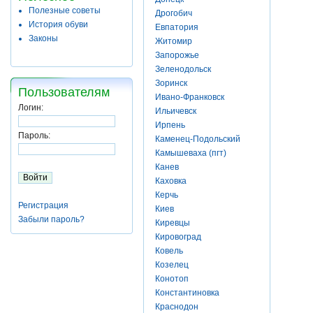
Полезные советы
Дрогобич
История обуви
Евпатория
Законы
Житомир
Запорожье
Зеленодольск
Зоринск
Пользователям
Ивано-Франковск
Логин:
Ильичевск
Ирпень
Пароль:
Каменец-Подольский
Камышеваха (пгт)
Канев
Каховка
Керчь
Регистрация
Киев
Забыли пароль?
Киревцы
Кировоград
Ковель
Козелец
Конотоп
Константиновка
Краснодон