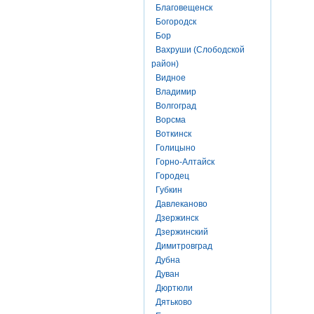
Благовещенск
Богородск
Бор
Вахруши (Слободской
район)
Видное
Владимир
Волгоград
Ворсма
Воткинск
Голицыно
Горно-Алтайск
Городец
Губкин
Давлеканово
Дзержинск
Дзержинский
Димитровград
Дубна
Дуван
Дюртюли
Дятьково