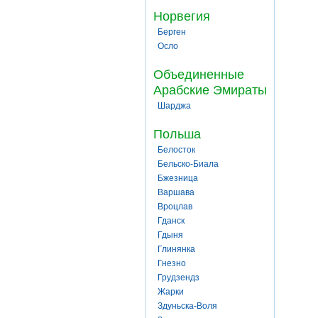
Норвегия
Берген
Осло
Объединенные
Арабские Эмираты
Шарджа
Польша
Белосток
Бельско-Биала
Бжезница
Варшава
Вроцлав
Гданск
Гдыня
Глинянка
Гнезно
Грудзендз
Жарки
Здуньска-Воля