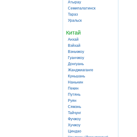
Атырау
Семипалатинск
Тараз
Уральск
Китай
Анхай
Вэйхай
Вэньчжоу
Гуанчжоу
Донгуань
Жанджиаганге
Куньшань
Наньнин
Пекин
Путянь
Руян
Сямэнь
Тайчунг
Фучжоу
Хучжоу
Циндао