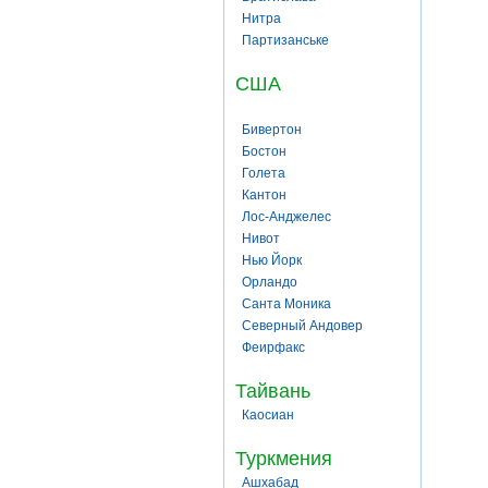
Нитра
Партизанське
США
Бивертон
Бостон
Голета
Кантон
Лос-Анджелес
Нивот
Нью Йорк
Орландо
Санта Моника
Северный Андовер
Феирфакс
Тайвань
Каосиан
Туркмения
Ашхабад