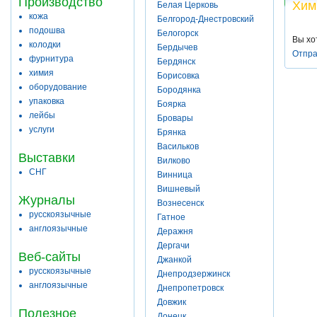
Производство
Хим
Белая Церковь
кожа
Белгород-Днестровский
подошва
Белогорск
Вы хо
колодки
Бердычев
Отпра
фурнитура
Бердянск
химия
Борисовка
оборудование
Бородянка
упаковка
Боярка
лейбы
Бровары
услуги
Брянка
Васильков
Выставки
Вилково
СНГ
Винница
Вишневый
Журналы
Вознесенск
русскоязычные
Гатное
англоязычные
Деражня
Дергачи
Веб-сайты
Джанкой
русскоязычные
Днепродзержинск
англоязычные
Днепропетровск
Довжик
Полезное
Донецк