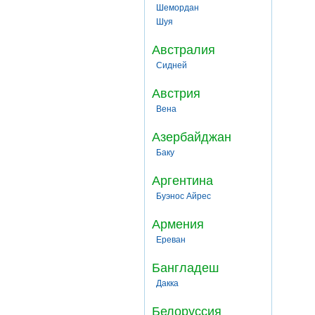
Шемордан
Шуя
Австралия
Сидней
Австрия
Вена
Азербайджан
Баку
Аргентина
Буэнос Айрес
Армения
Ереван
Бангладеш
Дакка
Белоруссия