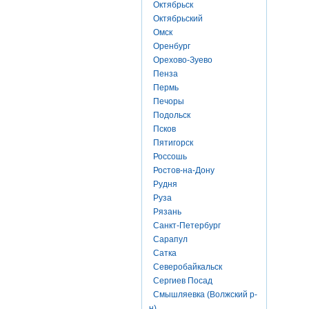
Октябрьск
Октябрьский
Омск
Оренбург
Орехово-Зуево
Пенза
Пермь
Печоры
Подольск
Псков
Пятигорск
Россошь
Ростов-на-Дону
Рудня
Руза
Рязань
Санкт-Петербург
Сарапул
Сатка
Северобайкальск
Сергиев Посад
Смышляевка (Волжский р-
н)