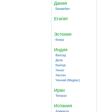
Дания
Бредебро
Египет
Эстония
Кехра
Индия
Валсад
Дели
Канпур
Уннао
Хассан
Ченнай (Мадрас)
Иран
Тегеран
Испания
Аликанте