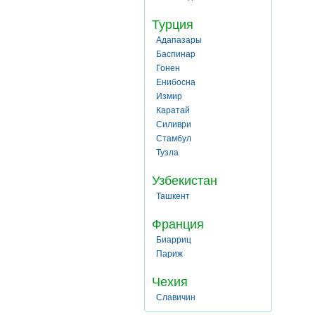
Турция
Адапазары
Баспинар
Гонен
Енибосна
Измир
Каратай
Силиври
Стамбул
Тузла
Узбекистан
Ташкент
Франция
Биарриц
Париж
Чехия
Славичин