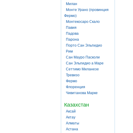
Милан
Монте Урано (провинция
Фермо)
Монтекосаро Скало
Павия
Падова
Парона
Порто Сан Эльпидио
Рим
Сан Мауро Пасколи
Сан Эльпидио а Маре
Сеттимо Миланезе
Тревизо
Фермо
Флоренция
Чивитанова Марке
Казахстан
Аксай
Актау
Алматы
Астана