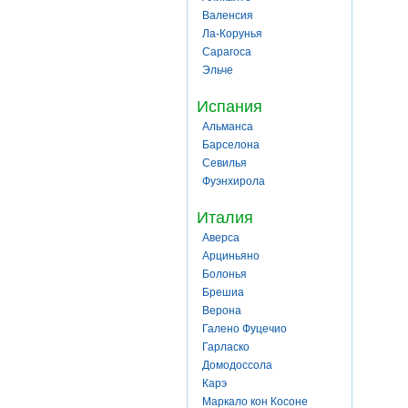
Валенсия
Ла-Корунья
Сарагоса
Эльче
Испания
Альманса
Барселона
Севилья
Фуэнхирола
Италия
Аверса
Арциньяно
Болонья
Брешиа
Верона
Галено Фуцечио
Гарласко
Домодоссола
Карэ
Маркало кон Косоне