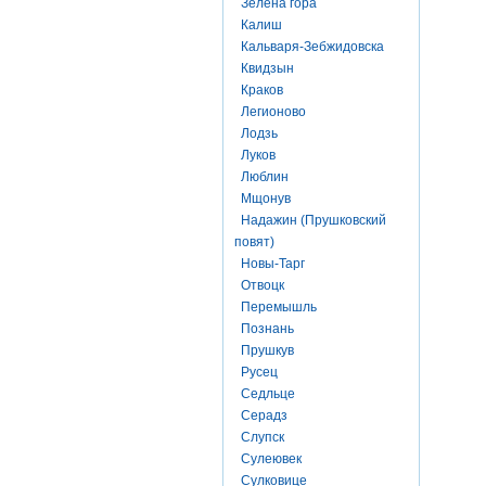
Зелена гора
Калиш
Кальваря-Зебжидовска
Квидзын
Краков
Легионово
Лодзь
Луков
Люблин
Мщонув
Надажин (Прушковский
повят)
Новы-Тарг
Отвоцк
Перемышль
Познань
Прушкув
Русец
Седльце
Серадз
Слупск
Сулеювек
Сулковице