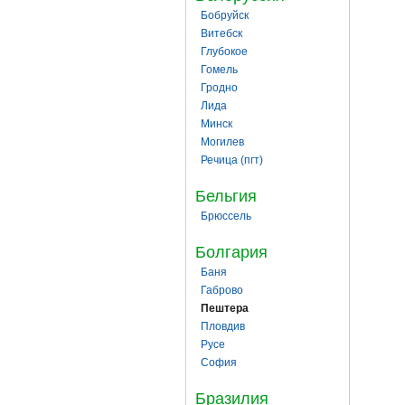
Бобруйск
Витебск
Глубокое
Гомель
Гродно
Лида
Минск
Могилев
Речица (пгт)
Бельгия
Брюссель
Болгария
Баня
Габрово
Пештера
Пловдив
Русе
София
Бразилия