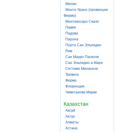
Милан
Монте Урано (провинция
Фермо)
Монтекосаро Скало
Павия
Падова
Парона
Порто Сан Эльпидио
Рим
Сан Мауро Пасколи
Сан Эльпидио а Маре
Сеттимо Миланезе
Тревизо
Фермо
Флоренция
Чивитанова Марке
Казахстан
Аксай
Актау
Алматы
Астана