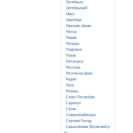
Октябрьск
Октябрьский
Омск
Оренбург
Орехово-Зуево
Пенза
Пермь
Печоры
Подольск
Псков
Пятигорск
Россошь
Ростов-на-Дону
Рудня
Руза
Рязань
Санкт-Петербург
Сарапул
Сатка
Северобайкальск
Сергиев Посад
Смышляевка (Волжский р-
н)