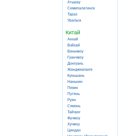
Атырау
Семипалатинск
Тараз
Уральск
Китай
Анхай
Вэйхай
Вэньчжоу
Гуанчжоу
Донгуань
Жанджиаганге
Куньшань
Наньнин
Пекин
Путянь
Руян
Сямэнь
Тайчунг
Фучжоу
Хучжоу
Циндао