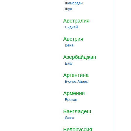
Шемордан
Шуя
Австралия
Сидней
Австрия
Вена
Азербайджан
Баку
Аргентина
Буэнос Айрес
Армения
Ереван
Бангладеш
Дакка
Белоруссия