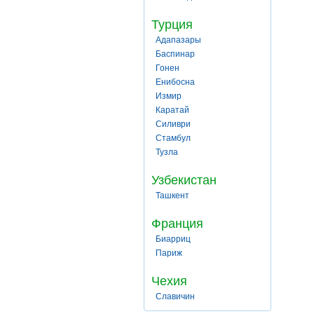
Турция
Адапазары
Баспинар
Гонен
Енибосна
Измир
Каратай
Силиври
Стамбул
Тузла
Узбекистан
Ташкент
Франция
Биарриц
Париж
Чехия
Славичин