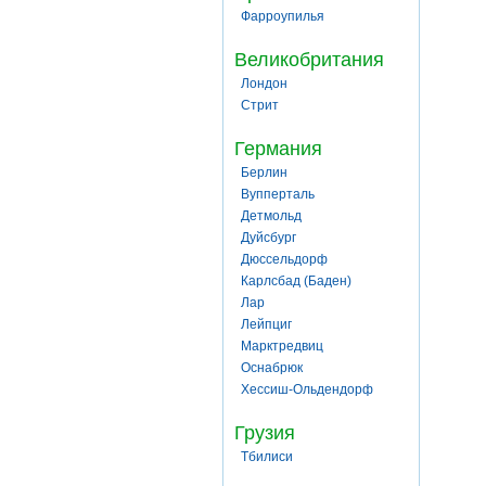
Фарроупилья
Великобритания
Лондон
Стрит
Германия
Берлин
Вупперталь
Детмольд
Дуйсбург
Дюссельдорф
Карлсбад (Баден)
Лар
Лейпциг
Марктредвиц
Оснабрюк
Хессиш-Ольдендорф
Грузия
Тбилиси