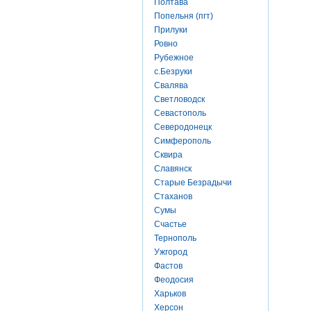
Полтава
Попельня (пгт)
Прилуки
Ровно
Рубежное
с.Безруки
Свалява
Светловодск
Севастополь
Северодонецк
Симферополь
Сквира
Славянск
Старые Безрадычи
Стаханов
Сумы
Счастье
Тернополь
Ужгород
Фастов
Феодосия
Харьков
Херсон