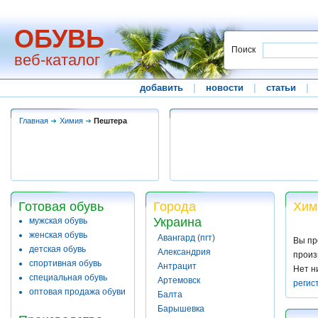
ОБУВЬ
Поиск
веб-каталог
добавить
|
новости
|
статьи
|
Главная
Химия
Пештера
Готовая обувь
Города
Хим
Украина
мужская обувь
женская обувь
Авангард (пгт)
Вы пр
детская обувь
Александрия
произ
спортивная обувь
Антрацит
Нет н
специальная обувь
Артемовск
регис
оптовая продажа обуви
Балта
Барышевка