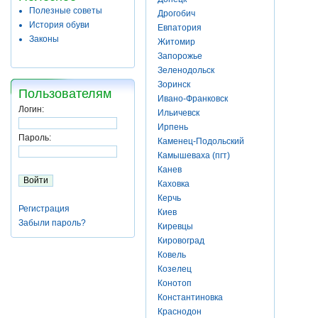
Полезные советы
Дрогобич
История обуви
Евпатория
Законы
Житомир
Запорожье
Зеленодольск
Зоринск
Пользователям
Ивано-Франковск
Логин:
Ильичевск
Ирпень
Пароль:
Каменец-Подольский
Камышеваха (пгт)
Канев
Каховка
Керчь
Регистрация
Киев
Забыли пароль?
Киревцы
Кировоград
Ковель
Козелец
Конотоп
Константиновка
Краснодон