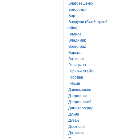
Благовещенск
Богородск
Бор
Вахруши (Слободской
район)
Видное
Владимир
Волгоград
Ворсма
Воткинск
Голицыно
Горно-Алтайск
Городец
Губкин
Давлеканово
Дзержинск
Дзержинский
Димитровград
Дубна
Дуван
Дюртюли
Дятьково