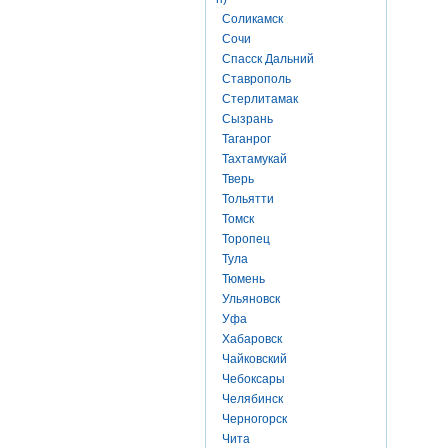
Соликамск
Сочи
Спасск Дальний
Ставрополь
Стерлитамак
Сызрань
Таганрог
Тахтамукай
Тверь
Тольятти
Томск
Торопец
Тула
Тюмень
Ульяновск
Уфа
Хабаровск
Чайковский
Чебоксары
Челябинск
Черногорск
Чита