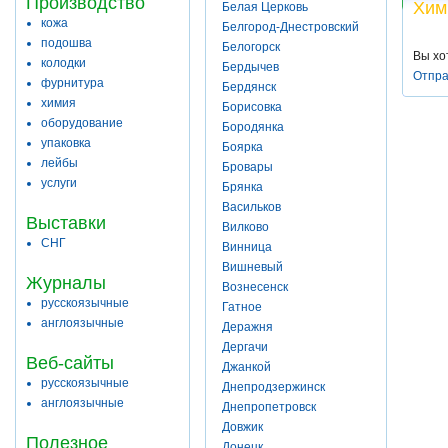
Производство
Хим
Белая Церковь
кожа
Белгород-Днестровский
подошва
Белогорск
Вы хо
колодки
Бердычев
Отпра
фурнитура
Бердянск
химия
Борисовка
оборудование
Бородянка
упаковка
Боярка
лейбы
Бровары
услуги
Брянка
Васильков
Выставки
Вилково
СНГ
Винница
Вишневый
Журналы
Вознесенск
русскоязычные
Гатное
англоязычные
Деражня
Дергачи
Веб-сайты
Джанкой
русскоязычные
Днепродзержинск
англоязычные
Днепропетровск
Довжик
Полезное
Донецк