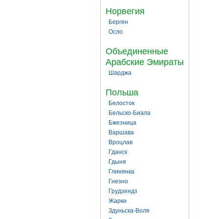
Норвегия
Берген
Осло
Объединенные
Арабские Эмираты
Шарджа
Польша
Белосток
Бельско-Биала
Бжезница
Варшава
Вроцлав
Гданск
Гдыня
Глинянка
Гнезно
Грудзендз
Жарки
Здуньска-Воля