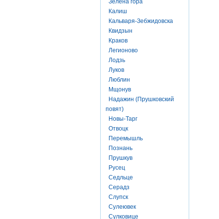
Зелена гора
Калиш
Кальваря-Зебжидовска
Квидзын
Краков
Легионово
Лодзь
Луков
Люблин
Мщонув
Надажин (Прушковский
повят)
Новы-Тарг
Отвоцк
Перемышль
Познань
Прушкув
Русец
Седльце
Серадз
Слупск
Сулеювек
Сулковице