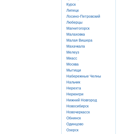
Курск
Липецк
Лосино-Петровский
Люберцы
Магнитогорск
Малаховка
Малая Вишера
Махачкала
Мелеуз
Миасс
Москва
Мытищи
Набережные Челны
Нальчик
Нерехта
Нерюнгри
Нижний Новгород
Новосибирск
Новочеркасск
Обнинск
Одинцово
Озерск