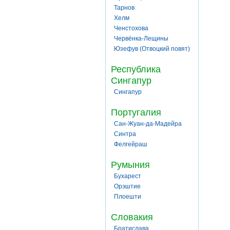
Тарнов
Хелм
Ченстохова
Червёнка-Лещины
Юзефув (Отвоцкий повят)
Республика
Сингапур
Сингапур
Португалия
Сан-Жуан-да-Мадейра
Синтра
Фелгейраш
Румыния
Бухарест
Орэштие
Плоешти
Словакия
Братислава