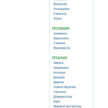
Валенсия
Ла-Корунья
Сарагоса
Эльче
Испания
Альманса
Барселона
Севилья
Фуэнхирола
Италия
Аверса
Арциньяно
Болонья
Брешиа
Верона
Галено Фуцечио
Гарласко
Домодоссола
Карэ
Маркало кон Косоне