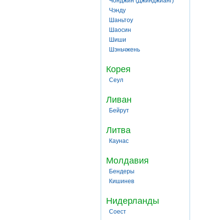
Чонджин (Джинджианг)
Чэнду
Шаньтоу
Шаосин
Шиши
Шэньчжень
Корея
Сеул
Ливан
Бейрут
Литва
Каунас
Молдавия
Бендеры
Кишинев
Нидерланды
Соест