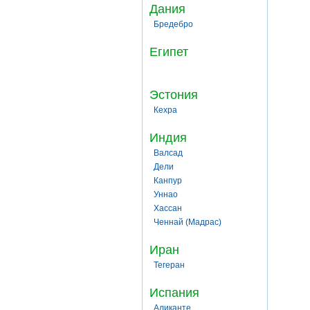
Дания
Бредебро
Египет
Эстония
Кехра
Индия
Валсад
Дели
Канпур
Уннао
Хассан
Ченнай (Мадрас)
Иран
Тегеран
Испания
Аликанте