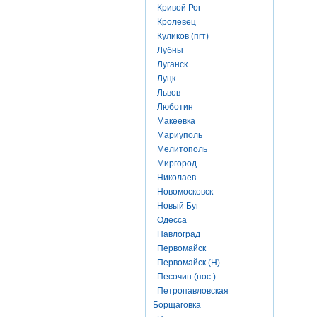
Кривой Рог
Кролевец
Куликов (пгт)
Лубны
Луганск
Луцк
Львов
Люботин
Макеевка
Мариуполь
Мелитополь
Миргород
Николаев
Новомосковск
Новый Буг
Одесса
Павлоград
Первомайск
Первомайск (Н)
Песочин (пос.)
Петропавловская
Борщаговка