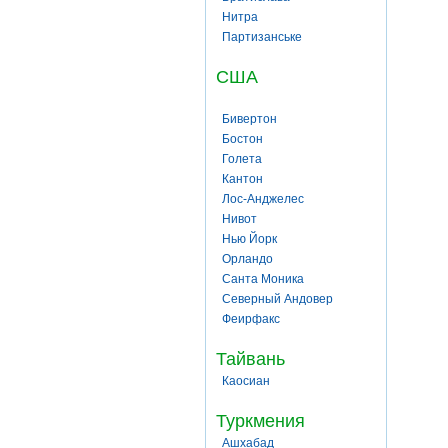
Нитра
Партизанське
США
Бивертон
Бостон
Голета
Кантон
Лос-Анджелес
Нивот
Нью Йорк
Орландо
Санта Моника
Северный Андовер
Феирфакс
Тайвань
Каосиан
Туркмения
Ашхабад