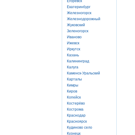
Егоревск
Екатеринбург
Железногорск
Железнодорожный
Жуковский
Зеленогорск
Иваново
Ижевск
Иркутск
Казань
Калининград
Калуга
Каменск-Уральский
Карталы
Кимры
Киров
Копейск
Костерёво
Кострома
Краснодар
Красноярск
Кудиново село
Кузнецк