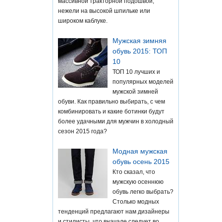
массивной тракторной подошвой,
нежели на высокой шпильке или
широком каблуке.
Мужская зимняя
обувь 2015: ТОП
10
ТОП 10 лучших и
популярных моделей
мужской зимней
обуви. Как правильно выбирать, с чем
комбинировать и какие ботинки будут
более удачными для мужчин в холодный
сезон 2015 года?
Модная мужская
обувь осень 2015
Кто сказал, что
мужскую осеннюю
обувь легко выбрать?
Столько модных
тенденций предлагают нам дизайнеры
и стилисты, что вначале следует во