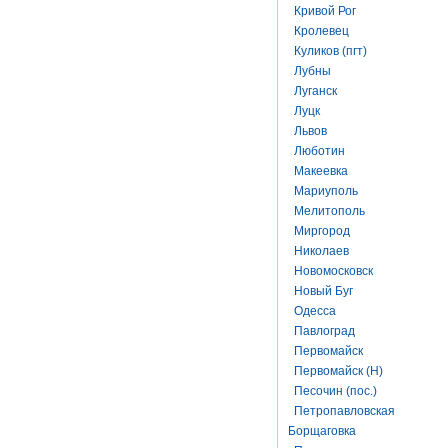
Кривой Рог
Кролевец
Куликов (пгт)
Лубны
Луганск
Луцк
Львов
Люботин
Макеевка
Мариуполь
Мелитополь
Миргород
Николаев
Новомосковск
Новый Буг
Одесса
Павлоград
Первомайск
Первомайск (Н)
Песочин (пос.)
Петропавловская
Борщаговка