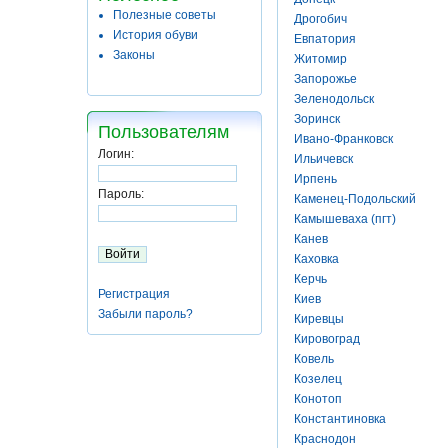
Полезные советы
Дрогобич
История обуви
Евпатория
Законы
Житомир
Запорожье
Зеленодольск
Зоринск
Пользователям
Ивано-Франковск
Логин:
Ильичевск
Ирпень
Пароль:
Каменец-Подольский
Камышеваха (пгт)
Канев
Каховка
Керчь
Регистрация
Киев
Забыли пароль?
Киревцы
Кировоград
Ковель
Козелец
Конотоп
Константиновка
Краснодон