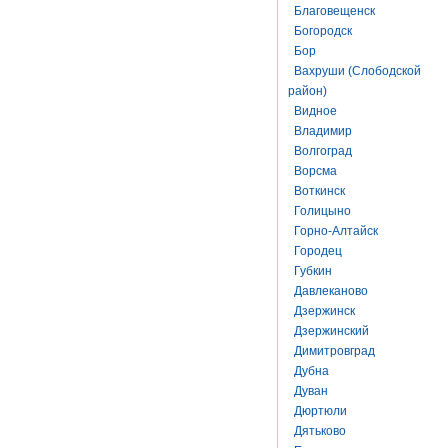
Благовещенск
Богородск
Бор
Вахруши (Слободской
район)
Видное
Владимир
Волгоград
Ворсма
Воткинск
Голицыно
Горно-Алтайск
Городец
Губкин
Давлеканово
Дзержинск
Дзержинский
Димитровград
Дубна
Дуван
Дюртюли
Дятьково