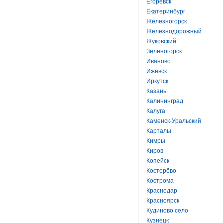
Егоревск
Екатеринбург
Железногорск
Железнодорожный
Жуковский
Зеленогорск
Иваново
Ижевск
Иркутск
Казань
Калининград
Калуга
Каменск-Уральский
Карталы
Кимры
Киров
Копейск
Костерёво
Кострома
Краснодар
Красноярск
Кудиново село
Кузнецк