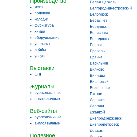
Производство
Белая Церковь
кожа
Белгород-Днестровский
подошва
Белогорск
колодки
Бердычев
фурнитура
Бердянск
химия
Борисовка
оборудование
Бородянка
упаковка
Боярка
лейбы
Бровары
услуги
Брянка
Васильков
Выставки
Вилково
СНГ
Винница
Вишневый
Журналы
Вознесенск
русскоязычные
Гатное
англоязычные
Деражня
Дергачи
Веб-сайты
Джанкой
русскоязычные
Днепродзержинск
англоязычные
Днепропетровск
Довжик
Полезное
Донецк