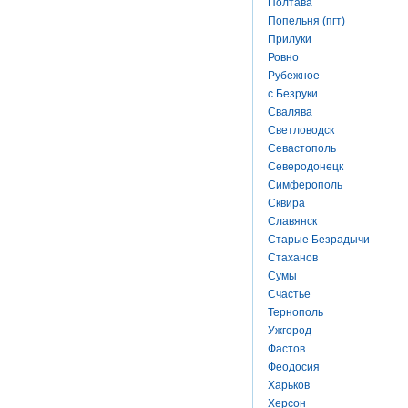
Полтава
Попельня (пгт)
Прилуки
Ровно
Рубежное
с.Безруки
Свалява
Светловодск
Севастополь
Северодонецк
Симферополь
Сквира
Славянск
Старые Безрадычи
Стаханов
Сумы
Счастье
Тернополь
Ужгород
Фастов
Феодосия
Харьков
Херсон