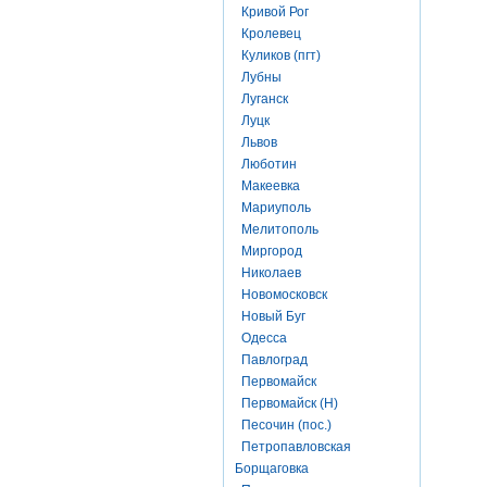
Кривой Рог
Кролевец
Куликов (пгт)
Лубны
Луганск
Луцк
Львов
Люботин
Макеевка
Мариуполь
Мелитополь
Миргород
Николаев
Новомосковск
Новый Буг
Одесса
Павлоград
Первомайск
Первомайск (Н)
Песочин (пос.)
Петропавловская
Борщаговка