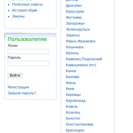
Полезные советы
Дрогобич
История обуви
Евпатория
Законы
Житомир
Запорожье
Зеленодольск
Зоринск
Пользователям
Ивано-Франковск
Логин:
Ильичевск
Ирпень
Пароль:
Каменец-Подольский
Камышеваха (пгт)
Канев
Каховка
Керчь
Регистрация
Киев
Забыли пароль?
Киревцы
Кировоград
Ковель
Козелец
Конотоп
Константиновка
Краснодон