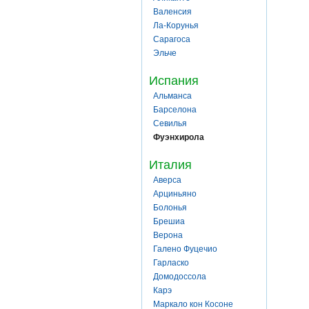
Валенсия
Ла-Корунья
Сарагоса
Эльче
Испания
Альманса
Барселона
Севилья
Фуэнхирола
Италия
Аверса
Арциньяно
Болонья
Брешиа
Верона
Галено Фуцечио
Гарласко
Домодоссола
Карэ
Маркало кон Косоне