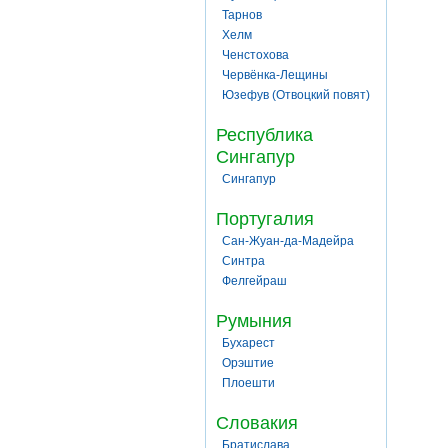
Тарнов
Хелм
Ченстохова
Червёнка-Лещины
Юзефув (Отвоцкий повят)
Республика
Сингапур
Сингапур
Португалия
Сан-Жуан-да-Мадейра
Синтра
Фелгейраш
Румыния
Бухарест
Орэштие
Плоешти
Словакия
Братислава