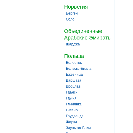
Норвегия
Берген
Осло
Объединенные
Арабские Эмираты
Шарджа
Польша
Белосток
Бельско-Биала
Бжезница
Варшава
Вроцлав
Гданск
Гдыня
Глинянка
Гнезно
Грудзендз
Жарки
Здуньска-Воля