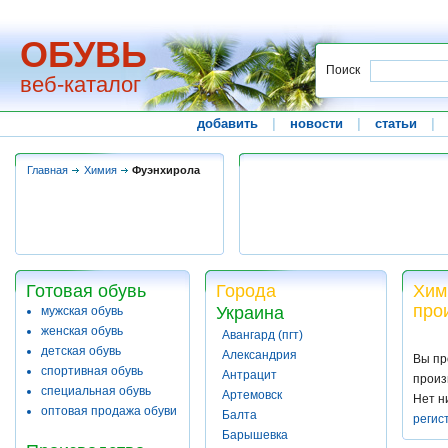
ОБУВЬ
Поиск
веб-каталог
добавить
|
новости
|
статьи
|
Главная
Химия
Фуэнхирола
Готовая обувь
Города
Хим
про
Украина
мужская обувь
женская обувь
Авангард (пгт)
детская обувь
Александрия
Вы пр
спортивная обувь
Антрацит
произ
специальная обувь
Артемовск
Нет н
оптовая продажа обуви
Балта
регис
Барышевка