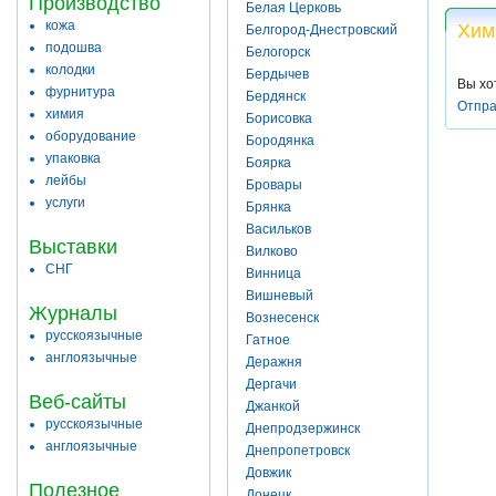
Производство
Белая Церковь
кожа
Хим
Белгород-Днестровский
подошва
Белогорск
колодки
Бердычев
Вы хо
фурнитура
Бердянск
Отпра
химия
Борисовка
оборудование
Бородянка
упаковка
Боярка
лейбы
Бровары
услуги
Брянка
Васильков
Выставки
Вилково
СНГ
Винница
Вишневый
Журналы
Вознесенск
русскоязычные
Гатное
англоязычные
Деражня
Дергачи
Веб-сайты
Джанкой
русскоязычные
Днепродзержинск
англоязычные
Днепропетровск
Довжик
Полезное
Донецк