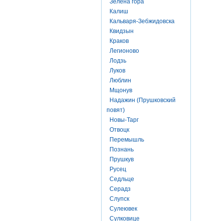
Зелена гора
Калиш
Кальваря-Зебжидовска
Квидзын
Краков
Легионово
Лодзь
Луков
Люблин
Мщонув
Надажин (Прушковский
повят)
Новы-Тарг
Отвоцк
Перемышль
Познань
Прушкув
Русец
Седльце
Серадз
Слупск
Сулеювек
Сулковице