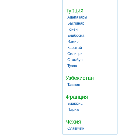
Турция
Адапазары
Баспинар
Гонен
Енибосна
Измир
Каратай
Силиври
Стамбул
Тузла
Узбекистан
Ташкент
Франция
Биарриц
Париж
Чехия
Славичин