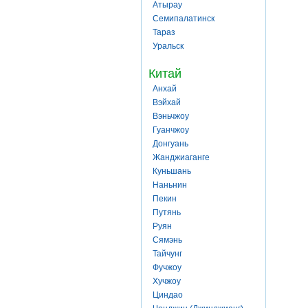
Атырау
Семипалатинск
Тараз
Уральск
Китай
Анхай
Вэйхай
Вэньчжоу
Гуанчжоу
Донгуань
Жанджиаганге
Куньшань
Наньнин
Пекин
Путянь
Руян
Сямэнь
Тайчунг
Фучжоу
Хучжоу
Циндао