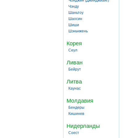
Чонджин (Джинджианг)
Чэнду
Шаньтоу
Шаосин
Шиши
Шэньчжень
Корея
Сеул
Ливан
Бейрут
Литва
Каунас
Молдавия
Бендеры
Кишинев
Нидерланды
Соест