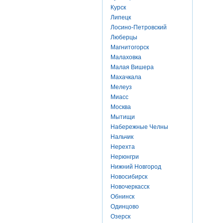
Курск
Липецк
Лосино-Петровский
Люберцы
Магнитогорск
Малаховка
Малая Вишера
Махачкала
Мелеуз
Миасс
Москва
Мытищи
Набережные Челны
Нальчик
Нерехта
Нерюнгри
Нижний Новгород
Новосибирск
Новочеркасск
Обнинск
Одинцово
Озерск