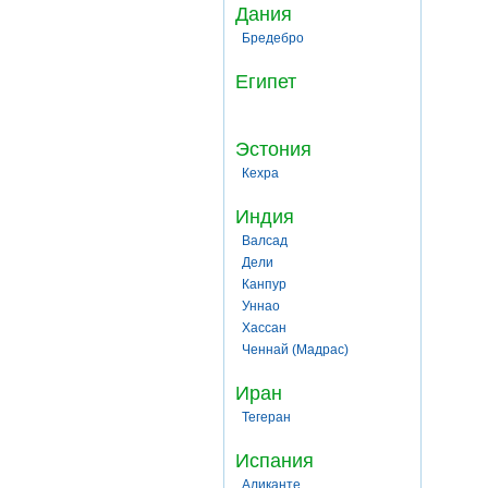
Дания
Бредебро
Египет
Эстония
Кехра
Индия
Валсад
Дели
Канпур
Уннао
Хассан
Ченнай (Мадрас)
Иран
Тегеран
Испания
Аликанте