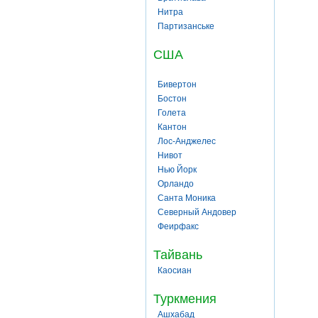
Нитра
Партизанське
США
Бивертон
Бостон
Голета
Кантон
Лос-Анджелес
Нивот
Нью Йорк
Орландо
Санта Моника
Северный Андовер
Феирфакс
Тайвань
Каосиан
Туркмения
Ашхабад