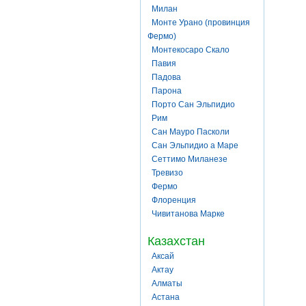
Милан
Монте Урано (провинция
Фермо)
Монтекосаро Скало
Павия
Падова
Парона
Порто Сан Эльпидио
Рим
Сан Мауро Пасколи
Сан Эльпидио а Маре
Сеттимо Миланезе
Тревизо
Фермо
Флоренция
Чивитанова Марке
Казахстан
Аксай
Актау
Алматы
Астана