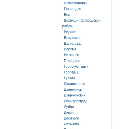
Благовещенск
Богородск
Бор
Вахруши (Слободской
район)
Видное
Владимир
Волгоград
Ворсма
Воткинск
Голицыно
Горно-Алтайск
Городец
Губкин
Давлеканово
Дзержинск
Дзержинский
Димитровград
Дубна
Дуван
Дюртюли
Дятьково