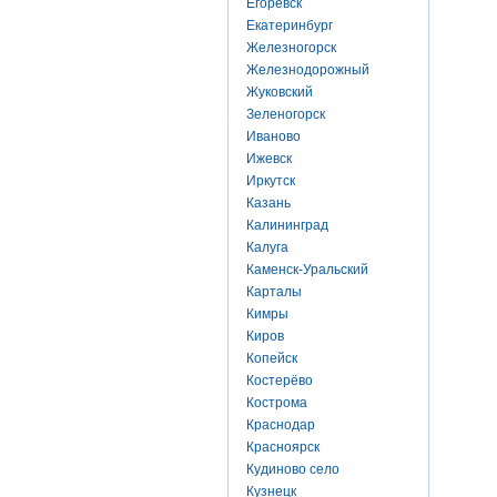
Егоревск
Екатеринбург
Железногорск
Железнодорожный
Жуковский
Зеленогорск
Иваново
Ижевск
Иркутск
Казань
Калининград
Калуга
Каменск-Уральский
Карталы
Кимры
Киров
Копейск
Костерёво
Кострома
Краснодар
Красноярск
Кудиново село
Кузнецк