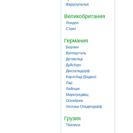
Фарроупилья
Великобритания
Лондон
Стрит
Германия
Берлин
Вупперталь
Детмольд
Дуйсбург
Дюссельдорф
Карлсбад (Баден)
Лар
Лейпциг
Марктредвиц
Оснабрюк
Хессиш-Ольдендорф
Грузия
Тбилиси