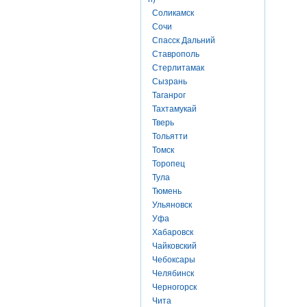
Соликамск
Сочи
Спасск Дальний
Ставрополь
Стерлитамак
Сызрань
Таганрог
Тахтамукай
Тверь
Тольятти
Томск
Торопец
Тула
Тюмень
Ульяновск
Уфа
Хабаровск
Чайковский
Чебоксары
Челябинск
Черногорск
Чита