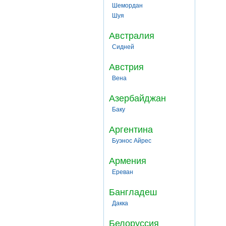
Шемордан
Шуя
Австралия
Сидней
Австрия
Вена
Азербайджан
Баку
Аргентина
Буэнос Айрес
Армения
Ереван
Бангладеш
Дакка
Белоруссия