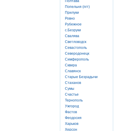
Полтава
Попельня (пгт)
Прилуки
Ровно
Рубежное
с.Безруки
Свалява
Светловодск
Севастополь
Северодонецк
Симферополь
Сквира
Славянск
Старые Безрадычи
Стаханов
Сумы
Счастье
Тернополь
Ужгород
Фастов
Феодосия
Харьков
Херсон