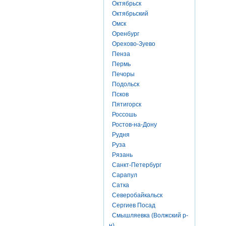
Октябрьск
Октябрьский
Омск
Оренбург
Орехово-Зуево
Пенза
Пермь
Печоры
Подольск
Псков
Пятигорск
Россошь
Ростов-на-Дону
Рудня
Руза
Рязань
Санкт-Петербург
Сарапул
Сатка
Северобайкальск
Сергиев Посад
Смышляевка (Волжский р-
н)