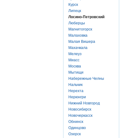
Курск
Липецк
Лосино-Петровский
Люберцы
Магнитогорск
Малаховка
Малая Вишера
Махачкала
Мелеуз
Миасс
Москва
Мытищи
Набережные Челны
Нальчик
Нерехта
Нерюнгри
Нижний Новгород
Новосибирск
Новочеркасск
Обнинск
Одинцово
Озерск