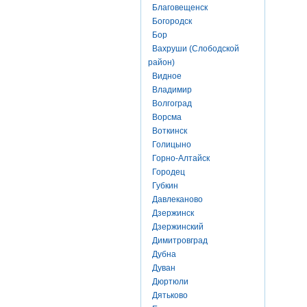
Благовещенск
Богородск
Бор
Вахруши (Слободской
район)
Видное
Владимир
Волгоград
Ворсма
Воткинск
Голицыно
Горно-Алтайск
Городец
Губкин
Давлеканово
Дзержинск
Дзержинский
Димитровград
Дубна
Дуван
Дюртюли
Дятьково