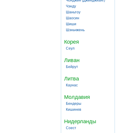
Чонджин (Джинджианг)
Чэнду
Шаньтоу
Шаосин
Шиши
Шэньчжень
Корея
Сеул
Ливан
Бейрут
Литва
Каунас
Молдавия
Бендеры
Кишинев
Нидерланды
Соест