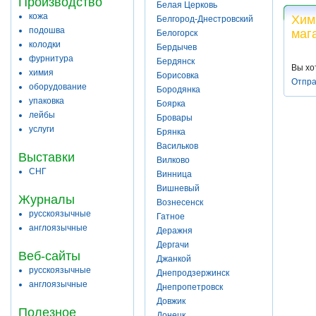
Производство
Белая Церковь
кожа
Хим
Белгород-Днестровский
подошва
маг
Белогорск
колодки
Бердычев
фурнитура
Бердянск
Вы хо
химия
Борисовка
Отпра
оборудование
Бородянка
упаковка
Боярка
лейбы
Бровары
услуги
Брянка
Васильков
Выставки
Вилково
СНГ
Винница
Вишневый
Журналы
Вознесенск
русскоязычные
Гатное
англоязычные
Деражня
Дергачи
Веб-сайты
Джанкой
русскоязычные
Днепродзержинск
англоязычные
Днепропетровск
Довжик
Полезное
Донецк