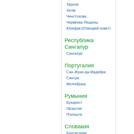
Тарнов
Хелм
Ченстохова
Червёнка-Лещины
Юзефув (Отвоцкий повят)
Республика
Сингапур
Сингапур
Португалия
Сан-Жуан-да-Мадейра
Синтра
Фелгейраш
Румыния
Бухарест
Орэштие
Плоешти
Словакия
Братислава