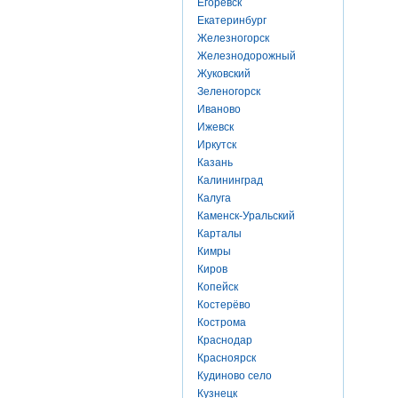
Егоревск
Екатеринбург
Железногорск
Железнодорожный
Жуковский
Зеленогорск
Иваново
Ижевск
Иркутск
Казань
Калининград
Калуга
Каменск-Уральский
Карталы
Кимры
Киров
Копейск
Костерёво
Кострома
Краснодар
Красноярск
Кудиново село
Кузнецк