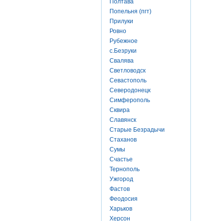
Полтава
Попельня (пгт)
Прилуки
Ровно
Рубежное
с.Безруки
Свалява
Светловодск
Севастополь
Северодонецк
Симферополь
Сквира
Славянск
Старые Безрадычи
Стаханов
Сумы
Счастье
Тернополь
Ужгород
Фастов
Феодосия
Харьков
Херсон