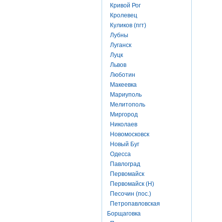
Кривой Рог
Кролевец
Куликов (пгт)
Лубны
Луганск
Луцк
Львов
Люботин
Макеевка
Мариуполь
Мелитополь
Миргород
Николаев
Новомосковск
Новый Буг
Одесса
Павлоград
Первомайск
Первомайск (Н)
Песочин (пос.)
Петропавловская
Борщаговка