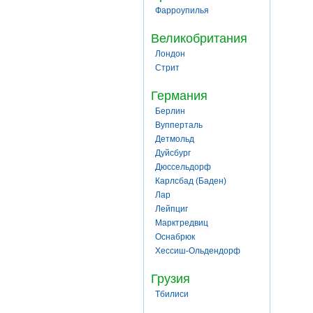
Фарроупилья
Великобритания
Лондон
Стрит
Германия
Берлин
Вупперталь
Детмольд
Дуйсбург
Дюссельдорф
Карлсбад (Баден)
Лар
Лейпциг
Марктредвиц
Оснабрюк
Хессиш-Ольдендорф
Грузия
Тбилиси