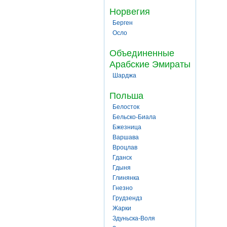
Норвегия
Берген
Осло
Объединенные
Арабские Эмираты
Шарджа
Польша
Белосток
Бельско-Биала
Бжезница
Варшава
Вроцлав
Гданск
Гдыня
Глинянка
Гнезно
Грудзендз
Жарки
Здуньска-Воля