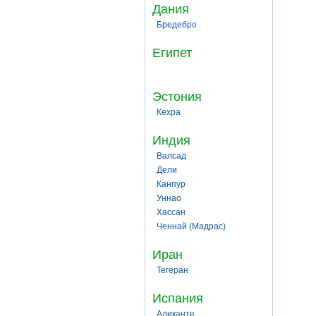
Дания
Бредебро
Египет
Эстония
Кехра
Индия
Валсад
Дели
Канпур
Уннао
Хассан
Ченнай (Мадрас)
Иран
Тегеран
Испания
Аликанте