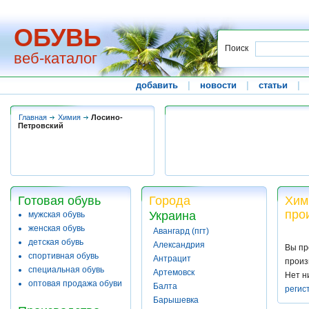
ОБУВЬ
Поиск
веб-каталог
добавить
|
новости
|
статьи
|
Главная
Химия
Лосино-
Петровский
Готовая обувь
Города
Хим
про
Украина
мужская обувь
женская обувь
Авангард (пгт)
детская обувь
Александрия
Вы пр
спортивная обувь
Антрацит
произ
специальная обувь
Артемовск
Нет н
оптовая продажа обуви
Балта
регис
Барышевка