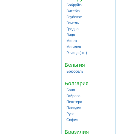
Бобруйск
Витебск
Глубокое
Гомель
Гродно
Лида
Минск
Могилев
Речица (пгт)
Бельгия
Брюссель
Болгария
Баня
Габрово
Пештера
Пловдив
Русе
София
Бразилия