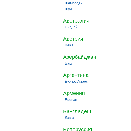
Шемордан
Шуя
Австралия
Сидней
Австрия
Вена
Азербайджан
Баку
Аргентина
Буэнос Айрес
Армения
Ереван
Бангладеш
Дакка
Белоруссия