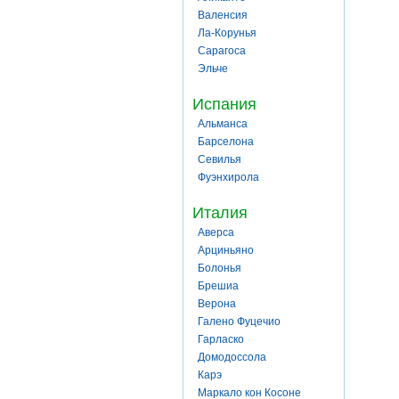
Валенсия
Ла-Корунья
Сарагоса
Эльче
Испания
Альманса
Барселона
Севилья
Фуэнхирола
Италия
Аверса
Арциньяно
Болонья
Брешиа
Верона
Галено Фуцечио
Гарласко
Домодоссола
Карэ
Маркало кон Косоне