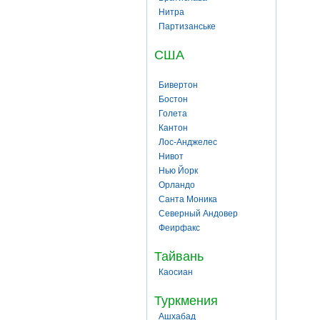
Нитра
Партизанське
США
Бивертон
Бостон
Голета
Кантон
Лос-Анджелес
Нивот
Нью Йорк
Орландо
Санта Моника
Северный Андовер
Феирфакс
Тайвань
Каосиан
Туркмения
Ашхабад