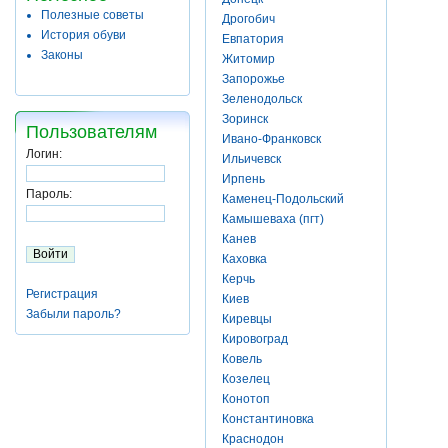
Полезные советы
Дрогобич
История обуви
Евпатория
Законы
Житомир
Запорожье
Зеленодольск
Зоринск
Пользователям
Ивано-Франковск
Логин:
Ильичевск
Ирпень
Пароль:
Каменец-Подольский
Камышеваха (пгт)
Канев
Каховка
Керчь
Регистрация
Киев
Забыли пароль?
Киревцы
Кировоград
Ковель
Козелец
Конотоп
Константиновка
Краснодон