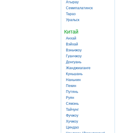
Атырау
Семипалатинск
Тараз
Уральск
Китай
Анхай
Вэйхай
Вэньчжоу
Гуанчжоу
Донгуань
Жанджиаганге
Куньшань
Наньнин
Пекин
Путянь
Руян
Сямэнь
Тайчунг
Фучжоу
Хучжоу
Циндао