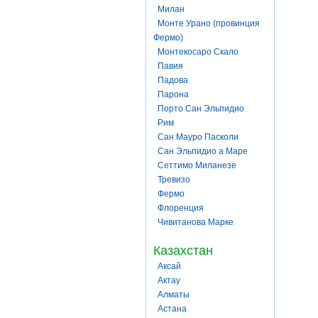
Милан
Монте Урано (провинция
Фермо)
Монтекосаро Скало
Павия
Падова
Парона
Порто Сан Эльпидио
Рим
Сан Мауро Пасколи
Сан Эльпидио а Маре
Сеттимо Миланезе
Тревизо
Фермо
Флоренция
Чивитанова Марке
Казахстан
Аксай
Актау
Алматы
Астана