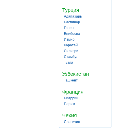
Турция
Адапазары
Баспинар
Гонен
Енибосна
Измир
Каратай
Силиври
Стамбул
Тузла
Узбекистан
Ташкент
Франция
Биарриц
Париж
Чехия
Славичин