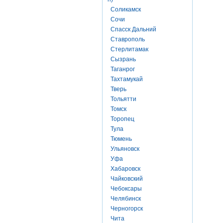
Соликамск
Сочи
Спасск Дальний
Ставрополь
Стерлитамак
Сызрань
Таганрог
Тахтамукай
Тверь
Тольятти
Томск
Торопец
Тула
Тюмень
Ульяновск
Уфа
Хабаровск
Чайковский
Чебоксары
Челябинск
Черногорск
Чита