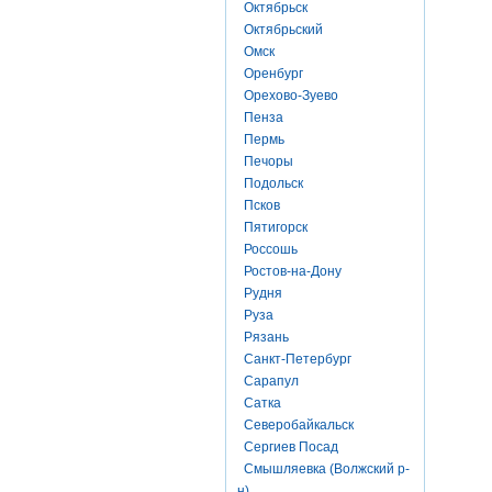
Октябрьск
Октябрьский
Омск
Оренбург
Орехово-Зуево
Пенза
Пермь
Печоры
Подольск
Псков
Пятигорск
Россошь
Ростов-на-Дону
Рудня
Руза
Рязань
Санкт-Петербург
Сарапул
Сатка
Северобайкальск
Сергиев Посад
Смышляевка (Волжский р-
н)