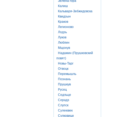
Зелена гора
Калиш
Кальваря-Зебжидовска
Квидзын
Краков
Легионово
Лодзь
Луков
Люблин
Мщонув
Надажин (Прушковский
повят)
Новы-Тарг
Отвоцк
Перемышль
Познань
Прушкув
Русец
Седльце
Серадз
Слупск
Сулеювек
Сулковице