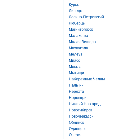
Курск
Липецк
Лосино-Петровский
Люберцы
Магнитогорск
Малаховка
Малая Вишера
Махачкала
Мелеуз
Миасс
Москва
Мытищи
Набережные Челны
Нальчик
Нерехта
Нерюнгри
Нижний Новгород
Новосибирск
Новочеркасск
Обнинск
Одинцово
Озерск