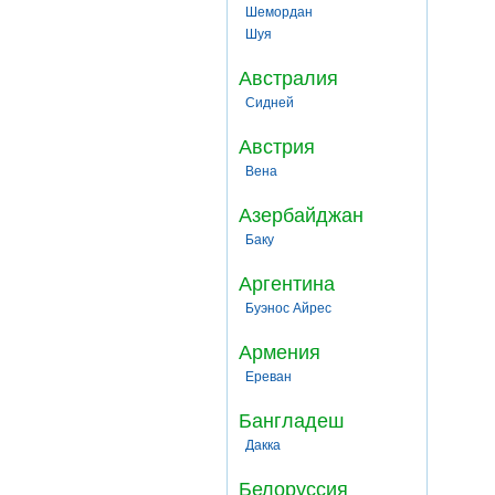
Шемордан
Шуя
Австралия
Сидней
Австрия
Вена
Азербайджан
Баку
Аргентина
Буэнос Айрес
Армения
Ереван
Бангладеш
Дакка
Белоруссия