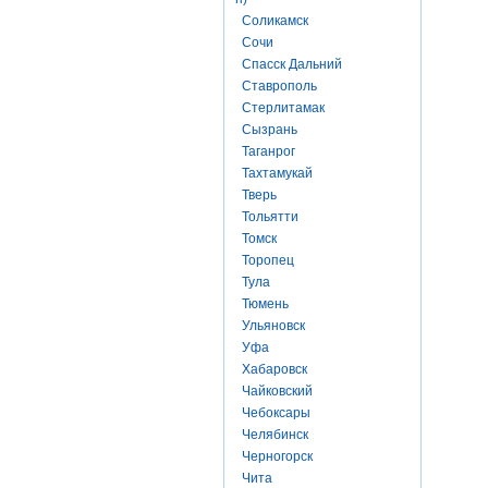
Соликамск
Сочи
Спасск Дальний
Ставрополь
Стерлитамак
Сызрань
Таганрог
Тахтамукай
Тверь
Тольятти
Томск
Торопец
Тула
Тюмень
Ульяновск
Уфа
Хабаровск
Чайковский
Чебоксары
Челябинск
Черногорск
Чита