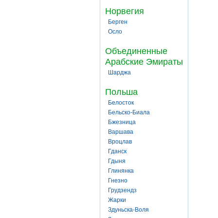
Норвегия
Берген
Осло
Объединенные
Арабские Эмираты
Шарджа
Польша
Белосток
Бельско-Биала
Бжезница
Варшава
Вроцлав
Гданск
Гдыня
Глинянка
Гнезно
Грудзендз
Жарки
Здуньска-Воля