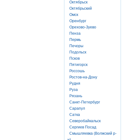
Октябрьск
Октябрьский
Омск
Оренбург
Орехово-Зуево
Пенза
Пермь
Печоры
Подольск
Псков
Пятигорск
Россошь
Ростов-на-Дону
Рудня
Руза
Рязань
Санкт-Петербург
Сарапул
Сатка
Северобайкальск
Сергиев Посад
Смышляевка (Волжский р-
н)