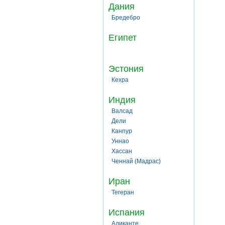
Дания
Бредебро
Египет
Эстония
Кехра
Индия
Валсад
Дели
Канпур
Уннао
Хассан
Ченнай (Мадрас)
Иран
Тегеран
Испания
Аликанте