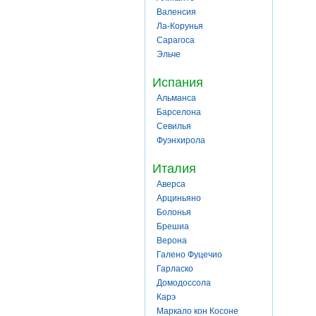
Валенсия
Ла-Корунья
Сарагоса
Эльче
Испания
Альманса
Барселона
Севилья
Фуэнхирола
Италия
Аверса
Арциньяно
Болонья
Брешиа
Верона
Галено Фуцечио
Гарласко
Домодоссола
Карэ
Маркало кон Косоне