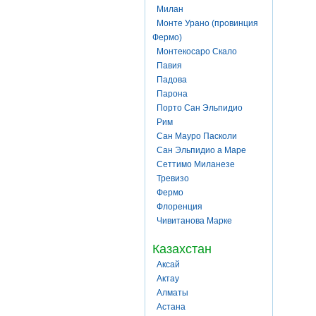
Милан
Монте Урано (провинция
Фермо)
Монтекосаро Скало
Павия
Падова
Парона
Порто Сан Эльпидио
Рим
Сан Мауро Пасколи
Сан Эльпидио а Маре
Сеттимо Миланезе
Тревизо
Фермо
Флоренция
Чивитанова Марке
Казахстан
Аксай
Актау
Алматы
Астана