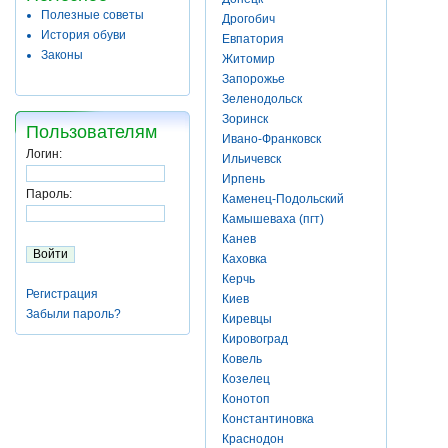
Полезные советы
Дрогобич
История обуви
Евпатория
Законы
Житомир
Запорожье
Зеленодольск
Зоринск
Пользователям
Ивано-Франковск
Логин:
Ильичевск
Ирпень
Пароль:
Каменец-Подольский
Камышеваха (пгт)
Канев
Каховка
Керчь
Регистрация
Киев
Забыли пароль?
Киревцы
Кировоград
Ковель
Козелец
Конотоп
Константиновка
Краснодон