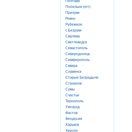
Полтава
Попельня (пгт)
Прилуки
Ровно
Рубежное
с.Безруки
Свалява
Светловодск
Севастополь
Северодонецк
Симферополь
Сквира
Славянск
Старые Безрадычи
Стаханов
Сумы
Счастье
Тернополь
Ужгород
Фастов
Феодосия
Харьков
Херсон