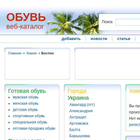
ОБУВЬ
Поиск
веб-каталог
добавить
|
новости
|
статьи
|
Главная
Химия
Бостон
Готовая обувь
Города
Хим
Украина
мужская обувь
женская обувь
Авангард (пгт)
Вы пр
детская обувь
Александрия
произ
спортивная обувь
Антрацит
Нет н
специальная обувь
Артемовск
регис
оптовая продажа обуви
Балта
Барышевка