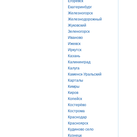
Егоревск
Екатеринбург
Железногорск
Железнодорожный
Жуковский
Зеленогорск
Иваново
Ижевск
Иркутск
Казань
Калининград
Калуга
Каменск-Уральский
Карталы
Кимры
Киров
Копейск
Костерёво
Кострома
Краснодар
Красноярск
Кудиново село
Кузнецк