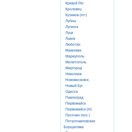
Кривой Рог
Кролевец
Куликов (пгт)
Лубны
Луганск
Луцк
Львов
Люботин
Макеевка
Мариуполь
Мелитополь
Миргород
Николаев
Новомосковск
Новый Буг
Одесса
Павлоград
Первомайск
Первомайск (Н)
Песочин (пос.)
Петропавловская
Борщаговка