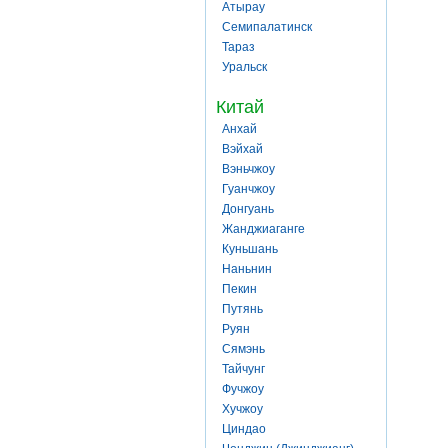
Атырау
Семипалатинск
Тараз
Уральск
Китай
Анхай
Вэйхай
Вэньчжоу
Гуанчжоу
Донгуань
Жанджиаганге
Куньшань
Наньнин
Пекин
Путянь
Руян
Сямэнь
Тайчунг
Фучжоу
Хучжоу
Циндао