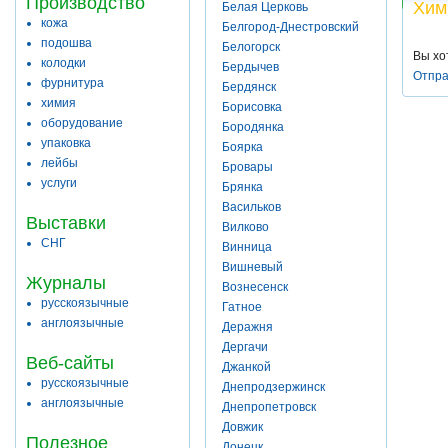
Производство
Хим
Белая Церковь
кожа
Белгород-Днестровский
подошва
Белогорск
Вы хо
колодки
Бердычев
Отпра
фурнитура
Бердянск
химия
Борисовка
оборудование
Бородянка
упаковка
Боярка
лейбы
Бровары
услуги
Брянка
Васильков
Выставки
Вилково
СНГ
Винница
Вишневый
Журналы
Вознесенск
русскоязычные
Гатное
англоязычные
Деражня
Дергачи
Веб-сайты
Джанкой
русскоязычные
Днепродзержинск
англоязычные
Днепропетровск
Довжик
Полезное
Донецк