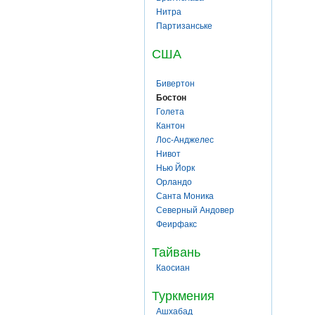
Нитра
Партизанське
США
Бивертон
Бостон
Голета
Кантон
Лос-Анджелес
Нивот
Нью Йорк
Орландо
Санта Моника
Северный Андовер
Феирфакс
Тайвань
Каосиан
Туркмения
Ашхабад