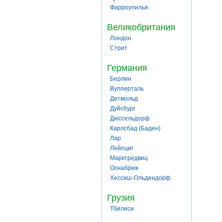
Фарроупилья
Великобритания
Лондон
Стрит
Германия
Берлин
Вупперталь
Детмольд
Дуйсбург
Дюссельдорф
Карлсбад (Баден)
Лар
Лейпциг
Марктредвиц
Оснабрюк
Хессиш-Ольдендорф
Грузия
Тбилиси