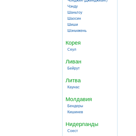
Чонджин (Джинджианг)
Чэнду
Шаньтоу
Шаосин
Шиши
Шэньчжень
Корея
Сеул
Ливан
Бейрут
Литва
Каунас
Молдавия
Бендеры
Кишинев
Нидерланды
Соест