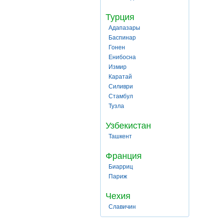
Турция
Адапазары
Баспинар
Гонен
Енибосна
Измир
Каратай
Силиври
Стамбул
Тузла
Узбекистан
Ташкент
Франция
Биарриц
Париж
Чехия
Славичин