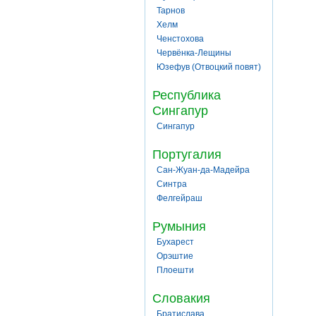
Тарнов
Хелм
Ченстохова
Червёнка-Лещины
Юзефув (Отвоцкий повят)
Республика
Сингапур
Сингапур
Португалия
Сан-Жуан-да-Мадейра
Синтра
Фелгейраш
Румыния
Бухарест
Орэштие
Плоешти
Словакия
Братислава