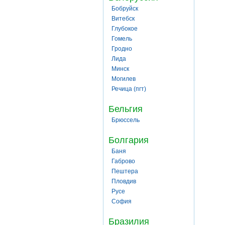
Бобруйск
Витебск
Глубокое
Гомель
Гродно
Лида
Минск
Могилев
Речица (пгт)
Бельгия
Брюссель
Болгария
Баня
Габрово
Пештера
Пловдив
Русе
София
Бразилия