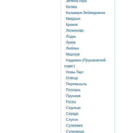
Зелена гора
Калиш
Кальваря-Зебжидовска
Квидзын
Краков
Легионово
Лодзь
Луков
Люблин
Мщонув
Надажин (Прушковский
повят)
Новы-Тарг
Отвоцк
Перемышль
Познань
Прушкув
Русец
Седльце
Серадз
Слупск
Сулеювек
Сулковице