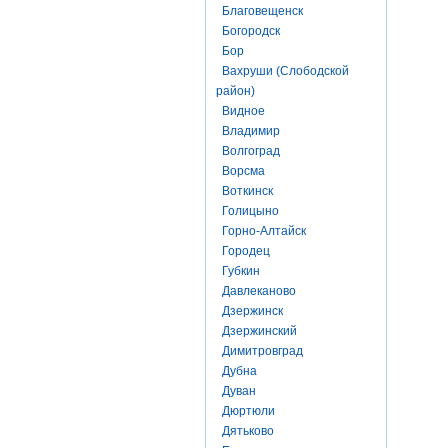
Благовещенск
Богородск
Бор
Вахруши (Слободской
район)
Видное
Владимир
Волгоград
Ворсма
Воткинск
Голицыно
Горно-Алтайск
Городец
Губкин
Давлеканово
Дзержинск
Дзержинский
Димитровград
Дубна
Дуван
Дюртюли
Дятьково