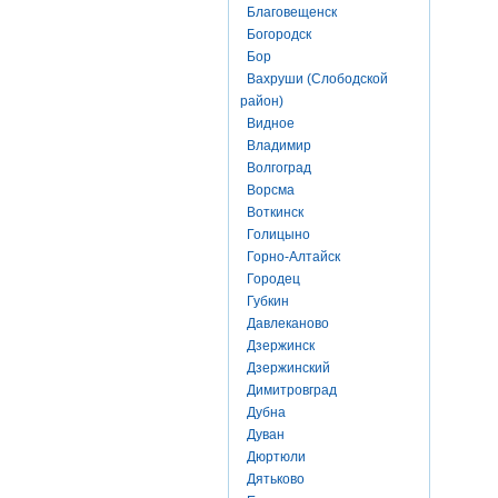
Благовещенск
Богородск
Бор
Вахруши (Слободской
район)
Видное
Владимир
Волгоград
Ворсма
Воткинск
Голицыно
Горно-Алтайск
Городец
Губкин
Давлеканово
Дзержинск
Дзержинский
Димитровград
Дубна
Дуван
Дюртюли
Дятьково