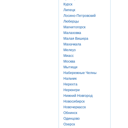
Курск
Липецк
Лосино-Петровский
Люберцы
Магнитогорск
Малаховка
Малая Вишера
Махачкала
Мелеуз
Миасс
Москва
Мытищи
Набережные Челны
Нальчик
Нерехта
Нерюнгри
Нижний Новгород
Новосибирск
Новочеркасск
Обнинск
Одинцово
Озерск