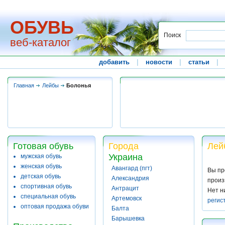
ОБУВЬ
Поиск
веб-каталог
добавить
|
новости
|
статьи
|
Главная
Лейбы
Болонья
Готовая обувь
Города
Лей
Украина
мужская обувь
женская обувь
Авангард (пгт)
Вы пр
детская обувь
Александрия
произ
спортивная обувь
Антрацит
Нет н
специальная обувь
Артемовск
регис
оптовая продажа обуви
Балта
Барышевка