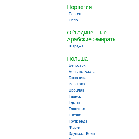
Норвегия
Берген
Осло
Объединенные
Арабские Эмираты
Шарджа
Польша
Белосток
Бельско-Биала
Бжезница
Варшава
Вроцлав
Гданск
Гдыня
Глинянка
Гнезно
Грудзендз
Жарки
Здуньска-Воля