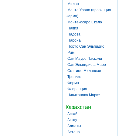
Милан
Монте Урано (провинция
Фермо)
Монтекосаро Скало
Павия
Падова
Парона
Порто Сан Эльпидио
Рим
Сан Мауро Пасколи
Сан Эльпидио а Маре
Сеттимо Миланезе
Тревизо
Фермо
Флоренция
Чивитанова Марке
Казахстан
Аксай
Актау
Алматы
Астана