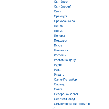
Октябрьск
Октябрьский
Омск
Оренбург
Орехово-Зуево
Пенза
Пермь
Печоры
Подольск
Псков
Пятигорск
Россошь
Ростов-на-Дону
Рудня
Руза
Рязань
Санкт-Петербург
Сарапул
Сатка
Северобайкальск
Сергиев Посад
Смышляевка (Волжский р-
н)