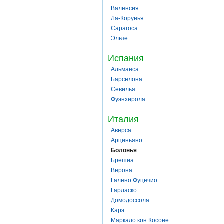
Валенсия
Ла-Корунья
Сарагоса
Эльче
Испания
Альманса
Барселона
Севилья
Фуэнхирола
Италия
Аверса
Арциньяно
Болонья
Брешиа
Верона
Галено Фуцечио
Гарласко
Домодоссола
Карэ
Маркало кон Косоне