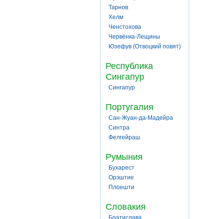
Тарнов
Хелм
Ченстохова
Червёнка-Лещины
Юзефув (Отвоцкий повят)
Республика
Сингапур
Сингапур
Португалия
Сан-Жуан-да-Мадейра
Синтра
Фелгейраш
Румыния
Бухарест
Орэштие
Плоешти
Словакия
Братислава