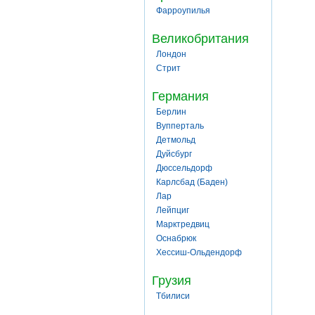
Фарроупилья
Великобритания
Лондон
Стрит
Германия
Берлин
Вупперталь
Детмольд
Дуйсбург
Дюссельдорф
Карлсбад (Баден)
Лар
Лейпциг
Марктредвиц
Оснабрюк
Хессиш-Ольдендорф
Грузия
Тбилиси