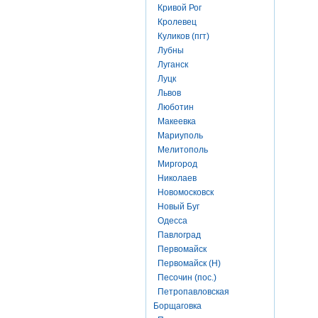
Кривой Рог
Кролевец
Куликов (пгт)
Лубны
Луганск
Луцк
Львов
Люботин
Макеевка
Мариуполь
Мелитополь
Миргород
Николаев
Новомосковск
Новый Буг
Одесса
Павлоград
Первомайск
Первомайск (Н)
Песочин (пос.)
Петропавловская
Борщаговка