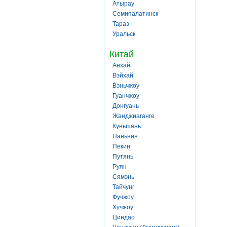
Атырау
Семипалатинск
Тараз
Уральск
Китай
Анхай
Вэйхай
Вэньчжоу
Гуанчжоу
Донгуань
Жанджиаганге
Куньшань
Наньнин
Пекин
Путянь
Руян
Сямэнь
Тайчунг
Фучжоу
Хучжоу
Циндао