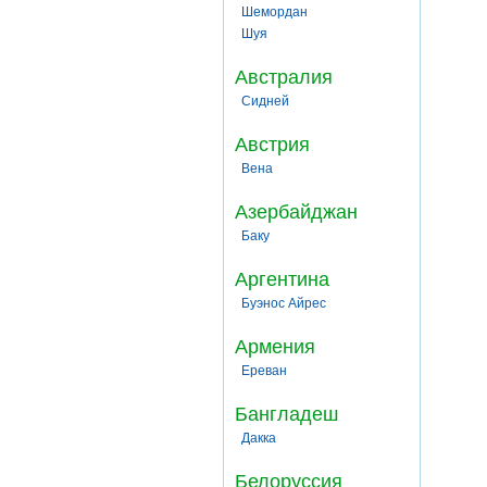
Шемордан
Шуя
Австралия
Сидней
Австрия
Вена
Азербайджан
Баку
Аргентина
Буэнос Айрес
Армения
Ереван
Бангладеш
Дакка
Белоруссия