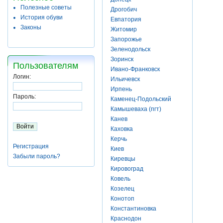
Полезные советы
Дрогобич
История обуви
Евпатория
Законы
Житомир
Запорожье
Зеленодольск
Зоринск
Пользователям
Ивано-Франковск
Логин:
Ильичевск
Ирпень
Пароль:
Каменец-Подольский
Камышеваха (пгт)
Канев
Каховка
Керчь
Регистрация
Киев
Забыли пароль?
Киревцы
Кировоград
Ковель
Козелец
Конотоп
Константиновка
Краснодон