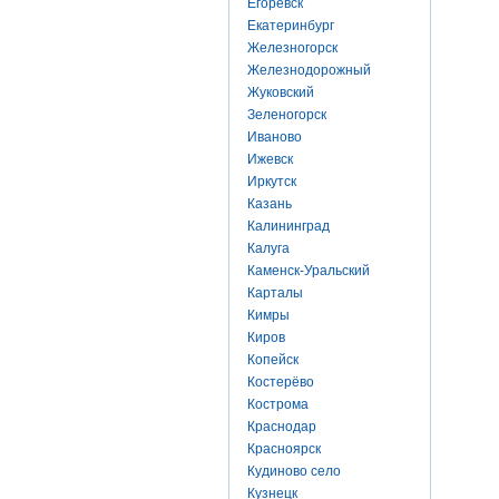
Егоревск
Екатеринбург
Железногорск
Железнодорожный
Жуковский
Зеленогорск
Иваново
Ижевск
Иркутск
Казань
Калининград
Калуга
Каменск-Уральский
Карталы
Кимры
Киров
Копейск
Костерёво
Кострома
Краснодар
Красноярск
Кудиново село
Кузнецк