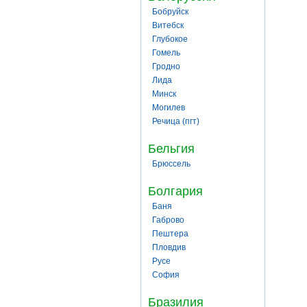
Бобруйск
Витебск
Глубокое
Гомель
Гродно
Лида
Минск
Могилев
Речица (пгт)
Бельгия
Брюссель
Болгария
Баня
Габрово
Пештера
Пловдив
Русе
София
Бразилия