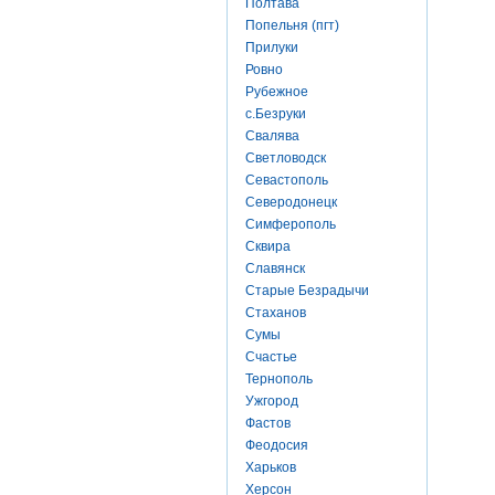
Полтава
Попельня (пгт)
Прилуки
Ровно
Рубежное
с.Безруки
Свалява
Светловодск
Севастополь
Северодонецк
Симферополь
Сквира
Славянск
Старые Безрадычи
Стаханов
Сумы
Счастье
Тернополь
Ужгород
Фастов
Феодосия
Харьков
Херсон