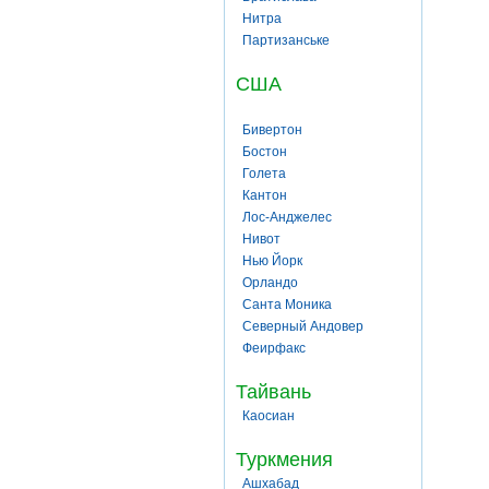
Нитра
Партизанське
США
Бивертон
Бостон
Голета
Кантон
Лос-Анджелес
Нивот
Нью Йорк
Орландо
Санта Моника
Северный Андовер
Феирфакс
Тайвань
Каосиан
Туркмения
Ашхабад