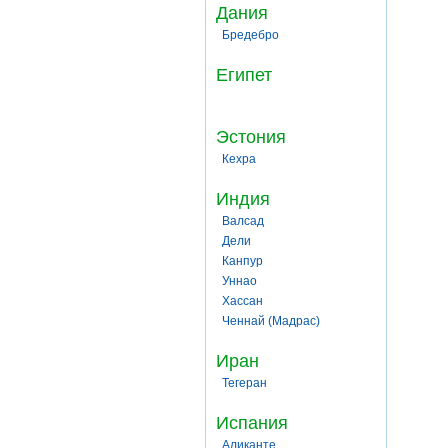
Дания
Бредебро
Египет
Эстония
Кехра
Индия
Валсад
Дели
Канпур
Уннао
Хассан
Ченнай (Мадрас)
Иран
Тегеран
Испания
Аликанте