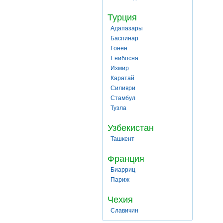
Турция
Адапазары
Баспинар
Гонен
Енибосна
Измир
Каратай
Силиври
Стамбул
Тузла
Узбекистан
Ташкент
Франция
Биарриц
Париж
Чехия
Славичин