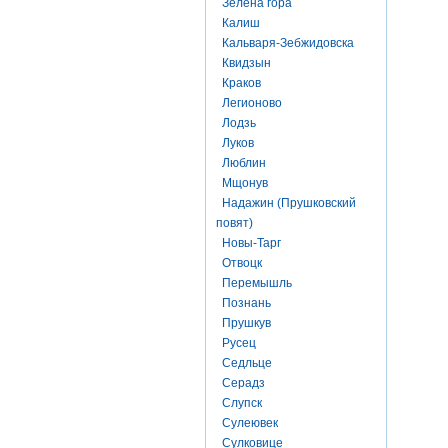
Зелена гора
Калиш
Кальваря-Зебжидовска
Квидзын
Краков
Легионово
Лодзь
Луков
Люблин
Мщонув
Надажин (Прушковский
повят)
Новы-Тарг
Отвоцк
Перемышль
Познань
Прушкув
Русец
Седльце
Серадз
Слупск
Сулеювек
Сулковице