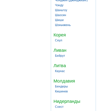
Чонджин (Джинджианг)
Чэнду
Шаньтоу
Шаосин
Шиши
Шэньчжень
Корея
Сеул
Ливан
Бейрут
Литва
Каунас
Молдавия
Бендеры
Кишинев
Нидерланды
Соест