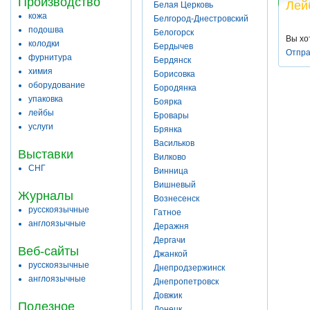
Производство
Лей
Белая Церковь
кожа
Белгород-Днестровский
подошва
Белогорск
Вы хо
колодки
Бердычев
Отпра
фурнитура
Бердянск
химия
Борисовка
оборудование
Бородянка
упаковка
Боярка
лейбы
Бровары
услуги
Брянка
Васильков
Выставки
Вилково
СНГ
Винница
Вишневый
Журналы
Вознесенск
русскоязычные
Гатное
англоязычные
Деражня
Дергачи
Веб-сайты
Джанкой
русскоязычные
Днепродзержинск
англоязычные
Днепропетровск
Довжик
Полезное
Донецк