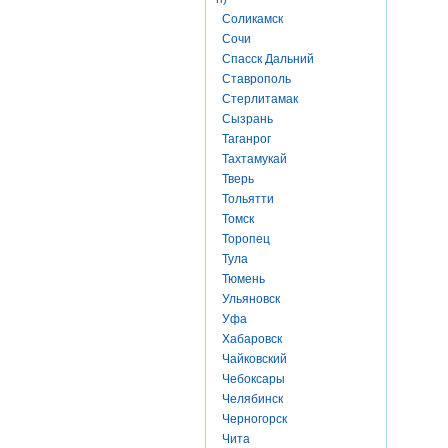
Соликамск
Сочи
Спасск Дальний
Ставрополь
Стерлитамак
Сызрань
Таганрог
Тахтамукай
Тверь
Тольятти
Томск
Торопец
Тула
Тюмень
Ульяновск
Уфа
Хабаровск
Чайковский
Чебоксары
Челябинск
Черногорск
Чита