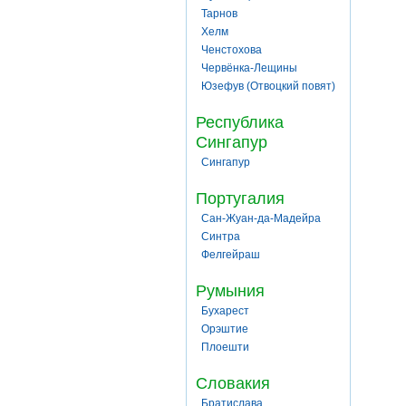
Тарнов
Хелм
Ченстохова
Червёнка-Лещины
Юзефув (Отвоцкий повят)
Республика
Сингапур
Сингапур
Португалия
Сан-Жуан-да-Мадейра
Синтра
Фелгейраш
Румыния
Бухарест
Орэштие
Плоешти
Словакия
Братислава