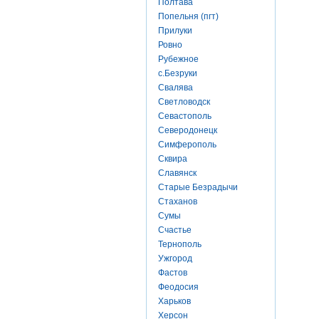
Полтава
Попельня (пгт)
Прилуки
Ровно
Рубежное
с.Безруки
Свалява
Светловодск
Севастополь
Северодонецк
Симферополь
Сквира
Славянск
Старые Безрадычи
Стаханов
Сумы
Счастье
Тернополь
Ужгород
Фастов
Феодосия
Харьков
Херсон