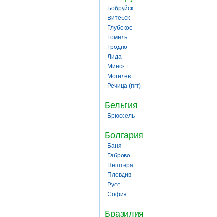
Бобруйск
Витебск
Глубокое
Гомель
Гродно
Лида
Минск
Могилев
Речица (пгт)
Бельгия
Брюссель
Болгария
Баня
Габрово
Пештера
Пловдив
Русе
София
Бразилия