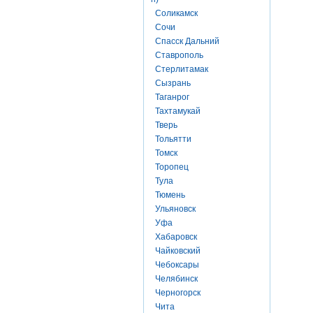
Соликамск
Сочи
Спасск Дальний
Ставрополь
Стерлитамак
Сызрань
Таганрог
Тахтамукай
Тверь
Тольятти
Томск
Торопец
Тула
Тюмень
Ульяновск
Уфа
Хабаровск
Чайковский
Чебоксары
Челябинск
Черногорск
Чита