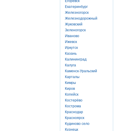
Егоревск
Екатеринбург
Железногорск
Железнодорожный
Жуковский
Зеленогорск
Иваново
Ижевск
Иркутск
Казань
Калининград
Калуга
Каменск-Уральский
Карталы
Кимры
Киров
Копейск
Костерёво
Кострома
Краснодар
Красноярск
Кудиново село
Кузнецк