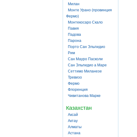
Милан
Монте Урано (провинция
Фермо)
Монтекосаро Скало
Павия
Падова
Парона
Порто Сан Эльпидио
Рим
Сан Мауро Пасколи
Сан Эльпидио а Маре
Сеттимо Миланезе
Тревизо
Фермо
Флоренция
Чивитанова Марке
Казахстан
Аксай
Актау
Алматы
Астана