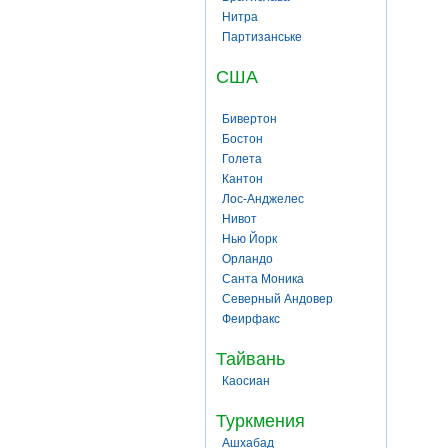
Нитра
Партизанське
США
Бивертон
Бостон
Голета
Кантон
Лос-Анджелес
Нивот
Нью Йорк
Орландо
Санта Моника
Северный Андовер
Феирфакс
Тайвань
Каосиан
Туркмения
Ашхабад