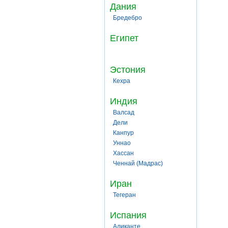
Дания
Бредебро
Египет
Эстония
Кехра
Индия
Валсад
Дели
Канпур
Уннао
Хассан
Ченнай (Мадрас)
Иран
Тегеран
Испания
Аликанте