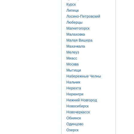
Курск
Липецк
Лосино-Петровский
Люберцы
Магнитогорск
Малаховка
Малая Вишера
Махачкала
Мелеуз
Миасс
Москва
Мытищи
Набережные Челны
Нальчик
Нерехта
Нерюнгри
Нижний Новгород
Новосибирск
Новочеркасск
Обнинск
Одинцово
Озерск