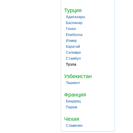
Турция
Адапазары
Баспинар
Гонен
Енибосна
Измир
Каратай
Силиври
Стамбул
Тузла
Узбекистан
Ташкент
Франция
Биарриц
Париж
Чехия
Славичин