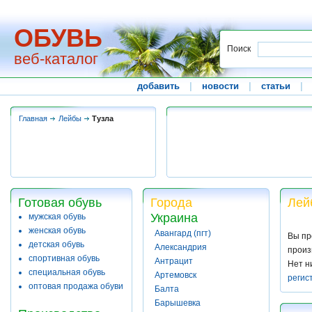
ОБУВЬ
Поиск
веб-каталог
добавить
|
новости
|
статьи
|
Главная
Лейбы
Тузла
Готовая обувь
Города
Лей
Украина
мужская обувь
женская обувь
Авангард (пгт)
Вы пр
детская обувь
Александрия
произ
спортивная обувь
Антрацит
Нет н
специальная обувь
Артемовск
регис
оптовая продажа обуви
Балта
Барышевка