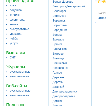
Производство
Лей
Белая Церковь
кожа
Белгород-Днестровский
подошва
Белогорск
Вы хо
колодки
Бердычев
Отпра
фурнитура
Бердянск
химия
Борисовка
оборудование
Бородянка
упаковка
Боярка
лейбы
Бровары
услуги
Брянка
Васильков
Выставки
Вилково
СНГ
Винница
Вишневый
Журналы
Вознесенск
русскоязычные
Гатное
англоязычные
Деражня
Дергачи
Веб-сайты
Джанкой
русскоязычные
Днепродзержинск
англоязычные
Днепропетровск
Довжик
Полезное
Донецк