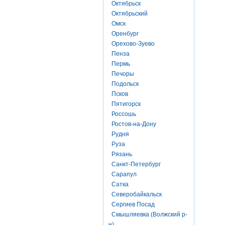
Октябрьск
Октябрьский
Омск
Оренбург
Орехово-Зуево
Пенза
Пермь
Печоры
Подольск
Псков
Пятигорск
Россошь
Ростов-на-Дону
Рудня
Руза
Рязань
Санкт-Петербург
Сарапул
Сатка
Северобайкальск
Сергиев Посад
Смышляевка (Волжский р-
н)