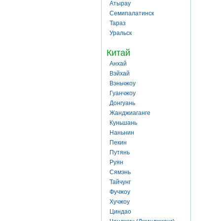
Атырау
Семипалатинск
Тараз
Уральск
Китай
Анхай
Вэйхай
Вэньчжоу
Гуанчжоу
Донгуань
Жанджиаганге
Куньшань
Наньнин
Пекин
Путянь
Руян
Сямэнь
Тайчунг
Фучжоу
Хучжоу
Циндао