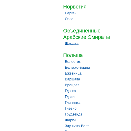
Норвегия
Берген
Осло
Объединенные
Арабские Эмираты
Шарджа
Польша
Белосток
Бельско-Биала
Бжезница
Варшава
Вроцлав
Гданск
Гдыня
Глинянка
Гнезно
Грудзендз
Жарки
Здуньска-Воля