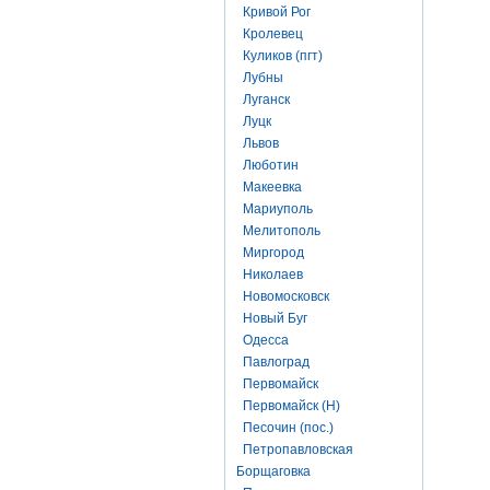
Кривой Рог
Кролевец
Куликов (пгт)
Лубны
Луганск
Луцк
Львов
Люботин
Макеевка
Мариуполь
Мелитополь
Миргород
Николаев
Новомосковск
Новый Буг
Одесса
Павлоград
Первомайск
Первомайск (Н)
Песочин (пос.)
Петропавловская
Борщаговка