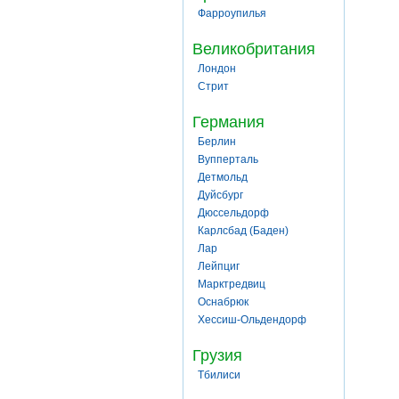
Фарроупилья
Великобритания
Лондон
Стрит
Германия
Берлин
Вупперталь
Детмольд
Дуйсбург
Дюссельдорф
Карлсбад (Баден)
Лар
Лейпциг
Марктредвиц
Оснабрюк
Хессиш-Ольдендорф
Грузия
Тбилиси