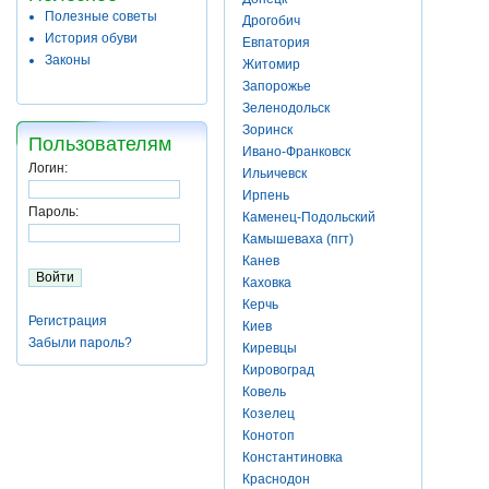
Полезные советы
Дрогобич
История обуви
Евпатория
Законы
Житомир
Запорожье
Зеленодольск
Зоринск
Пользователям
Ивано-Франковск
Логин:
Ильичевск
Ирпень
Пароль:
Каменец-Подольский
Камышеваха (пгт)
Канев
Каховка
Керчь
Регистрация
Киев
Забыли пароль?
Киревцы
Кировоград
Ковель
Козелец
Конотоп
Константиновка
Краснодон