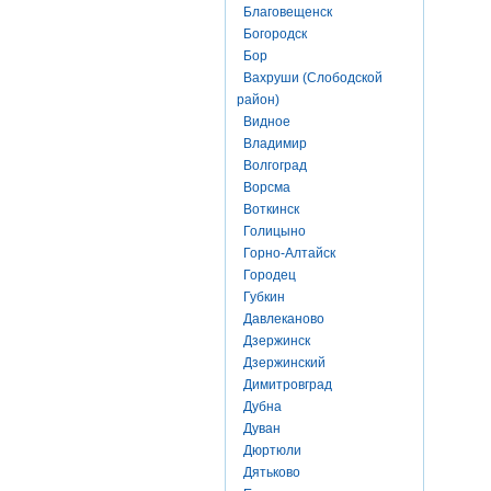
Благовещенск
Богородск
Бор
Вахруши (Слободской
район)
Видное
Владимир
Волгоград
Ворсма
Воткинск
Голицыно
Горно-Алтайск
Городец
Губкин
Давлеканово
Дзержинск
Дзержинский
Димитровград
Дубна
Дуван
Дюртюли
Дятьково