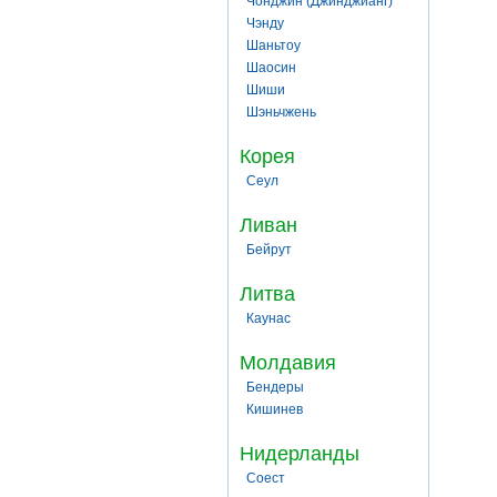
Чонджин (Джинджианг)
Чэнду
Шаньтоу
Шаосин
Шиши
Шэньчжень
Корея
Сеул
Ливан
Бейрут
Литва
Каунас
Молдавия
Бендеры
Кишинев
Нидерланды
Соест