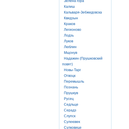
Зелена гора
Калиш
Кальваря-Зебжидовска
Квидзын
Краков
Легионово
Лодзь
Луков
Люблин
Мщонув
Надажин (Прушковский
повят)
Новы-Тарг
Отвоцк
Перемышль
Познань
Прушкув
Русец
Седльце
Серадз
Слупск
Сулеювек
Сулковице