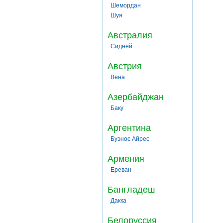
Шемордан
Шуя
Австралия
Сидней
Австрия
Вена
Азербайджан
Баку
Аргентина
Буэнос Айрес
Армения
Ереван
Бангладеш
Дакка
Белоруссия