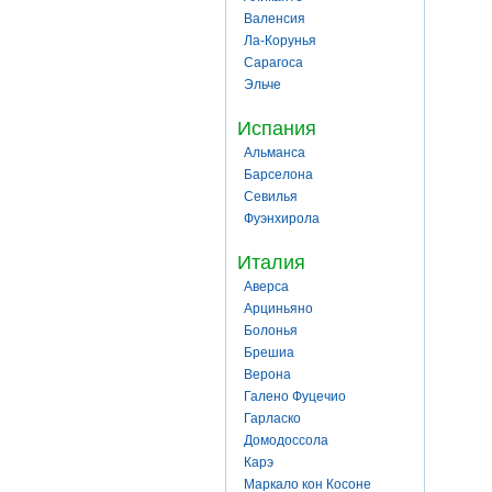
Валенсия
Ла-Корунья
Сарагоса
Эльче
Испания
Альманса
Барселона
Севилья
Фуэнхирола
Италия
Аверса
Арциньяно
Болонья
Брешиа
Верона
Галено Фуцечио
Гарласко
Домодоссола
Карэ
Маркало кон Косоне