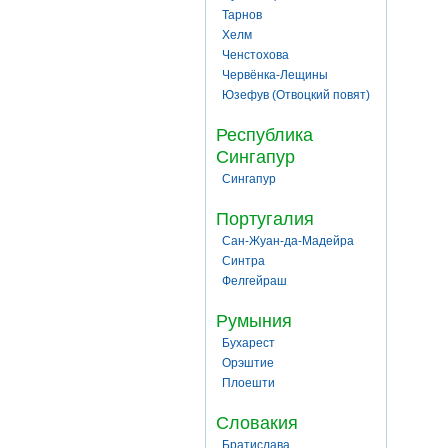
Тарнов
Хелм
Ченстохова
Червёнка-Лещины
Юзефув (Отвоцкий повят)
Республика
Сингапур
Сингапур
Португалия
Сан-Жуан-да-Мадейра
Синтра
Фелгейраш
Румыния
Бухарест
Орэштие
Плоешти
Словакия
Братислава