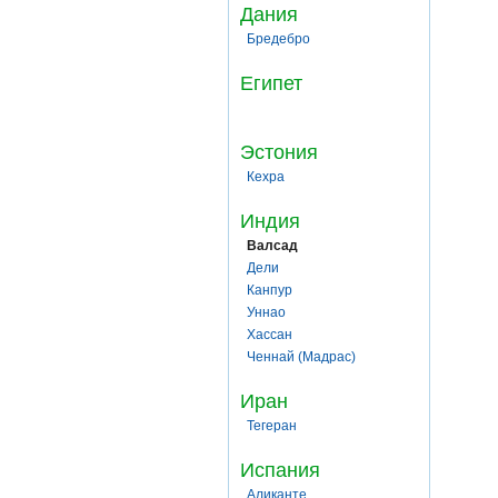
Дания
Бредебро
Египет
Эстония
Кехра
Индия
Валсад
Дели
Канпур
Уннао
Хассан
Ченнай (Мадрас)
Иран
Тегеран
Испания
Аликанте