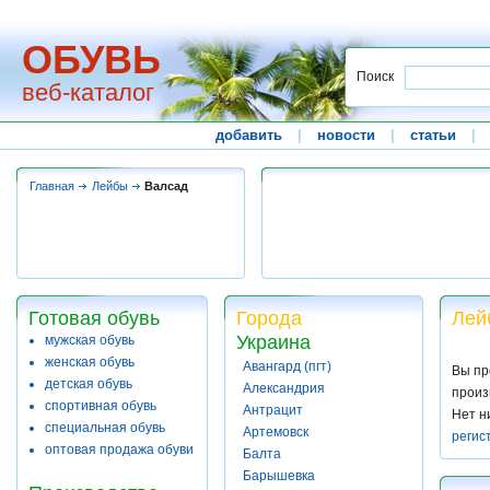
ОБУВЬ
Поиск
веб-каталог
добавить
|
новости
|
статьи
|
Главная
Лейбы
Валсад
Готовая обувь
Города
Лей
Украина
мужская обувь
женская обувь
Авангард (пгт)
Вы пр
детская обувь
Александрия
произ
спортивная обувь
Антрацит
Нет н
специальная обувь
Артемовск
регис
оптовая продажа обуви
Балта
Барышевка