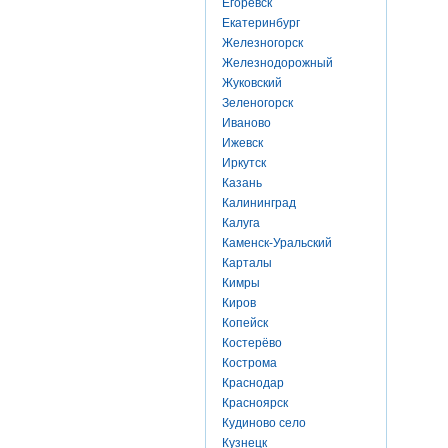
Егоревск
Екатеринбург
Железногорск
Железнодорожный
Жуковский
Зеленогорск
Иваново
Ижевск
Иркутск
Казань
Калининград
Калуга
Каменск-Уральский
Карталы
Кимры
Киров
Копейск
Костерёво
Кострома
Краснодар
Красноярск
Кудиново село
Кузнецк