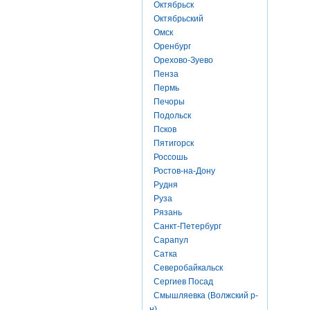
Октябрьск
Октябрьский
Омск
Оренбург
Орехово-Зуево
Пенза
Пермь
Печоры
Подольск
Псков
Пятигорск
Россошь
Ростов-на-Дону
Рудня
Руза
Рязань
Санкт-Петербург
Сарапул
Сатка
Северобайкальск
Сергиев Посад
Смышляевка (Волжский р-
н)