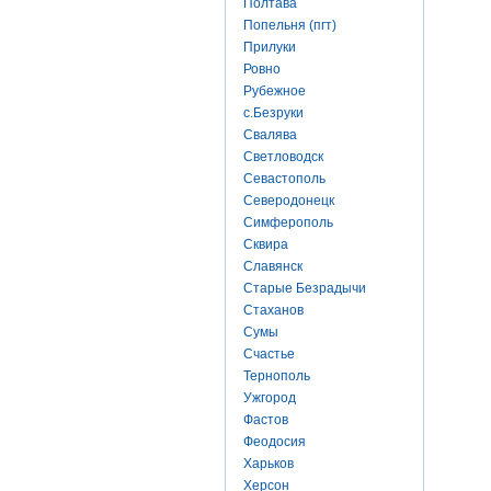
Полтава
Попельня (пгт)
Прилуки
Ровно
Рубежное
с.Безруки
Свалява
Светловодск
Севастополь
Северодонецк
Симферополь
Сквира
Славянск
Старые Безрадычи
Стаханов
Сумы
Счастье
Тернополь
Ужгород
Фастов
Феодосия
Харьков
Херсон