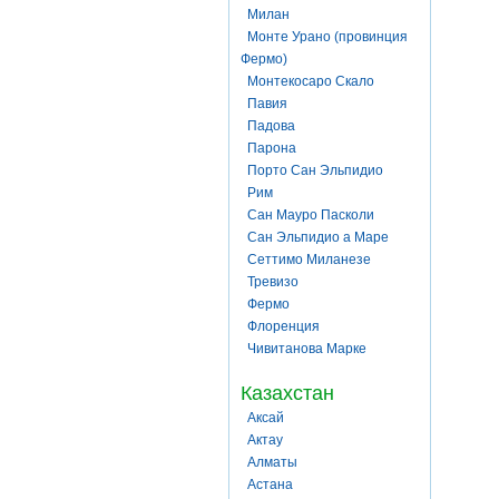
Милан
Монте Урано (провинция
Фермо)
Монтекосаро Скало
Павия
Падова
Парона
Порто Сан Эльпидио
Рим
Сан Мауро Пасколи
Сан Эльпидио а Маре
Сеттимо Миланезе
Тревизо
Фермо
Флоренция
Чивитанова Марке
Казахстан
Аксай
Актау
Алматы
Астана