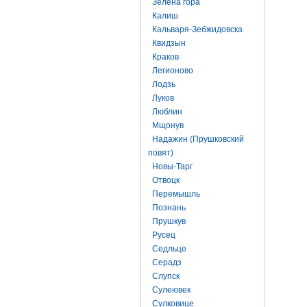
Зелена гора
Калиш
Кальваря-Зебжидовска
Квидзын
Краков
Легионово
Лодзь
Луков
Люблин
Мщонув
Надажин (Прушковский
повят)
Новы-Тарг
Отвоцк
Перемышль
Познань
Прушкув
Русец
Седльце
Серадз
Слупск
Сулеювек
Сулковице