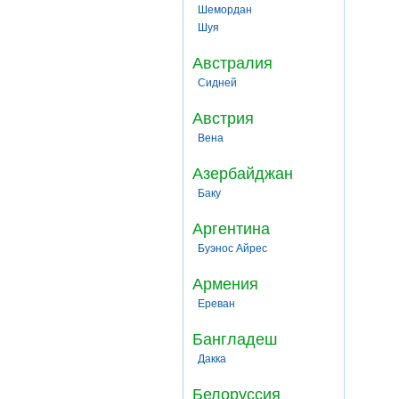
Шемордан
Шуя
Австралия
Сидней
Австрия
Вена
Азербайджан
Баку
Аргентина
Буэнос Айрес
Армения
Ереван
Бангладеш
Дакка
Белоруссия