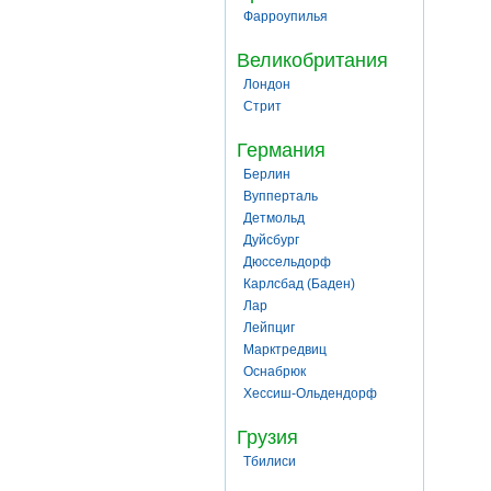
Фарроупилья
Великобритания
Лондон
Стрит
Германия
Берлин
Вупперталь
Детмольд
Дуйсбург
Дюссельдорф
Карлсбад (Баден)
Лар
Лейпциг
Марктредвиц
Оснабрюк
Хессиш-Ольдендорф
Грузия
Тбилиси