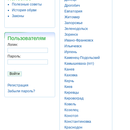
Полезные советы
Дрогобич
История обуви
Евпатория
Законы
Житомир
Запорожье
Зеленодольск
Зоринск
Пользователям
Ивано-Франковск
Логин:
Ильичевск
Ирпень
Пароль:
Каменец-Подольский
Камышеваха (пгт)
Канев
Каховка
Керчь
Регистрация
Киев
Забыли пароль?
Киревцы
Кировоград
Ковель
Козелец
Конотоп
Константиновка
Краснодон