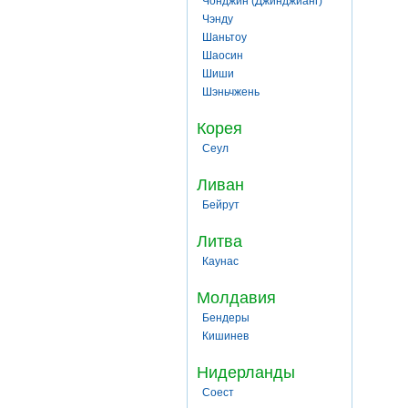
Чонджин (Джинджианг)
Чэнду
Шаньтоу
Шаосин
Шиши
Шэньчжень
Корея
Сеул
Ливан
Бейрут
Литва
Каунас
Молдавия
Бендеры
Кишинев
Нидерланды
Соест