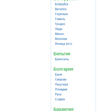
Бобруйск
Витебск
Глубокое
Гомель
Гродно
Лида
Минск
Могилев
Речица (пгт)
Бельгия
Брюссель
Болгария
Баня
Габрово
Пештера
Пловдив
Русе
София
Бразилия