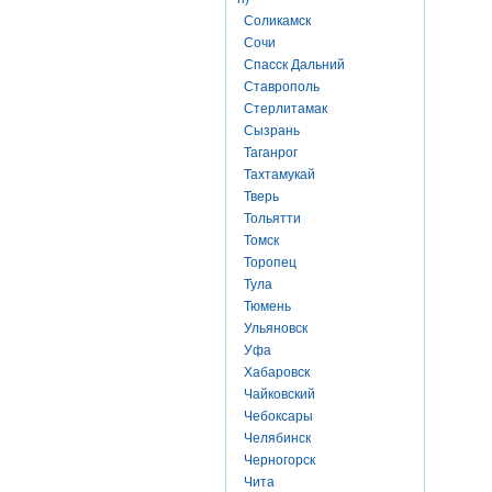
Соликамск
Сочи
Спасск Дальний
Ставрополь
Стерлитамак
Сызрань
Таганрог
Тахтамукай
Тверь
Тольятти
Томск
Торопец
Тула
Тюмень
Ульяновск
Уфа
Хабаровск
Чайковский
Чебоксары
Челябинск
Черногорск
Чита