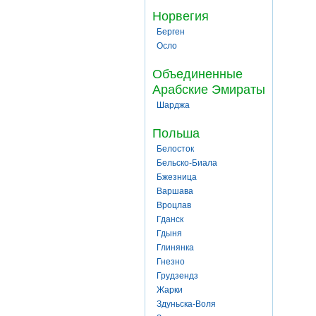
Норвегия
Берген
Осло
Объединенные
Арабские Эмираты
Шарджа
Польша
Белосток
Бельско-Биала
Бжезница
Варшава
Вроцлав
Гданск
Гдыня
Глинянка
Гнезно
Грудзендз
Жарки
Здуньска-Воля