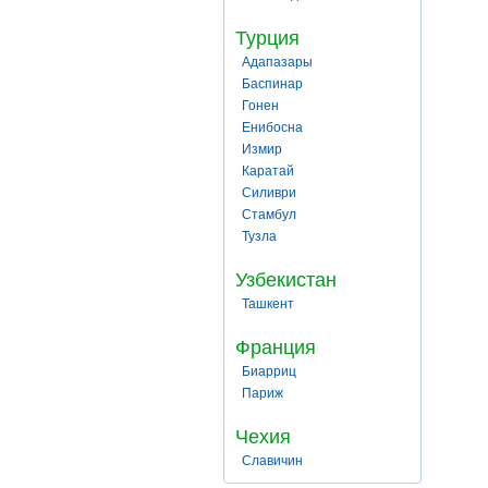
Турция
Адапазары
Баспинар
Гонен
Енибосна
Измир
Каратай
Силиври
Стамбул
Тузла
Узбекистан
Ташкент
Франция
Биарриц
Париж
Чехия
Славичин