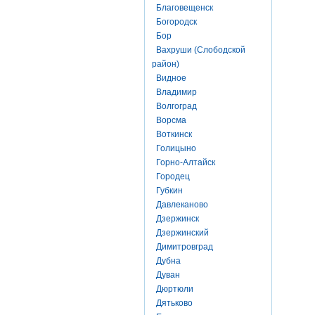
Благовещенск
Богородск
Бор
Вахруши (Слободской
район)
Видное
Владимир
Волгоград
Ворсма
Воткинск
Голицыно
Горно-Алтайск
Городец
Губкин
Давлеканово
Дзержинск
Дзержинский
Димитровград
Дубна
Дуван
Дюртюли
Дятьково