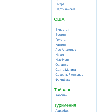
Нитра
Партизанське
США
Бивертон
Бостон
Голета
Кантон
Лос-Анджелес
Нивот
Нью Йорк
Орландо
Санта Моника
Северный Андовер
Феирфакс
Тайвань
Каосиан
Туркмения
Ашхабад