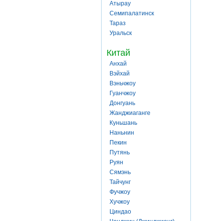
Атырау
Семипалатинск
Тараз
Уральск
Китай
Анхай
Вэйхай
Вэньчжоу
Гуанчжоу
Донгуань
Жанджиаганге
Куньшань
Наньнин
Пекин
Путянь
Руян
Сямэнь
Тайчунг
Фучжоу
Хучжоу
Циндао