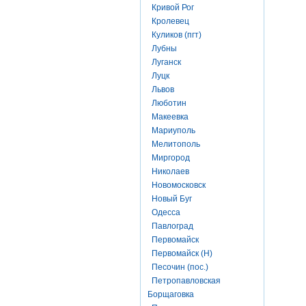
Кривой Рог
Кролевец
Куликов (пгт)
Лубны
Луганск
Луцк
Львов
Люботин
Макеевка
Мариуполь
Мелитополь
Миргород
Николаев
Новомосковск
Новый Буг
Одесса
Павлоград
Первомайск
Первомайск (Н)
Песочин (пос.)
Петропавловская
Борщаговка