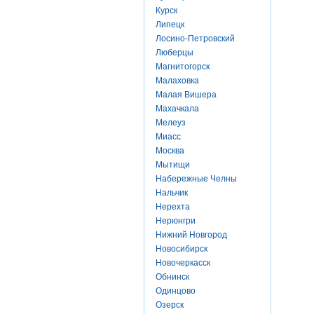
Курск
Липецк
Лосино-Петровский
Люберцы
Магнитогорск
Малаховка
Малая Вишера
Махачкала
Мелеуз
Миасс
Москва
Мытищи
Набережные Челны
Нальчик
Нерехта
Нерюнгри
Нижний Новгород
Новосибирск
Новочеркасск
Обнинск
Одинцово
Озерск