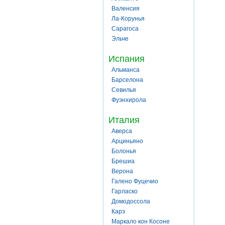
Валенсия
Ла-Корунья
Сарагоса
Эльче
Испания
Альманса
Барселона
Севилья
Фуэнхирола
Италия
Аверса
Арциньяно
Болонья
Брешиа
Верона
Галено Фуцечио
Гарласко
Домодоссола
Карэ
Маркало кон Косоне