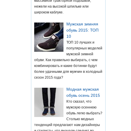
массивной тракторной подошвой,
нежели на высокой шпильке или
широком каблуке.
Мужская зимняя
обувь 2015: ТОП
10
ТОП 10 лучших и
популярных моделей
мужской зимней
обуви. Как правильно выбирать, с чем
комбинировать и какие ботинки будут
более удачными для мужчин в холодный
сезон 2015 года?
Модная мужская
обувь осень 2015
Кто сказал, что
мужскую осеннюю
обувь легко выбрать?
Столько модных
тенденций предлагают нам дизайнеры
и стилисты, что вначале следует во