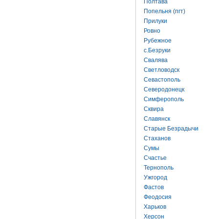
Полтава
Попельня (пгт)
Прилуки
Ровно
Рубежное
с.Безруки
Свалява
Светловодск
Севастополь
Северодонецк
Симферополь
Сквира
Славянск
Старые Безрадычи
Стаханов
Сумы
Счастье
Тернополь
Ужгород
Фастов
Феодосия
Харьков
Херсон