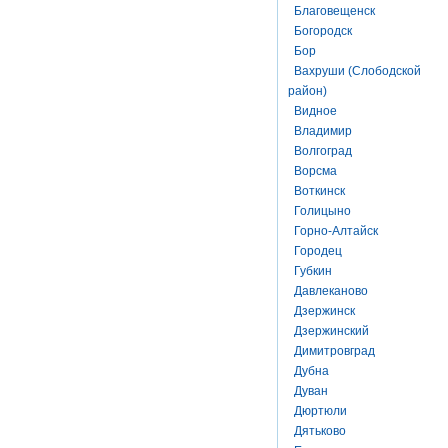
Благовещенск
Богородск
Бор
Вахруши (Слободской
район)
Видное
Владимир
Волгоград
Ворсма
Воткинск
Голицыно
Горно-Алтайск
Городец
Губкин
Давлеканово
Дзержинск
Дзержинский
Димитровград
Дубна
Дуван
Дюртюли
Дятьково