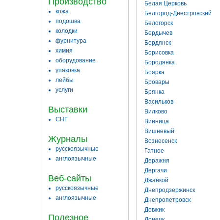
Производство
Белая Церковь
кожа
Белгород-Днестровский
подошва
Белогорск
колодки
Бердычев
фурнитура
Бердянск
химия
Борисовка
оборудование
Бородянка
упаковка
Боярка
лейбы
Бровары
услуги
Брянка
Васильков
Выставки
Вилково
СНГ
Винница
Вишневый
Журналы
Вознесенск
русскоязычные
Гатное
англоязычные
Деражня
Дергачи
Веб-сайты
Джанкой
русскоязычные
Днепродзержинск
англоязычные
Днепропетровск
Довжик
Полезное
Донецк