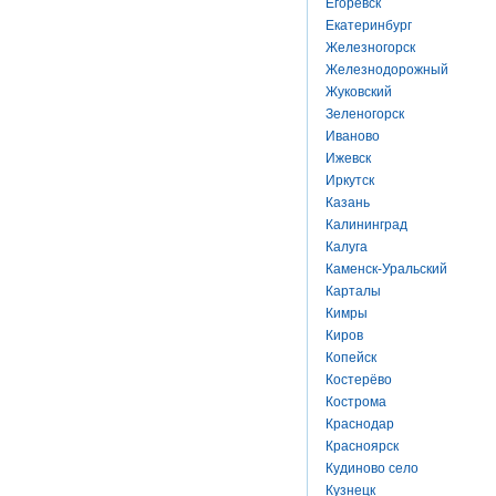
Егоревск
Екатеринбург
Железногорск
Железнодорожный
Жуковский
Зеленогорск
Иваново
Ижевск
Иркутск
Казань
Калининград
Калуга
Каменск-Уральский
Карталы
Кимры
Киров
Копейск
Костерёво
Кострома
Краснодар
Красноярск
Кудиново село
Кузнецк