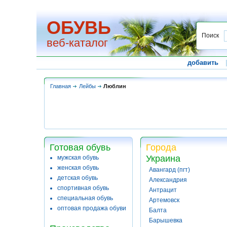
ОБУВЬ
Поиск
веб-каталог
добавить
Главная
Лейбы
Люблин
Готовая обувь
Города
Украина
мужская обувь
женская обувь
Авангард (пгт)
детская обувь
Александрия
спортивная обувь
Антрацит
специальная обувь
Артемовск
оптовая продажа обуви
Балта
Барышевка