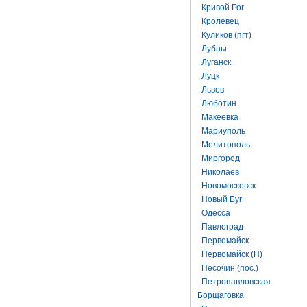
Кривой Рог
Кролевец
Куликов (пгт)
Лубны
Луганск
Луцк
Львов
Люботин
Макеевка
Мариуполь
Мелитополь
Миргород
Николаев
Новомосковск
Новый Буг
Одесса
Павлоград
Первомайск
Первомайск (Н)
Песочин (пос.)
Петропавловская
Борщаговка