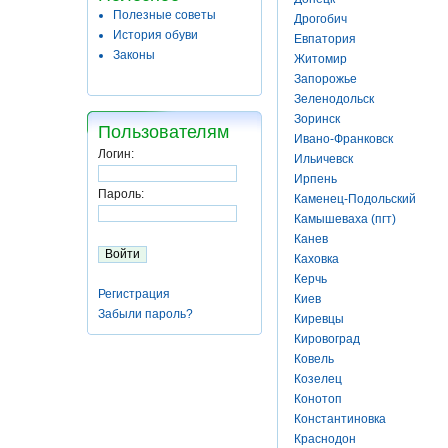
Полезные советы
Дрогобич
История обуви
Евпатория
Законы
Житомир
Запорожье
Зеленодольск
Зоринск
Пользователям
Ивано-Франковск
Логин:
Ильичевск
Ирпень
Пароль:
Каменец-Подольский
Камышеваха (пгт)
Канев
Каховка
Керчь
Регистрация
Киев
Забыли пароль?
Киревцы
Кировоград
Ковель
Козелец
Конотоп
Константиновка
Краснодон