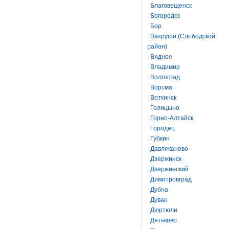
Благовещенск
Богородск
Бор
Вахруши (Слободской
район)
Видное
Владимир
Волгоград
Ворсма
Воткинск
Голицыно
Горно-Алтайск
Городец
Губкин
Давлеканово
Дзержинск
Дзержинский
Димитровград
Дубна
Дуван
Дюртюли
Дятьково