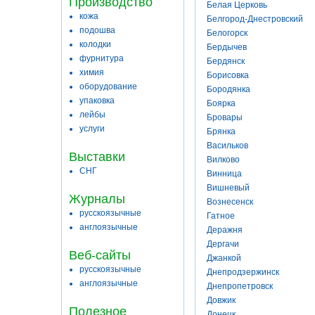
Производство
Белая Церковь
кожа
Белгород-Днестровский
подошва
Белогорск
колодки
Бердычев
фурнитура
Бердянск
химия
Борисовка
оборудование
Бородянка
упаковка
Боярка
лейбы
Бровары
услуги
Брянка
Васильков
Выставки
Вилково
СНГ
Винница
Вишневый
Журналы
Вознесенск
русскоязычные
Гатное
англоязычные
Деражня
Дергачи
Веб-сайты
Джанкой
русскоязычные
Днепродзержинск
англоязычные
Днепропетровск
Довжик
Полезное
Донецк