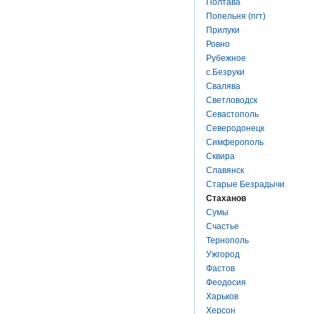
Полтава
Попельня (пгт)
Прилуки
Ровно
Рубежное
с.Безруки
Свалява
Светловодск
Севастополь
Северодонецк
Симферополь
Сквира
Славянск
Старые Безрадычи
Стаханов
Сумы
Счастье
Тернополь
Ужгород
Фастов
Феодосия
Харьков
Херсон