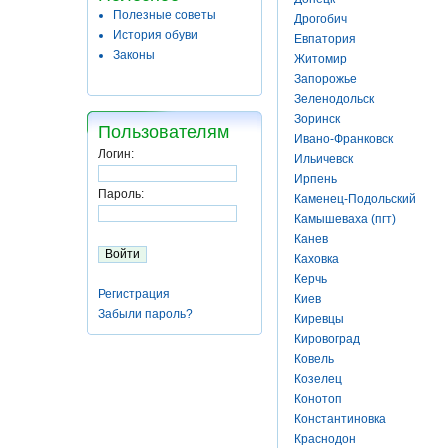
Полезные советы
Дрогобич
История обуви
Евпатория
Законы
Житомир
Запорожье
Зеленодольск
Зоринск
Пользователям
Ивано-Франковск
Логин:
Ильичевск
Ирпень
Пароль:
Каменец-Подольский
Камышеваха (пгт)
Канев
Каховка
Керчь
Регистрация
Киев
Забыли пароль?
Киревцы
Кировоград
Ковель
Козелец
Конотоп
Константиновка
Краснодон