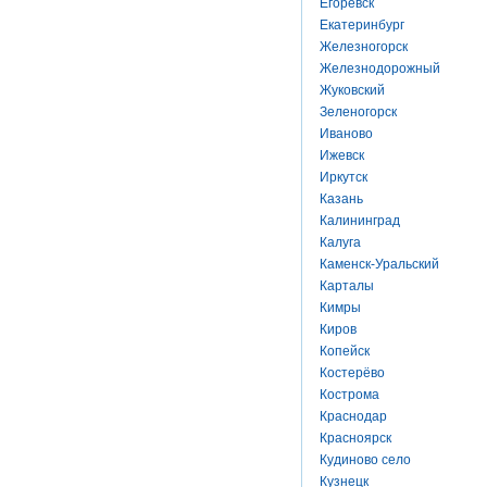
Егоревск
Екатеринбург
Железногорск
Железнодорожный
Жуковский
Зеленогорск
Иваново
Ижевск
Иркутск
Казань
Калининград
Калуга
Каменск-Уральский
Карталы
Кимры
Киров
Копейск
Костерёво
Кострома
Краснодар
Красноярск
Кудиново село
Кузнецк