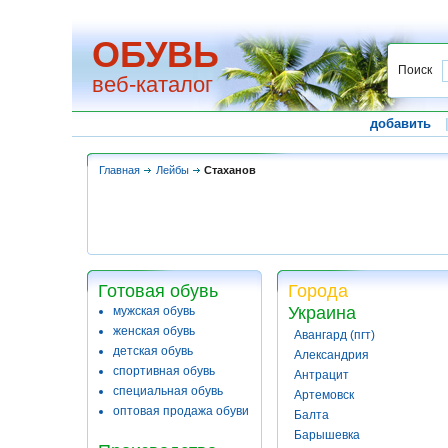
ОБУВЬ
Поиск
веб-каталог
добавить
Главная
Лейбы
Стаханов
Готовая обувь
Города
Украина
мужская обувь
женская обувь
Авангард (пгт)
детская обувь
Александрия
спортивная обувь
Антрацит
специальная обувь
Артемовск
оптовая продажа обуви
Балта
Барышевка