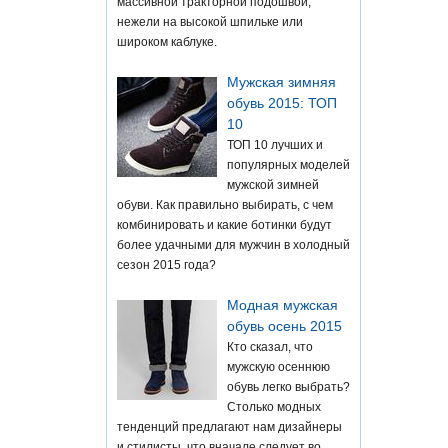
массивной тракторной подошвой,
нежели на высокой шпильке или
широком каблуке.
Мужская зимняя
обувь 2015: ТОП
10
ТОП 10 лучших и
популярных моделей
мужской зимней
обуви. Как правильно выбирать, с чем
комбинировать и какие ботинки будут
более удачными для мужчин в холодный
сезон 2015 года?
Модная мужская
обувь осень 2015
Кто сказал, что
мужскую осеннюю
обувь легко выбрать?
Столько модных
тенденций предлагают нам дизайнеры
и стилисты, что вначале следует во