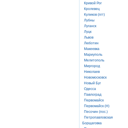
Кривой Рог
Кролевец
Куликов (пгт)
Лубны
Луганск
Луцк
Львов
Люботин
Макеевка
Мариуполь
Мелитополь
Миргород
Николаев
Новомосковск
Новый Буг
Одесса
Павлоград
Первомайск
Первомайск (Н)
Песочин (пос.)
Петропавловская
Борщаговка