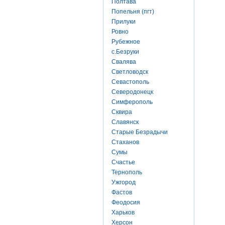
Полтава
Попельня (пгт)
Прилуки
Ровно
Рубежное
с.Безруки
Свалява
Светловодск
Севастополь
Северодонецк
Симферополь
Сквира
Славянск
Старые Безрадычи
Стаханов
Сумы
Счастье
Тернополь
Ужгород
Фастов
Феодосия
Харьков
Херсон