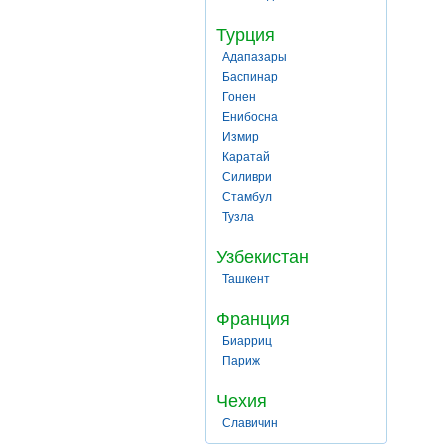
Турция
Адапазары
Баспинар
Гонен
Енибосна
Измир
Каратай
Силиври
Стамбул
Тузла
Узбекистан
Ташкент
Франция
Биарриц
Париж
Чехия
Славичин