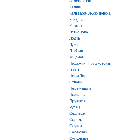
Зелена гора
Калиш
Кальваря-Зебжидовска
Квидзын
Краков
Легионово
Лодзь
Луков
Люблин
Мщонув
Надажин (Прушковский
повят)
Новы-Тарг
Отвоцк
Перемышль
Познань
Прушкув
Русец
Седльце
Серадз
Слупск
Сулеювек
Сулковице