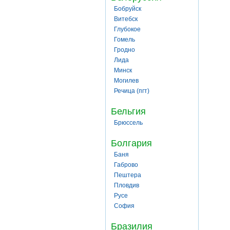
Бобруйск
Витебск
Глубокое
Гомель
Гродно
Лида
Минск
Могилев
Речица (пгт)
Бельгия
Брюссель
Болгария
Баня
Габрово
Пештера
Пловдив
Русе
София
Бразилия