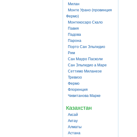
Милан
Монте Урано (провинция
Фермо)
Монтекосаро Скало
Павия
Падова
Парона
Порто Сан Эльпидио
Рим
Сан Мауро Пасколи
Сан Эльпидио а Маре
Сеттимо Миланезе
Тревизо
Фермо
Флоренция
Чивитанова Марке
Казахстан
Аксай
Актау
Алматы
Астана