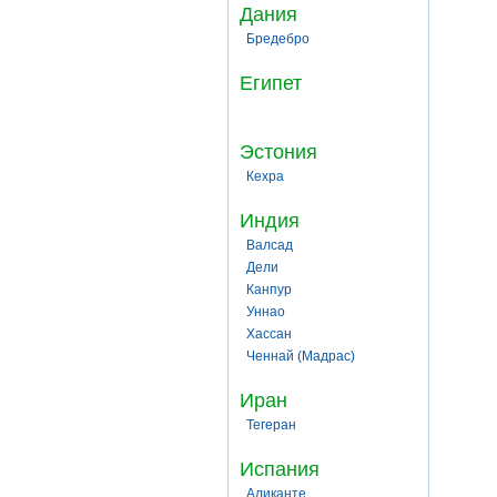
Дания
Бредебро
Египет
Эстония
Кехра
Индия
Валсад
Дели
Канпур
Уннао
Хассан
Ченнай (Мадрас)
Иран
Тегеран
Испания
Аликанте