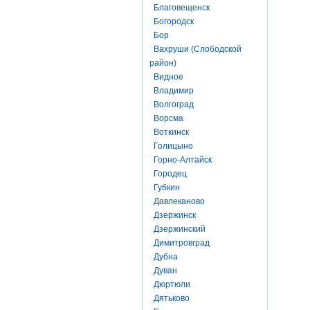
Благовещенск
Богородск
Бор
Вахруши (Слободской
район)
Видное
Владимир
Волгоград
Ворсма
Воткинск
Голицыно
Горно-Алтайск
Городец
Губкин
Давлеканово
Дзержинск
Дзержинский
Димитровград
Дубна
Дуван
Дюртюли
Дятьково