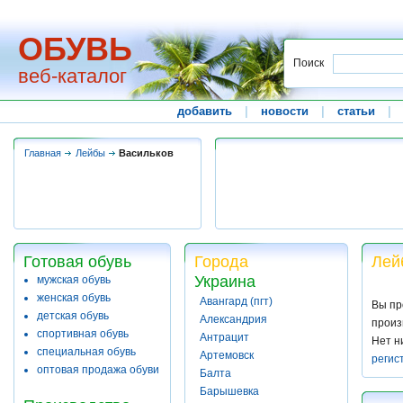
ОБУВЬ
Поиск
веб-каталог
добавить
|
новости
|
статьи
|
Главная
Лейбы
Васильков
Готовая обувь
Города
Лей
Украина
мужская обувь
женская обувь
Авангард (пгт)
Вы пр
детская обувь
Александрия
произ
спортивная обувь
Антрацит
Нет н
специальная обувь
Артемовск
регис
оптовая продажа обуви
Балта
Барышевка