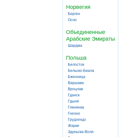
Норвегия
Берген
Осло
Объединенные
Арабские Эмираты
Шарджа
Польша
Белосток
Бельско-Биала
Бжезница
Варшава
Вроцлав
Гданск
Гдыня
Глинянка
Гнезно
Грудзендз
Жарки
Здуньска-Воля