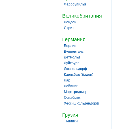
Фарроупилья
Великобритания
Лондон
Стрит
Германия
Берлин
Вупперталь
Детмольд
Дуйсбург
Дюссельдорф
Карлсбад (Баден)
Лар
Лейпциг
Марктредвиц
Оснабрюк
Хессиш-Ольдендорф
Грузия
Тбилиси