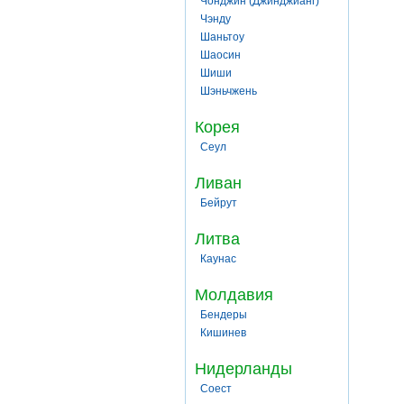
Чонджин (Джинджианг)
Чэнду
Шаньтоу
Шаосин
Шиши
Шэньчжень
Корея
Сеул
Ливан
Бейрут
Литва
Каунас
Молдавия
Бендеры
Кишинев
Нидерланды
Соест