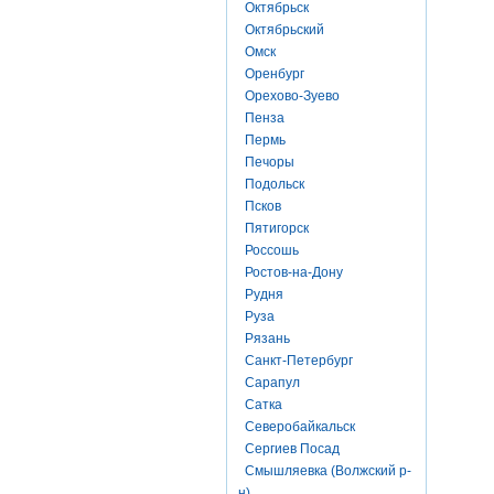
Октябрьск
Октябрьский
Омск
Оренбург
Орехово-Зуево
Пенза
Пермь
Печоры
Подольск
Псков
Пятигорск
Россошь
Ростов-на-Дону
Рудня
Руза
Рязань
Санкт-Петербург
Сарапул
Сатка
Северобайкальск
Сергиев Посад
Смышляевка (Волжский р-
н)