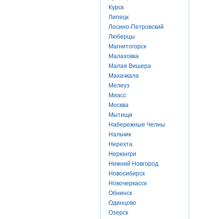
Курск
Липецк
Лосино-Петровский
Люберцы
Магнитогорск
Малаховка
Малая Вишера
Махачкала
Мелеуз
Миасс
Москва
Мытищи
Набережные Челны
Нальчик
Нерехта
Нерюнгри
Нижний Новгород
Новосибирск
Новочеркасск
Обнинск
Одинцово
Озерск