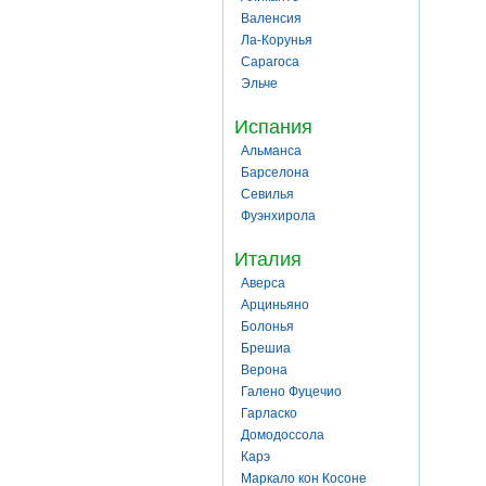
Валенсия
Ла-Корунья
Сарагоса
Эльче
Испания
Альманса
Барселона
Севилья
Фуэнхирола
Италия
Аверса
Арциньяно
Болонья
Брешиа
Верона
Галено Фуцечио
Гарласко
Домодоссола
Карэ
Маркало кон Косоне