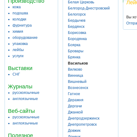
Производство
Лей
Белая Церковь
кожа
Белгород-Днестровский
подошва
Белогорск
Вы хо
колодки
Бердычев
Отпра
фурнитура
Бердянск
химия
Борисовка
оборудование
Бородянка
упаковка
Боярка
лейбы
Бровары
услуги
Брянка
Васильков
Выставки
Вилково
СНГ
Винница
Вишневый
Журналы
Вознесенск
русскоязычные
Гатное
англоязычные
Деражня
Дергачи
Веб-сайты
Джанкой
русскоязычные
Днепродзержинск
англоязычные
Днепропетровск
Довжик
Полезное
Донецк