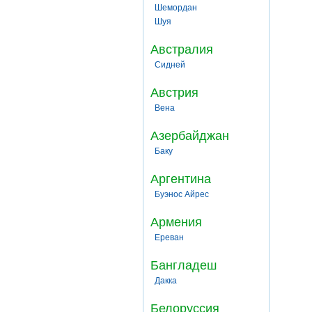
Шемордан
Шуя
Австралия
Сидней
Австрия
Вена
Азербайджан
Баку
Аргентина
Буэнос Айрес
Армения
Ереван
Бангладеш
Дакка
Белоруссия