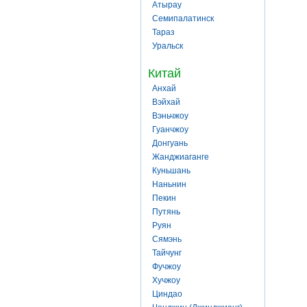
Атырау
Семипалатинск
Тараз
Уральск
Китай
Анхай
Вэйхай
Вэньчжоу
Гуанчжоу
Донгуань
Жанджиаганге
Куньшань
Наньнин
Пекин
Путянь
Руян
Сямэнь
Тайчунг
Фучжоу
Хучжоу
Циндао