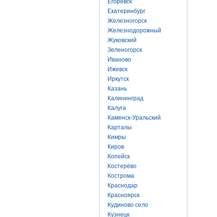
Егоревск
Екатеринбург
Железногорск
Железнодорожный
Жуковский
Зеленогорск
Иваново
Ижевск
Иркутск
Казань
Калининград
Калуга
Каменск-Уральский
Карталы
Кимры
Киров
Копейск
Костерёво
Кострома
Краснодар
Красноярск
Кудиново село
Кузнецк