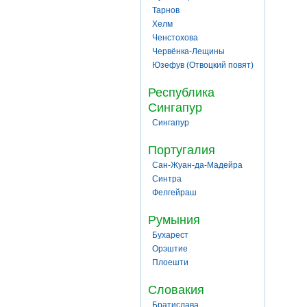
Тарнов
Хелм
Ченстохова
Червёнка-Лещины
Юзефув (Отвоцкий повят)
Республика
Сингапур
Сингапур
Португалия
Сан-Жуан-да-Мадейра
Синтра
Фелгейраш
Румыния
Бухарест
Орэштие
Плоешти
Словакия
Братислава