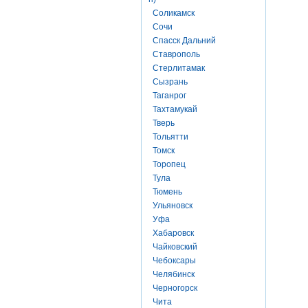
Соликамск
Сочи
Спасск Дальний
Ставрополь
Стерлитамак
Сызрань
Таганрог
Тахтамукай
Тверь
Тольятти
Томск
Торопец
Тула
Тюмень
Ульяновск
Уфа
Хабаровск
Чайковский
Чебоксары
Челябинск
Черногорск
Чита