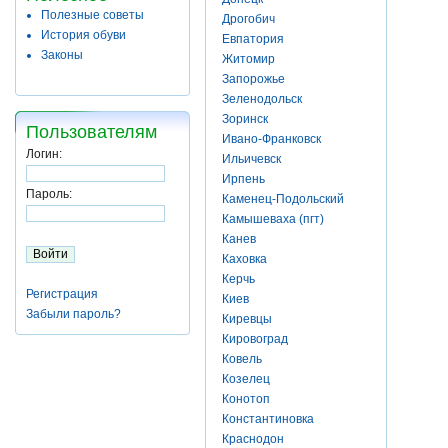
Полезные советы
Дрогобич
История обуви
Евпатория
Законы
Житомир
Запорожье
Зеленодольск
Зоринск
Пользователям
Ивано-Франковск
Логин:
Ильичевск
Ирпень
Пароль:
Каменец-Подольский
Камышеваха (пгт)
Канев
Каховка
Керчь
Регистрация
Киев
Забыли пароль?
Киревцы
Кировоград
Ковель
Козелец
Конотоп
Константиновка
Краснодон