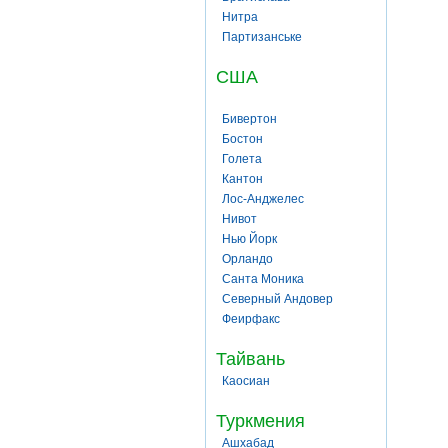
Нитра
Партизанське
США
Бивертон
Бостон
Голета
Кантон
Лос-Анджелес
Нивот
Нью Йорк
Орландо
Санта Моника
Северный Андовер
Феирфакс
Тайвань
Каосиан
Туркмения
Ашхабад