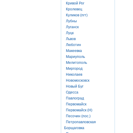
Кривой Рог
Кролевец
Куликов (пгт)
Лубны
Луганск
Луцк
Львов
Люботин
Макеевка
Мариуполь
Мелитополь
Миргород
Николаев
Новомосковск
Новый Буг
Одесса
Павлоград
Первомайск
Первомайск (Н)
Песочин (пос.)
Петропавловская
Борщаговка