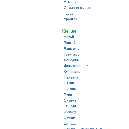
Атырау
Семипалатинск
Тараз
Уральск
Китай
Анхай
Вэйхай
Вэньчжоу
Гуанчжоу
Донгуань
Жанджиаганге
Куньшань
Наньнин
Пекин
Путянь
Руян
Сямэнь
Тайчунг
Фучжоу
Хучжоу
Циндао