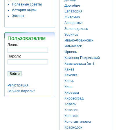
Полезные советы
Дрогобич
История обуви
Евпатория
Законы
Житомир
Запорожье
Зеленодольск
Зоринск
Пользователям
Ивано-Франковск
Логин:
Ильичевск
Ирпень
Пароль:
Каменец-Подольский
Камышеваха (пгт)
Канев
Каховка
Керчь
Регистрация
Киев
Забыли пароль?
Киревцы
Кировоград
Ковель
Козелец
Конотоп
Константиновка
Краснодон