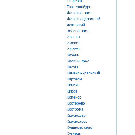
Егоревск
Екатеринбург
Железногорск
Железнодорожный
Жуковский
Зеленогорск
Иваново
Ижевск
Иркутск
Казань
Калининград
Калуга
Каменск-Уральский
Карталы
Кимры
Киров
Копейск
Костерёво
Кострома
Краснодар
Красноярск
Кудиново село
Кузнецк