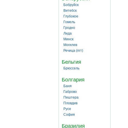
Бобруйск
Витебск
Глубокое
Гомель
Гродно
Лида
Минск
Могилев
Речица (пгт)
Бельгия
Брюссель
Болгария
Баня
Габрово
Пештера
Пловдив
Русе
София
Бразилия