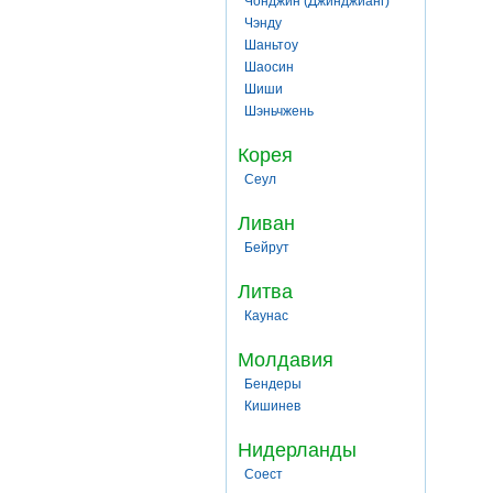
Чонджин (Джинджианг)
Чэнду
Шаньтоу
Шаосин
Шиши
Шэньчжень
Корея
Сеул
Ливан
Бейрут
Литва
Каунас
Молдавия
Бендеры
Кишинев
Нидерланды
Соест