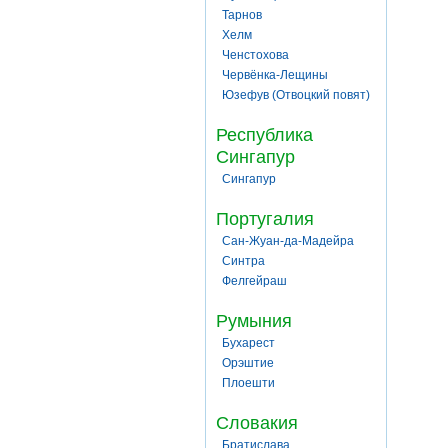
Тарнов
Хелм
Ченстохова
Червёнка-Лещины
Юзефув (Отвоцкий повят)
Республика
Сингапур
Сингапур
Португалия
Сан-Жуан-да-Мадейра
Синтра
Фелгейраш
Румыния
Бухарест
Орэштие
Плоешти
Словакия
Братислава