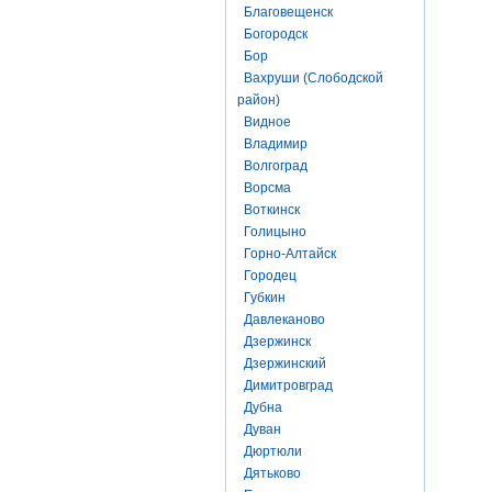
Благовещенск
Богородск
Бор
Вахруши (Слободской
район)
Видное
Владимир
Волгоград
Ворсма
Воткинск
Голицыно
Горно-Алтайск
Городец
Губкин
Давлеканово
Дзержинск
Дзержинский
Димитровград
Дубна
Дуван
Дюртюли
Дятьково