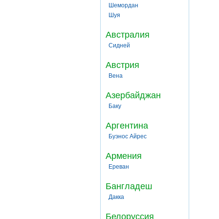
Шемордан
Шуя
Австралия
Сидней
Австрия
Вена
Азербайджан
Баку
Аргентина
Буэнос Айрес
Армения
Ереван
Бангладеш
Дакка
Белоруссия