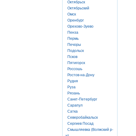
Октябрьск
Октябрьский
Омск
Оренбург
Орехово-Зуево
Пенза
Пермь
Печоры
Подольск
Псков
Пятигорск
Россошь
Ростов-на-Дону
Рудня
Руза
Рязань
Санкт-Петербург
Сарапул
Сатка
Северобайкальск
Сергиев Посад
Смышляевка (Волжский р-
н)