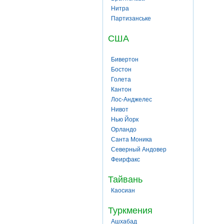
Нитра
Партизанське
США
Бивертон
Бостон
Голета
Кантон
Лос-Анджелес
Нивот
Нью Йорк
Орландо
Санта Моника
Северный Андовер
Феирфакс
Тайвань
Каосиан
Туркмения
Ашхабад