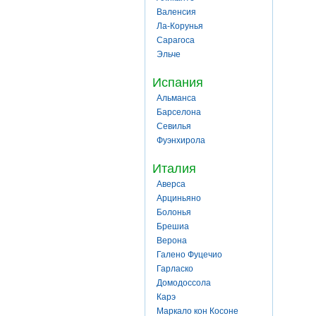
Валенсия
Ла-Корунья
Сарагоса
Эльче
Испания
Альманса
Барселона
Севилья
Фуэнхирола
Италия
Аверса
Арциньяно
Болонья
Брешиа
Верона
Галено Фуцечио
Гарласко
Домодоссола
Карэ
Маркало кон Косоне