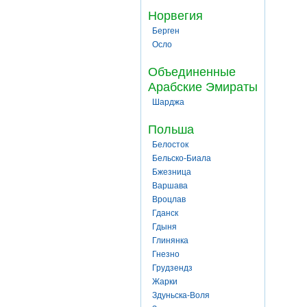
Норвегия
Берген
Осло
Объединенные
Арабские Эмираты
Шарджа
Польша
Белосток
Бельско-Биала
Бжезница
Варшава
Вроцлав
Гданск
Гдыня
Глинянка
Гнезно
Грудзендз
Жарки
Здуньска-Воля