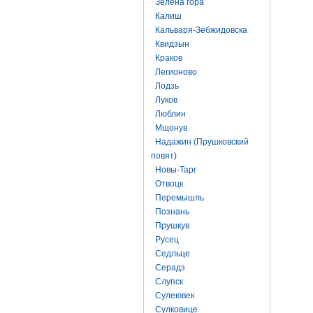
Зелена гора
Калиш
Кальваря-Зебжидовска
Квидзын
Краков
Легионово
Лодзь
Луков
Люблин
Мщонув
Надажин (Прушковский
повят)
Новы-Тарг
Отвоцк
Перемышль
Познань
Прушкув
Русец
Седльце
Серадз
Слупск
Сулеювек
Сулковице