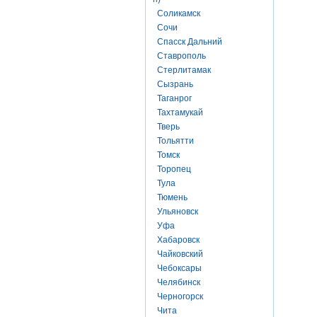
Соликамск
Сочи
Спасск Дальний
Ставрополь
Стерлитамак
Сызрань
Таганрог
Тахтамукай
Тверь
Тольятти
Томск
Торопец
Тула
Тюмень
Ульяновск
Уфа
Хабаровск
Чайковский
Чебоксары
Челябинск
Черногорск
Чита