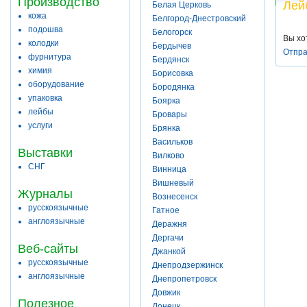
Производство
Лей
Белая Церковь
кожа
Белгород-Днестровский
подошва
Белогорск
Вы хо
колодки
Бердычев
Отпра
фурнитура
Бердянск
химия
Борисовка
оборудование
Бородянка
упаковка
Боярка
лейбы
Бровары
услуги
Брянка
Васильков
Выставки
Вилково
СНГ
Винница
Вишневый
Журналы
Вознесенск
русскоязычные
Гатное
англоязычные
Деражня
Дергачи
Веб-сайты
Джанкой
русскоязычные
Днепродзержинск
англоязычные
Днепропетровск
Довжик
Полезное
Донецк