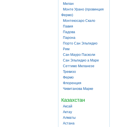
Милан
Монте Урано (провинция
Фермо)
Монтекосаро Скало
Павия
Падова
Парона
Порто Сан Эльпидио
Рим
Сан Мауро Пасколи
Сан Эльпидио а Маре
Сеттимо Миланезе
Тревизо
Фермо
Флоренция
Чивитанова Марке
Казахстан
Аксай
Актау
Алматы
Астана