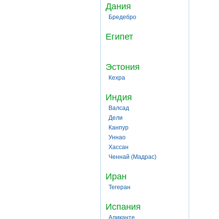
Дания
Бредебро
Египет
Эстония
Кехра
Индия
Валсад
Дели
Канпур
Уннао
Хассан
Ченнай (Мадрас)
Иран
Тегеран
Испания
Аликанте