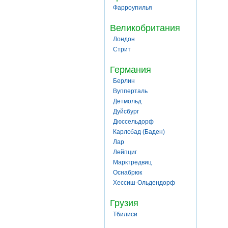
Фарроупилья
Великобритания
Лондон
Стрит
Германия
Берлин
Вупперталь
Детмольд
Дуйсбург
Дюссельдорф
Карлсбад (Баден)
Лар
Лейпциг
Марктредвиц
Оснабрюк
Хессиш-Ольдендорф
Грузия
Тбилиси