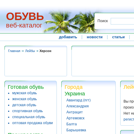
ОБУВЬ
Поиск
веб-каталог
добавить
|
новости
|
статьи
|
Главная
Лейбы
Херсон
Готовая обувь
Города
Лей
Украина
мужская обувь
женская обувь
Авангард (пгт)
Вы пр
детская обувь
Александрия
произ
спортивная обувь
Антрацит
Нет н
специальная обувь
Артемовск
регис
оптовая продажа обуви
Балта
Барышевка