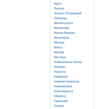
Курск
Липецк
Лосино-Петровский
Люберцы
Магнитогорск
Малаховка
Малая Вишера
Махачкала
Мелеуз
Миасс
Москва
Мытищи
Набережные Челны
Нальчик
Нерехта
Нерюнгри
Нижний Новгород
Новосибирск
Новочеркасск
Обнинск
Одинцово
Озерск