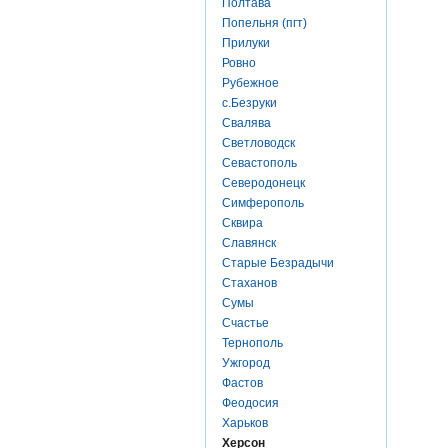
Полтава
Попельня (пгт)
Прилуки
Ровно
Рубежное
с.Безруки
Свалява
Светловодск
Севастополь
Северодонецк
Симферополь
Сквира
Славянск
Старые Безрадычи
Стаханов
Сумы
Счастье
Тернополь
Ужгород
Фастов
Феодосия
Харьков
Херсон