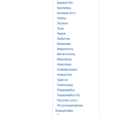
Кривой Рог
Кролевец
Куликов (пгт)
Лубны
Луганск
Луцк
Львов
Люботин
Макеевка
Мариуполь
Мелитополь
Миргород
Николаев
Новомосковск
Новый Буг
Одесса
Павлоград
Первомайск
Первомайск (Н)
Песочин (пос.)
Петропавловская
Борщаговка