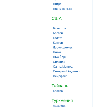
Нитра
Партизанське
США
Бивертон
Бостон
Голета
Кантон
Лос-Анджелес
Нивот
Нью Йорк
Орландо
Санта Моника
Северный Андовер
Феирфакс
Тайвань
Каосиан
Туркмения
Ашхабад