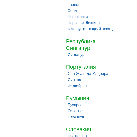
Тарнов
Хелм
Ченстохова
Червёнка-Лещины
Юзефув (Отвоцкий повят)
Республика
Сингапур
Сингапур
Португалия
Сан-Жуан-да-Мадейра
Синтра
Фелгейраш
Румыния
Бухарест
Орэштие
Плоешти
Словакия
Братислава