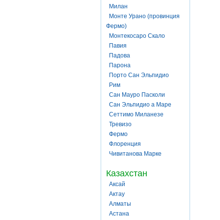
Милан
Монте Урано (провинция
Фермо)
Монтекосаро Скало
Павия
Падова
Парона
Порто Сан Эльпидио
Рим
Сан Мауро Пасколи
Сан Эльпидио а Маре
Сеттимо Миланезе
Тревизо
Фермо
Флоренция
Чивитанова Марке
Казахстан
Аксай
Актау
Алматы
Астана