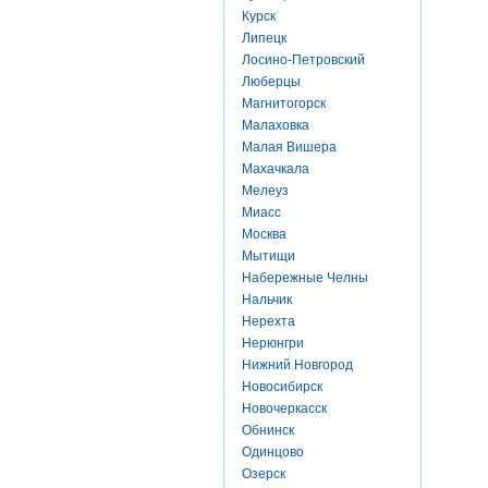
Курск
Липецк
Лосино-Петровский
Люберцы
Магнитогорск
Малаховка
Малая Вишера
Махачкала
Мелеуз
Миасс
Москва
Мытищи
Набережные Челны
Нальчик
Нерехта
Нерюнгри
Нижний Новгород
Новосибирск
Новочеркасск
Обнинск
Одинцово
Озерск