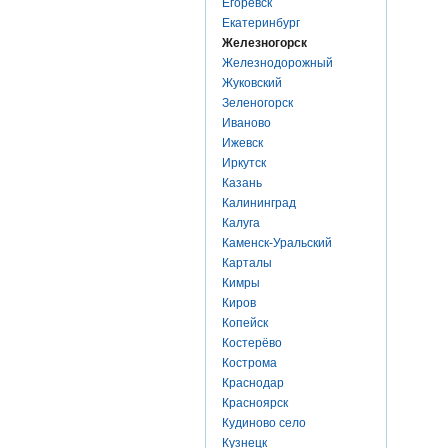
Егоревск
Екатеринбург
Железногорск
Железнодорожный
Жуковский
Зеленогорск
Иваново
Ижевск
Иркутск
Казань
Калининград
Калуга
Каменск-Уральский
Карталы
Кимры
Киров
Копейск
Костерёво
Кострома
Краснодар
Красноярск
Кудиново село
Кузнецк