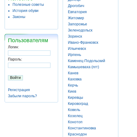
Полезные советы
Дрогобич
История обуви
Евпатория
Законы
Житомир
Запорожье
Зеленодольск
Зоринск
Пользователям
Ивано-Франковск
Логин:
Ильичевск
Ирпень
Пароль:
Каменец-Подольский
Камышеваха (пгт)
Канев
Каховка
Керчь
Регистрация
Киев
Забыли пароль?
Киревцы
Кировоград
Ковель
Козелец
Конотоп
Константиновка
Краснодон