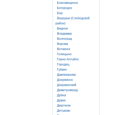
Благовещенск
Богородск
Бор
Вахруши (Слободской
район)
Видное
Владимир
Волгоград
Ворсма
Воткинск
Голицыно
Горно-Алтайск
Городец
Губкин
Давлеканово
Дзержинск
Дзержинский
Димитровград
Дубна
Дуван
Дюртюли
Дятьково