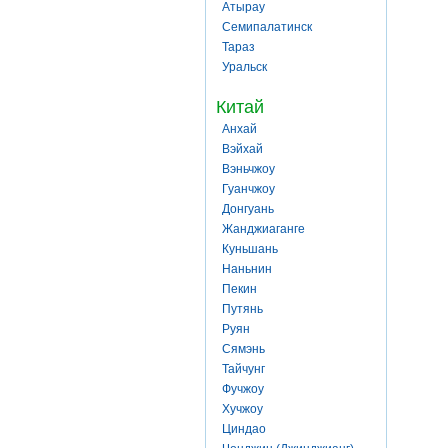
Атырау
Семипалатинск
Тараз
Уральск
Китай
Анхай
Вэйхай
Вэньчжоу
Гуанчжоу
Донгуань
Жанджиаганге
Куньшань
Наньнин
Пекин
Путянь
Руян
Сямэнь
Тайчунг
Фучжоу
Хучжоу
Циндао