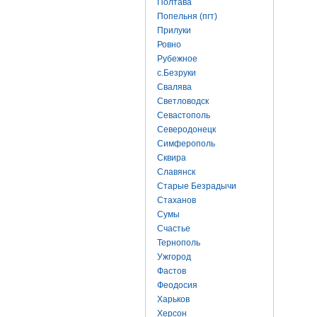
Полтава
Попельня (пгт)
Прилуки
Ровно
Рубежное
с.Безруки
Свалява
Светловодск
Севастополь
Северодонецк
Симферополь
Сквира
Славянск
Старые Безрадычи
Стаханов
Сумы
Счастье
Тернополь
Ужгород
Фастов
Феодосия
Харьков
Херсон