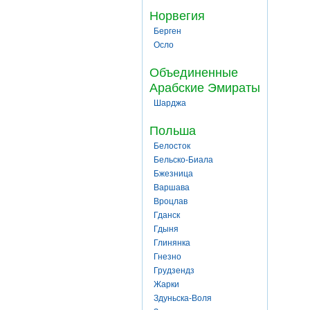
Норвегия
Берген
Осло
Объединенные
Арабские Эмираты
Шарджа
Польша
Белосток
Бельско-Биала
Бжезница
Варшава
Вроцлав
Гданск
Гдыня
Глинянка
Гнезно
Грудзендз
Жарки
Здуньска-Воля