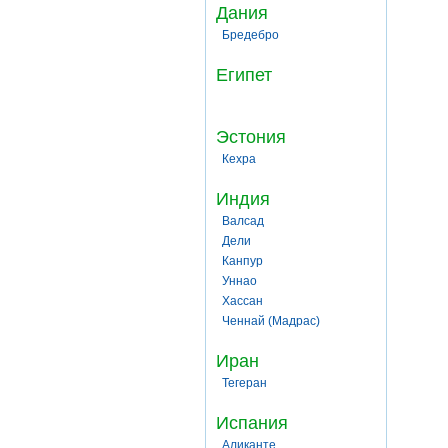
Дания
Бредебро
Египет
Эстония
Кехра
Индия
Валсад
Дели
Канпур
Уннао
Хассан
Ченнай (Мадрас)
Иран
Тегеран
Испания
Аликанте