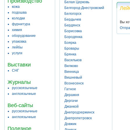
Производство
Белая Церковь
кожа
Лей
Белгород-Днестровский
подошва
Белогорск
колодки
Бердычев
Вы хо
фурнитура
Бердянск
Отпра
химия
Борисовка
оборудование
Бородянка
упаковка
Боярка
лейбы
Бровары
услуги
Брянка
Васильков
Выставки
Вилково
СНГ
Винница
Вишневый
Журналы
Вознесенск
русскоязычные
Гатное
англоязычные
Деражня
Дергачи
Веб-сайты
Джанкой
русскоязычные
Днепродзержинск
англоязычные
Днепропетровск
Довжик
Полезное
Донецк