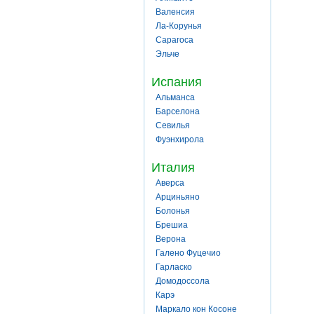
Валенсия
Ла-Корунья
Сарагоса
Эльче
Испания
Альманса
Барселона
Севилья
Фуэнхирола
Италия
Аверса
Арциньяно
Болонья
Брешиа
Верона
Галено Фуцечио
Гарласко
Домодоссола
Карэ
Маркало кон Косоне