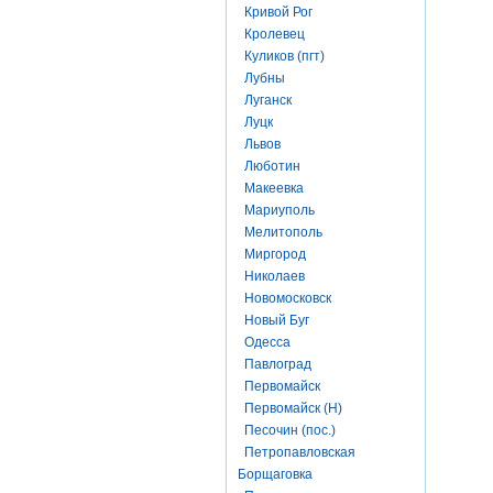
Кривой Рог
Кролевец
Куликов (пгт)
Лубны
Луганск
Луцк
Львов
Люботин
Макеевка
Мариуполь
Мелитополь
Миргород
Николаев
Новомосковск
Новый Буг
Одесса
Павлоград
Первомайск
Первомайск (Н)
Песочин (пос.)
Петропавловская
Борщаговка