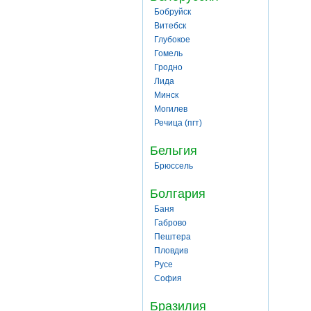
Бобруйск
Витебск
Глубокое
Гомель
Гродно
Лида
Минск
Могилев
Речица (пгт)
Бельгия
Брюссель
Болгария
Баня
Габрово
Пештера
Пловдив
Русе
София
Бразилия