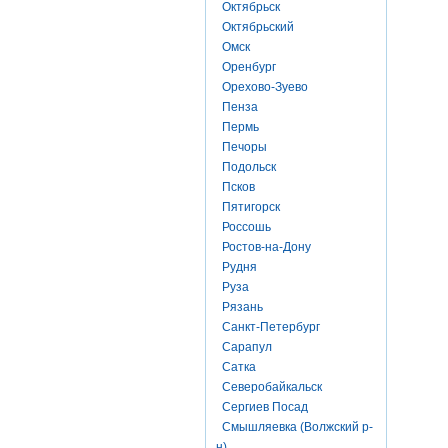
Октябрьск
Октябрьский
Омск
Оренбург
Орехово-Зуево
Пенза
Пермь
Печоры
Подольск
Псков
Пятигорск
Россошь
Ростов-на-Дону
Рудня
Руза
Рязань
Санкт-Петербург
Сарапул
Сатка
Северобайкальск
Сергиев Посад
Смышляевка (Волжский р-
н)