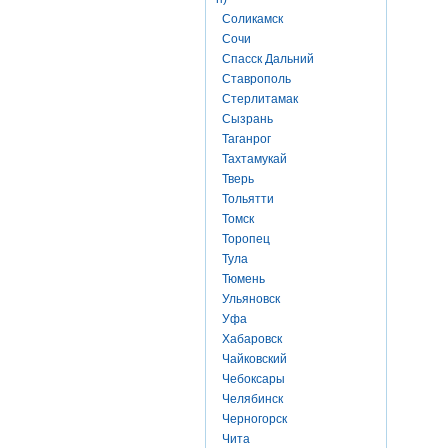
Соликамск
Сочи
Спасск Дальний
Ставрополь
Стерлитамак
Сызрань
Таганрог
Тахтамукай
Тверь
Тольятти
Томск
Торопец
Тула
Тюмень
Ульяновск
Уфа
Хабаровск
Чайковский
Чебоксары
Челябинск
Черногорск
Чита