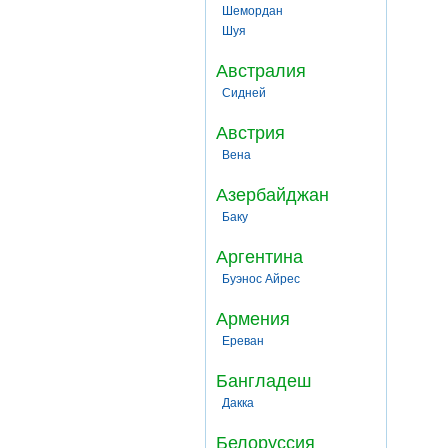
Шемордан
Шуя
Австралия
Сидней
Австрия
Вена
Азербайджан
Баку
Аргентина
Буэнос Айрес
Армения
Ереван
Бангладеш
Дакка
Белоруссия