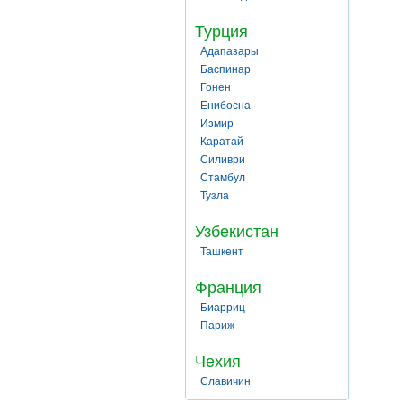
Турция
Адапазары
Баспинар
Гонен
Енибосна
Измир
Каратай
Силиври
Стамбул
Тузла
Узбекистан
Ташкент
Франция
Биарриц
Париж
Чехия
Славичин