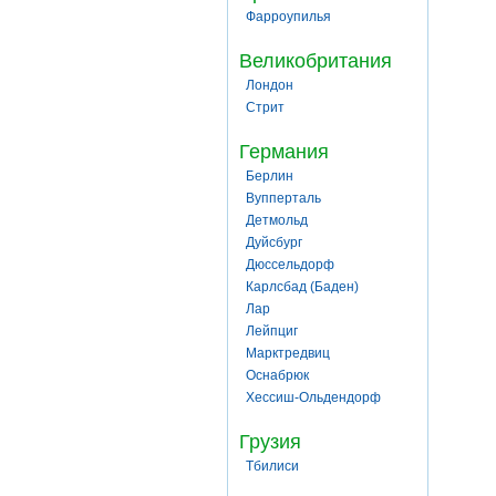
Фарроупилья
Великобритания
Лондон
Стрит
Германия
Берлин
Вупперталь
Детмольд
Дуйсбург
Дюссельдорф
Карлсбад (Баден)
Лар
Лейпциг
Марктредвиц
Оснабрюк
Хессиш-Ольдендорф
Грузия
Тбилиси