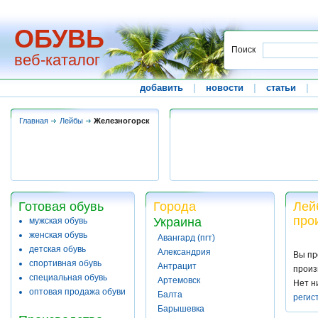
ОБУВЬ
Поиск
веб-каталог
добавить
|
новости
|
статьи
|
Главная
Лейбы
Железногорск
Готовая обувь
Города
Лей
про
Украина
мужская обувь
женская обувь
Авангард (пгт)
детская обувь
Александрия
Вы пр
спортивная обувь
Антрацит
произ
специальная обувь
Артемовск
Нет н
оптовая продажа обуви
Балта
регис
Барышевка