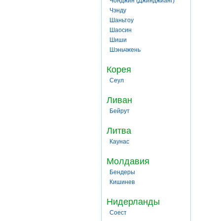
Чонджин (Джинджианг)
Чэнду
Шаньтоу
Шаосин
Шиши
Шэньчжень
Корея
Сеул
Ливан
Бейрут
Литва
Каунас
Молдавия
Бендеры
Кишинев
Нидерланды
Соест