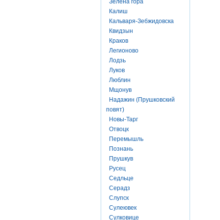
Зелена гора
Калиш
Кальваря-Зебжидовска
Квидзын
Краков
Легионово
Лодзь
Луков
Люблин
Мщонув
Надажин (Прушковский
повят)
Новы-Тарг
Отвоцк
Перемышль
Познань
Прушкув
Русец
Седльце
Серадз
Слупск
Сулеювек
Сулковице