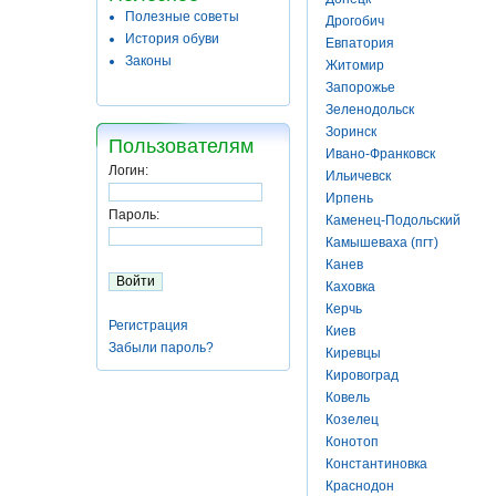
Полезные советы
Дрогобич
История обуви
Евпатория
Законы
Житомир
Запорожье
Зеленодольск
Зоринск
Пользователям
Ивано-Франковск
Логин:
Ильичевск
Ирпень
Пароль:
Каменец-Подольский
Камышеваха (пгт)
Канев
Каховка
Керчь
Регистрация
Киев
Забыли пароль?
Киревцы
Кировоград
Ковель
Козелец
Конотоп
Константиновка
Краснодон