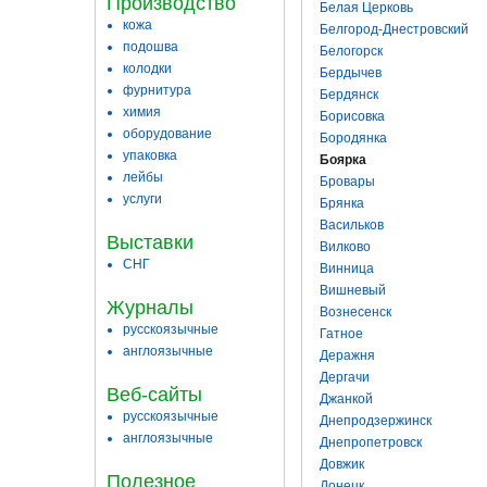
Производство
Белая Церковь
кожа
Белгород-Днестровский
подошва
Белогорск
колодки
Бердычев
фурнитура
Бердянск
химия
Борисовка
оборудование
Бородянка
упаковка
Боярка
лейбы
Бровары
услуги
Брянка
Васильков
Выставки
Вилково
СНГ
Винница
Вишневый
Журналы
Вознесенск
русскоязычные
Гатное
англоязычные
Деражня
Дергачи
Веб-сайты
Джанкой
русскоязычные
Днепродзержинск
англоязычные
Днепропетровск
Довжик
Полезное
Донецк