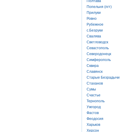
Полтава
Попельня (пгт)
Прилуки
Ровно
Рубежное
с.Безруки
Свалява
Светловодск
Севастополь
Северодонецк
Симферополь
Сквира
Славянск
Старые Безрадычи
Стаханов
Сумы
Счастье
Тернополь
Ужгород
Фастов
Феодосия
Харьков
Херсон