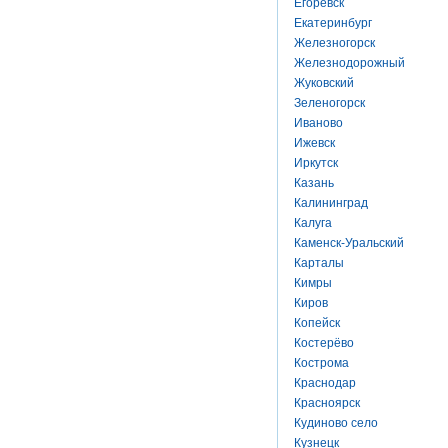
Егоревск
Екатеринбург
Железногорск
Железнодорожный
Жуковский
Зеленогорск
Иваново
Ижевск
Иркутск
Казань
Калининград
Калуга
Каменск-Уральский
Карталы
Кимры
Киров
Копейск
Костерёво
Кострома
Краснодар
Красноярск
Кудиново село
Кузнецк