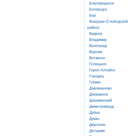
Благовещенск
Богородск
Бор
Вахруши (Слободской
район)
Видное
Владимир
Волгоград
Ворсма
Воткинск
Голицыно
Горно-Алтайск
Городец
Губкин
Давлеканово
Дзержинск
Дзержинский
Димитровград
Дубна
Дуван
Дюртюли
Дятьково