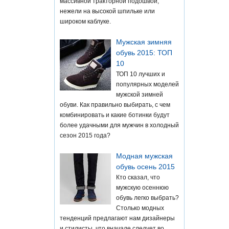
массивной тракторной подошвой,
нежели на высокой шпильке или
широком каблуке.
Мужская зимняя
обувь 2015: ТОП
10
ТОП 10 лучших и
популярных моделей
мужской зимней
обуви. Как правильно выбирать, с чем
комбинировать и какие ботинки будут
более удачными для мужчин в холодный
сезон 2015 года?
Модная мужская
обувь осень 2015
Кто сказал, что
мужскую осеннюю
обувь легко выбрать?
Столько модных
тенденций предлагают нам дизайнеры
и стилисты, что вначале следует во