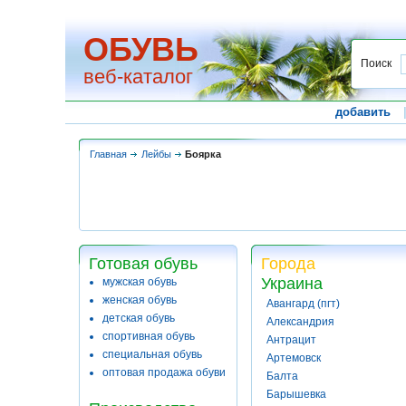
ОБУВЬ
Поиск
веб-каталог
добавить
Главная
Лейбы
Боярка
Готовая обувь
Города
Украина
мужская обувь
женская обувь
Авангард (пгт)
детская обувь
Александрия
спортивная обувь
Антрацит
специальная обувь
Артемовск
оптовая продажа обуви
Балта
Барышевка