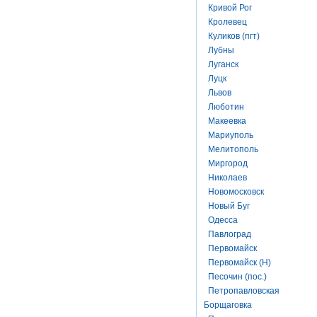
Кривой Рог
Кролевец
Куликов (пгт)
Лубны
Луганск
Луцк
Львов
Люботин
Макеевка
Мариуполь
Мелитополь
Миргород
Николаев
Новомосковск
Новый Буг
Одесса
Павлоград
Первомайск
Первомайск (Н)
Песочин (пос.)
Петропавловская
Борщаговка