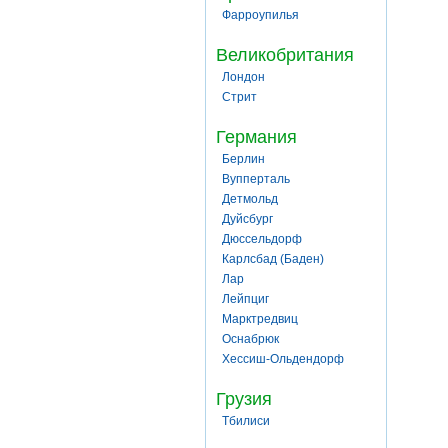
Фарроупилья
Великобритания
Лондон
Стрит
Германия
Берлин
Вупперталь
Детмольд
Дуйсбург
Дюссельдорф
Карлсбад (Баден)
Лар
Лейпциг
Марктредвиц
Оснабрюк
Хессиш-Ольдендорф
Грузия
Тбилиси