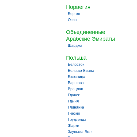
Норвегия
Берген
Осло
Объединенные
Арабские Эмираты
Шарджа
Польша
Белосток
Бельско-Биала
Бжезница
Варшава
Вроцлав
Гданск
Гдыня
Глинянка
Гнезно
Грудзендз
Жарки
Здуньска-Воля