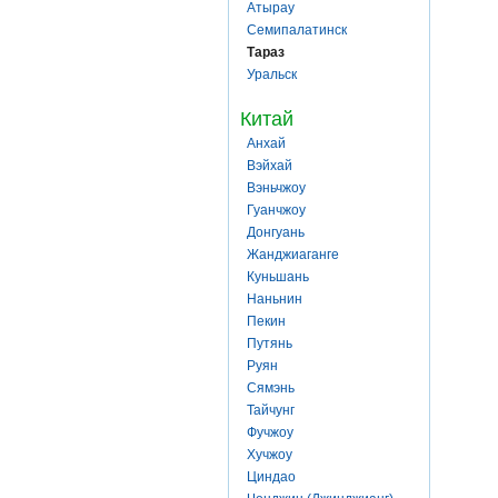
Атырау
Семипалатинск
Тараз
Уральск
Китай
Анхай
Вэйхай
Вэньчжоу
Гуанчжоу
Донгуань
Жанджиаганге
Куньшань
Наньнин
Пекин
Путянь
Руян
Сямэнь
Тайчунг
Фучжоу
Хучжоу
Циндао