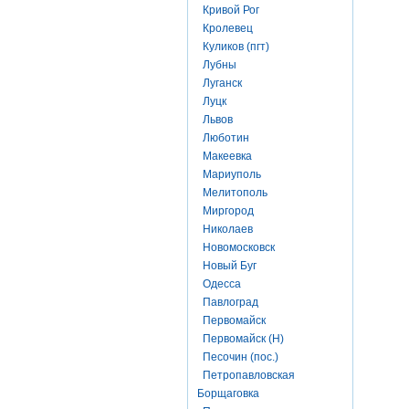
Кривой Рог
Кролевец
Куликов (пгт)
Лубны
Луганск
Луцк
Львов
Люботин
Макеевка
Мариуполь
Мелитополь
Миргород
Николаев
Новомосковск
Новый Буг
Одесса
Павлоград
Первомайск
Первомайск (Н)
Песочин (пос.)
Петропавловская
Борщаговка