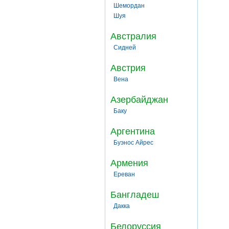
Шемордан
Шуя
Австралия
Сидней
Австрия
Вена
Азербайджан
Баку
Аргентина
Буэнос Айрес
Армения
Ереван
Бангладеш
Дакка
Белоруссия