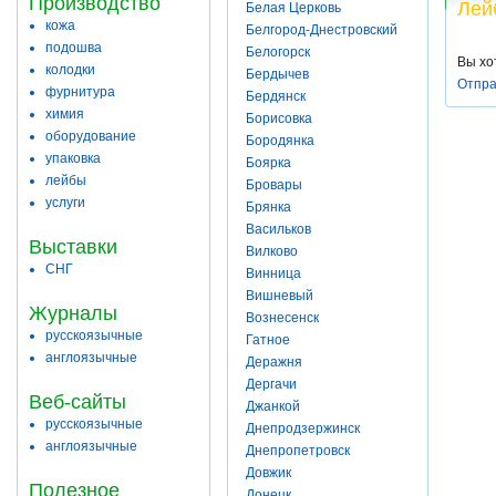
Производство
Лей
Белая Церковь
кожа
Белгород-Днестровский
подошва
Белогорск
Вы хо
колодки
Бердычев
Отпра
фурнитура
Бердянск
химия
Борисовка
оборудование
Бородянка
упаковка
Боярка
лейбы
Бровары
услуги
Брянка
Васильков
Выставки
Вилково
СНГ
Винница
Вишневый
Журналы
Вознесенск
русскоязычные
Гатное
англоязычные
Деражня
Дергачи
Веб-сайты
Джанкой
русскоязычные
Днепродзержинск
англоязычные
Днепропетровск
Довжик
Полезное
Донецк