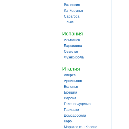
Валенсия
Ла-Корунья
Сарагоса
Эльче
Испания
Альманса
Барселона
Севилья
Фуэнхирола
Италия
Аверса
Арциньяно
Болонья
Брешиа
Верона
Галено Фуцечио
Гарласко
Домодоссола
Карэ
Маркало кон Косоне