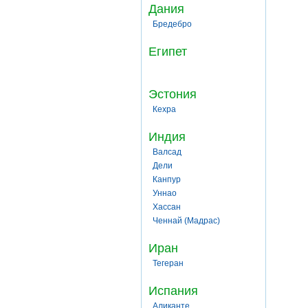
Дания
Бредебро
Египет
Эстония
Кехра
Индия
Валсад
Дели
Канпур
Уннао
Хассан
Ченнай (Мадрас)
Иран
Тегеран
Испания
Аликанте