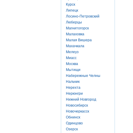
Курск
Липецк
Лосино-Петровский
Люберцы
Магнитогорск
Малаховка
Малая Вишера
Махачкала
Мелеуз
Миасс
Москва
Мытищи
Набережные Челны
Нальчик
Нерехта
Нерюнгри
Нижний Новгород
Новосибирск
Новочеркасск
Обнинск
Одинцово
Озерск