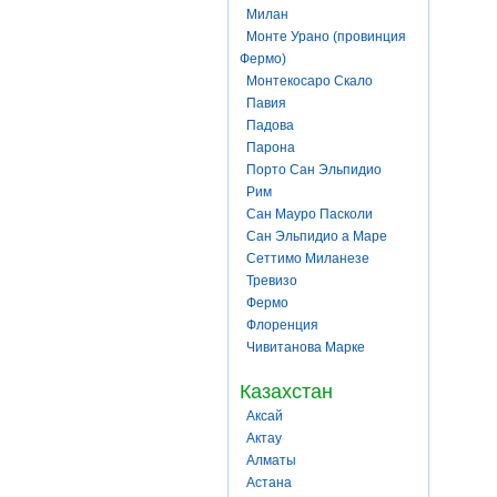
Милан
Монте Урано (провинция
Фермо)
Монтекосаро Скало
Павия
Падова
Парона
Порто Сан Эльпидио
Рим
Сан Мауро Пасколи
Сан Эльпидио а Маре
Сеттимо Миланезе
Тревизо
Фермо
Флоренция
Чивитанова Марке
Казахстан
Аксай
Актау
Алматы
Астана