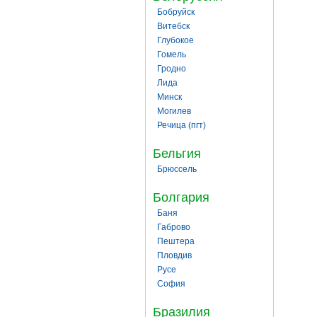
Бобруйск
Витебск
Глубокое
Гомель
Гродно
Лида
Минск
Могилев
Речица (пгт)
Бельгия
Брюссель
Болгария
Баня
Габрово
Пештера
Пловдив
Русе
София
Бразилия