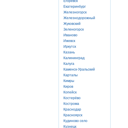
Егоревск
Екатеринбург
Железногорск
Железнодорожный
Жуковский
Зеленогорск
Иваново
Ижевск
Иркутск
Казань
Калининград
Калуга
Каменск-Уральский
Карталы
Кимры
Киров
Копейск
Костерёво
Кострома
Краснодар
Красноярск
Кудиново село
Кузнецк