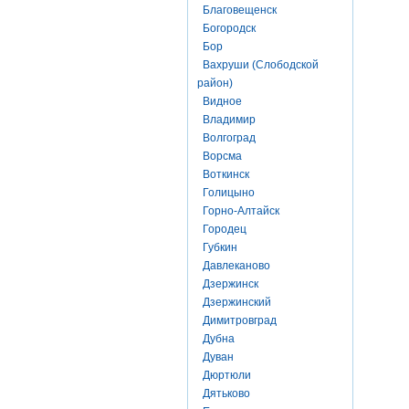
Благовещенск
Богородск
Бор
Вахруши (Слободской
район)
Видное
Владимир
Волгоград
Ворсма
Воткинск
Голицыно
Горно-Алтайск
Городец
Губкин
Давлеканово
Дзержинск
Дзержинский
Димитровград
Дубна
Дуван
Дюртюли
Дятьково