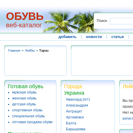
ОБУВЬ
Поиск
веб-каталог
добавить
|
новости
|
статьи
|
Главная
Лейбы
Тараз
Готовая обувь
Города
Лей
Украина
мужская обувь
женская обувь
Авангард (пгт)
Вы пр
детская обувь
Александрия
произ
спортивная обувь
Антрацит
Нет н
специальная обувь
Артемовск
регис
оптовая продажа обуви
Балта
Барышевка