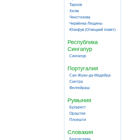
Тарнов
Хелм
Ченстохова
Червёнка-Лещины
Юзефув (Отвоцкий повят)
Республика
Сингапур
Сингапур
Португалия
Сан-Жуан-да-Мадейра
Синтра
Фелгейраш
Румыния
Бухарест
Орэштие
Плоешти
Словакия
Братислава