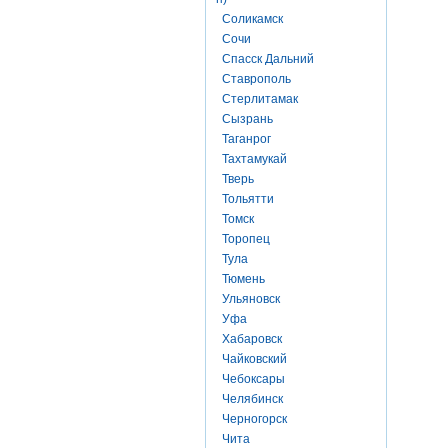
Соликамск
Сочи
Спасск Дальний
Ставрополь
Стерлитамак
Сызрань
Таганрог
Тахтамукай
Тверь
Тольятти
Томск
Торопец
Тула
Тюмень
Ульяновск
Уфа
Хабаровск
Чайковский
Чебоксары
Челябинск
Черногорск
Чита