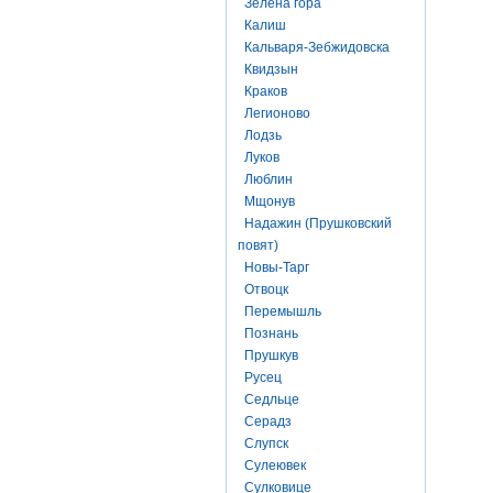
Зелена гора
Калиш
Кальваря-Зебжидовска
Квидзын
Краков
Легионово
Лодзь
Луков
Люблин
Мщонув
Надажин (Прушковский
повят)
Новы-Тарг
Отвоцк
Перемышль
Познань
Прушкув
Русец
Седльце
Серадз
Слупск
Сулеювек
Сулковице