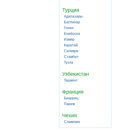
Турция
Адапазары
Баспинар
Гонен
Енибосна
Измир
Каратай
Силиври
Стамбул
Тузла
Узбекистан
Ташкент
Франция
Биарриц
Париж
Чехия
Славичин