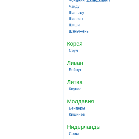
Чонджин (Джинджианг)
Чэнду
Шаньтоу
Шаосин
Шиши
Шэньчжень
Корея
Сеул
Ливан
Бейрут
Литва
Каунас
Молдавия
Бендеры
Кишинев
Нидерланды
Соест