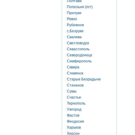
Полтава
Попельня (пгт)
Прилуки
Ровно
Рубежное
с.Безруки
Свалява
Светловодск
Севастополь
Северодонецк
Симферополь
Сквира
Славянск
Старые Безрадычи
Стаханов
Сумы
Счастье
Тернополь
Ужгород
Фастов
Феодосия
Харьков
Херсон