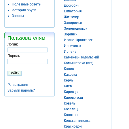
Полезные советы
Дрогобич
История обуви
Евпатория
Законы
Житомир
Запорожье
Зеленодольск
Зоринск
Пользователям
Ивано-Франковск
Логин:
Ильичевск
Ирпень
Пароль:
Каменец-Подольский
Камышеваха (пгт)
Канев
Каховка
Керчь
Регистрация
Киев
Забыли пароль?
Киревцы
Кировоград
Ковель
Козелец
Конотоп
Константиновка
Краснодон