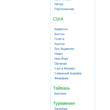
Нитра
Партизанське
США
Бивертон
Бостон
Голета
Кантон
Лос-Анджелес
Нивот
Нью Йорк
Орландо
Санта Моника
Северный Андовер
Феирфакс
Тайвань
Каосиан
Туркмения
Ашхабад