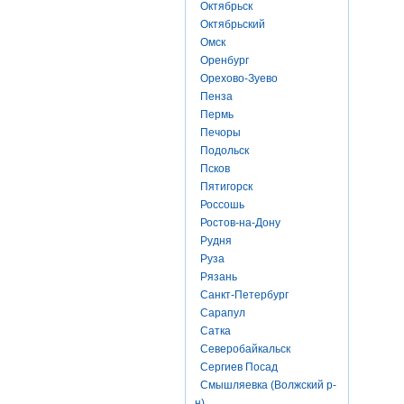
Октябрьск
Октябрьский
Омск
Оренбург
Орехово-Зуево
Пенза
Пермь
Печоры
Подольск
Псков
Пятигорск
Россошь
Ростов-на-Дону
Рудня
Руза
Рязань
Санкт-Петербург
Сарапул
Сатка
Северобайкальск
Сергиев Посад
Смышляевка (Волжский р-
н)