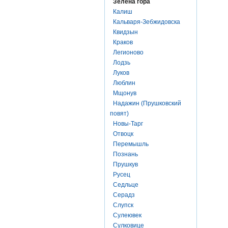
Зелена гора
Калиш
Кальваря-Зебжидовска
Квидзын
Краков
Легионово
Лодзь
Луков
Люблин
Мщонув
Надажин (Прушковский
повят)
Новы-Тарг
Отвоцк
Перемышль
Познань
Прушкув
Русец
Седльце
Серадз
Слупск
Сулеювек
Сулковице