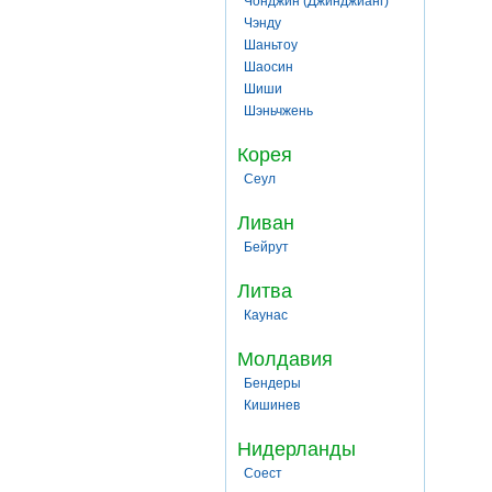
Чонджин (Джинджианг)
Чэнду
Шаньтоу
Шаосин
Шиши
Шэньчжень
Корея
Сеул
Ливан
Бейрут
Литва
Каунас
Молдавия
Бендеры
Кишинев
Нидерланды
Соест