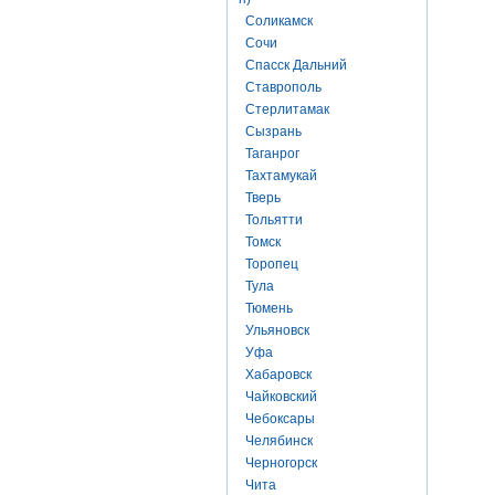
Соликамск
Сочи
Спасск Дальний
Ставрополь
Стерлитамак
Сызрань
Таганрог
Тахтамукай
Тверь
Тольятти
Томск
Торопец
Тула
Тюмень
Ульяновск
Уфа
Хабаровск
Чайковский
Чебоксары
Челябинск
Черногорск
Чита