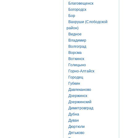
Благовещенск
Богородск
Бор
Вахруши (Слободской
район)
Видное
Владимир
Волгоград
Ворсма
Воткинск
Голицыно
Горно-Алтайск
Городец
Губкин
Давлеканово
Дзержинск
Дзержинский
Димитровград
Дубна
Дуван
Дюртюли
Дятьково