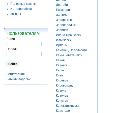
Полезные советы
Дрогобич
История обуви
Евпатория
Законы
Житомир
Запорожье
Зеленодольск
Зоринск
Пользователям
Ивано-Франковск
Логин:
Ильичевск
Ирпень
Пароль:
Каменец-Подольский
Камышеваха (пгт)
Канев
Каховка
Керчь
Регистрация
Киев
Забыли пароль?
Киревцы
Кировоград
Ковель
Козелец
Конотоп
Константиновка
Краснодон