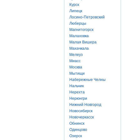
Курск
Липецк
Лосино-Петровский
Люберцы
Магнитогорск
Малаховка
Малая Вишера
Махачкала
Мелеуз
Миасс
Москва
Мытищи
Набережные Челны
Нальчик
Нерехта
Нерюнгри
Нижний Новгород
Новосибирск
Новочеркасск
Обнинск
Одинцово
Озерск