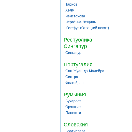
Тарнов
Хелм
Ченстохова
Червёнка-Лещины
Юзефув (Отвоцкий повят)
Республика
Сингапур
Сингапур
Португалия
Сан-Жуан-да-Мадейра
Синтра
Фелгейраш
Румыния
Бухарест
Орэштие
Плоешти
Словакия
Братислава