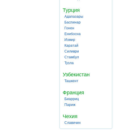
Турция
Адапазары
Баспинар
Гонен
Енибосна
Измир
Каратай
Силиври
Стамбул
Тузла
Узбекистан
Ташкент
Франция
Биарриц
Париж
Чехия
Славичин