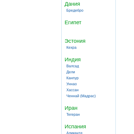
Дания
Бредебро
Египет
Эстония
Кехра
Индия
Валсад
Дели
Канпур
Уннао
Хассан
Ченнай (Мадрас)
Иран
Тегеран
Испания
Аликанте