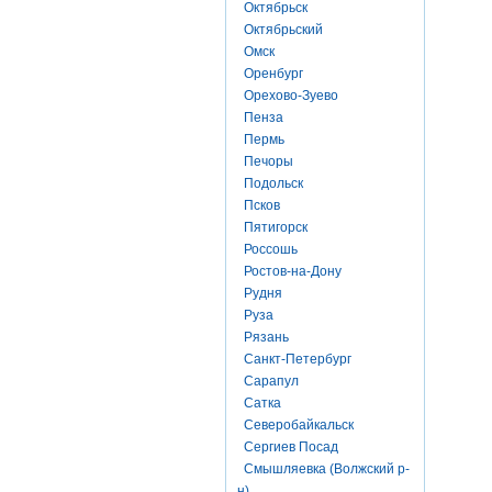
Октябрьск
Октябрьский
Омск
Оренбург
Орехово-Зуево
Пенза
Пермь
Печоры
Подольск
Псков
Пятигорск
Россошь
Ростов-на-Дону
Рудня
Руза
Рязань
Санкт-Петербург
Сарапул
Сатка
Северобайкальск
Сергиев Посад
Смышляевка (Волжский р-
н)