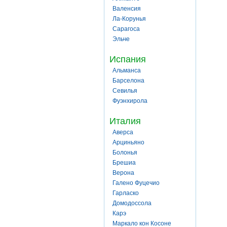
Валенсия
Ла-Корунья
Сарагоса
Эльче
Испания
Альманса
Барселона
Севилья
Фуэнхирола
Италия
Аверса
Арциньяно
Болонья
Брешиа
Верона
Галено Фуцечио
Гарласко
Домодоссола
Карэ
Маркало кон Косоне