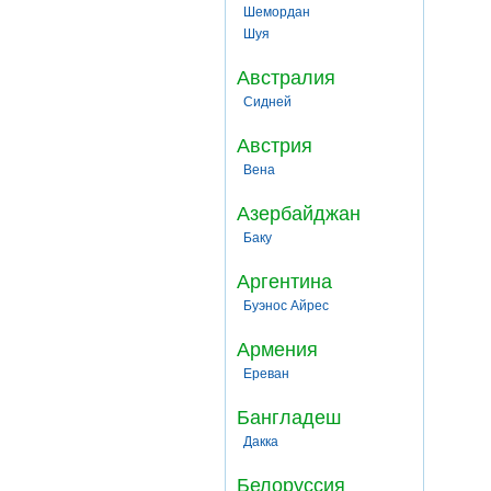
Шемордан
Шуя
Австралия
Сидней
Австрия
Вена
Азербайджан
Баку
Аргентина
Буэнос Айрес
Армения
Ереван
Бангладеш
Дакка
Белоруссия