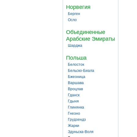
Норвегия
Берген
Осло
Объединенные
Арабские Эмираты
Шарджа
Польша
Белосток
Бельско-Биала
Бжезница
Варшава
Вроцлав
Гданск
Гдыня
Глинянка
Гнезно
Грудзендз
Жарки
Здуньска-Воля