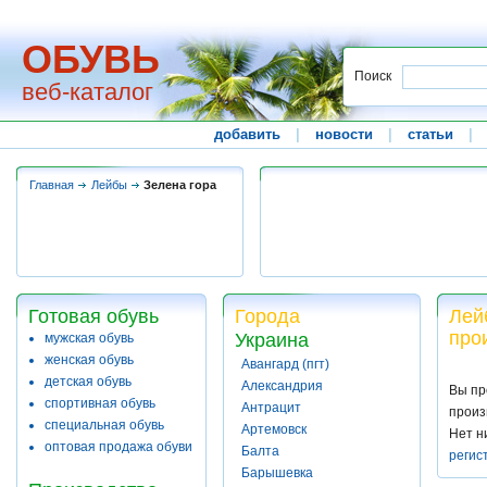
ОБУВЬ
Поиск
веб-каталог
добавить
|
новости
|
статьи
|
Главная
Лейбы
Зелена гора
Готовая обувь
Города
Лей
про
Украина
мужская обувь
женская обувь
Авангард (пгт)
детская обувь
Александрия
Вы пр
спортивная обувь
Антрацит
произ
специальная обувь
Артемовск
Нет н
оптовая продажа обуви
Балта
регис
Барышевка