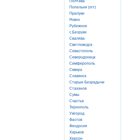
Полтава
Попельня (пгт)
Прилуки
Ровно
Рубежное
с.Безруки
Свалява
Светловодск
Севастополь
Северодонецк
Симферополь
Сквира
Славянск
Старые Безрадычи
Стаханов
Сумы
Счастье
Тернополь
Ужгород
Фастов
Феодосия
Харьков
Херсон