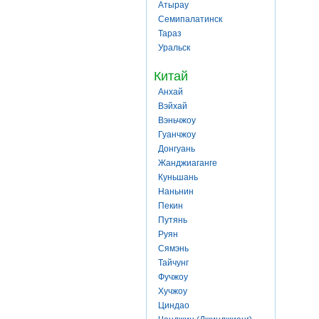
Атырау
Семипалатинск
Тараз
Уральск
Китай
Анхай
Вэйхай
Вэньчжоу
Гуанчжоу
Донгуань
Жанджиаганге
Куньшань
Наньнин
Пекин
Путянь
Руян
Сямэнь
Тайчунг
Фучжоу
Хучжоу
Циндао