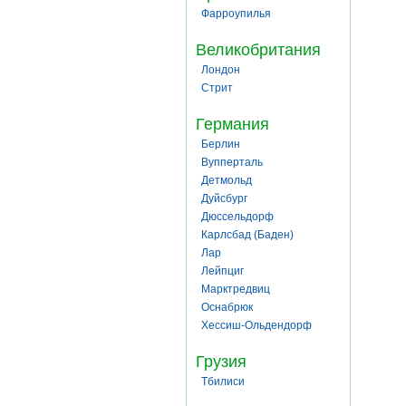
Фарроупилья
Великобритания
Лондон
Стрит
Германия
Берлин
Вупперталь
Детмольд
Дуйсбург
Дюссельдорф
Карлсбад (Баден)
Лар
Лейпциг
Марктредвиц
Оснабрюк
Хессиш-Ольдендорф
Грузия
Тбилиси