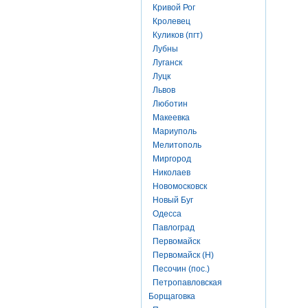
Кривой Рог
Кролевец
Куликов (пгт)
Лубны
Луганск
Луцк
Львов
Люботин
Макеевка
Мариуполь
Мелитополь
Миргород
Николаев
Новомосковск
Новый Буг
Одесса
Павлоград
Первомайск
Первомайск (Н)
Песочин (пос.)
Петропавловская
Борщаговка