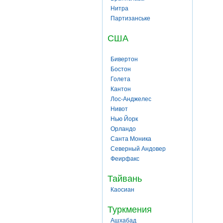
Нитра
Партизанське
США
Бивертон
Бостон
Голета
Кантон
Лос-Анджелес
Нивот
Нью Йорк
Орландо
Санта Моника
Северный Андовер
Феирфакс
Тайвань
Каосиан
Туркмения
Ашхабад