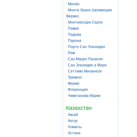
Милан
Монте Урано (провинция
Фермо)
Монтекосаро Скало
Павия
Падова
Парона
Порто Сан Эльпидио
Рим
Сан Мауро Пасколи
Сан Эльпидио а Маре
Сеттимо Миланезе
Тревизо
Фермо
Флоренция
Чивитанова Марке
Казахстан
Аксай
Актау
Алматы
Астана