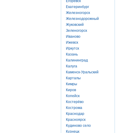
Егоревск
Екатеринбург
Железногорск
Железнодорожный
Жуковский
Зеленогорск
Иваново
Ижевск
Иркутск
Казань
Калининград
Калуга
Каменск-Уральский
Карталы
Кимры
Киров
Копейск
Костерёво
Кострома
Краснодар
Красноярск
Кудиново село
Кузнецк