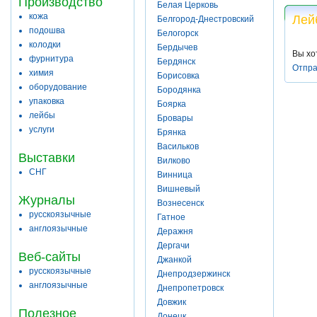
Производство
Белая Церковь
кожа
Лей
Белгород-Днестровский
подошва
Белогорск
колодки
Бердычев
Вы хо
фурнитура
Бердянск
Отпра
химия
Борисовка
оборудование
Бородянка
упаковка
Боярка
лейбы
Бровары
услуги
Брянка
Васильков
Выставки
Вилково
СНГ
Винница
Вишневый
Журналы
Вознесенск
русскоязычные
Гатное
англоязычные
Деражня
Дергачи
Веб-сайты
Джанкой
русскоязычные
Днепродзержинск
англоязычные
Днепропетровск
Довжик
Полезное
Донецк