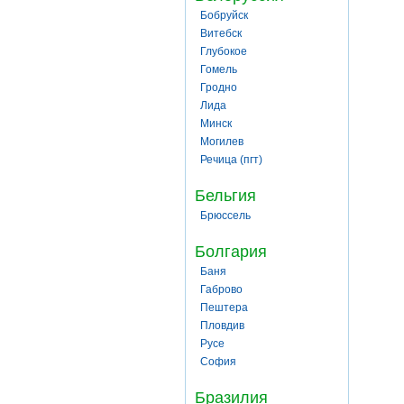
Бобруйск
Витебск
Глубокое
Гомель
Гродно
Лида
Минск
Могилев
Речица (пгт)
Бельгия
Брюссель
Болгария
Баня
Габрово
Пештера
Пловдив
Русе
София
Бразилия