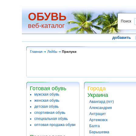
ОБУВЬ
Поиск
веб-каталог
добавить
Главная
Лейбы
Прилуки
Готовая обувь
Города
Украина
мужская обувь
женская обувь
Авангард (пгт)
детская обувь
Александрия
спортивная обувь
Антрацит
специальная обувь
Артемовск
оптовая продажа обуви
Балта
Барышевка