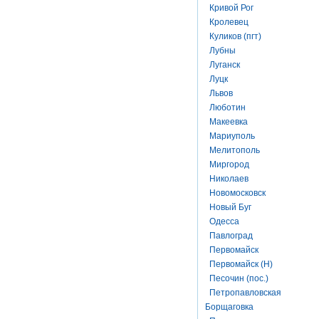
Кривой Рог
Кролевец
Куликов (пгт)
Лубны
Луганск
Луцк
Львов
Люботин
Макеевка
Мариуполь
Мелитополь
Миргород
Николаев
Новомосковск
Новый Буг
Одесса
Павлоград
Первомайск
Первомайск (Н)
Песочин (пос.)
Петропавловская
Борщаговка