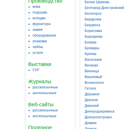
Производство
Белая Церковь
кожа
Белгород-Днестровский
подошва
Белогорск
колодки
Бердычев
фурнитура
Бердянск
химия
Борисовка
оборудование
Бородянка
упаковка
Боярка
лейбы
Бровары
услуги
Брянка
Васильков
Выставки
Вилково
СНГ
Винница
Вишневый
Журналы
Вознесенск
русскоязычные
Гатное
англоязычные
Деражня
Дергачи
Веб-сайты
Джанкой
русскоязычные
Днепродзержинск
англоязычные
Днепропетровск
Довжик
Полезное
Донецк