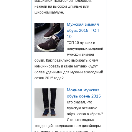
массивной тракторной подошвой,
нежели на высокой шпильке или
широком каблуке.
Мужская зимняя
обувь 2015: ТОП
10
ТОП 10 лучших и
популярных моделей
мужской зимней
обуви. Как правильно выбирать, с чем
комбинировать и какие ботинки будут
более удачными для мужчин в холодный
сезон 2015 года?
Модная мужская
обувь осень 2015
Кто сказал, что
мужскую осеннюю
обувь легко выбрать?
Столько модных
тенденций предлагают нам дизайнеры
и стилисты, что вначале следует во