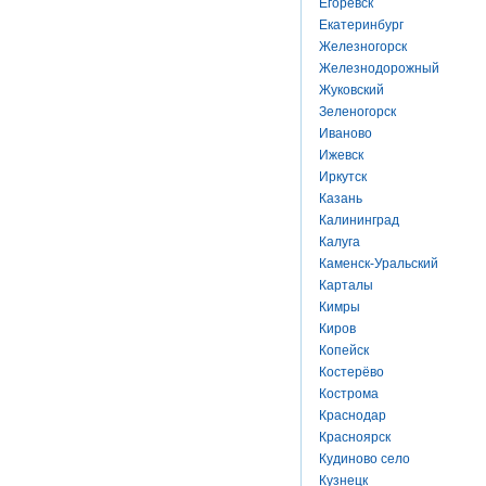
Егоревск
Екатеринбург
Железногорск
Железнодорожный
Жуковский
Зеленогорск
Иваново
Ижевск
Иркутск
Казань
Калининград
Калуга
Каменск-Уральский
Карталы
Кимры
Киров
Копейск
Костерёво
Кострома
Краснодар
Красноярск
Кудиново село
Кузнецк