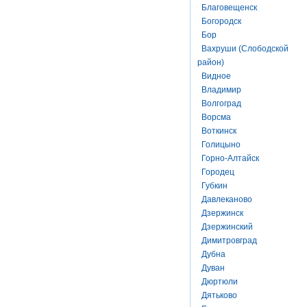
Благовещенск
Богородск
Бор
Вахруши (Слободской
район)
Видное
Владимир
Волгоград
Ворсма
Воткинск
Голицыно
Горно-Алтайск
Городец
Губкин
Давлеканово
Дзержинск
Дзержинский
Димитровград
Дубна
Дуван
Дюртюли
Дятьково