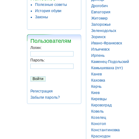
Полезные советы
Дрогобич
История обуви
Евпатория
Законы
Житомир
Запорожье
Зеленодольск
Зоринск
Пользователям
Ивано-Франковск
Логин:
Ильичевск
Ирпень
Пароль:
Каменец-Подольский
Камышеваха (пгт)
Канев
Каховка
Керчь
Регистрация
Киев
Забыли пароль?
Киревцы
Кировоград
Ковель
Козелец
Конотоп
Константиновка
Краснодон