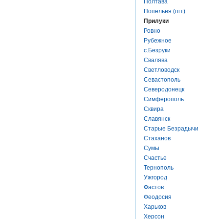
Полтава
Попельня (пгт)
Прилуки
Ровно
Рубежное
с.Безруки
Свалява
Светловодск
Севастополь
Северодонецк
Симферополь
Сквира
Славянск
Старые Безрадычи
Стаханов
Сумы
Счастье
Тернополь
Ужгород
Фастов
Феодосия
Харьков
Херсон