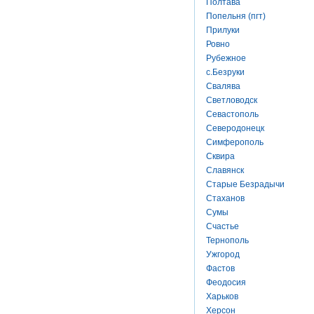
Полтава
Попельня (пгт)
Прилуки
Ровно
Рубежное
с.Безруки
Свалява
Светловодск
Севастополь
Северодонецк
Симферополь
Сквира
Славянск
Старые Безрадычи
Стаханов
Сумы
Счастье
Тернополь
Ужгород
Фастов
Феодосия
Харьков
Херсон