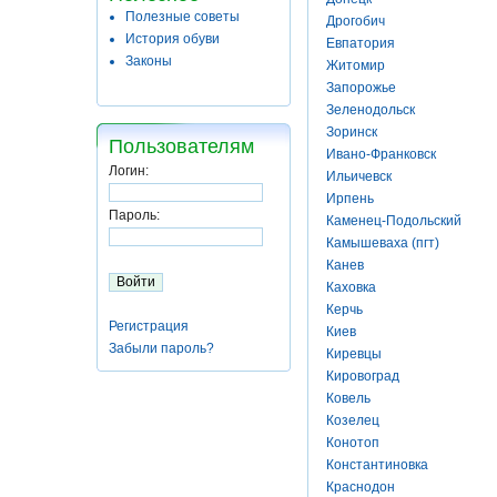
Полезные советы
Дрогобич
История обуви
Евпатория
Законы
Житомир
Запорожье
Зеленодольск
Зоринск
Пользователям
Ивано-Франковск
Логин:
Ильичевск
Ирпень
Пароль:
Каменец-Подольский
Камышеваха (пгт)
Канев
Каховка
Керчь
Регистрация
Киев
Забыли пароль?
Киревцы
Кировоград
Ковель
Козелец
Конотоп
Константиновка
Краснодон