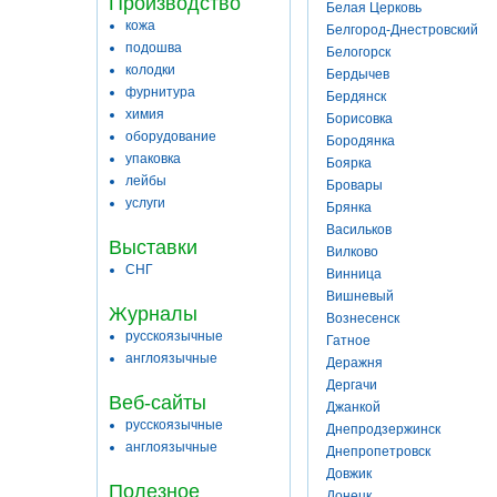
Производство
Белая Церковь
кожа
Белгород-Днестровский
подошва
Белогорск
колодки
Бердычев
фурнитура
Бердянск
химия
Борисовка
оборудование
Бородянка
упаковка
Боярка
лейбы
Бровары
услуги
Брянка
Васильков
Выставки
Вилково
СНГ
Винница
Вишневый
Журналы
Вознесенск
русскоязычные
Гатное
англоязычные
Деражня
Дергачи
Веб-сайты
Джанкой
русскоязычные
Днепродзержинск
англоязычные
Днепропетровск
Довжик
Полезное
Донецк