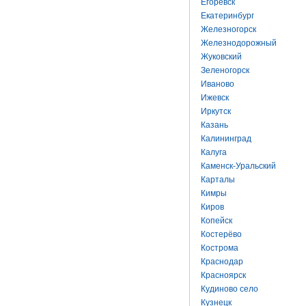
Егоревск
Екатеринбург
Железногорск
Железнодорожный
Жуковский
Зеленогорск
Иваново
Ижевск
Иркутск
Казань
Калининград
Калуга
Каменск-Уральский
Карталы
Кимры
Киров
Копейск
Костерёво
Кострома
Краснодар
Красноярск
Кудиново село
Кузнецк