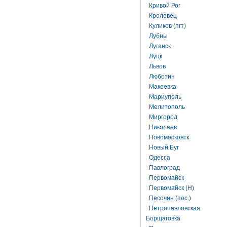
Кривой Рог
Кролевец
Куликов (пгт)
Лубны
Луганск
Луцк
Львов
Люботин
Макеевка
Мариуполь
Мелитополь
Миргород
Николаев
Новомосковск
Новый Буг
Одесса
Павлоград
Первомайск
Первомайск (Н)
Песочин (пос.)
Петропавловская
Борщаговка