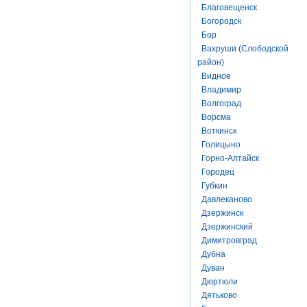
Благовещенск
Богородск
Бор
Вахруши (Слободской
район)
Видное
Владимир
Волгоград
Ворсма
Воткинск
Голицыно
Горно-Алтайск
Городец
Губкин
Давлеканово
Дзержинск
Дзержинский
Димитровград
Дубна
Дуван
Дюртюли
Дятьково