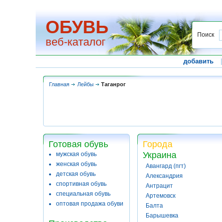
ОБУВЬ
Поиск
веб-каталог
добавить
Главная
Лейбы
Таганрог
Готовая обувь
Города
Украина
мужская обувь
женская обувь
Авангард (пгт)
детская обувь
Александрия
спортивная обувь
Антрацит
специальная обувь
Артемовск
оптовая продажа обуви
Балта
Барышевка