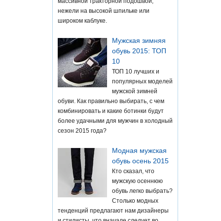
массивной тракторной подошвой,
нежели на высокой шпильке или
широком каблуке.
Мужская зимняя
обувь 2015: ТОП
10
ТОП 10 лучших и
популярных моделей
мужской зимней
обуви. Как правильно выбирать, с чем
комбинировать и какие ботинки будут
более удачными для мужчин в холодный
сезон 2015 года?
Модная мужская
обувь осень 2015
Кто сказал, что
мужскую осеннюю
обувь легко выбрать?
Столько модных
тенденций предлагают нам дизайнеры
и стилисты, что вначале следует во