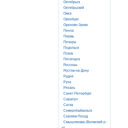
Октябрьск
Октябрьский
Омск
Оренбург
Орехово-Зуево
Пенза
Пермь
Печоры
Подольск
Псков
Пятигорск
Россошь
Ростов-на-Дону
Рудня
Руза
Рязань
Санкт-Петербург
Сарапул
Сатка
Северобайкальск
Сергиев Посад
Смышляевка (Волжский р-
н)