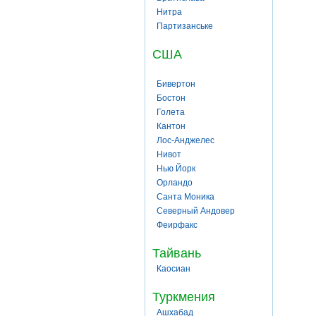
Нитра
Партизанське
США
Бивертон
Бостон
Голета
Кантон
Лос-Анджелес
Нивот
Нью Йорк
Орландо
Санта Моника
Северный Андовер
Феирфакс
Тайвань
Каосиан
Туркмения
Ашхабад