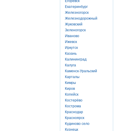
Егоревск
Екатеринбург
Железногорск
Железнодорожный
Жуковский
Зеленогорск
Иваново
Ижевск
Иркутск
Казань
Калининград
Калуга
Каменск-Уральский
Карталы
Кимры
Киров
Копейск
Костерёво
Кострома
Краснодар
Красноярск
Кудиново село
Кузнецк