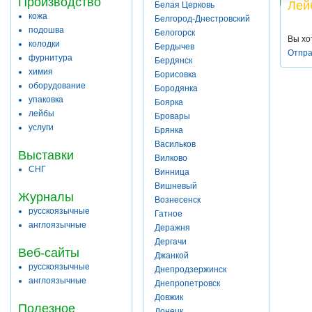
Производство
Лей
Белая Церковь
кожа
Белгород-Днестровский
подошва
Белогорск
Вы хо
колодки
Бердычев
Отпра
фурнитура
Бердянск
химия
Борисовка
оборудование
Бородянка
упаковка
Боярка
лейбы
Бровары
услуги
Брянка
Васильков
Выставки
Вилково
СНГ
Винница
Вишневый
Журналы
Вознесенск
русскоязычные
Гатное
англоязычные
Деражня
Дергачи
Веб-сайты
Джанкой
русскоязычные
Днепродзержинск
англоязычные
Днепропетровск
Довжик
Полезное
Донецк