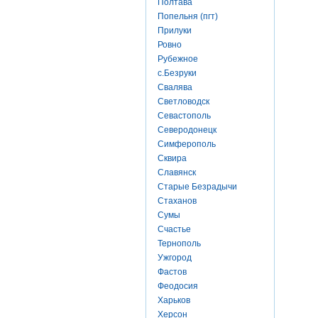
Полтава
Попельня (пгт)
Прилуки
Ровно
Рубежное
с.Безруки
Свалява
Светловодск
Севастополь
Северодонецк
Симферополь
Сквира
Славянск
Старые Безрадычи
Стаханов
Сумы
Счастье
Тернополь
Ужгород
Фастов
Феодосия
Харьков
Херсон