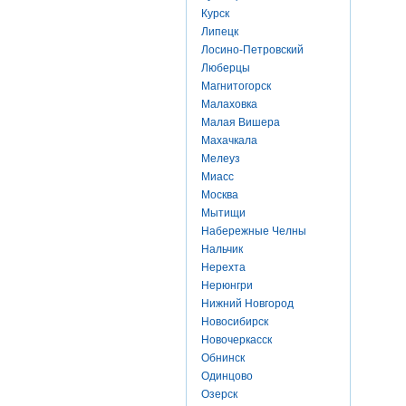
Курск
Липецк
Лосино-Петровский
Люберцы
Магнитогорск
Малаховка
Малая Вишера
Махачкала
Мелеуз
Миасс
Москва
Мытищи
Набережные Челны
Нальчик
Нерехта
Нерюнгри
Нижний Новгород
Новосибирск
Новочеркасск
Обнинск
Одинцово
Озерск