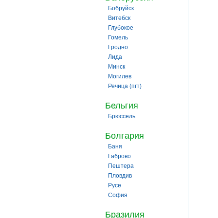
Бобруйск
Витебск
Глубокое
Гомель
Гродно
Лида
Минск
Могилев
Речица (пгт)
Бельгия
Брюссель
Болгария
Баня
Габрово
Пештера
Пловдив
Русе
София
Бразилия