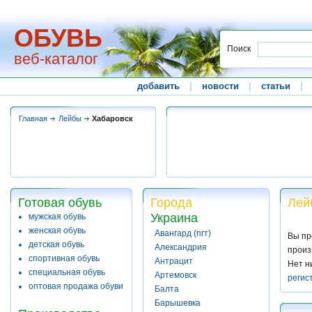
ОБУВЬ
Поиск
веб-каталог
добавить
|
новости
|
статьи
|
Главная
Лейбы
Хабаровск
Готовая обувь
Города
Лей
Украина
мужская обувь
женская обувь
Авангард (пгт)
Вы пр
детская обувь
Александрия
произ
спортивная обувь
Антрацит
Нет н
специальная обувь
Артемовск
регис
оптовая продажа обуви
Балта
Барышевка