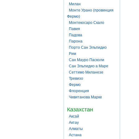
Милан
Монте Урано (провинция
Фермо)
Монтекосаро Скало
Павия
Падова
Парона
Порто Сан Эльпидио
Рим
Сан Мауро Пасколи
Сан Эльпидио а Маре
Сеттимо Миланезе
Тревизо
Фермо
Флоренция
Чивитанова Марке
Казахстан
Аксай
Актау
Алматы
Астана