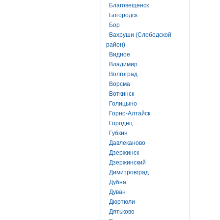
Благовещенск
Богородск
Бор
Вахруши (Слободской
район)
Видное
Владимир
Волгоград
Ворсма
Воткинск
Голицыно
Горно-Алтайск
Городец
Губкин
Давлеканово
Дзержинск
Дзержинский
Димитровград
Дубна
Дуван
Дюртюли
Дятьково