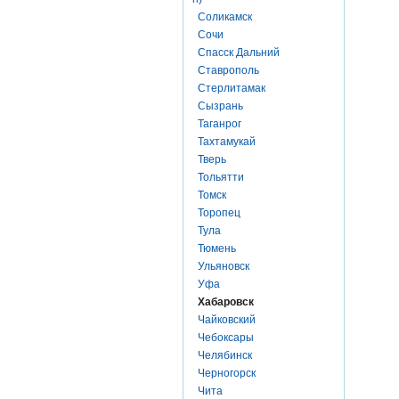
Соликамск
Сочи
Спасск Дальний
Ставрополь
Стерлитамак
Сызрань
Таганрог
Тахтамукай
Тверь
Тольятти
Томск
Торопец
Тула
Тюмень
Ульяновск
Уфа
Хабаровск
Чайковский
Чебоксары
Челябинск
Черногорск
Чита