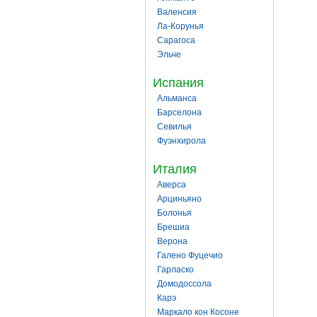
Валенсия
Ла-Корунья
Сарагоса
Эльче
Испания
Альманса
Барселона
Севилья
Фуэнхирола
Италия
Аверса
Арциньяно
Болонья
Брешиа
Верона
Галено Фуцечио
Гарласко
Домодоссола
Карэ
Маркало кон Косоне