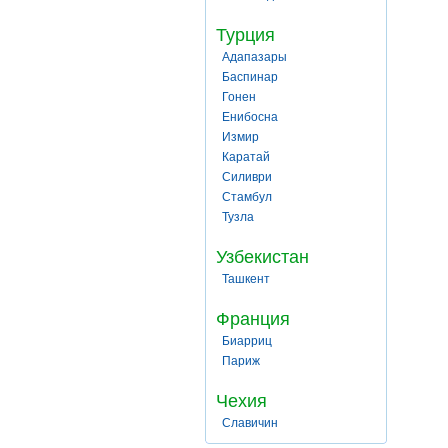
Турция
Адапазары
Баспинар
Гонен
Енибосна
Измир
Каратай
Силиври
Стамбул
Тузла
Узбекистан
Ташкент
Франция
Биарриц
Париж
Чехия
Славичин