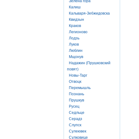
Зелена гора
Калиш
Кальваря-Зебжидовска
Квидзын
Краков
Легионово
Лодзь
Луков
Люблин
Мщонув
Надажин (Прушковский
повят)
Новы-Тарг
Отвоцк
Перемышль
Познань
Прушкув
Русец
Седльце
Серадз
Слупск
Сулеювек
Сулковице