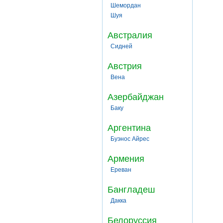
Шемордан
Шуя
Австралия
Сидней
Австрия
Вена
Азербайджан
Баку
Аргентина
Буэнос Айрес
Армения
Ереван
Бангладеш
Дакка
Белоруссия