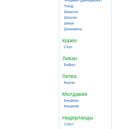
Чонджин (Джинджианг)
Чэнду
Шаньтоу
Шаосин
Шиши
Шэньчжень
Корея
Сеул
Ливан
Бейрут
Литва
Каунас
Молдавия
Бендеры
Кишинев
Нидерланды
Соест