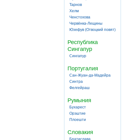
Тарнов
Хелм
Ченстохова
Червёнка-Лещины
Юзефув (Отвоцкий повят)
Республика
Сингапур
Сингапур
Португалия
Сан-Жуан-да-Мадейра
Синтра
Фелгейраш
Румыния
Бухарест
Орэштие
Плоешти
Словакия
Братислава