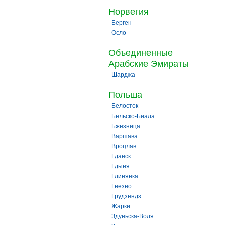
Норвегия
Берген
Осло
Объединенные
Арабские Эмираты
Шарджа
Польша
Белосток
Бельско-Биала
Бжезница
Варшава
Вроцлав
Гданск
Гдыня
Глинянка
Гнезно
Грудзендз
Жарки
Здуньска-Воля