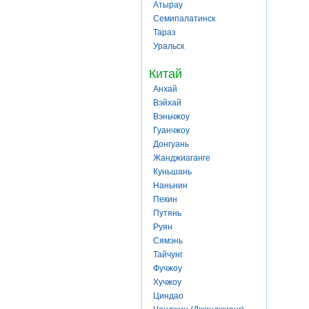
Атырау
Семипалатинск
Тараз
Уральск
Китай
Анхай
Вэйхай
Вэньчжоу
Гуанчжоу
Донгуань
Жанджиаганге
Куньшань
Наньнин
Пекин
Путянь
Руян
Сямэнь
Тайчунг
Фучжоу
Хучжоу
Циндао