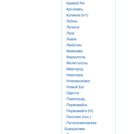
Кривой Рог
Кролевец
Куликов (пгт)
Лубны
Луганск
Луцк
Львов
Люботин
Макеевка
Мариуполь
Мелитополь
Миргород
Николаев
Новомосковск
Новый Буг
Одесса
Павлоград
Первомайск
Первомайск (Н)
Песочин (пос.)
Петропавловская
Борщаговка