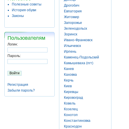
Полезные советы
Дрогобич
История обуви
Евпатория
Законы
Житомир
Запорожье
Зеленодольск
Зоринск
Пользователям
Ивано-Франковск
Логин:
Ильичевск
Ирпень
Пароль:
Каменец-Подольский
Камышеваха (пгт)
Канев
Каховка
Керчь
Регистрация
Киев
Забыли пароль?
Киревцы
Кировоград
Ковель
Козелец
Конотоп
Константиновка
Краснодон