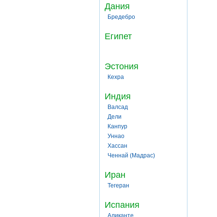
Дания
Бредебро
Египет
Эстония
Кехра
Индия
Валсад
Дели
Канпур
Уннао
Хассан
Ченнай (Мадрас)
Иран
Тегеран
Испания
Аликанте