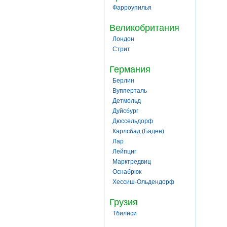
Фарроупилья
Великобритания
Лондон
Стрит
Германия
Берлин
Вупперталь
Детмольд
Дуйсбург
Дюссельдорф
Карлсбад (Баден)
Лар
Лейпциг
Марктредвиц
Оснабрюк
Хессиш-Ольдендорф
Грузия
Тбилиси