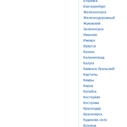
Егоревск
Екатеринбург
Железногорск
Железнодорожный
Жуковский
Зеленогорск
Иваново
Ижевск
Иркутск
Казань
Калининград
Калуга
Каменск-Уральский
Карталы
Кимры
Киров
Копейск
Костерёво
Кострома
Краснодар
Красноярск
Кудиново село
Кузнецк