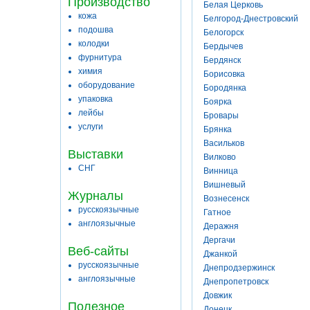
Производство
Белая Церковь
кожа
Белгород-Днестровский
подошва
Белогорск
колодки
Бердычев
фурнитура
Бердянск
химия
Борисовка
оборудование
Бородянка
упаковка
Боярка
лейбы
Бровары
услуги
Брянка
Васильков
Выставки
Вилково
СНГ
Винница
Вишневый
Журналы
Вознесенск
русскоязычные
Гатное
англоязычные
Деражня
Дергачи
Веб-сайты
Джанкой
русскоязычные
Днепродзержинск
англоязычные
Днепропетровск
Довжик
Полезное
Донецк