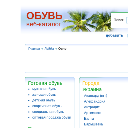
ОБУВЬ
Поиск
веб-каталог
добавить
Главная
Лейбы
Осло
Готовая обувь
Города
Украина
мужская обувь
женская обувь
Авангард (пгт)
детская обувь
Александрия
спортивная обувь
Антрацит
специальная обувь
Артемовск
оптовая продажа обуви
Балта
Барышевка