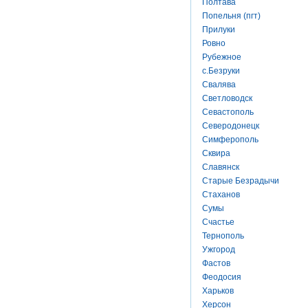
Полтава
Попельня (пгт)
Прилуки
Ровно
Рубежное
с.Безруки
Свалява
Светловодск
Севастополь
Северодонецк
Симферополь
Сквира
Славянск
Старые Безрадычи
Стаханов
Сумы
Счастье
Тернополь
Ужгород
Фастов
Феодосия
Харьков
Херсон