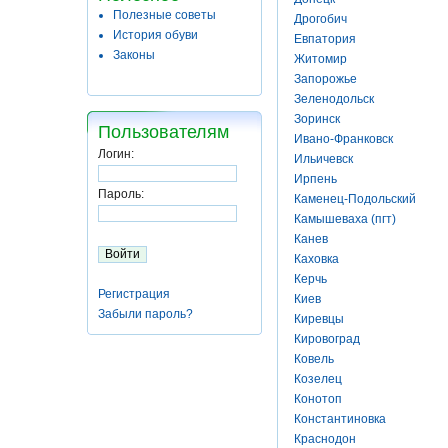
Полезные советы
Дрогобич
История обуви
Евпатория
Законы
Житомир
Запорожье
Зеленодольск
Зоринск
Пользователям
Ивано-Франковск
Логин:
Ильичевск
Ирпень
Пароль:
Каменец-Подольский
Камышеваха (пгт)
Канев
Каховка
Керчь
Регистрация
Киев
Забыли пароль?
Киревцы
Кировоград
Ковель
Козелец
Конотоп
Константиновка
Краснодон