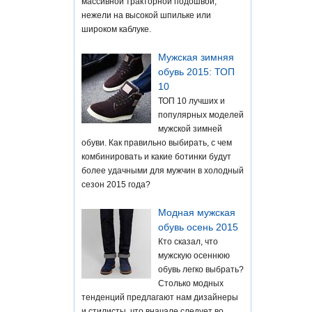
массивной тракторной подошвой,
нежели на высокой шпильке или
широком каблуке.
Мужская зимняя
обувь 2015: ТОП
10
ТОП 10 лучших и
популярных моделей
мужской зимней
обуви. Как правильно выбирать, с чем
комбинировать и какие ботинки будут
более удачными для мужчин в холодный
сезон 2015 года?
Модная мужская
обувь осень 2015
Кто сказал, что
мужскую осеннюю
обувь легко выбрать?
Столько модных
тенденций предлагают нам дизайнеры
и стилисты, что вначале следует во