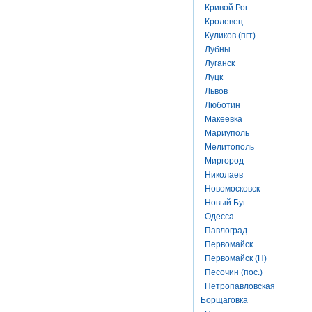
Кривой Рог
Кролевец
Куликов (пгт)
Лубны
Луганск
Луцк
Львов
Люботин
Макеевка
Мариуполь
Мелитополь
Миргород
Николаев
Новомосковск
Новый Буг
Одесса
Павлоград
Первомайск
Первомайск (Н)
Песочин (пос.)
Петропавловская
Борщаговка