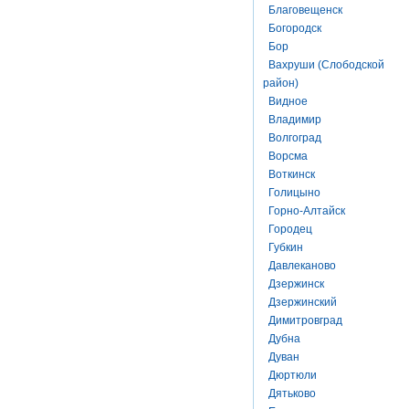
Благовещенск
Богородск
Бор
Вахруши (Слободской
район)
Видное
Владимир
Волгоград
Ворсма
Воткинск
Голицыно
Горно-Алтайск
Городец
Губкин
Давлеканово
Дзержинск
Дзержинский
Димитровград
Дубна
Дуван
Дюртюли
Дятьково