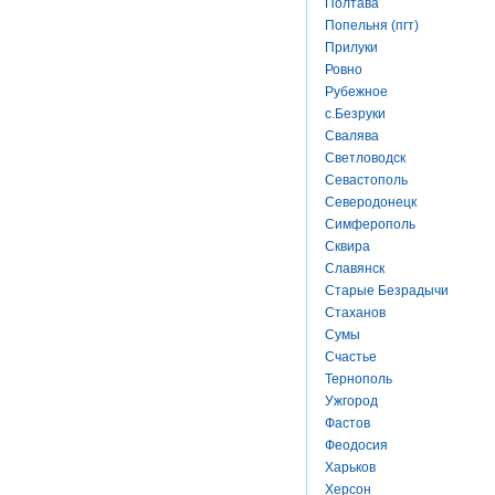
Полтава
Попельня (пгт)
Прилуки
Ровно
Рубежное
с.Безруки
Свалява
Светловодск
Севастополь
Северодонецк
Симферополь
Сквира
Славянск
Старые Безрадычи
Стаханов
Сумы
Счастье
Тернополь
Ужгород
Фастов
Феодосия
Харьков
Херсон