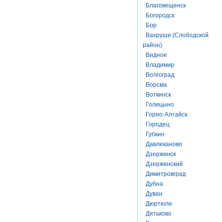
Благовещенск
Богородск
Бор
Вахруши (Слободской
район)
Видное
Владимир
Волгоград
Ворсма
Воткинск
Голицыно
Горно-Алтайск
Городец
Губкин
Давлеканово
Дзержинск
Дзержинский
Димитровград
Дубна
Дуван
Дюртюли
Дятьково