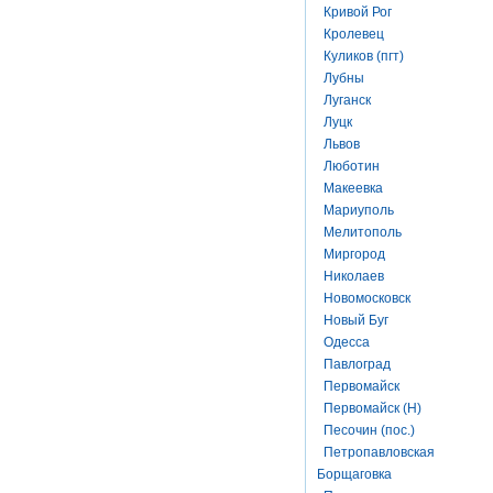
Кривой Рог
Кролевец
Куликов (пгт)
Лубны
Луганск
Луцк
Львов
Люботин
Макеевка
Мариуполь
Мелитополь
Миргород
Николаев
Новомосковск
Новый Буг
Одесса
Павлоград
Первомайск
Первомайск (Н)
Песочин (пос.)
Петропавловская
Борщаговка