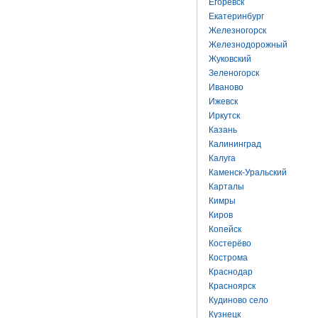
Егоревск
Екатеринбург
Железногорск
Железнодорожный
Жуковский
Зеленогорск
Иваново
Ижевск
Иркутск
Казань
Калининград
Калуга
Каменск-Уральский
Карталы
Кимры
Киров
Копейск
Костерёво
Кострома
Краснодар
Красноярск
Кудиново село
Кузнецк