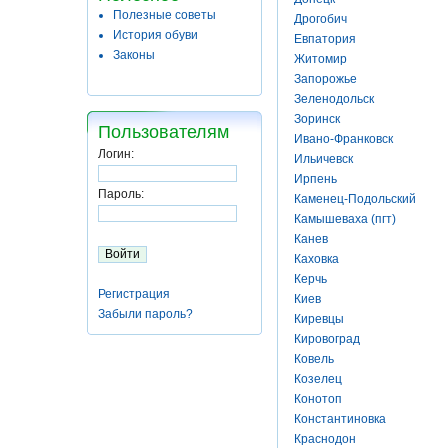
Полезные советы
Дрогобич
История обуви
Евпатория
Законы
Житомир
Запорожье
Зеленодольск
Зоринск
Пользователям
Ивано-Франковск
Логин:
Ильичевск
Ирпень
Пароль:
Каменец-Подольский
Камышеваха (пгт)
Канев
Каховка
Керчь
Регистрация
Киев
Забыли пароль?
Киревцы
Кировоград
Ковель
Козелец
Конотоп
Константиновка
Краснодон