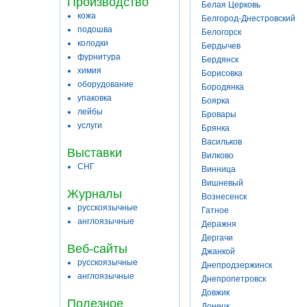
Производство
Белая Церковь
кожа
Белгород-Днестровский
подошва
Белогорск
колодки
Бердычев
фурнитура
Бердянск
химия
Борисовка
оборудование
Бородянка
упаковка
Боярка
лейбы
Бровары
услуги
Брянка
Васильков
Выставки
Вилково
СНГ
Винница
Вишневый
Журналы
Вознесенск
русскоязычные
Гатное
англоязычные
Деражня
Дергачи
Веб-сайты
Джанкой
русскоязычные
Днепродзержинск
англоязычные
Днепропетровск
Довжик
Полезное
Донецк