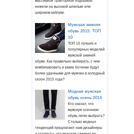
массивной тракторной подошвой,
нежели на высокой шпильке или
широком каблуке.
Мужская зимняя
обувь 2015: ТОП
10
ТОП 10 лучших и
популярных моделей
мужской зимней
обуви. Как правильно выбирать, с чем
комбинировать и какие ботинки будут
более удачными для мужчин в холодный
сезон 2015 года?
Модная мужская
обувь осень 2015
Кто сказал, что
мужскую осеннюю
обувь легко выбрать?
Столько модных
тенденций предлагают нам дизайнеры
и стилисты, что вначале следует во