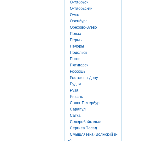
Октябрьск
Октябрьский
Омск
Оренбург
Орехово-Зуево
Пенза
Пермь
Печоры
Подольск
Псков
Пятигорск
Россошь
Ростов-на-Дону
Рудня
Руза
Рязань
Санкт-Петербург
Сарапул
Сатка
Северобайкальск
Сергиев Посад
Смышляевка (Волжский р-
н)