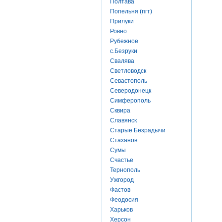
Полтава
Попельня (пгт)
Прилуки
Ровно
Рубежное
с.Безруки
Свалява
Светловодск
Севастополь
Северодонецк
Симферополь
Сквира
Славянск
Старые Безрадычи
Стаханов
Сумы
Счастье
Тернополь
Ужгород
Фастов
Феодосия
Харьков
Херсон