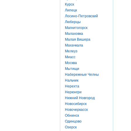
Курск
Липецк
Лосино-Петровский
Люберцы
Магнитогорск
Малаховка
Малая Вишера
Махачкала
Мелеуз
Миасс
Москва
Мытищи
Набережные Челны
Нальчик
Нерехта
Нерюнгри
Нижний Новгород
Новосибирск
Новочеркасск
Обнинск
Одинцово
Озерск