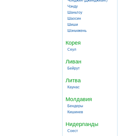
Чонджин (Джинджианг)
Чэнду
Шаньтоу
Шаосин
Шиши
Шэньчжень
Корея
Сеул
Ливан
Бейрут
Литва
Каунас
Молдавия
Бендеры
Кишинев
Нидерланды
Соест