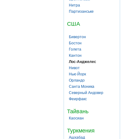
Нитра
Партизанське
США
Бивертон
Бостон
Голета
Кантон
Лос-Анджелес
Нивот
Нью Йорк
Орландо
Санта Моника
Северный Андовер
Феирфакс
Тайвань
Каосиан
Туркмения
Ашхабад