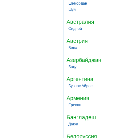
Шемордан
Шуя
Австралия
Сидней
Австрия
Вена
Азербайджан
Баку
Аргентина
Буэнос Айрес
Армения
Ереван
Бангладеш
Дакка
Белоруссия