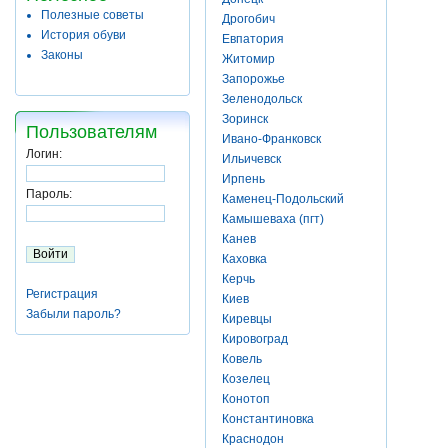
Полезные советы
Дрогобич
История обуви
Евпатория
Законы
Житомир
Запорожье
Зеленодольск
Зоринск
Пользователям
Ивано-Франковск
Логин:
Ильичевск
Ирпень
Пароль:
Каменец-Подольский
Камышеваха (пгт)
Канев
Каховка
Керчь
Регистрация
Киев
Забыли пароль?
Киревцы
Кировоград
Ковель
Козелец
Конотоп
Константиновка
Краснодон