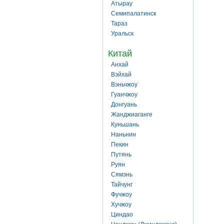
Атырау
Семипалатинск
Тараз
Уральск
Китай
Анхай
Вэйхай
Вэньчжоу
Гуанчжоу
Донгуань
Жанджиаганге
Куньшань
Наньнин
Пекин
Путянь
Руян
Сямэнь
Тайчунг
Фучжоу
Хучжоу
Циндао