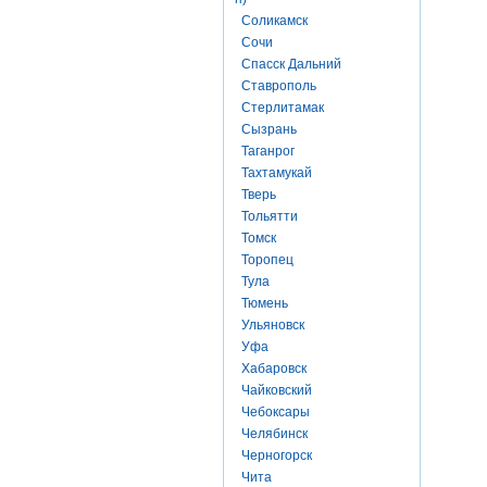
Соликамск
Сочи
Спасск Дальний
Ставрополь
Стерлитамак
Сызрань
Таганрог
Тахтамукай
Тверь
Тольятти
Томск
Торопец
Тула
Тюмень
Ульяновск
Уфа
Хабаровск
Чайковский
Чебоксары
Челябинск
Черногорск
Чита