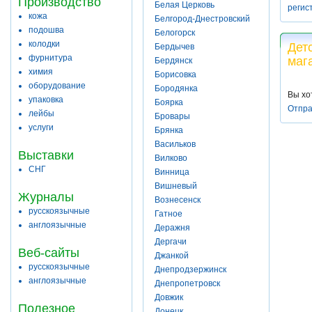
Производство
Белая Церковь
регис
кожа
Белгород-Днестровский
подошва
Белогорск
колодки
Дет
Бердычев
фурнитура
маг
Бердянск
химия
Борисовка
оборудование
Бородянка
Вы хо
упаковка
Боярка
Отпра
лейбы
Бровары
услуги
Брянка
Васильков
Выставки
Вилково
СНГ
Винница
Вишневый
Журналы
Вознесенск
русскоязычные
Гатное
англоязычные
Деражня
Дергачи
Веб-сайты
Джанкой
русскоязычные
Днепродзержинск
англоязычные
Днепропетровск
Довжик
Полезное
Донецк