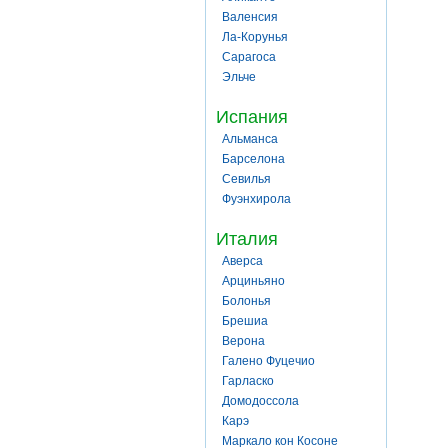
Валенсия
Ла-Корунья
Сарагоса
Эльче
Испания
Альманса
Барселона
Севилья
Фуэнхирола
Италия
Аверса
Арциньяно
Болонья
Брешиа
Верона
Галено Фуцечио
Гарласко
Домодоссола
Карэ
Маркало кон Косоне