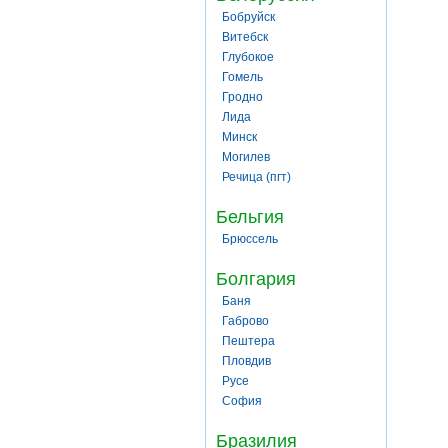
Бобруйск
Витебск
Глубокое
Гомель
Гродно
Лида
Минск
Могилев
Речица (пгт)
Бельгия
Брюссель
Болгария
Баня
Габрово
Пештера
Пловдив
Русе
София
Бразилия