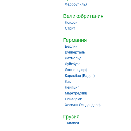
Фарроупилья
Великобритания
Лондон
Стрит
Германия
Берлин
Вупперталь
Детмольд
Дуйсбург
Дюссельдорф
Карлсбад (Баден)
Лар
Лейпциг
Марктредвиц
Оснабрюк
Хессиш-Ольдендорф
Грузия
Тбилиси