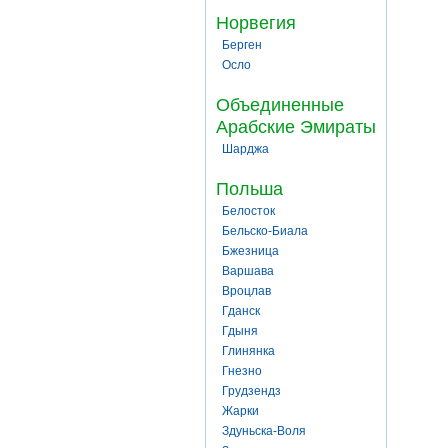
Норвегия
Берген
Осло
Объединенные
Арабские Эмираты
Шарджа
Польша
Белосток
Бельско-Биала
Бжезница
Варшава
Вроцлав
Гданск
Гдыня
Глинянка
Гнезно
Грудзендз
Жарки
Здуньска-Воля