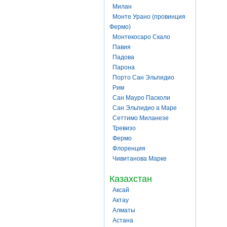
Милан
Монте Урано (провинция
Фермо)
Монтекосаро Скало
Павия
Падова
Парона
Порто Сан Эльпидио
Рим
Сан Мауро Пасколи
Сан Эльпидио а Маре
Сеттимо Миланезе
Тревизо
Фермо
Флоренция
Чивитанова Марке
Казахстан
Аксай
Актау
Алматы
Астана