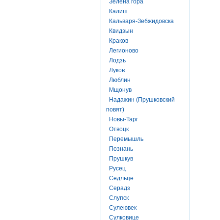
Зелена гора
Калиш
Кальваря-Зебжидовска
Квидзын
Краков
Легионово
Лодзь
Луков
Люблин
Мщонув
Надажин (Прушковский
повят)
Новы-Тарг
Отвоцк
Перемышль
Познань
Прушкув
Русец
Седльце
Серадз
Слупск
Сулеювек
Сулковице