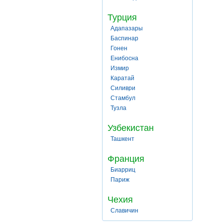
Турция
Адапазары
Баспинар
Гонен
Енибосна
Измир
Каратай
Силиври
Стамбул
Тузла
Узбекистан
Ташкент
Франция
Биарриц
Париж
Чехия
Славичин