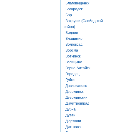
Благовещенск
Богородск
Бор
Вахруши (Слободской
район)
Видное
Владимир
Волгоград
Ворсма
Воткинск
Голицыно
Горно-Алтайск
Городец
Губкин
Давлеканово
Дзержинск
Дзержинский
Димитровград
Дубна
Дуван
Дюртюли
Дятьково