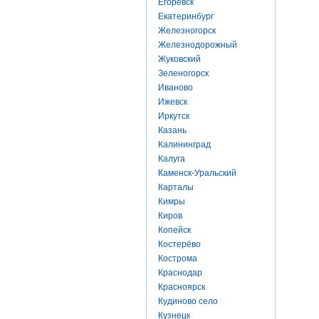
Егоревск
Екатеринбург
Железногорск
Железнодорожный
Жуковский
Зеленогорск
Иваново
Ижевск
Иркутск
Казань
Калининград
Калуга
Каменск-Уральский
Карталы
Кимры
Киров
Копейск
Костерёво
Кострома
Краснодар
Красноярск
Кудиново село
Кузнецк