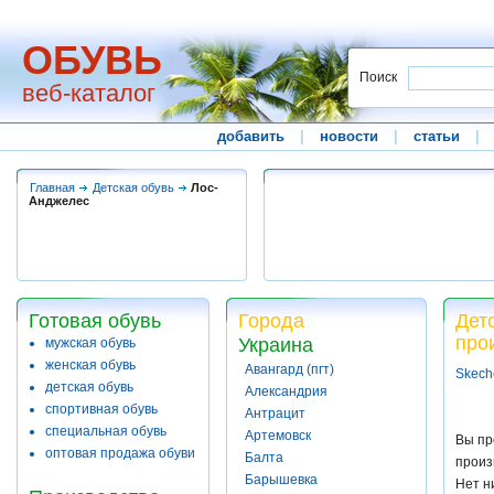
ОБУВЬ
Поиск
веб-каталог
добавить
|
новости
|
статьи
|
Главная
Детская обувь
Лос-
Анджелес
Готовая обувь
Города
Дет
про
Украина
мужская обувь
женская обувь
Авангард (пгт)
Skech
детская обувь
Александрия
спортивная обувь
Антрацит
специальная обувь
Артемовск
Вы пр
оптовая продажа обуви
Балта
произ
Барышевка
Нет н