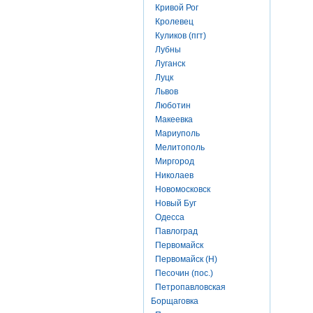
Кривой Рог
Кролевец
Куликов (пгт)
Лубны
Луганск
Луцк
Львов
Люботин
Макеевка
Мариуполь
Мелитополь
Миргород
Николаев
Новомосковск
Новый Буг
Одесса
Павлоград
Первомайск
Первомайск (Н)
Песочин (пос.)
Петропавловская
Борщаговка