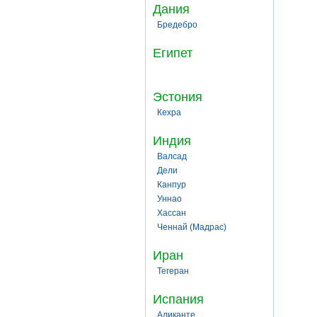
Дания
Бредебро
Египет
Эстония
Кехра
Индия
Валсад
Дели
Канпур
Уннао
Хассан
Ченнай (Мадрас)
Иран
Тегеран
Испания
Аликанте