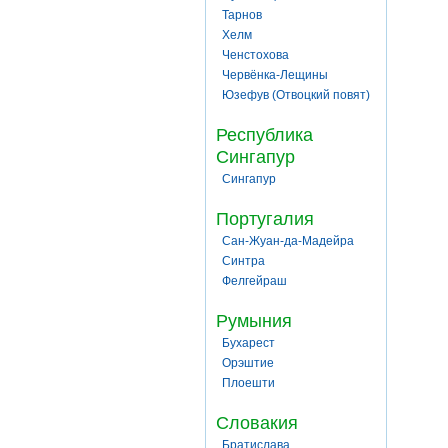
Тарнов
Хелм
Ченстохова
Червёнка-Лещины
Юзефув (Отвоцкий повят)
Республика
Сингапур
Сингапур
Португалия
Сан-Жуан-да-Мадейра
Синтра
Фелгейраш
Румыния
Бухарест
Орэштие
Плоешти
Словакия
Братислава