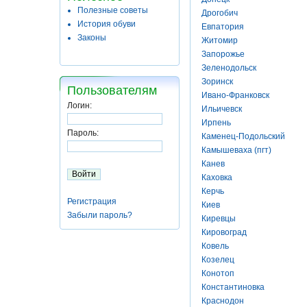
Полезные советы
Дрогобич
История обуви
Евпатория
Законы
Житомир
Запорожье
Зеленодольск
Зоринск
Пользователям
Ивано-Франковск
Логин:
Ильичевск
Ирпень
Пароль:
Каменец-Подольский
Камышеваха (пгт)
Канев
Каховка
Керчь
Регистрация
Киев
Забыли пароль?
Киревцы
Кировоград
Ковель
Козелец
Конотоп
Константиновка
Краснодон