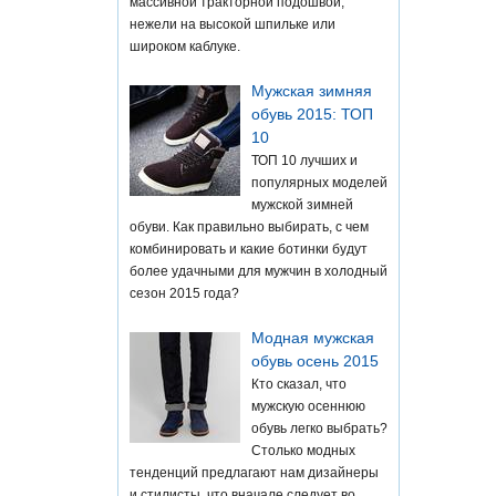
массивной тракторной подошвой,
нежели на высокой шпильке или
широком каблуке.
Мужская зимняя
обувь 2015: ТОП
10
ТОП 10 лучших и
популярных моделей
мужской зимней
обуви. Как правильно выбирать, с чем
комбинировать и какие ботинки будут
более удачными для мужчин в холодный
сезон 2015 года?
Модная мужская
обувь осень 2015
Кто сказал, что
мужскую осеннюю
обувь легко выбрать?
Столько модных
тенденций предлагают нам дизайнеры
и стилисты, что вначале следует во