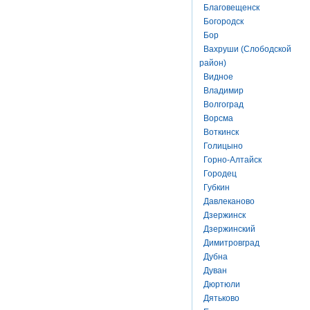
Благовещенск
Богородск
Бор
Вахруши (Слободской
район)
Видное
Владимир
Волгоград
Ворсма
Воткинск
Голицыно
Горно-Алтайск
Городец
Губкин
Давлеканово
Дзержинск
Дзержинский
Димитровград
Дубна
Дуван
Дюртюли
Дятьково