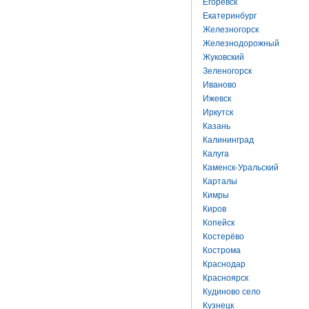
Егоревск
Екатеринбург
Железногорск
Железнодорожный
Жуковский
Зеленогорск
Иваново
Ижевск
Иркутск
Казань
Калининград
Калуга
Каменск-Уральский
Карталы
Кимры
Киров
Копейск
Костерёво
Кострома
Краснодар
Красноярск
Кудиново село
Кузнецк