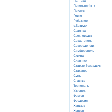
Полтава
Попельня (пгт)
Прилуки
Ровно
Рубежное
с.Безруки
Свалява
Светловодск
Севастополь
Северодонецк
Симферополь
Сквира
Славянск
Старые Безрадычи
Стаханов
Сумы
Счастье
Тернополь
Ужгород
Фастов
Феодосия
Харьков
Херсон