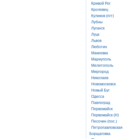
Кривой Рог
Кролевец
Куликов (пгт)
Лубны
Луганск
Луцк
Львов
Люботин
Макеевка
Мариуполь
Мелитополь
Миргород
Николаев
Новомосковск
Новый Буг
Одесса
Павлоград
Первомайск
Первомайск (Н)
Песочин (пос.)
Петропавловская
Борщаговка