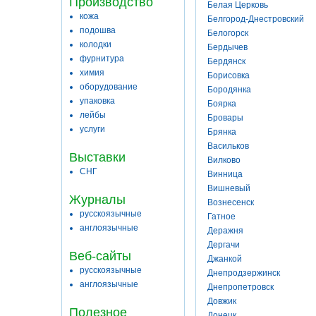
Производство
Белая Церковь
кожа
Белгород-Днестровский
подошва
Белогорск
колодки
Бердычев
фурнитура
Бердянск
химия
Борисовка
оборудование
Бородянка
упаковка
Боярка
лейбы
Бровары
услуги
Брянка
Васильков
Выставки
Вилково
СНГ
Винница
Вишневый
Журналы
Вознесенск
русскоязычные
Гатное
англоязычные
Деражня
Дергачи
Веб-сайты
Джанкой
русскоязычные
Днепродзержинск
англоязычные
Днепропетровск
Довжик
Полезное
Донецк