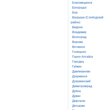
Благовещенск
Богородск
Бор
Вахруши (Слободской
район)
Видное
Владимир
Волгоград
Ворсма
Воткинск
Голицыно
Горно-Алтайск
Городец
Губкин
Давлеканово
Дзержинск
Дзержинский
Димитровград
Дубна
Дуван
Дюртюли
Дятьково