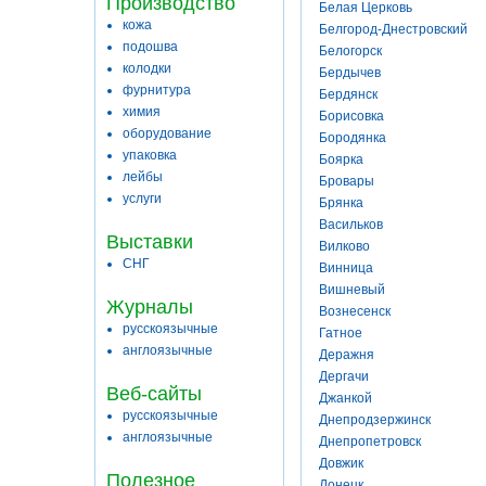
Производство
Белая Церковь
кожа
Белгород-Днестровский
подошва
Белогорск
колодки
Бердычев
фурнитура
Бердянск
химия
Борисовка
оборудование
Бородянка
упаковка
Боярка
лейбы
Бровары
услуги
Брянка
Васильков
Выставки
Вилково
СНГ
Винница
Вишневый
Журналы
Вознесенск
русскоязычные
Гатное
англоязычные
Деражня
Дергачи
Веб-сайты
Джанкой
русскоязычные
Днепродзержинск
англоязычные
Днепропетровск
Довжик
Полезное
Донецк