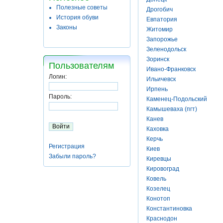
Полезные советы
Дрогобич
История обуви
Евпатория
Законы
Житомир
Запорожье
Зеленодольск
Зоринск
Пользователям
Ивано-Франковск
Логин:
Ильичевск
Ирпень
Пароль:
Каменец-Подольский
Камышеваха (пгт)
Канев
Каховка
Керчь
Регистрация
Киев
Забыли пароль?
Киревцы
Кировоград
Ковель
Козелец
Конотоп
Константиновка
Краснодон