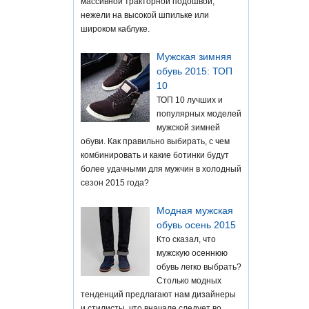
массивной тракторной подошвой,
нежели на высокой шпильке или
широком каблуке.
Мужская зимняя
обувь 2015: ТОП
10
ТОП 10 лучших и
популярных моделей
мужской зимней
обуви. Как правильно выбирать, с чем
комбинировать и какие ботинки будут
более удачными для мужчин в холодный
сезон 2015 года?
Модная мужская
обувь осень 2015
Кто сказал, что
мужскую осеннюю
обувь легко выбрать?
Столько модных
тенденций предлагают нам дизайнеры
и стилисты, что вначале следует во