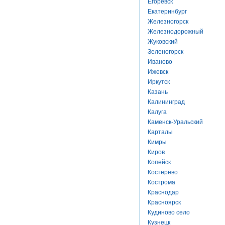
Егоревск
Екатеринбург
Железногорск
Железнодорожный
Жуковский
Зеленогорск
Иваново
Ижевск
Иркутск
Казань
Калининград
Калуга
Каменск-Уральский
Карталы
Кимры
Киров
Копейск
Костерёво
Кострома
Краснодар
Красноярск
Кудиново село
Кузнецк