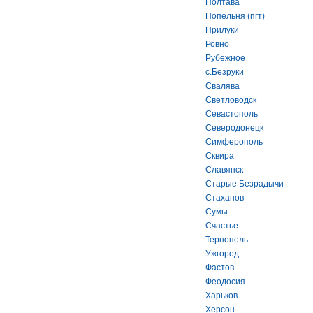
Полтава
Попельня (пгт)
Прилуки
Ровно
Рубежное
с.Безруки
Свалява
Светловодск
Севастополь
Северодонецк
Симферополь
Сквира
Славянск
Старые Безрадычи
Стаханов
Сумы
Счастье
Тернополь
Ужгород
Фастов
Феодосия
Харьков
Херсон