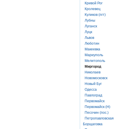
Кривой Рог
Кролевец
Куликов (пгт)
Лубны
Луганск
Луцк
Львов
Люботин
Макеевка
Мариуполь
Мелитополь
Миргород
Николаев
Новомосковск
Новый Буг
Одесса
Павлоград
Первомайск
Первомайск (Н)
Песочин (пос.)
Петропавловская
Борщаговка