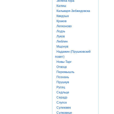
Зелена гора
Калиш
Кальваря-Зебжидовска
Квидзын
Краков
Легионово
Лодзь
Луков
Люблин
Мщонув
Надажин (Прушковский
повят)
Новы-Тарг
Отвоцк
Перемышль
Познань
Прушкув
Русец
Седльце
Серадз
Слупск
Сулеювек
Сулковице