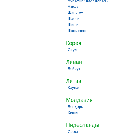
Чонджин (Джинджианг)
Чэнду
Шаньтоу
Шаосин
Шиши
Шэньчжень
Корея
Сеул
Ливан
Бейрут
Литва
Каунас
Молдавия
Бендеры
Кишинев
Нидерланды
Соест