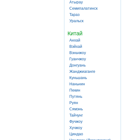
Атырау
Семипалатинск
Тараз
Уральск
Китай
Анхай
Вэйхай
Вэньчжоу
Гуанчжоу
Донгуань
Жанджиаганге
Куньшань
Наньнин
Пекин
Путянь
Руян
Сямэнь
Тайчунг
Фучжоу
Хучжоу
Циндао