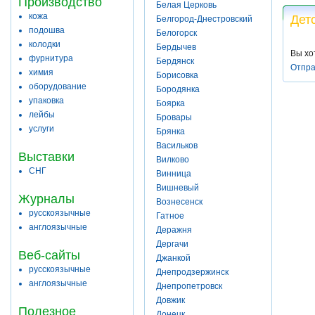
Производство
Белая Церковь
кожа
Дет
Белгород-Днестровский
подошва
Белогорск
колодки
Бердычев
Вы хо
фурнитура
Бердянск
Отпра
химия
Борисовка
оборудование
Бородянка
упаковка
Боярка
лейбы
Бровары
услуги
Брянка
Васильков
Выставки
Вилково
СНГ
Винница
Вишневый
Журналы
Вознесенск
русскоязычные
Гатное
англоязычные
Деражня
Дергачи
Веб-сайты
Джанкой
русскоязычные
Днепродзержинск
англоязычные
Днепропетровск
Довжик
Полезное
Донецк