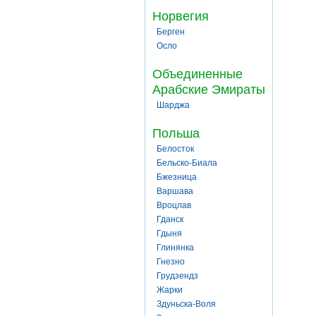
Норвегия
Берген
Осло
Объединенные
Арабские Эмираты
Шарджа
Польша
Белосток
Бельско-Биала
Бжезница
Варшава
Вроцлав
Гданск
Гдыня
Глинянка
Гнезно
Грудзендз
Жарки
Здуньска-Воля