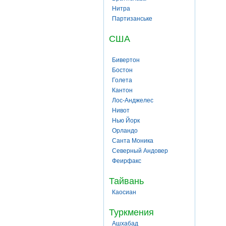
Нитра
Партизанське
США
Бивертон
Бостон
Голета
Кантон
Лос-Анджелес
Нивот
Нью Йорк
Орландо
Санта Моника
Северный Андовер
Феирфакс
Тайвань
Каосиан
Туркмения
Ашхабад