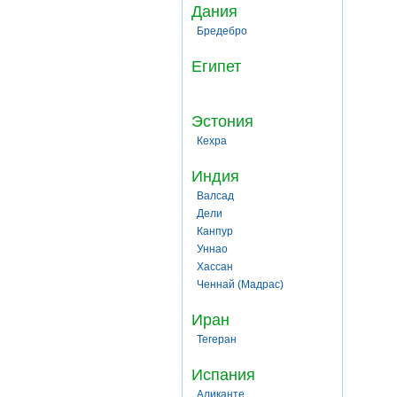
Дания
Бредебро
Египет
Эстония
Кехра
Индия
Валсад
Дели
Канпур
Уннао
Хассан
Ченнай (Мадрас)
Иран
Тегеран
Испания
Аликанте