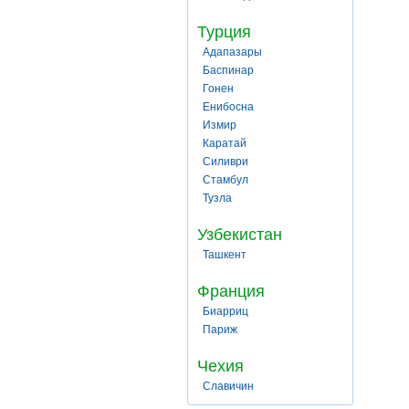
Турция
Адапазары
Баспинар
Гонен
Енибосна
Измир
Каратай
Силиври
Стамбул
Тузла
Узбекистан
Ташкент
Франция
Биарриц
Париж
Чехия
Славичин