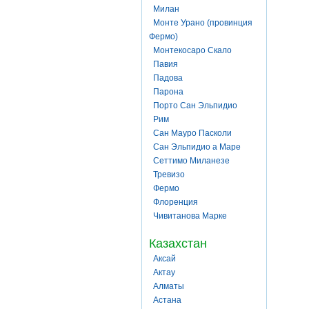
Милан
Монте Урано (провинция
Фермо)
Монтекосаро Скало
Павия
Падова
Парона
Порто Сан Эльпидио
Рим
Сан Мауро Пасколи
Сан Эльпидио а Маре
Сеттимо Миланезе
Тревизо
Фермо
Флоренция
Чивитанова Марке
Казахстан
Аксай
Актау
Алматы
Астана