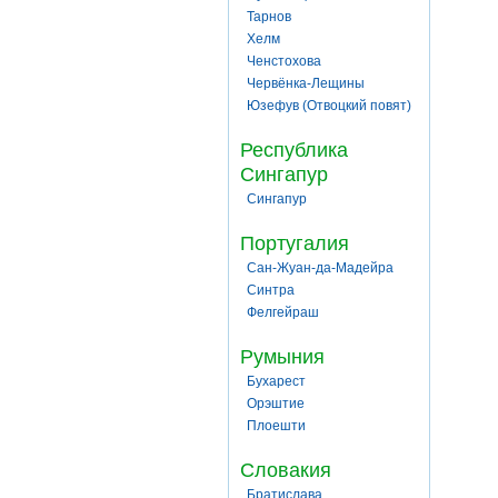
Тарнов
Хелм
Ченстохова
Червёнка-Лещины
Юзефув (Отвоцкий повят)
Республика
Сингапур
Сингапур
Португалия
Сан-Жуан-да-Мадейра
Синтра
Фелгейраш
Румыния
Бухарест
Орэштие
Плоешти
Словакия
Братислава