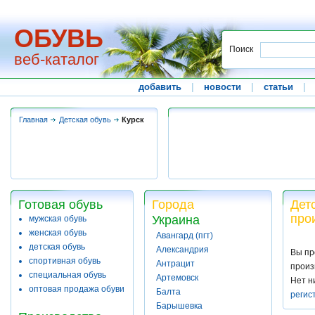
ОБУВЬ
Поиск
веб-каталог
добавить
|
новости
|
статьи
|
Главная
Детская обувь
Курск
Готовая обувь
Города
Детс
про
Украина
мужская обувь
женская обувь
Авангард (пгт)
детская обувь
Александрия
Вы пр
спортивная обувь
Антрацит
произ
специальная обувь
Артемовск
Нет н
оптовая продажа обуви
Балта
регис
Барышевка