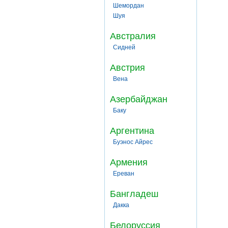
Шемордан
Шуя
Австралия
Сидней
Австрия
Вена
Азербайджан
Баку
Аргентина
Буэнос Айрес
Армения
Ереван
Бангладеш
Дакка
Белоруссия