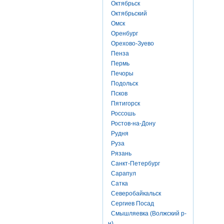
Октябрьск
Октябрьский
Омск
Оренбург
Орехово-Зуево
Пенза
Пермь
Печоры
Подольск
Псков
Пятигорск
Россошь
Ростов-на-Дону
Рудня
Руза
Рязань
Санкт-Петербург
Сарапул
Сатка
Северобайкальск
Сергиев Посад
Смышляевка (Волжский р-
н)