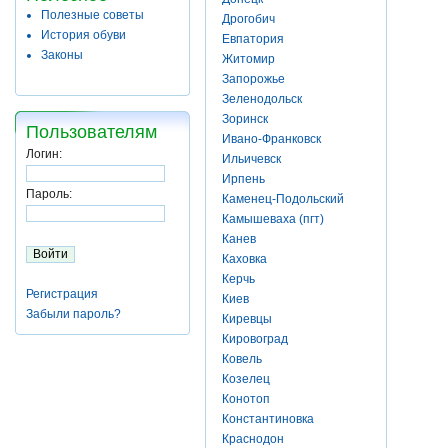
Полезные советы
Дрогобич
История обуви
Евпатория
Законы
Житомир
Запорожье
Зеленодольск
Зоринск
Пользователям
Ивано-Франковск
Логин:
Ильичевск
Ирпень
Пароль:
Каменец-Подольский
Камышеваха (пгт)
Канев
Каховка
Керчь
Регистрация
Киев
Забыли пароль?
Киревцы
Кировоград
Ковель
Козелец
Конотоп
Константиновка
Краснодон