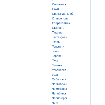
Соликамск
Сочи
Спасск Дальний
Ставрополь
Стерлитамак
Сызрань
Таганрог
Тахтамукай
Тверь
Тольятти
Томск
Торопец
Тула
Тюмень
Ульяновск
Уфа
Хабаровск
Чайковский
Чебоксары
Челябинск
Черногорск
Чита