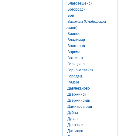
Благовещенск
Богородск
Бор
Вахруши (Слободской
район)
Видное
Владимир
Волгоград
Ворсма
Воткинск
Голицыно
Горно-Алтайск
Городец
Губкин
Давлеканово
Дзержинск
Дзержинский
Димитровград
Дубна
Дуван
Дюртюли
Дятьково