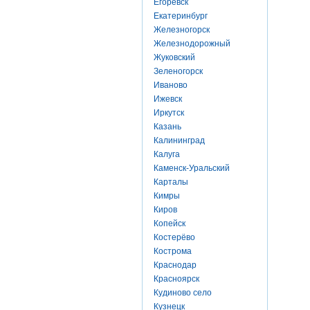
Егоревск
Екатеринбург
Железногорск
Железнодорожный
Жуковский
Зеленогорск
Иваново
Ижевск
Иркутск
Казань
Калининград
Калуга
Каменск-Уральский
Карталы
Кимры
Киров
Копейск
Костерёво
Кострома
Краснодар
Красноярск
Кудиново село
Кузнецк