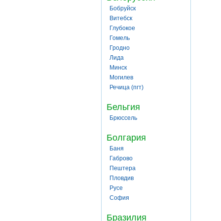
Бобруйск
Витебск
Глубокое
Гомель
Гродно
Лида
Минск
Могилев
Речица (пгт)
Бельгия
Брюссель
Болгария
Баня
Габрово
Пештера
Пловдив
Русе
София
Бразилия