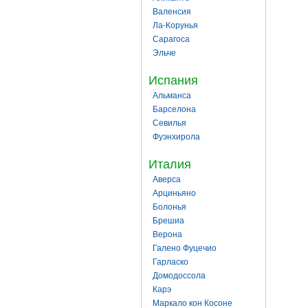
Валенсия
Ла-Корунья
Сарагоса
Эльче
Испания
Альманса
Барселона
Севилья
Фуэнхирола
Италия
Аверса
Арциньяно
Болонья
Брешиа
Верона
Галено Фуцечио
Гарласко
Домодоссола
Карэ
Маркало кон Косоне