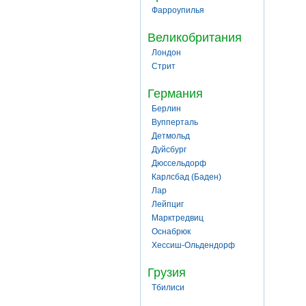
Фарроупилья
Великобритания
Лондон
Стрит
Германия
Берлин
Вупперталь
Детмольд
Дуйсбург
Дюссельдорф
Карлсбад (Баден)
Лар
Лейпциг
Марктредвиц
Оснабрюк
Хессиш-Ольдендорф
Грузия
Тбилиси