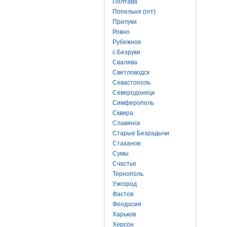
Полтава
Попельня (пгт)
Прилуки
Ровно
Рубежное
с.Безруки
Свалява
Светловодск
Севастополь
Северодонецк
Симферополь
Сквира
Славянск
Старые Безрадычи
Стаханов
Сумы
Счастье
Тернополь
Ужгород
Фастов
Феодосия
Харьков
Херсон