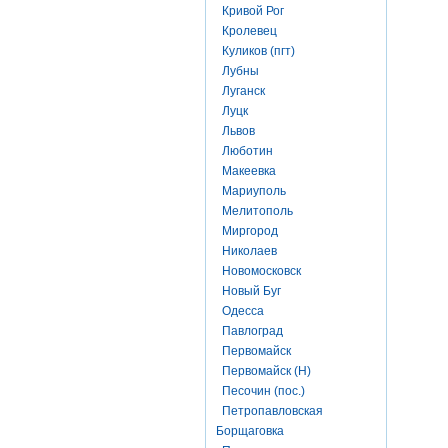
Кривой Рог
Кролевец
Куликов (пгт)
Лубны
Луганск
Луцк
Львов
Люботин
Макеевка
Мариуполь
Мелитополь
Миргород
Николаев
Новомосковск
Новый Буг
Одесса
Павлоград
Первомайск
Первомайск (Н)
Песочин (пос.)
Петропавловская
Борщаговка