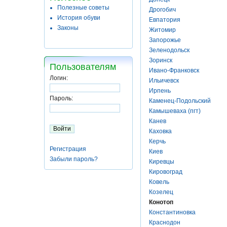
Полезные советы
Дрогобич
История обуви
Евпатория
Законы
Житомир
Запорожье
Зеленодольск
Зоринск
Пользователям
Ивано-Франковск
Логин:
Ильичевск
Ирпень
Пароль:
Каменец-Подольский
Камышеваха (пгт)
Канев
Каховка
Керчь
Регистрация
Киев
Забыли пароль?
Киревцы
Кировоград
Ковель
Козелец
Конотоп
Константиновка
Краснодон