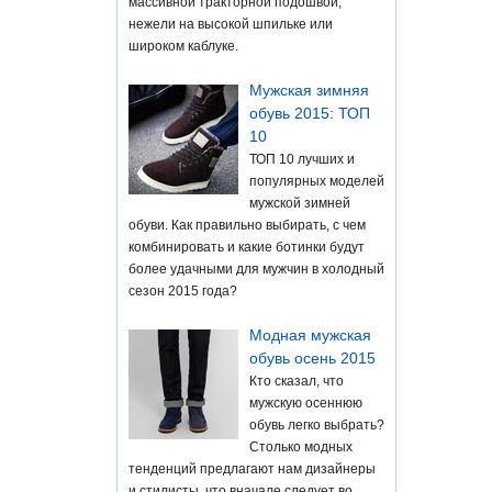
массивной тракторной подошвой,
нежели на высокой шпильке или
широком каблуке.
Мужская зимняя
обувь 2015: ТОП
10
ТОП 10 лучших и
популярных моделей
мужской зимней
обуви. Как правильно выбирать, с чем
комбинировать и какие ботинки будут
более удачными для мужчин в холодный
сезон 2015 года?
Модная мужская
обувь осень 2015
Кто сказал, что
мужскую осеннюю
обувь легко выбрать?
Столько модных
тенденций предлагают нам дизайнеры
и стилисты, что вначале следует во