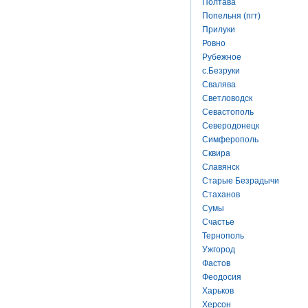
Полтава
Попельня (пгт)
Прилуки
Ровно
Рубежное
с.Безруки
Свалява
Светловодск
Севастополь
Северодонецк
Симферополь
Сквира
Славянск
Старые Безрадычи
Стаханов
Сумы
Счастье
Тернополь
Ужгород
Фастов
Феодосия
Харьков
Херсон