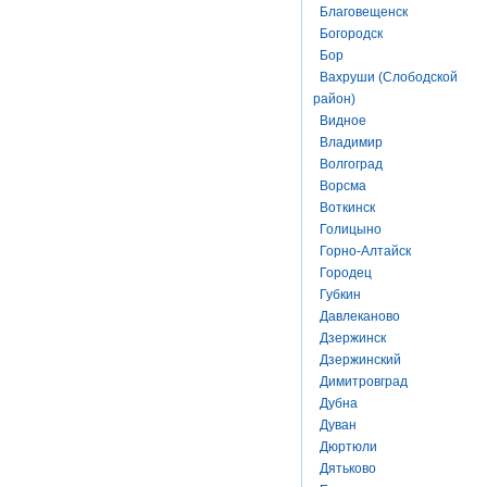
Благовещенск
Богородск
Бор
Вахруши (Слободской
район)
Видное
Владимир
Волгоград
Ворсма
Воткинск
Голицыно
Горно-Алтайск
Городец
Губкин
Давлеканово
Дзержинск
Дзержинский
Димитровград
Дубна
Дуван
Дюртюли
Дятьково