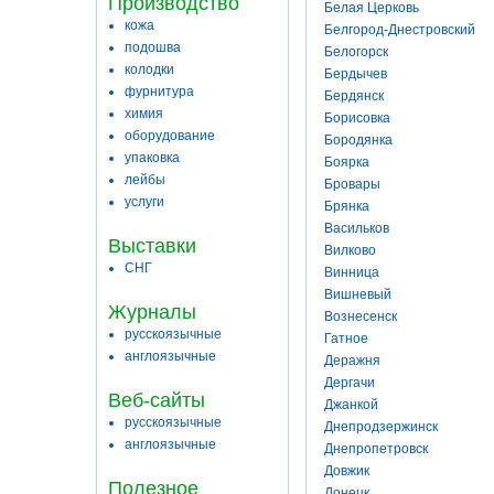
Производство
Белая Церковь
кожа
Белгород-Днестровский
подошва
Белогорск
колодки
Бердычев
фурнитура
Бердянск
химия
Борисовка
оборудование
Бородянка
упаковка
Боярка
лейбы
Бровары
услуги
Брянка
Васильков
Выставки
Вилково
СНГ
Винница
Вишневый
Журналы
Вознесенск
русскоязычные
Гатное
англоязычные
Деражня
Дергачи
Веб-сайты
Джанкой
русскоязычные
Днепродзержинск
англоязычные
Днепропетровск
Довжик
Полезное
Донецк