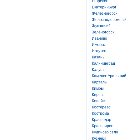
Егоревск
Екатеринбург
Железногорск
Железнодорожный
Жуковский
Зеленогорск
Иваново
Ижевск
Иркутск
Казань
Калининград
Калуга
Каменск-Уральский
Карталы
Кимры
Киров
Копейск
Костерёво
Кострома
Краснодар
Красноярск
Кудиново село
Кузнецк