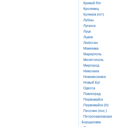
Кривой Рог
Кролевец
Куликов (пгт)
Лубны
Луганск
Луцк
Львов
Люботин
Макеевка
Мариуполь
Мелитополь
Миргород
Николаев
Новомосковск
Новый Буг
Одесса
Павлоград
Первомайск
Первомайск (Н)
Песочин (пос.)
Петропавловская
Борщаговка