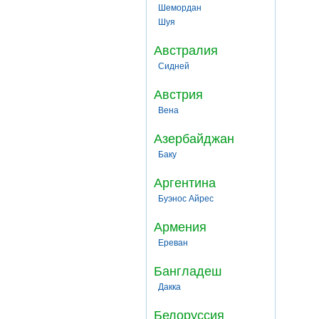
Шемордан
Шуя
Австралия
Сидней
Австрия
Вена
Азербайджан
Баку
Аргентина
Буэнос Айрес
Армения
Ереван
Бангладеш
Дакка
Белоруссия