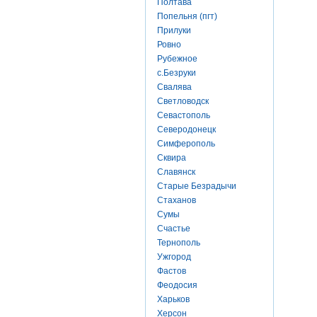
Полтава
Попельня (пгт)
Прилуки
Ровно
Рубежное
с.Безруки
Свалява
Светловодск
Севастополь
Северодонецк
Симферополь
Сквира
Славянск
Старые Безрадычи
Стаханов
Сумы
Счастье
Тернополь
Ужгород
Фастов
Феодосия
Харьков
Херсон