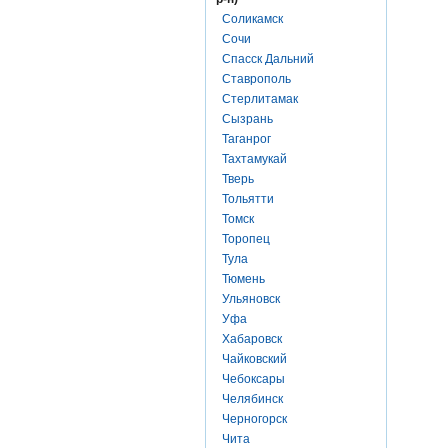
Соликамск
Сочи
Спасск Дальний
Ставрополь
Стерлитамак
Сызрань
Таганрог
Тахтамукай
Тверь
Тольятти
Томск
Торопец
Тула
Тюмень
Ульяновск
Уфа
Хабаровск
Чайковский
Чебоксары
Челябинск
Черногорск
Чита