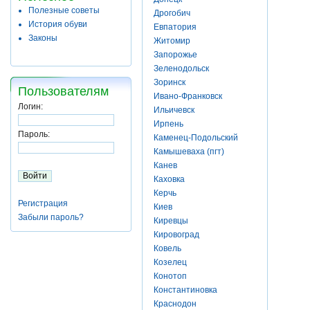
Полезные советы
Дрогобич
История обуви
Евпатория
Законы
Житомир
Запорожье
Зеленодольск
Зоринск
Пользователям
Ивано-Франковск
Логин:
Ильичевск
Ирпень
Пароль:
Каменец-Подольский
Камышеваха (пгт)
Канев
Каховка
Керчь
Регистрация
Киев
Забыли пароль?
Киревцы
Кировоград
Ковель
Козелец
Конотоп
Константиновка
Краснодон