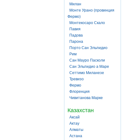
Милан
Монте Урано (провинция
Фермо)
Монтекосаро Скало
Павия
Падова
Парона
Порто Сан Эльпидио
Рим
Сан Мауро Пасколи
Сан Эльпидио а Маре
Сеттимо Миланезе
Тревизо
Фермо
Флоренция
Чивитанова Марке
Казахстан
Аксай
Актау
Алматы
Астана