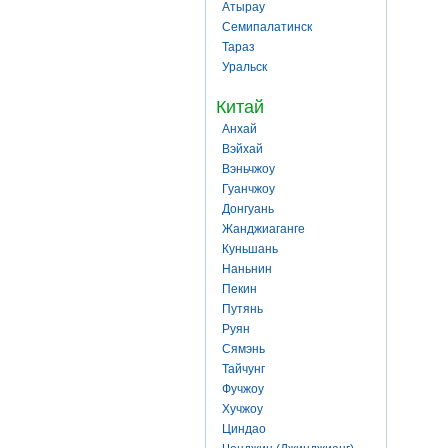
Атырау
Семипалатинск
Тараз
Уральск
Китай
Анхай
Вэйхай
Вэньчжоу
Гуанчжоу
Донгуань
Жанджиаганге
Куньшань
Наньнин
Пекин
Путянь
Руян
Сямэнь
Тайчунг
Фучжоу
Хучжоу
Циндао