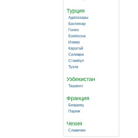
Турция
Адапазары
Баспинар
Гонен
Енибосна
Измир
Каратай
Силиври
Стамбул
Тузла
Узбекистан
Ташкент
Франция
Биарриц
Париж
Чехия
Славичин