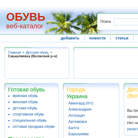
ОБУВЬ
Поиск
веб-каталог
добавить
|
новости
|
статьи
|
Главная
Детская обувь
Смышляевка (Волжский р-н)
Готовая обувь
Города
Дет
(Во
Украина
мужская обувь
женская обувь
Авангард (пгт)
детская обувь
Александрия
Вы пр
спортивная обувь
Антрацит
произ
специальная обувь
Артемовск
Нет н
оптовая продажа обуви
Балта
регис
Барышевка