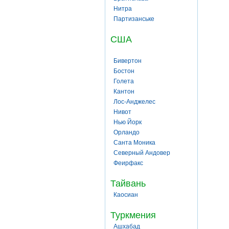
Нитра
Партизанське
США
Бивертон
Бостон
Голета
Кантон
Лос-Анджелес
Нивот
Нью Йорк
Орландо
Санта Моника
Северный Андовер
Феирфакс
Тайвань
Каосиан
Туркмения
Ашхабад