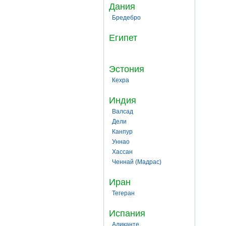
Дания
Бредебро
Египет
Эстония
Кехра
Индия
Валсад
Дели
Канпур
Уннао
Хассан
Ченнай (Мадрас)
Иран
Тегеран
Испания
Аликанте