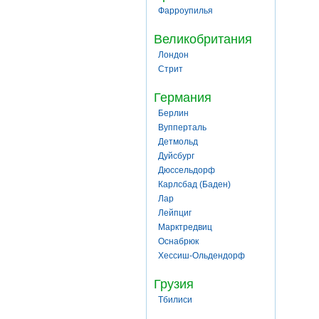
Фарроупилья
Великобритания
Лондон
Стрит
Германия
Берлин
Вупперталь
Детмольд
Дуйсбург
Дюссельдорф
Карлсбад (Баден)
Лар
Лейпциг
Марктредвиц
Оснабрюк
Хессиш-Ольдендорф
Грузия
Тбилиси