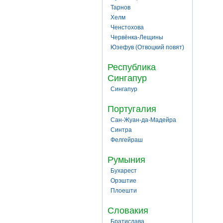
Тарнов
Хелм
Ченстохова
Червёнка-Лещины
Юзефув (Отвоцкий повят)
Республика
Сингапур
Сингапур
Португалия
Сан-Жуан-да-Мадейра
Синтра
Фелгейраш
Румыния
Бухарест
Орэштие
Плоешти
Словакия
Братислава