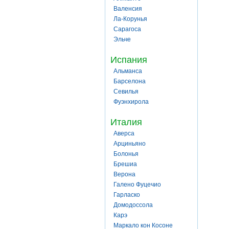
Валенсия
Ла-Корунья
Сарагоса
Эльче
Испания
Альманса
Барселона
Севилья
Фуэнхирола
Италия
Аверса
Арциньяно
Болонья
Брешиа
Верона
Галено Фуцечио
Гарласко
Домодоссола
Карэ
Маркало кон Косоне