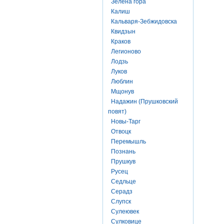
Зелена гора
Калиш
Кальваря-Зебжидовска
Квидзын
Краков
Легионово
Лодзь
Луков
Люблин
Мщонув
Надажин (Прушковский
повят)
Новы-Тарг
Отвоцк
Перемышль
Познань
Прушкув
Русец
Седльце
Серадз
Слупск
Сулеювек
Сулковице