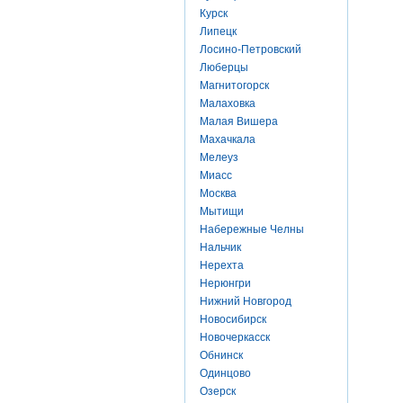
Курск
Липецк
Лосино-Петровский
Люберцы
Магнитогорск
Малаховка
Малая Вишера
Махачкала
Мелеуз
Миасс
Москва
Мытищи
Набережные Челны
Нальчик
Нерехта
Нерюнгри
Нижний Новгород
Новосибирск
Новочеркасск
Обнинск
Одинцово
Озерск