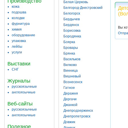
Производство
Белая Церковь
кожа
Дет
Белгород-Днестровский
подошва
(Во
Белогорск
колодки
Бердычев
фурнитура
Бердянск
Вы хо
химия
Борисовка
Отпра
оборудование
Бородянка
упаковка
Боярка
лейбы
Бровары
услуги
Брянка
Васильков
Выставки
Вилково
СНГ
Винница
Вишневый
Журналы
Вознесенск
русскоязычные
Гатное
англоязычные
Деражня
Дергачи
Веб-сайты
Джанкой
русскоязычные
Днепродзержинск
англоязычные
Днепропетровск
Довжик
Полезное
Донецк