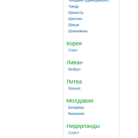
Чонджин (Джинджианг)
Чэнду
Шаньтоу
Шаосин
Шиши
Шэньчжень
Корея
Сеул
Ливан
Бейрут
Литва
Каунас
Молдавия
Бендеры
Кишинев
Нидерланды
Соест