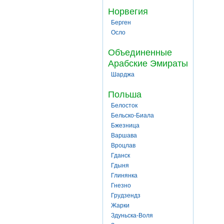
Норвегия
Берген
Осло
Объединенные
Арабские Эмираты
Шарджа
Польша
Белосток
Бельско-Биала
Бжезница
Варшава
Вроцлав
Гданск
Гдыня
Глинянка
Гнезно
Грудзендз
Жарки
Здуньска-Воля