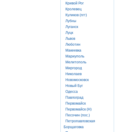
Кривой Рог
Кролевец
Куликов (пгт)
Лубны
Луганск
Луцк
Львов
Люботин
Макеевка
Мариуполь
Мелитополь
Миргород
Николаев
Новомосковск
Новый Буг
Одесса
Павлоград
Первомайск
Первомайск (Н)
Песочин (пос.)
Петропавловская
Борщаговка