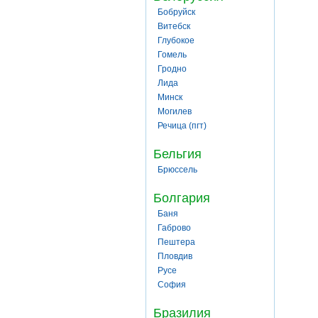
Бобруйск
Витебск
Глубокое
Гомель
Гродно
Лида
Минск
Могилев
Речица (пгт)
Бельгия
Брюссель
Болгария
Баня
Габрово
Пештера
Пловдив
Русе
София
Бразилия