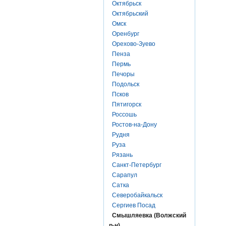
Октябрьск
Октябрьский
Омск
Оренбург
Орехово-Зуево
Пенза
Пермь
Печоры
Подольск
Псков
Пятигорск
Россошь
Ростов-на-Дону
Рудня
Руза
Рязань
Санкт-Петербург
Сарапул
Сатка
Северобайкальск
Сергиев Посад
Смышляевка (Волжский
р-н)