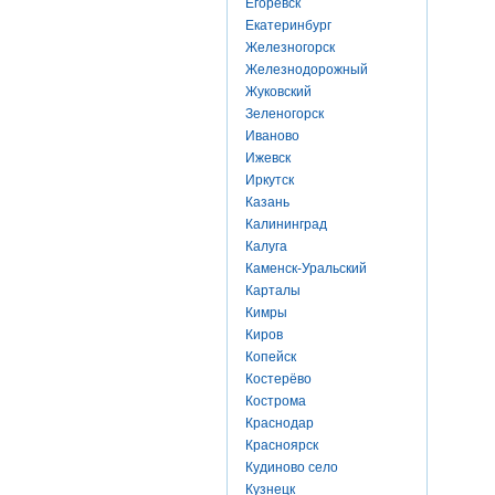
Егоревск
Екатеринбург
Железногорск
Железнодорожный
Жуковский
Зеленогорск
Иваново
Ижевск
Иркутск
Казань
Калининград
Калуга
Каменск-Уральский
Карталы
Кимры
Киров
Копейск
Костерёво
Кострома
Краснодар
Красноярск
Кудиново село
Кузнецк