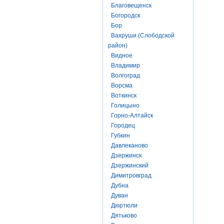
Благовещенск
Богородск
Бор
Вахруши (Слободской
район)
Видное
Владимир
Волгоград
Ворсма
Воткинск
Голицыно
Горно-Алтайск
Городец
Губкин
Давлеканово
Дзержинск
Дзержинский
Димитровград
Дубна
Дуван
Дюртюли
Дятьково