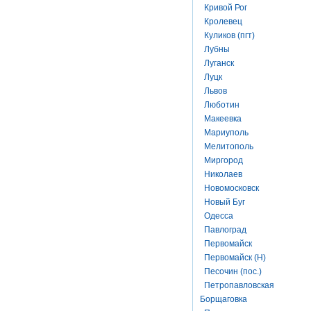
Кривой Рог
Кролевец
Куликов (пгт)
Лубны
Луганск
Луцк
Львов
Люботин
Макеевка
Мариуполь
Мелитополь
Миргород
Николаев
Новомосковск
Новый Буг
Одесса
Павлоград
Первомайск
Первомайск (Н)
Песочин (пос.)
Петропавловская
Борщаговка