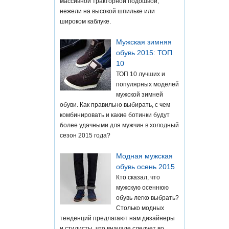
массивной тракторной подошвой,
нежели на высокой шпильке или
широком каблуке.
Мужская зимняя
обувь 2015: ТОП
10
ТОП 10 лучших и
популярных моделей
мужской зимней
обуви. Как правильно выбирать, с чем
комбинировать и какие ботинки будут
более удачными для мужчин в холодный
сезон 2015 года?
Модная мужская
обувь осень 2015
Кто сказал, что
мужскую осеннюю
обувь легко выбрать?
Столько модных
тенденций предлагают нам дизайнеры
и стилисты, что вначале следует во