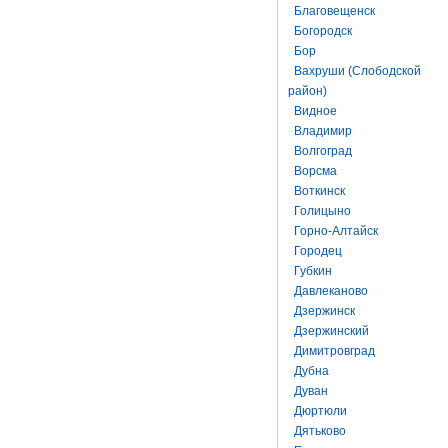
Благовещенск
Богородск
Бор
Вахруши (Слободской
район)
Видное
Владимир
Волгоград
Ворсма
Воткинск
Голицыно
Горно-Алтайск
Городец
Губкин
Давлеканово
Дзержинск
Дзержинский
Димитровград
Дубна
Дуван
Дюртюли
Дятьково