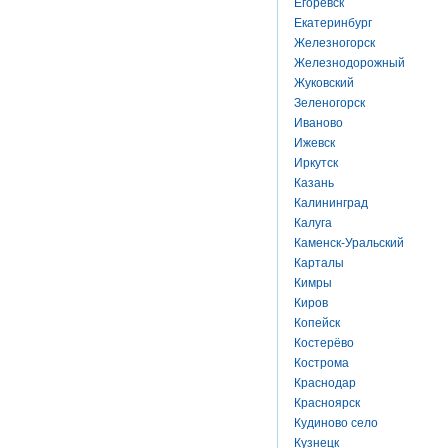
Егоревск
Екатеринбург
Железногорск
Железнодорожный
Жуковский
Зеленогорск
Иваново
Ижевск
Иркутск
Казань
Калининград
Калуга
Каменск-Уральский
Карталы
Кимры
Киров
Копейск
Костерёво
Кострома
Краснодар
Красноярск
Кудиново село
Кузнецк