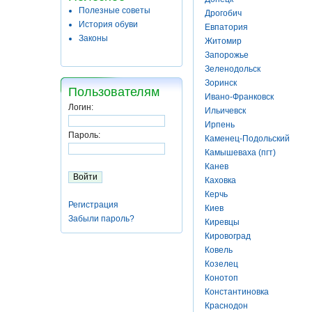
Полезные советы
Дрогобич
История обуви
Евпатория
Законы
Житомир
Запорожье
Зеленодольск
Зоринск
Пользователям
Ивано-Франковск
Логин:
Ильичевск
Ирпень
Пароль:
Каменец-Подольский
Камышеваха (пгт)
Канев
Каховка
Керчь
Регистрация
Киев
Забыли пароль?
Киревцы
Кировоград
Ковель
Козелец
Конотоп
Константиновка
Краснодон