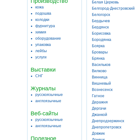
Производство
Белая Церковь
кожа
Белгород-Днестровский
подошва
Белогорск
колодки
Бердычев
фурнитура
Бердянск
химия
Борисовка
оборудование
Бородянка
упаковка
Боярка
лейбы
Бровары
услуги
Брянка
Васильков
Выставки
Вилково
СНГ
Винница
Вишневый
Журналы
Вознесенск
русскоязычные
Гатное
англоязычные
Деражня
Дергачи
Веб-сайты
Джанкой
русскоязычные
Днепродзержинск
англоязычные
Днепропетровск
Довжик
Полезное
Донецк