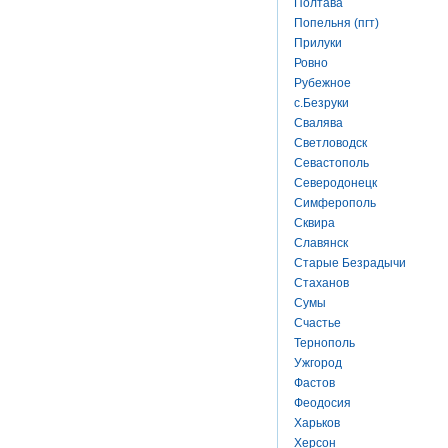
Полтава
Попельня (пгт)
Прилуки
Ровно
Рубежное
с.Безруки
Свалява
Светловодск
Севастополь
Северодонецк
Симферополь
Сквира
Славянск
Старые Безрадычи
Стаханов
Сумы
Счастье
Тернополь
Ужгород
Фастов
Феодосия
Харьков
Херсон