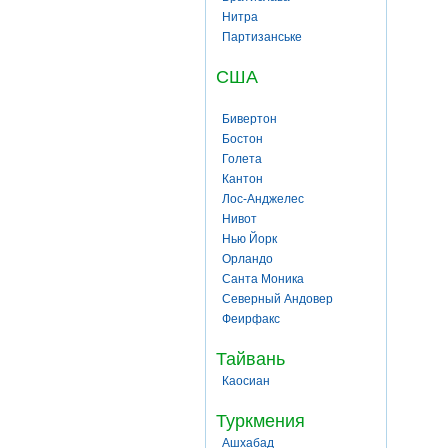
Нитра
Партизанське
США
Бивертон
Бостон
Голета
Кантон
Лос-Анджелес
Нивот
Нью Йорк
Орландо
Санта Моника
Северный Андовер
Феирфакс
Тайвань
Каосиан
Туркмения
Ашхабад