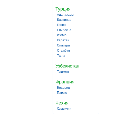
Турция
Адапазары
Баспинар
Гонен
Енибосна
Измир
Каратай
Силиври
Стамбул
Тузла
Узбекистан
Ташкент
Франция
Биарриц
Париж
Чехия
Славичин