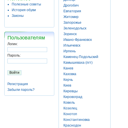
Полезные советы
Дрогобич
История обуви
Евпатория
Законы
Житомир
Запорожье
Зеленодольск
Зоринск
Пользователям
Ивано-Франковск
Логин:
Ильичевск
Ирпень
Пароль:
Каменец-Подольский
Камышеваха (пгт)
Канев
Каховка
Керчь
Регистрация
Киев
Забыли пароль?
Киревцы
Кировоград
Ковель
Козелец
Конотоп
Константиновка
Краснодон