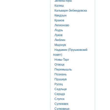
Зелена гора
Калиш
Кальваря-Зебжидовска
Квидзын
Краков
Легионово
Лодзь
Луков
Люблин
Мщонув
Надажин (Прушковский
повят)
Новы-Тарг
Отвоцк
Перемышль
Познань
Прушкув
Русец
Седльце
Серадз
Слупск
Сулеювек
Сулковице