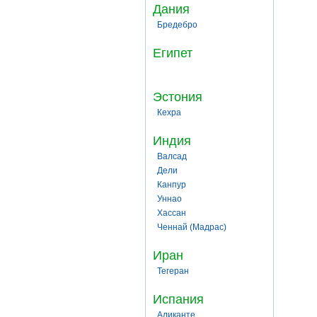
Дания
Бредебро
Египет
Эстония
Кехра
Индия
Валсад
Дели
Канпур
Уннао
Хассан
Ченнай (Мадрас)
Иран
Тегеран
Испания
Аликанте