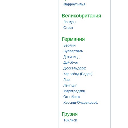
Фарроупилья
Великобритания
Лондон
Стрит
Германия
Берлин
Вупперталь
Детмольд
Дуйсбург
Дюссельдорф
Карлсбад (Баден)
Лар
Лейпциг
Марктредвиц
Оснабрюк
Хессиш-Ольдендорф
Грузия
Тбилиси