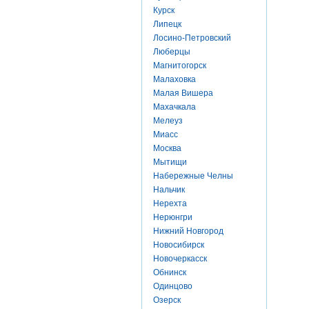
Курск
Липецк
Лосино-Петровский
Люберцы
Магнитогорск
Малаховка
Малая Вишера
Махачкала
Мелеуз
Миасс
Москва
Мытищи
Набережные Челны
Нальчик
Нерехта
Нерюнгри
Нижний Новгород
Новосибирск
Новочеркасск
Обнинск
Одинцово
Озерск