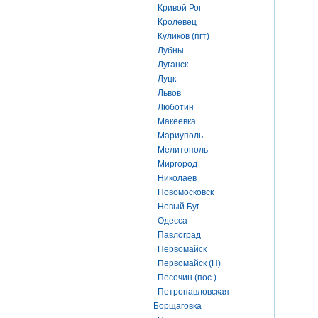
Кривой Рог
Кролевец
Куликов (пгт)
Лубны
Луганск
Луцк
Львов
Люботин
Макеевка
Мариуполь
Мелитополь
Миргород
Николаев
Новомосковск
Новый Буг
Одесса
Павлоград
Первомайск
Первомайск (Н)
Песочин (пос.)
Петропавловская
Борщаговка