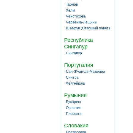
Тарнов
Хелм
Ченстохова
Червёнка-Лещины
Юзефув (Отвоцкий повят)
Республика
Сингапур
Сингапур
Португалия
Сан-Жуан-да-Мадейра
Синтра
Фелгейраш
Румыния
Бухарест
Орэштие
Плоешти
Словакия
Братислава