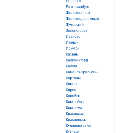
Егоревск
Екатеринбург
Железногорск
Железнодорожный
Жуковский
Зеленогорск
Иваново
Ижевск
Иркутск
Казань
Калининград
Калуга
Каменск-Уральский
Карталы
Кимры
Киров
Копейск
Костерёво
Кострома
Краснодар
Красноярск
Кудиново село
Кузнецк