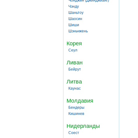
Чонджин (Джинджианг)
Чэнду
Шаньтоу
Шаосин
Шиши
Шэньчжень
Корея
Сеул
Ливан
Бейрут
Литва
Каунас
Молдавия
Бендеры
Кишинев
Нидерланды
Соест