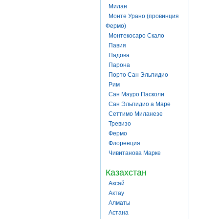
Милан
Монте Урано (провинция
Фермо)
Монтекосаро Скало
Павия
Падова
Парона
Порто Сан Эльпидио
Рим
Сан Мауро Пасколи
Сан Эльпидио а Маре
Сеттимо Миланезе
Тревизо
Фермо
Флоренция
Чивитанова Марке
Казахстан
Аксай
Актау
Алматы
Астана