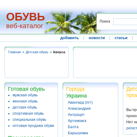
ОБУВЬ
Поиск
веб-каталог
добавить
|
новости
|
статьи
|
Главная
Детская обувь
Аверса
Готовая обувь
Города
Дет
про
Украина
мужская обувь
женская обувь
Авангард (пгт)
детская обувь
Александрия
Вы пр
спортивная обувь
Антрацит
произ
специальная обувь
Артемовск
Нет н
оптовая продажа обуви
Балта
регис
Барышевка