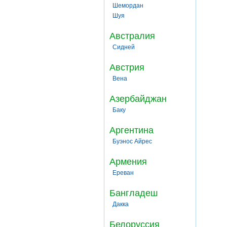
Шемордан
Шуя
Австралия
Сидней
Австрия
Вена
Азербайджан
Баку
Аргентина
Буэнос Айрес
Армения
Ереван
Бангладеш
Дакка
Белоруссия