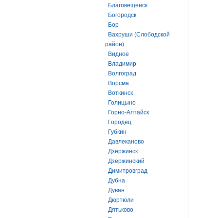
Благовещенск
Богородск
Бор
Вахруши (Слободской
район)
Видное
Владимир
Волгоград
Ворсма
Воткинск
Голицыно
Горно-Алтайск
Городец
Губкин
Давлеканово
Дзержинск
Дзержинский
Димитровград
Дубна
Дуван
Дюртюли
Дятьково