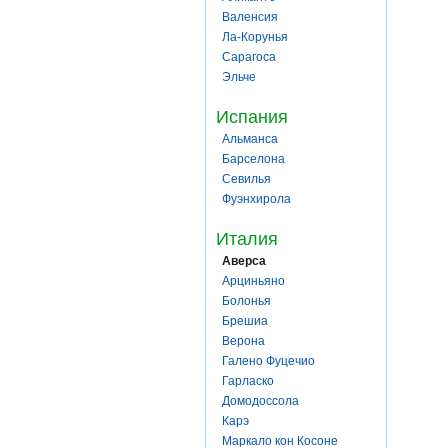
Валенсия
Ла-Корунья
Сарагоса
Эльче
Испания
Альманса
Барселона
Севилья
Фуэнхирола
Италия
Аверса
Арциньяно
Болонья
Брешиа
Верона
Галено Фуцечио
Гарласко
Домодоссола
Карэ
Маркало кон Косоне