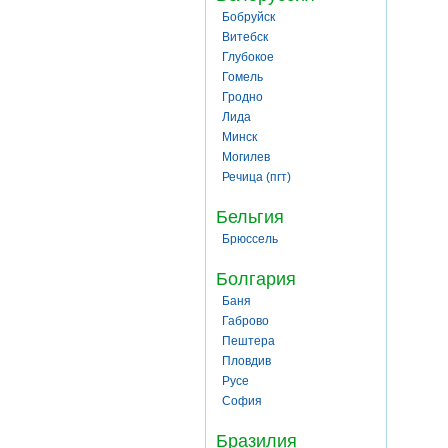
Бобруйск
Витебск
Глубокое
Гомель
Гродно
Лида
Минск
Могилев
Речица (пгт)
Бельгия
Брюссель
Болгария
Баня
Габрово
Пештера
Пловдив
Русе
София
Бразилия