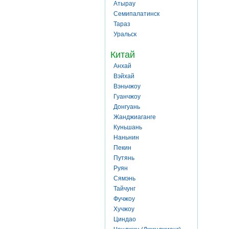
Атырау
Семипалатинск
Тараз
Уральск
Китай
Анхай
Вэйхай
Вэньчжоу
Гуанчжоу
Донгуань
Жанджиаганге
Куньшань
Наньнин
Пекин
Путянь
Руян
Сямэнь
Тайчунг
Фучжоу
Хучжоу
Циндао