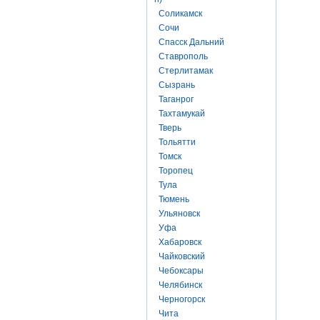
Соликамск
Сочи
Спасск Дальний
Ставрополь
Стерлитамак
Сызрань
Таганрог
Тахтамукай
Тверь
Тольятти
Томск
Торопец
Тула
Тюмень
Ульяновск
Уфа
Хабаровск
Чайковский
Чебоксары
Челябинск
Черногорск
Чита