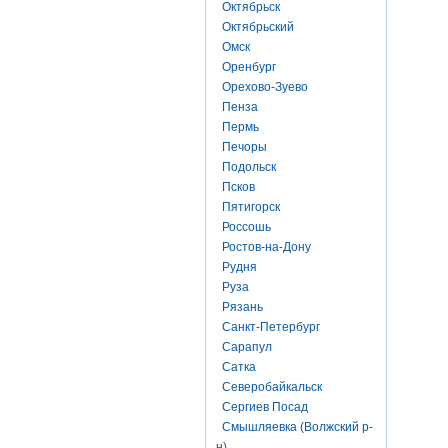
Октябрьск
Октябрьский
Омск
Оренбург
Орехово-Зуево
Пенза
Пермь
Печоры
Подольск
Псков
Пятигорск
Россошь
Ростов-на-Дону
Рудня
Руза
Рязань
Санкт-Петербург
Сарапул
Сатка
Северобайкальск
Сергиев Посад
Смышляевка (Волжский р-
н)