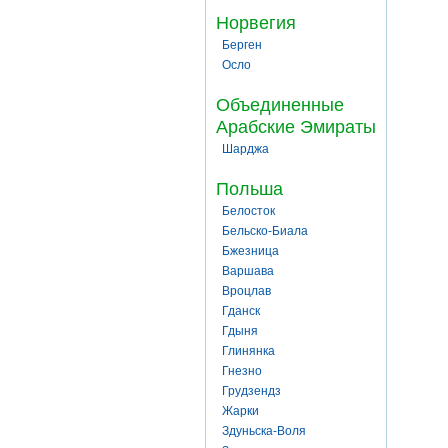
Норвегия
Берген
Осло
Объединенные
Арабские Эмираты
Шарджа
Польша
Белосток
Бельско-Биала
Бжезница
Варшава
Вроцлав
Гданск
Гдыня
Глинянка
Гнезно
Грудзендз
Жарки
Здуньска-Воля