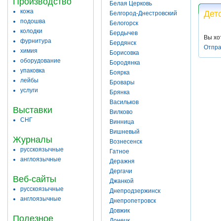
Производство
Белая Церковь
кожа
Дет
Белгород-Днестровский
подошва
Белогорск
колодки
Бердычев
Вы хо
фурнитура
Бердянск
Отпра
химия
Борисовка
оборудование
Бородянка
упаковка
Боярка
лейбы
Бровары
услуги
Брянка
Васильков
Выставки
Вилково
СНГ
Винница
Вишневый
Журналы
Вознесенск
русскоязычные
Гатное
англоязычные
Деражня
Дергачи
Веб-сайты
Джанкой
русскоязычные
Днепродзержинск
англоязычные
Днепропетровск
Довжик
Полезное
Донецк