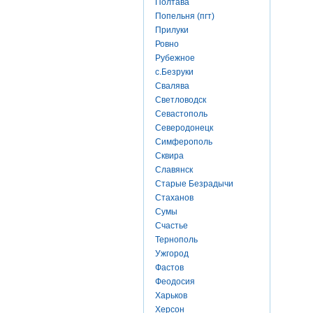
Полтава
Попельня (пгт)
Прилуки
Ровно
Рубежное
с.Безруки
Свалява
Светловодск
Севастополь
Северодонецк
Симферополь
Сквира
Славянск
Старые Безрадычи
Стаханов
Сумы
Счастье
Тернополь
Ужгород
Фастов
Феодосия
Харьков
Херсон