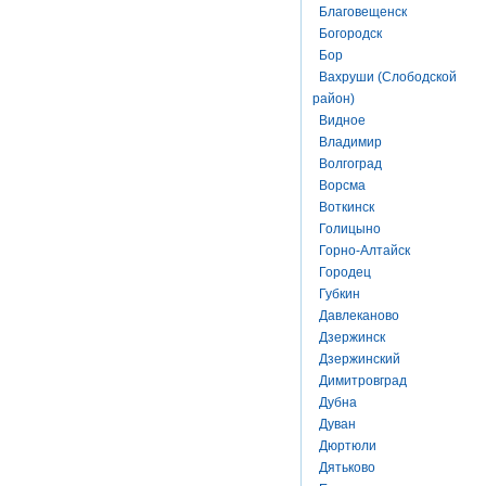
Благовещенск
Богородск
Бор
Вахруши (Слободской
район)
Видное
Владимир
Волгоград
Ворсма
Воткинск
Голицыно
Горно-Алтайск
Городец
Губкин
Давлеканово
Дзержинск
Дзержинский
Димитровград
Дубна
Дуван
Дюртюли
Дятьково