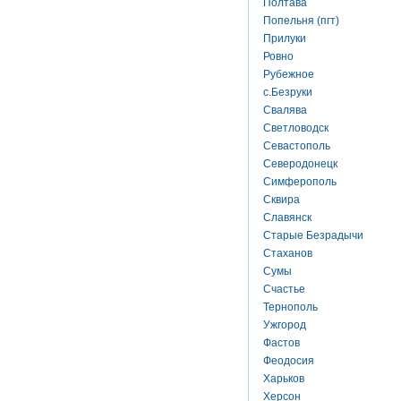
Полтава
Попельня (пгт)
Прилуки
Ровно
Рубежное
с.Безруки
Свалява
Светловодск
Севастополь
Северодонецк
Симферополь
Сквира
Славянск
Старые Безрадычи
Стаханов
Сумы
Счастье
Тернополь
Ужгород
Фастов
Феодосия
Харьков
Херсон