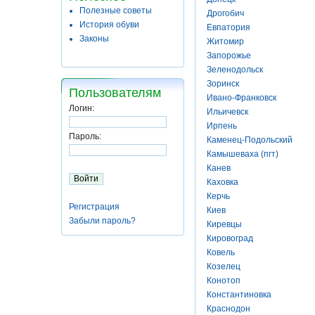
Полезные советы
Дрогобич
История обуви
Евпатория
Законы
Житомир
Запорожье
Зеленодольск
Зоринск
Пользователям
Ивано-Франковск
Логин:
Ильичевск
Ирпень
Пароль:
Каменец-Подольский
Камышеваха (пгт)
Канев
Каховка
Керчь
Регистрация
Киев
Забыли пароль?
Киревцы
Кировоград
Ковель
Козелец
Конотоп
Константиновка
Краснодон