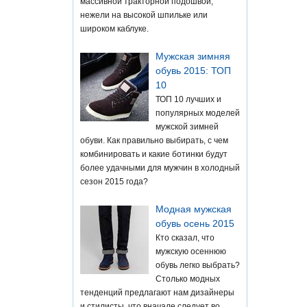
массивной тракторной подошвой,
нежели на высокой шпильке или
широком каблуке.
Мужская зимняя
обувь 2015: ТОП
10
ТОП 10 лучших и
популярных моделей
мужской зимней
обуви. Как правильно выбирать, с чем
комбинировать и какие ботинки будут
более удачными для мужчин в холодный
сезон 2015 года?
Модная мужская
обувь осень 2015
Кто сказал, что
мужскую осеннюю
обувь легко выбрать?
Столько модных
тенденций предлагают нам дизайнеры
и стилисты, что вначале следует во