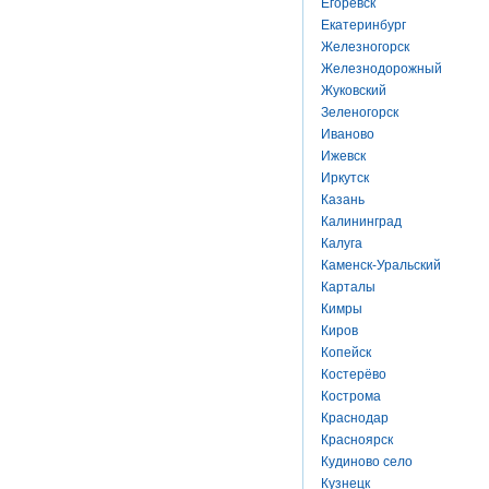
Егоревск
Екатеринбург
Железногорск
Железнодорожный
Жуковский
Зеленогорск
Иваново
Ижевск
Иркутск
Казань
Калининград
Калуга
Каменск-Уральский
Карталы
Кимры
Киров
Копейск
Костерёво
Кострома
Краснодар
Красноярск
Кудиново село
Кузнецк