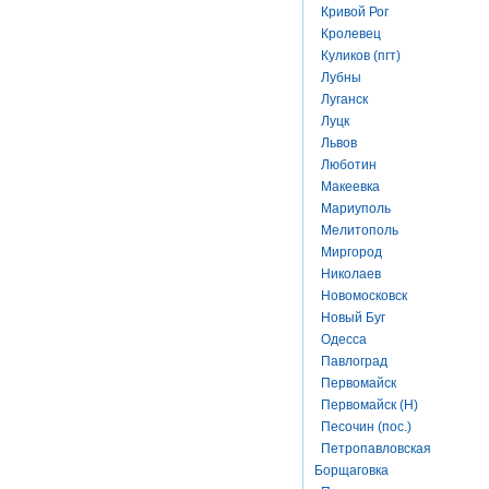
Кривой Рог
Кролевец
Куликов (пгт)
Лубны
Луганск
Луцк
Львов
Люботин
Макеевка
Мариуполь
Мелитополь
Миргород
Николаев
Новомосковск
Новый Буг
Одесса
Павлоград
Первомайск
Первомайск (Н)
Песочин (пос.)
Петропавловская
Борщаговка