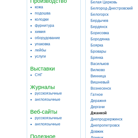
Производство
Белая Церковь
кожа
Белгород-Днестровский
подошва
Белогорск
колодки
Бердычев
фурнитура
Бердянск
химия
Борисовка
оборудование
Бородянка
упаковка
Боярка
лейбы
Бровары
услуги
Брянка
Васильков
Выставки
Вилково
СНГ
Винница
Вишневый
Журналы
Вознесенск
русскоязычные
Гатное
англоязычные
Деражня
Дергачи
Веб-сайты
Джанкой
русскоязычные
Днепродзержинск
англоязычные
Днепропетровск
Довжик
Полезное
Донецк