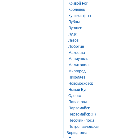
Кривой Рог
Кролевец
Куликов (пгт)
Лубны
Луганск
Луцк
Львов
Люботин
Макеевка
Мариуполь
Мелитополь
Миргород
Николаев
Новомосковск
Новый Буг
Одесса
Павлоград
Первомайск
Первомайск (Н)
Песочин (пос.)
Петропавловская
Борщаговка