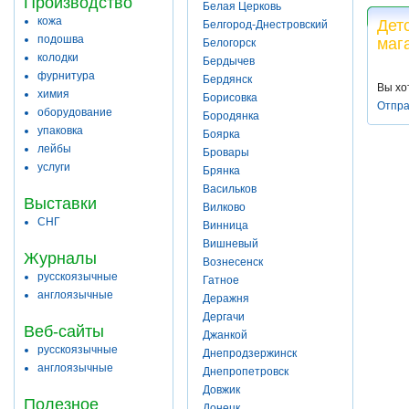
Производство
Белая Церковь
кожа
Дет
Белгород-Днестровский
подошва
маг
Белогорск
колодки
Бердычев
фурнитура
Бердянск
Вы хо
химия
Борисовка
Отпра
оборудование
Бородянка
упаковка
Боярка
лейбы
Бровары
услуги
Брянка
Васильков
Выставки
Вилково
СНГ
Винница
Вишневый
Журналы
Вознесенск
русскоязычные
Гатное
англоязычные
Деражня
Дергачи
Веб-сайты
Джанкой
русскоязычные
Днепродзержинск
англоязычные
Днепропетровск
Довжик
Полезное
Донецк