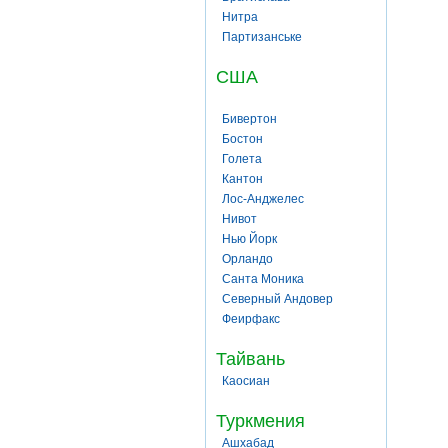
Нитра
Партизанське
США
Бивертон
Бостон
Голета
Кантон
Лос-Анджелес
Нивот
Нью Йорк
Орландо
Санта Моника
Северный Андовер
Феирфакс
Тайвань
Каосиан
Туркмения
Ашхабад