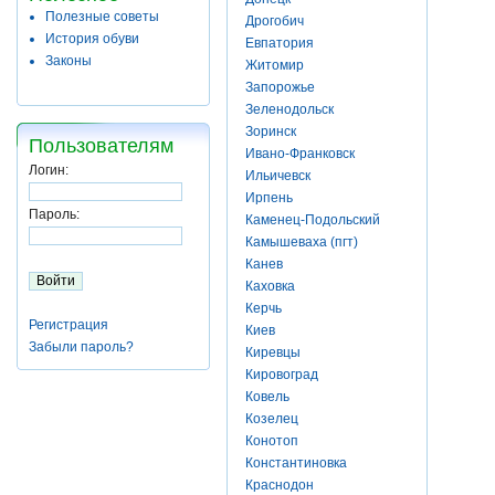
Полезные советы
Дрогобич
История обуви
Евпатория
Законы
Житомир
Запорожье
Зеленодольск
Зоринск
Пользователям
Ивано-Франковск
Логин:
Ильичевск
Ирпень
Пароль:
Каменец-Подольский
Камышеваха (пгт)
Канев
Каховка
Керчь
Регистрация
Киев
Забыли пароль?
Киревцы
Кировоград
Ковель
Козелец
Конотоп
Константиновка
Краснодон