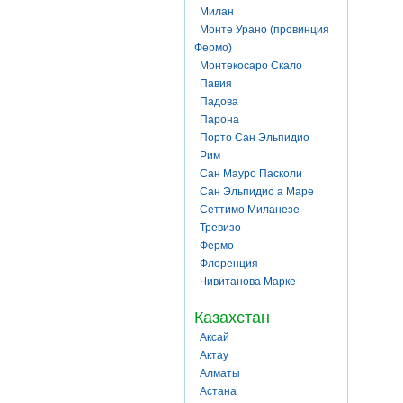
Милан
Монте Урано (провинция
Фермо)
Монтекосаро Скало
Павия
Падова
Парона
Порто Сан Эльпидио
Рим
Сан Мауро Пасколи
Сан Эльпидио а Маре
Сеттимо Миланезе
Тревизо
Фермо
Флоренция
Чивитанова Марке
Казахстан
Аксай
Актау
Алматы
Астана