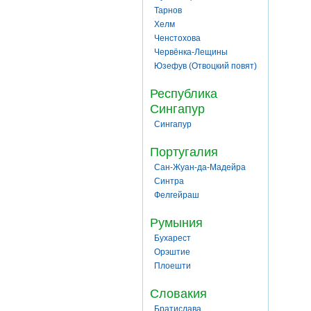
Тарнов
Хелм
Ченстохова
Червёнка-Лещины
Юзефув (Отвоцкий повят)
Республика
Сингапур
Сингапур
Португалия
Сан-Жуан-да-Мадейра
Синтра
Фелгейраш
Румыния
Бухарест
Орэштие
Плоешти
Словакия
Братислава