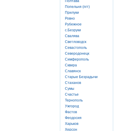
Полтава
Попельня (пгт)
Прилуки
Ровно
Рубежное
с.Безруки
Свалява
Светловодск
Севастополь
Северодонецк
Симферополь
Сквира
Славянск
Старые Безрадычи
Стаханов
Сумы
Счастье
Тернополь
Ужгород
Фастов
Феодосия
Харьков
Херсон