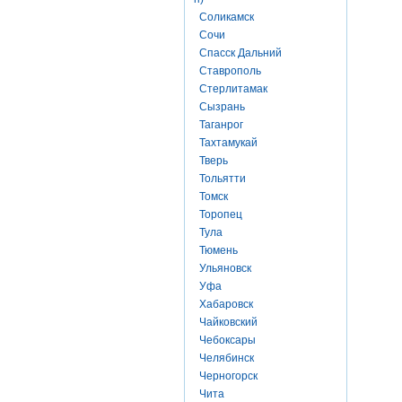
Соликамск
Сочи
Спасск Дальний
Ставрополь
Стерлитамак
Сызрань
Таганрог
Тахтамукай
Тверь
Тольятти
Томск
Торопец
Тула
Тюмень
Ульяновск
Уфа
Хабаровск
Чайковский
Чебоксары
Челябинск
Черногорск
Чита