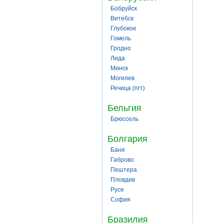
Бобруйск
Витебск
Глубокое
Гомель
Гродно
Лида
Минск
Могилев
Речица (пгт)
Бельгия
Брюссель
Болгария
Баня
Габрово
Пештера
Пловдив
Русе
София
Бразилия