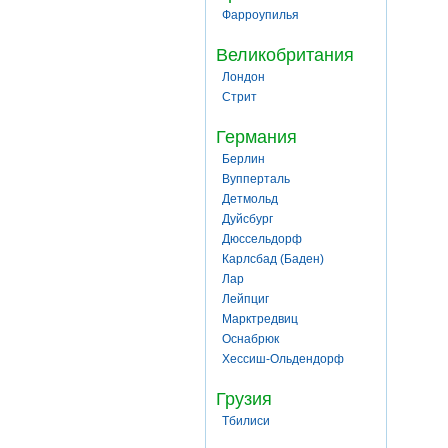
Фарроупилья
Великобритания
Лондон
Стрит
Германия
Берлин
Вупперталь
Детмольд
Дуйсбург
Дюссельдорф
Карлсбад (Баден)
Лар
Лейпциг
Марктредвиц
Оснабрюк
Хессиш-Ольдендорф
Грузия
Тбилиси