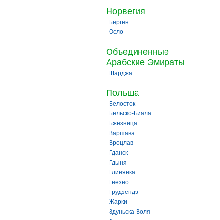
Норвегия
Берген
Осло
Объединенные
Арабские Эмираты
Шарджа
Польша
Белосток
Бельско-Биала
Бжезница
Варшава
Вроцлав
Гданск
Гдыня
Глинянка
Гнезно
Грудзендз
Жарки
Здуньска-Воля