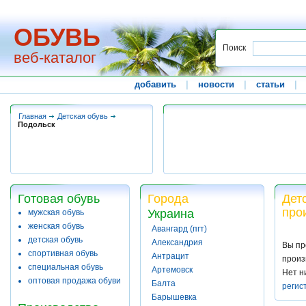
ОБУВЬ
Поиск
веб-каталог
добавить
|
новости
|
статьи
|
Главная
Детская обувь
Подольск
Готовая обувь
Города
Дет
про
Украина
мужская обувь
женская обувь
Авангард (пгт)
детская обувь
Александрия
Вы пр
спортивная обувь
Антрацит
произ
специальная обувь
Артемовск
Нет н
оптовая продажа обуви
Балта
регис
Барышевка