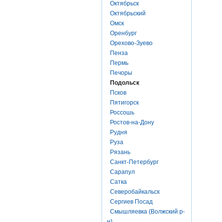
Октябрьск
Октябрьский
Омск
Оренбург
Орехово-Зуево
Пенза
Пермь
Печоры
Подольск
Псков
Пятигорск
Россошь
Ростов-на-Дону
Рудня
Руза
Рязань
Санкт-Петербург
Сарапул
Сатка
Северобайкальск
Сергиев Посад
Смышляевка (Волжский р-
н)