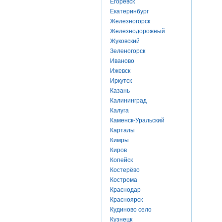
Егоревск
Екатеринбург
Железногорск
Железнодорожный
Жуковский
Зеленогорск
Иваново
Ижевск
Иркутск
Казань
Калининград
Калуга
Каменск-Уральский
Карталы
Кимры
Киров
Копейск
Костерёво
Кострома
Краснодар
Красноярск
Кудиново село
Кузнецк