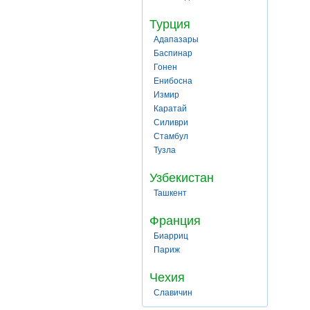
Турция
Адапазары
Баспинар
Гонен
Енибосна
Измир
Каратай
Силиври
Стамбул
Тузла
Узбекистан
Ташкент
Франция
Биарриц
Париж
Чехия
Славичин