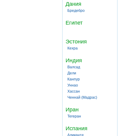
Дания
Бредебро
Египет
Эстония
Кехра
Индия
Валсад
Дели
Канпур
Уннао
Хассан
Ченнай (Мадрас)
Иран
Тегеран
Испания
Аликанте