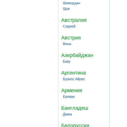
Шемордан
Шуя
Австралия
Сидней
Австрия
Вена
Азербайджан
Баку
Аргентина
Буэнос Айрес
Армения
Ереван
Бангладеш
Дакка
Белоруссия