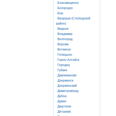
Благовещенск
Богородск
Бор
Вахруши (Слободской
район)
Видное
Владимир
Волгоград
Ворсма
Воткинск
Голицыно
Горно-Алтайск
Городец
Губкин
Давлеканово
Дзержинск
Дзержинский
Димитровград
Дубна
Дуван
Дюртюли
Дятьково