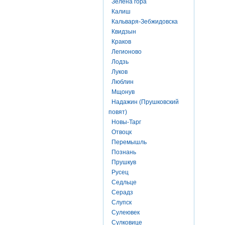
Зелена гора
Калиш
Кальваря-Зебжидовска
Квидзын
Краков
Легионово
Лодзь
Луков
Люблин
Мщонув
Надажин (Прушковский
повят)
Новы-Тарг
Отвоцк
Перемышль
Познань
Прушкув
Русец
Седльце
Серадз
Слупск
Сулеювек
Сулковице