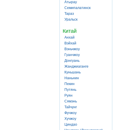
Атырау
Семипалатинск
Тараз
Уральск
Китай
Анхай
Вэйхай
Вэньчжоу
Гуанчжоу
Донгуань
Жанджиаганге
Куньшань
Наньнин
Пекин
Путянь
Руян
Сямэнь
Тайчунг
Фучжоу
Хучжоу
Циндао