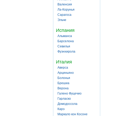
Валенсия
Ла-Корунья
Сарагоса
Эльче
Испания
Альманса
Барселона
Севилья
Фуэнхирола
Италия
Аверса
Арциньяно
Болонья
Брешиа
Верона
Галено Фуцечио
Гарласко
Домодоссола
Карэ
Маркало кон Косоне