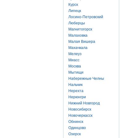
Курск
Липецк
Лосино-Петровский
Люберцы
Магнитогорск
Малаховка
Малая Вишера
Махачкала
Мелеуз
Миасс
Москва
Мытищи
Набережные Челны
Нальчик
Нерехта
Нерюнгри
Нижний Новгород
Новосибирск
Новочеркасск
Обнинск
Одинцово
Озерск