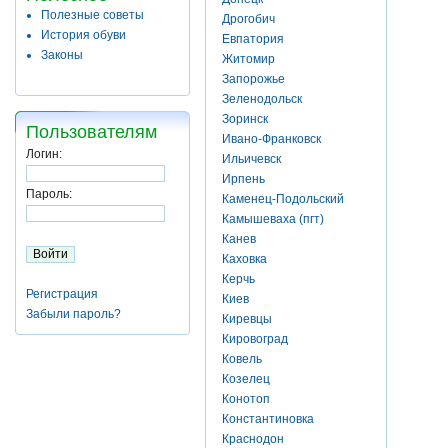
Полезные советы
Дрогобич
История обуви
Евпатория
Законы
Житомир
Запорожье
Зеленодольск
Зоринск
Пользователям
Ивано-Франковск
Логин:
Ильичевск
Ирпень
Пароль:
Каменец-Подольский
Камышеваха (пгт)
Канев
Каховка
Керчь
Регистрация
Киев
Забыли пароль?
Киревцы
Кировоград
Ковель
Козелец
Конотоп
Константиновка
Краснодон