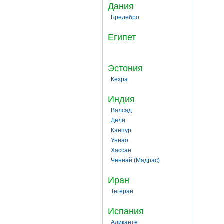
Дания
Бредебро
Египет
Эстония
Кехра
Индия
Валсад
Дели
Канпур
Уннао
Хассан
Ченнай (Мадрас)
Иран
Тегеран
Испания
Аликанте