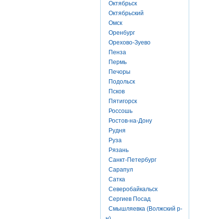
Октябрьск
Октябрьский
Омск
Оренбург
Орехово-Зуево
Пенза
Пермь
Печоры
Подольск
Псков
Пятигорск
Россошь
Ростов-на-Дону
Рудня
Руза
Рязань
Санкт-Петербург
Сарапул
Сатка
Северобайкальск
Сергиев Посад
Смышляевка (Волжский р-
н)