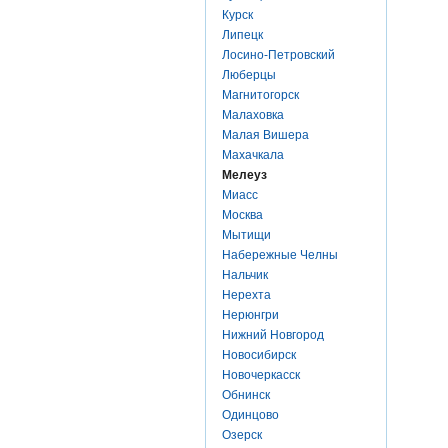
Курск
Липецк
Лосино-Петровский
Люберцы
Магнитогорск
Малаховка
Малая Вишера
Махачкала
Мелеуз
Миасс
Москва
Мытищи
Набережные Челны
Нальчик
Нерехта
Нерюнгри
Нижний Новгород
Новосибирск
Новочеркасск
Обнинск
Одинцово
Озерск