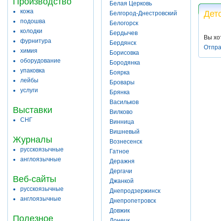
Производство
Белая Церковь
кожа
Дет
Белгород-Днестровский
подошва
Белогорск
колодки
Бердычев
Вы хо
фурнитура
Бердянск
Отпра
химия
Борисовка
оборудование
Бородянка
упаковка
Боярка
лейбы
Бровары
услуги
Брянка
Васильков
Выставки
Вилково
СНГ
Винница
Вишневый
Журналы
Вознесенск
русскоязычные
Гатное
англоязычные
Деражня
Дергачи
Веб-сайты
Джанкой
русскоязычные
Днепродзержинск
англоязычные
Днепропетровск
Довжик
Полезное
Донецк