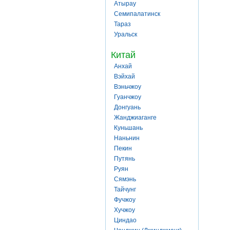
Атырау
Семипалатинск
Тараз
Уральск
Китай
Анхай
Вэйхай
Вэньчжоу
Гуанчжоу
Донгуань
Жанджиаганге
Куньшань
Наньнин
Пекин
Путянь
Руян
Сямэнь
Тайчунг
Фучжоу
Хучжоу
Циндао