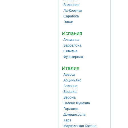
Валенсия
Ла-Корунья
Сарагоса
Эльче
Испания
Альманса
Барселона
Севилья
Фуэнхирола
Италия
Аверса
Арциньяно
Болонья
Брешиа
Верона
Галено Фуцечио
Гарласко
Домодоссола
Карэ
Маркало кон Косоне