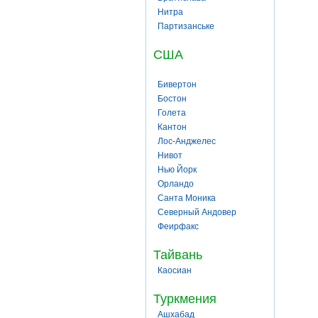
Нитра
Партизанське
США
Бивертон
Бостон
Голета
Кантон
Лос-Анджелес
Нивот
Нью Йорк
Орландо
Санта Моника
Северный Андовер
Феирфакс
Тайвань
Каосиан
Туркмения
Ашхабад