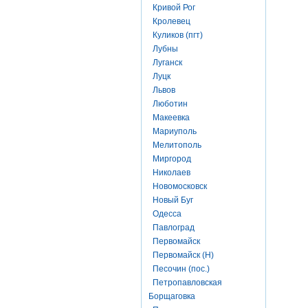
Кривой Рог
Кролевец
Куликов (пгт)
Лубны
Луганск
Луцк
Львов
Люботин
Макеевка
Мариуполь
Мелитополь
Миргород
Николаев
Новомосковск
Новый Буг
Одесса
Павлоград
Первомайск
Первомайск (Н)
Песочин (пос.)
Петропавловская
Борщаговка