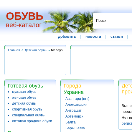
ОБУВЬ
Поиск
веб-каталог
добавить
|
новости
|
статьи
|
Главная
Детская обувь
Мелеуз
Готовая обувь
Города
Дет
про
Украина
мужская обувь
женская обувь
Авангард (пгт)
детская обувь
Александрия
Вы пр
спортивная обувь
Антрацит
произ
специальная обувь
Артемовск
Нет н
оптовая продажа обуви
Балта
регис
Барышевка