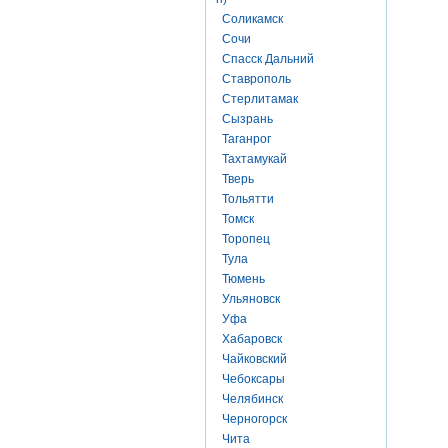
Соликамск
Сочи
Спасск Дальний
Ставрополь
Стерлитамак
Сызрань
Таганрог
Тахтамукай
Тверь
Тольятти
Томск
Торопец
Тула
Тюмень
Ульяновск
Уфа
Хабаровск
Чайковский
Чебоксары
Челябинск
Черногорск
Чита