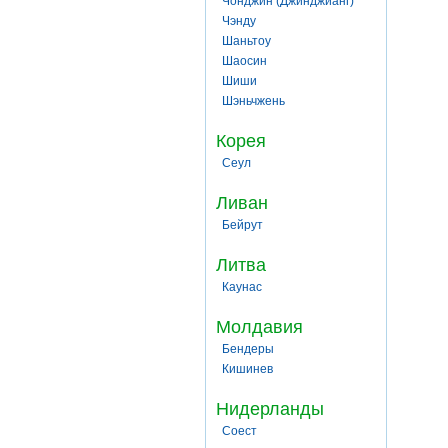
Чонджин (Джинджианг)
Чэнду
Шаньтоу
Шаосин
Шиши
Шэньчжень
Корея
Сеул
Ливан
Бейрут
Литва
Каунас
Молдавия
Бендеры
Кишинев
Нидерланды
Соест