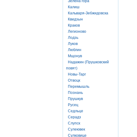
Зелена гора
Калиш
Кальваря-Зебжидовска
Квидзын
Краков
Легионово
Лодзь
Луков
Люблин
Мщонув
Надажин (Прушковский
повят)
Новы-Тарг
Отвоцк
Перемышль
Познань
Прушкув
Русец
Седльце
Серадз
Слупск
Сулеювек
Сулковице