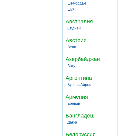
Шемордан
Шуя
Австралия
Сидней
Австрия
Вена
Азербайджан
Баку
Аргентина
Буэнос Айрес
Армения
Ереван
Бангладеш
Дакка
Белоруссия