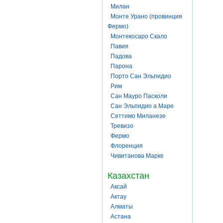
Милан
Монте Урано (провинция
Фермо)
Монтекосаро Скало
Павия
Падова
Парона
Порто Сан Эльпидио
Рим
Сан Мауро Пасколи
Сан Эльпидио а Маре
Сеттимо Миланезе
Тревизо
Фермо
Флоренция
Чивитанова Марке
Казахстан
Аксай
Актау
Алматы
Астана