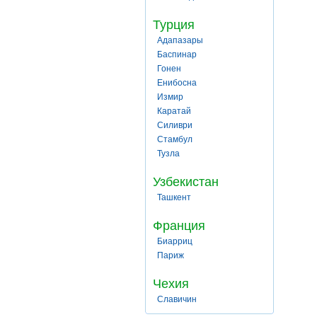
Турция
Адапазары
Баспинар
Гонен
Енибосна
Измир
Каратай
Силиври
Стамбул
Тузла
Узбекистан
Ташкент
Франция
Биарриц
Париж
Чехия
Славичин