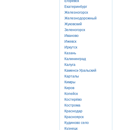
Егоревск
Екатеринбург
Железногорск
Железнодорожный
Жуковский
Зеленогорск
Иваново
Ижевск
Иркутск
Казань
Калининград
Калуга
Каменск-Уральский
Карталы
Кимры
Киров
Копейск
Костерёво
Кострома
Краснодар
Красноярск
Кудиново село
Кузнецк