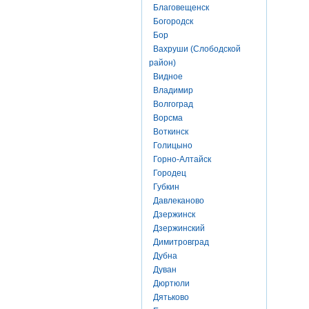
Благовещенск
Богородск
Бор
Вахруши (Слободской
район)
Видное
Владимир
Волгоград
Ворсма
Воткинск
Голицыно
Горно-Алтайск
Городец
Губкин
Давлеканово
Дзержинск
Дзержинский
Димитровград
Дубна
Дуван
Дюртюли
Дятьково