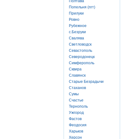
Полтава
Попельня (пгт)
Прилуки
Ровно
Рубежное
с.Безруки
Свалява
Светловодск
Севастополь
Северодонецк
Симферополь
Сквира
Славянск
Старые Безрадычи
Стаханов
Сумы
Счастье
Тернополь
Ужгород
Фастов
Феодосия
Харьков
Херсон