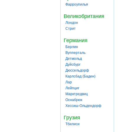
Фарроупилья
Великобритания
Лондон
Стрит
Германия
Берлин
Вупперталь
Детмольд
Дуйсбург
Дюссельдорф
Карлсбад (Баден)
Лар
Лейпциг
Марктредвиц
Оснабрюк
Хессиш-Ольдендорф
Грузия
Тбилиси