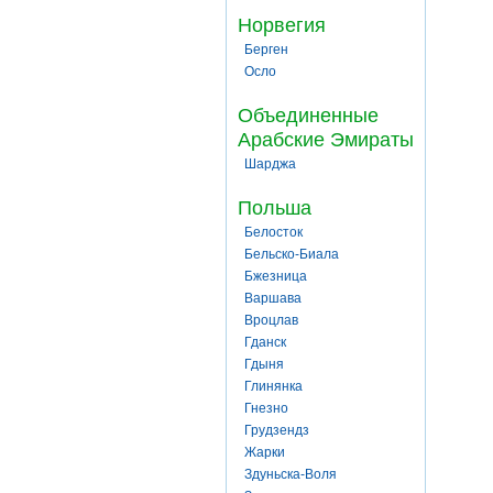
Норвегия
Берген
Осло
Объединенные
Арабские Эмираты
Шарджа
Польша
Белосток
Бельско-Биала
Бжезница
Варшава
Вроцлав
Гданск
Гдыня
Глинянка
Гнезно
Грудзендз
Жарки
Здуньска-Воля