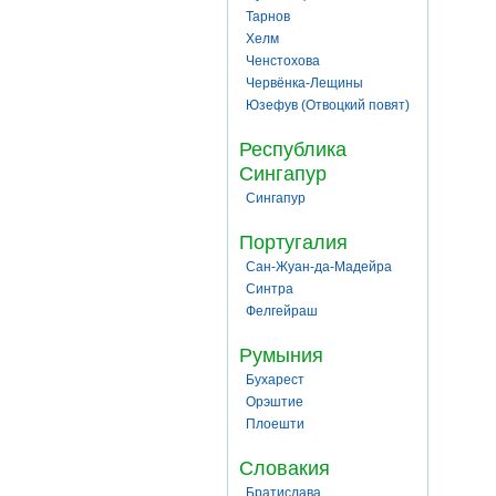
Тарнов
Хелм
Ченстохова
Червёнка-Лещины
Юзефув (Отвоцкий повят)
Республика
Сингапур
Сингапур
Португалия
Сан-Жуан-да-Мадейра
Синтра
Фелгейраш
Румыния
Бухарест
Орэштие
Плоешти
Словакия
Братислава