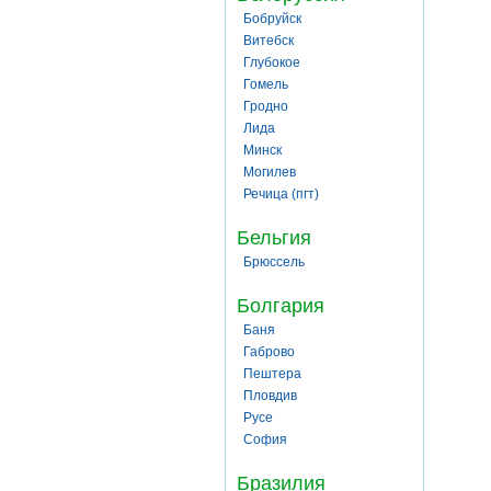
Бобруйск
Витебск
Глубокое
Гомель
Гродно
Лида
Минск
Могилев
Речица (пгт)
Бельгия
Брюссель
Болгария
Баня
Габрово
Пештера
Пловдив
Русе
София
Бразилия