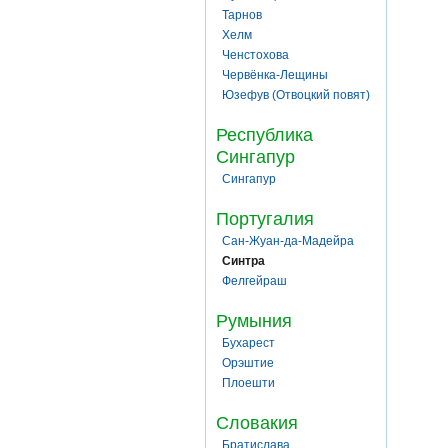
Тарнов
Хелм
Ченстохова
Червёнка-Лещины
Юзефув (Отвоцкий повят)
Республика
Сингапур
Сингапур
Португалия
Сан-Жуан-да-Мадейра
Синтра
Фелгейраш
Румыния
Бухарест
Орэштие
Плоешти
Словакия
Братислава