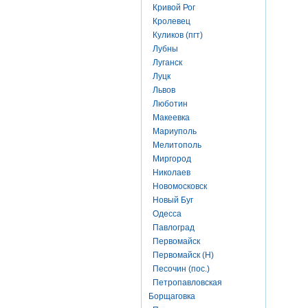
Кривой Рог
Кролевец
Куликов (пгт)
Лубны
Луганск
Луцк
Львов
Люботин
Макеевка
Мариуполь
Мелитополь
Миргород
Николаев
Новомосковск
Новый Буг
Одесса
Павлоград
Первомайск
Первомайск (Н)
Песочин (пос.)
Петропавловская
Борщаговка