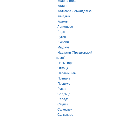
Зелена гора
Калиш
Кальваря-Зебжидовска
Квидзын
Краков
Легионово
Лодзь
Луков
Люблин
Мщонув
Надажин (Прушковский
повят)
Новы-Тарг
Отвоцк
Перемышль
Познань
Прушкув
Русец
Седльце
Серадз
Слупск
Сулеювек
Сулковице