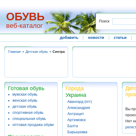
ОБУВЬ
Поиск
веб-каталог
добавить
|
новости
|
статьи
|
Главная
Детская обувь
Синтра
Готовая обувь
Города
Дет
про
Украина
мужская обувь
женская обувь
Авангард (пгт)
детская обувь
Александрия
Вы пр
спортивная обувь
Антрацит
произ
специальная обувь
Артемовск
Нет н
оптовая продажа обуви
Балта
регис
Барышевка