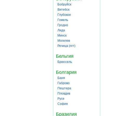
Бобруйск
Витебск
Глубокое
Гомель
Гродно
Лида
Минск
Могилев
Речица (пгт)
Бельгия
Брюссель
Болгария
Баня
Габрово
Пештера
Пловдив
Русе
София
Бразилия