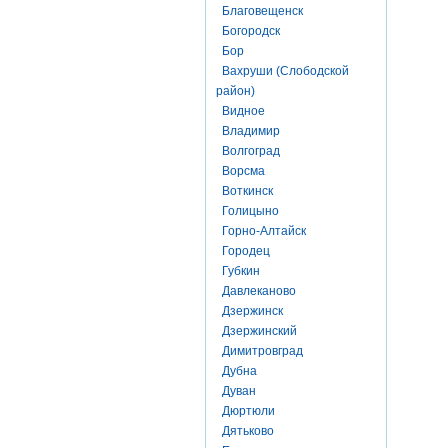
Благовещенск
Богородск
Бор
Вахруши (Слободской
район)
Видное
Владимир
Волгоград
Ворсма
Воткинск
Голицыно
Горно-Алтайск
Городец
Губкин
Давлеканово
Дзержинск
Дзержинский
Димитровград
Дубна
Дуван
Дюртюли
Дятьково