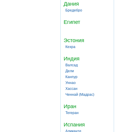
Дания
Бредебро
Египет
Эстония
Кехра
Индия
Валсад
Дели
Канпур
Уннао
Хассан
Ченнай (Мадрас)
Иран
Тегеран
Испания
Аликанте