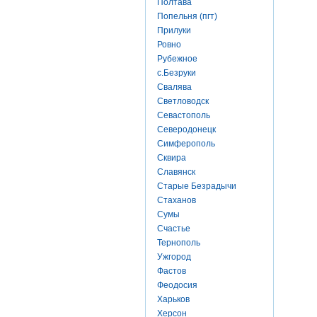
Полтава
Попельня (пгт)
Прилуки
Ровно
Рубежное
с.Безруки
Свалява
Светловодск
Севастополь
Северодонецк
Симферополь
Сквира
Славянск
Старые Безрадычи
Стаханов
Сумы
Счастье
Тернополь
Ужгород
Фастов
Феодосия
Харьков
Херсон