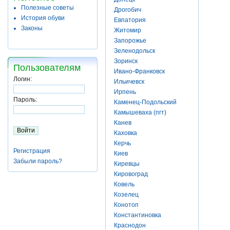
Полезные советы
Дрогобич
История обуви
Евпатория
Законы
Житомир
Запорожье
Зеленодольск
Зоринск
Пользователям
Ивано-Франковск
Логин:
Ильичевск
Ирпень
Пароль:
Каменец-Подольский
Камышеваха (пгт)
Канев
Каховка
Керчь
Регистрация
Киев
Забыли пароль?
Киревцы
Кировоград
Ковель
Козелец
Конотоп
Константиновка
Краснодон