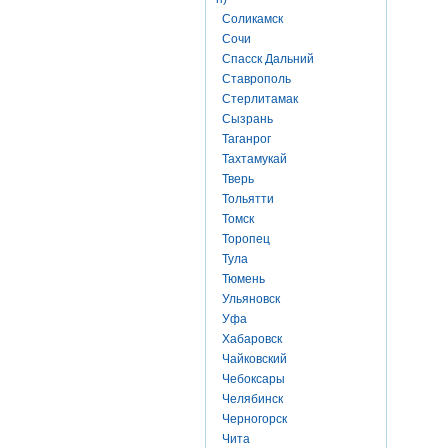
Соликамск
Сочи
Спасск Дальний
Ставрополь
Стерлитамак
Сызрань
Таганрог
Тахтамукай
Тверь
Тольятти
Томск
Торопец
Тула
Тюмень
Ульяновск
Уфа
Хабаровск
Чайковский
Чебоксары
Челябинск
Черногорск
Чита