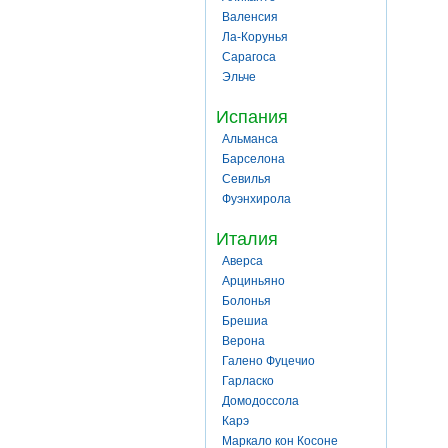
Валенсия
Ла-Корунья
Сарагоса
Эльче
Испания
Альманса
Барселона
Севилья
Фуэнхирола
Италия
Аверса
Арциньяно
Болонья
Брешиа
Верона
Галено Фуцечио
Гарласко
Домодоссола
Карэ
Маркало кон Косоне