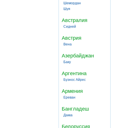
Шемордан
Шуя
Австралия
Сидней
Австрия
Вена
Азербайджан
Баку
Аргентина
Буэнос Айрес
Армения
Ереван
Бангладеш
Дакка
Белоруссия