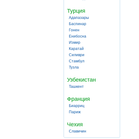
Турция
Адапазары
Баспинар
Гонен
Енибосна
Измир
Каратай
Силиври
Стамбул
Тузла
Узбекистан
Ташкент
Франция
Биарриц
Париж
Чехия
Славичин