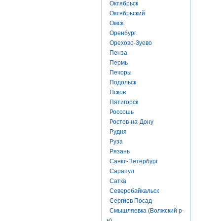
Октябрьск
Октябрьский
Омск
Оренбург
Орехово-Зуево
Пенза
Пермь
Печоры
Подольск
Псков
Пятигорск
Россошь
Ростов-на-Дону
Рудня
Руза
Рязань
Санкт-Петербург
Сарапул
Сатка
Северобайкальск
Сергиев Посад
Смышляевка (Волжский р-
н)