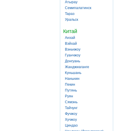
Атырау
Семипалатинск
Тараз
Уральск
Китай
Анхай
Вэйхай
Вэньчжоу
Гуанчжоу
Донгуань
Жанджиаганге
Куньшань
Наньнин
Пекин
Путянь
Руян
Сямэнь
Тайчунг
Фучжоу
Хучжоу
Циндао