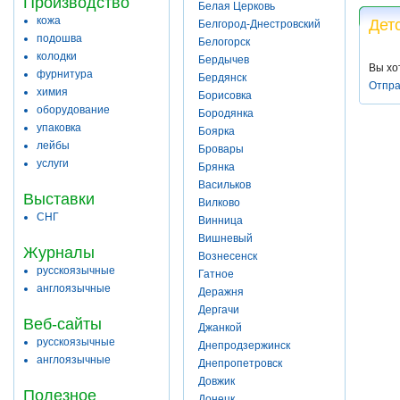
Производство
Белая Церковь
кожа
Дет
Белгород-Днестровский
подошва
Белогорск
колодки
Бердычев
Вы хо
фурнитура
Бердянск
Отпра
химия
Борисовка
оборудование
Бородянка
упаковка
Боярка
лейбы
Бровары
услуги
Брянка
Васильков
Выставки
Вилково
СНГ
Винница
Вишневый
Журналы
Вознесенск
русскоязычные
Гатное
англоязычные
Деражня
Дергачи
Веб-сайты
Джанкой
русскоязычные
Днепродзержинск
англоязычные
Днепропетровск
Довжик
Полезное
Донецк