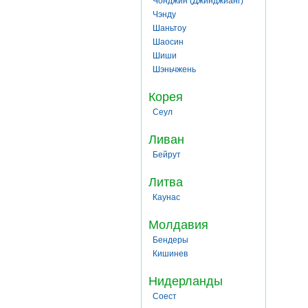
Чонджин (Джинджианг)
Чэнду
Шаньтоу
Шаосин
Шиши
Шэньчжень
Корея
Сеул
Ливан
Бейрут
Литва
Каунас
Молдавия
Бендеры
Кишинев
Нидерланды
Соест