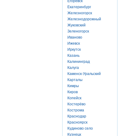
Егоревск
Екатеринбург
Железногорск
Железнодорожный
Жуковский
Зеленогорск
Иваново
Ижевск
Иркутск
Казань
Калининград
Калуга
Каменск-Уральский
Карталы
Кимры
Киров
Копейск
Костерёво
Кострома
Краснодар
Красноярск
Кудиново село
Кузнецк