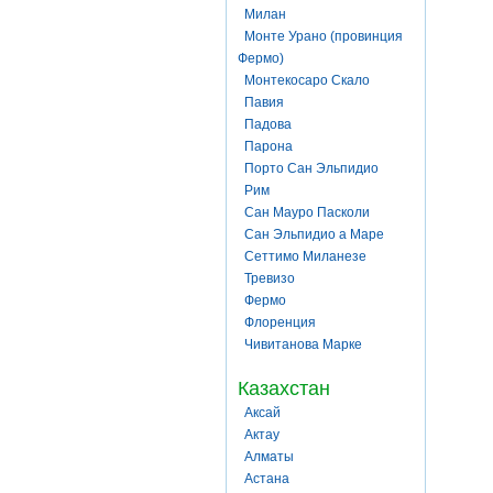
Милан
Монте Урано (провинция
Фермо)
Монтекосаро Скало
Павия
Падова
Парона
Порто Сан Эльпидио
Рим
Сан Мауро Пасколи
Сан Эльпидио а Маре
Сеттимо Миланезе
Тревизо
Фермо
Флоренция
Чивитанова Марке
Казахстан
Аксай
Актау
Алматы
Астана