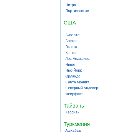
Нитра
Партизанське
США
Бивертон
Бостон
Голета
Кантон
Лос-Анджелес
Нивот
Нью Йорк
Орландо
Санта Моника
Северный Андовер
Феирфакс
Тайвань
Каосиан
Туркмения
Ашхабад