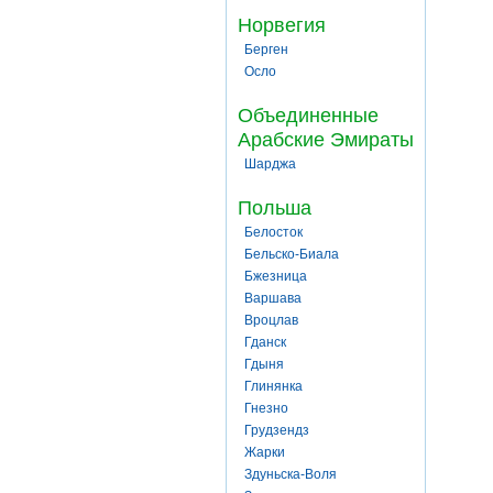
Норвегия
Берген
Осло
Объединенные
Арабские Эмираты
Шарджа
Польша
Белосток
Бельско-Биала
Бжезница
Варшава
Вроцлав
Гданск
Гдыня
Глинянка
Гнезно
Грудзендз
Жарки
Здуньска-Воля