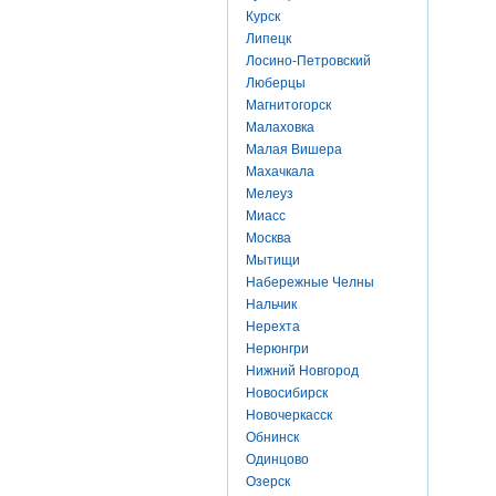
Курск
Липецк
Лосино-Петровский
Люберцы
Магнитогорск
Малаховка
Малая Вишера
Махачкала
Мелеуз
Миасс
Москва
Мытищи
Набережные Челны
Нальчик
Нерехта
Нерюнгри
Нижний Новгород
Новосибирск
Новочеркасск
Обнинск
Одинцово
Озерск