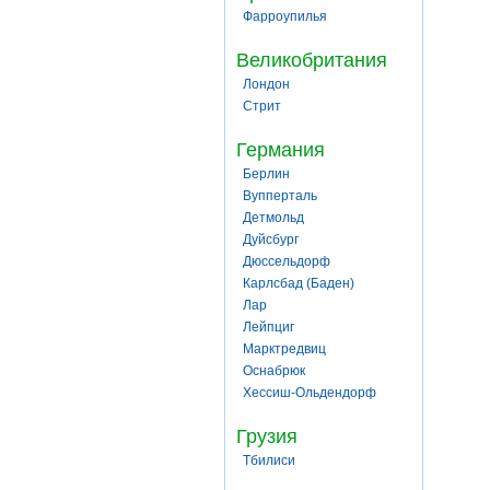
Фарроупилья
Великобритания
Лондон
Стрит
Германия
Берлин
Вупперталь
Детмольд
Дуйсбург
Дюссельдорф
Карлсбад (Баден)
Лар
Лейпциг
Марктредвиц
Оснабрюк
Хессиш-Ольдендорф
Грузия
Тбилиси