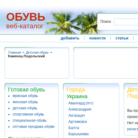
ОБУВЬ
Поиск
веб-каталог
добавить
|
новости
|
статьи
|
Главная
Детская обувь
Каменец-Подольский
Готовая обувь
Города
Дет
Под
Украина
мужская обувь
женская обувь
Авангард (пгт)
детская обувь
Александрия
Вы пр
спортивная обувь
Антрацит
произ
специальная обувь
Артемовск
Нет н
оптовая продажа обуви
Балта
регис
Барышевка