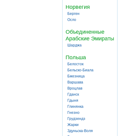
Норвегия
Берген
Осло
Объединенные
Арабские Эмираты
Шарджа
Польша
Белосток
Бельско-Биала
Бжезница
Варшава
Вроцлав
Гданск
Гдыня
Глинянка
Гнезно
Грудзендз
Жарки
Здуньска-Воля