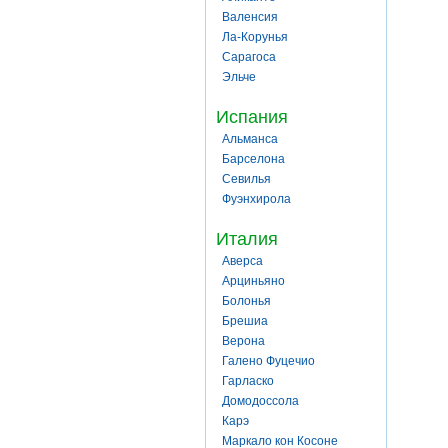
Валенсия
Ла-Корунья
Сарагоса
Эльче
Испания
Альманса
Барселона
Севилья
Фуэнхирола
Италия
Аверса
Арциньяно
Болонья
Брешиа
Верона
Галено Фуцечио
Гарласко
Домодоссола
Карэ
Маркало кон Косоне