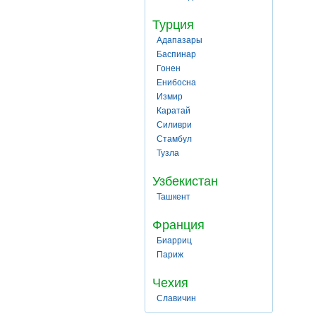
Турция
Адапазары
Баспинар
Гонен
Енибосна
Измир
Каратай
Силиври
Стамбул
Тузла
Узбекистан
Ташкент
Франция
Биарриц
Париж
Чехия
Славичин