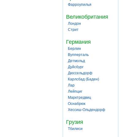
Фарроупилья
Великобритания
Лондон
Стрит
Германия
Берлин
Вупперталь
Детмольд
Дуйсбург
Дюссельдорф
Карлсбад (Баден)
Лар
Лейпциг
Марктредвиц
Оснабрюк
Хессиш-Ольдендорф
Грузия
Тбилиси