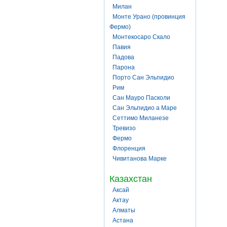
Милан
Монте Урано (провинция
Фермо)
Монтекосаро Скало
Павия
Падова
Парона
Порто Сан Эльпидио
Рим
Сан Мауро Пасколи
Сан Эльпидио а Маре
Сеттимо Миланезе
Тревизо
Фермо
Флоренция
Чивитанова Марке
Казахстан
Аксай
Актау
Алматы
Астана