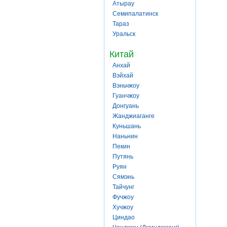
Атырау
Семипалатинск
Тараз
Уральск
Китай
Анхай
Вэйхай
Вэньчжоу
Гуанчжоу
Донгуань
Жанджиаганге
Куньшань
Наньнин
Пекин
Путянь
Руян
Сямэнь
Тайчунг
Фучжоу
Хучжоу
Циндао