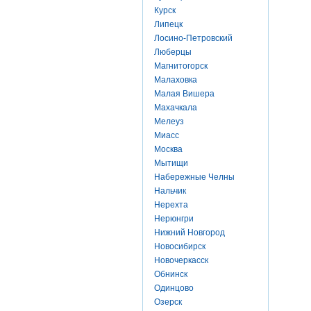
Курск
Липецк
Лосино-Петровский
Люберцы
Магнитогорск
Малаховка
Малая Вишера
Махачкала
Мелеуз
Миасс
Москва
Мытищи
Набережные Челны
Нальчик
Нерехта
Нерюнгри
Нижний Новгород
Новосибирск
Новочеркасск
Обнинск
Одинцово
Озерск