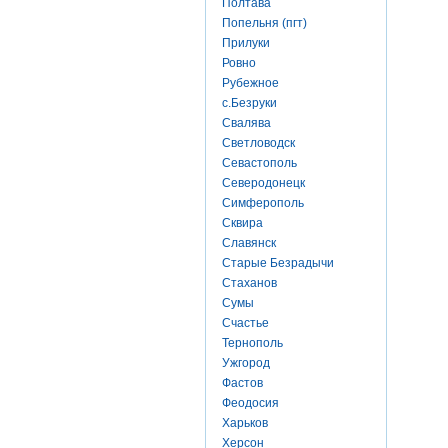
Полтава
Попельня (пгт)
Прилуки
Ровно
Рубежное
с.Безруки
Свалява
Светловодск
Севастополь
Северодонецк
Симферополь
Сквира
Славянск
Старые Безрадычи
Стаханов
Сумы
Счастье
Тернополь
Ужгород
Фастов
Феодосия
Харьков
Херсон