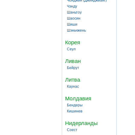
Чонджин (Джинджианг)
Чэнду
Шаньтоу
Шаосин
Шиши
Шэньчжень
Корея
Сеул
Ливан
Бейрут
Литва
Каунас
Молдавия
Бендеры
Кишинев
Нидерланды
Соест