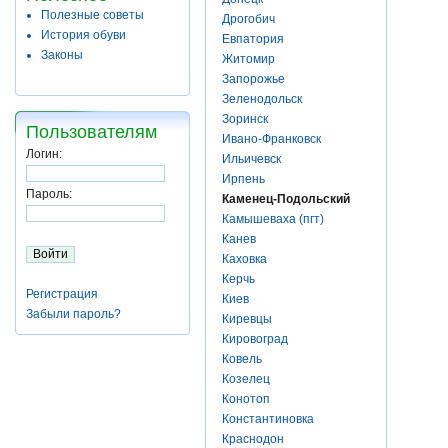
Полезные советы
Дрогобич
История обуви
Евпатория
Законы
Житомир
Запорожье
Зеленодольск
Зоринск
Пользователям
Ивано-Франковск
Логин:
Ильичевск
Ирпень
Пароль:
Каменец-Подольский
Камышеваха (пгт)
Канев
Каховка
Керчь
Регистрация
Киев
Забыли пароль?
Киревцы
Кировоград
Ковель
Козелец
Конотоп
Константиновка
Краснодон