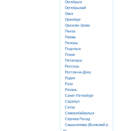
Октябрьск
Октябрьский
Омск
Оренбург
Орехово-Зуево
Пенза
Пермь
Печоры
Подольск
Псков
Пятигорск
Россошь
Ростов-на-Дону
Рудня
Руза
Рязань
Санкт-Петербург
Сарапул
Сатка
Северобайкальск
Сергиев Посад
Смышляевка (Волжский р-
н)