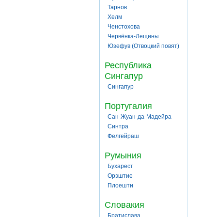
Тарнов
Хелм
Ченстохова
Червёнка-Лещины
Юзефув (Отвоцкий повят)
Республика
Сингапур
Сингапур
Португалия
Сан-Жуан-да-Мадейра
Синтра
Фелгейраш
Румыния
Бухарест
Орэштие
Плоешти
Словакия
Братислава