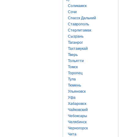
Соликамск
Сочи
Спасск Дальний
Ставрополь
Стерлитамак
Сызрань
Таганрог
Тахтамукай
Тверь
Тольятти
Томск
Торопец
Тула
Тюмень
Ульяновск
Уфа
Хабаровск
Чайковский
Чебоксары
Челябинск
Черногорск
Чита