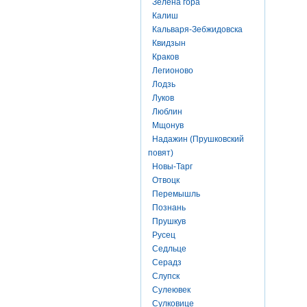
Зелена гора
Калиш
Кальваря-Зебжидовска
Квидзын
Краков
Легионово
Лодзь
Луков
Люблин
Мщонув
Надажин (Прушковский
повят)
Новы-Тарг
Отвоцк
Перемышль
Познань
Прушкув
Русец
Седльце
Серадз
Слупск
Сулеювек
Сулковице