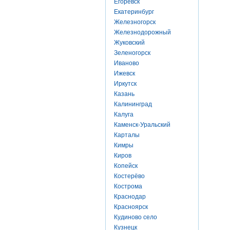
Егоревск
Екатеринбург
Железногорск
Железнодорожный
Жуковский
Зеленогорск
Иваново
Ижевск
Иркутск
Казань
Калининград
Калуга
Каменск-Уральский
Карталы
Кимры
Киров
Копейск
Костерёво
Кострома
Краснодар
Красноярск
Кудиново село
Кузнецк