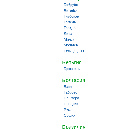
Бобруйск
Витебск
Глубокое
Гомель
Гродно
Лида
Минск
Могилев
Речица (пгт)
Бельгия
Брюссель
Болгария
Баня
Габрово
Пештера
Пловдив
Русе
София
Бразилия