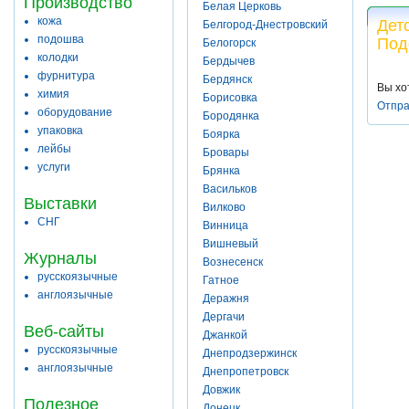
Производство
Белая Церковь
кожа
Дет
Белгород-Днестровский
подошва
Под
Белогорск
колодки
Бердычев
фурнитура
Бердянск
Вы хо
химия
Борисовка
Отпра
оборудование
Бородянка
упаковка
Боярка
лейбы
Бровары
услуги
Брянка
Васильков
Выставки
Вилково
СНГ
Винница
Вишневый
Журналы
Вознесенск
русскоязычные
Гатное
англоязычные
Деражня
Дергачи
Веб-сайты
Джанкой
русскоязычные
Днепродзержинск
англоязычные
Днепропетровск
Довжик
Полезное
Донецк