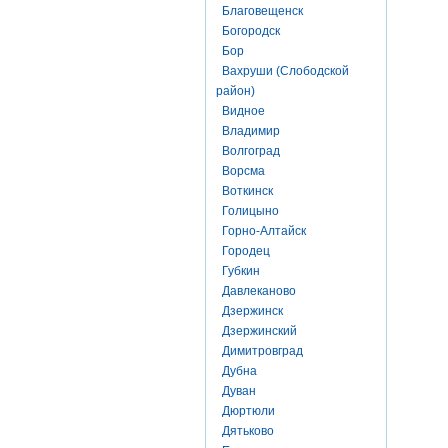
Благовещенск
Богородск
Бор
Вахруши (Слободской
район)
Видное
Владимир
Волгоград
Ворсма
Воткинск
Голицыно
Горно-Алтайск
Городец
Губкин
Давлеканово
Дзержинск
Дзержинский
Димитровград
Дубна
Дуван
Дюртюли
Дятьково