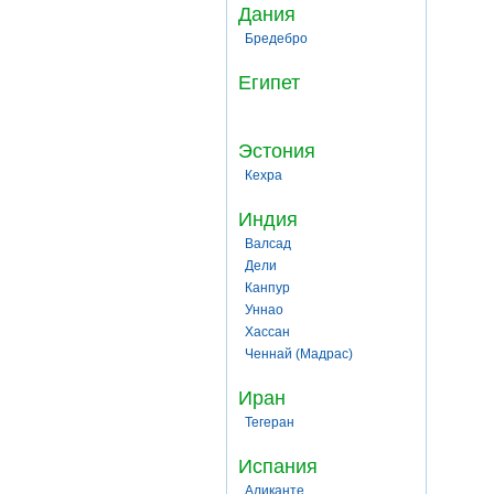
Дания
Бредебро
Египет
Эстония
Кехра
Индия
Валсад
Дели
Канпур
Уннао
Хассан
Ченнай (Мадрас)
Иран
Тегеран
Испания
Аликанте