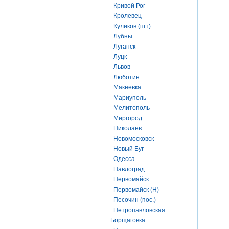
Кривой Рог
Кролевец
Куликов (пгт)
Лубны
Луганск
Луцк
Львов
Люботин
Макеевка
Мариуполь
Мелитополь
Миргород
Николаев
Новомосковск
Новый Буг
Одесса
Павлоград
Первомайск
Первомайск (Н)
Песочин (пос.)
Петропавловская
Борщаговка