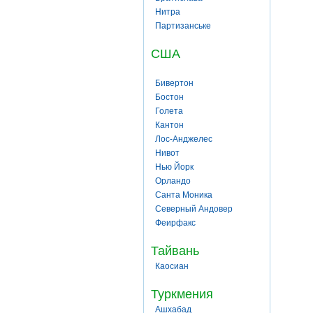
Нитра
Партизанське
США
Бивертон
Бостон
Голета
Кантон
Лос-Анджелес
Нивот
Нью Йорк
Орландо
Санта Моника
Северный Андовер
Феирфакс
Тайвань
Каосиан
Туркмения
Ашхабад