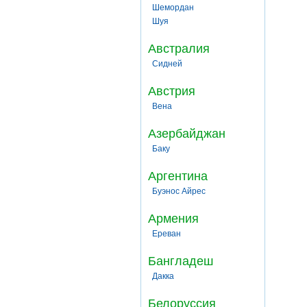
Шемордан
Шуя
Австралия
Сидней
Австрия
Вена
Азербайджан
Баку
Аргентина
Буэнос Айрес
Армения
Ереван
Бангладеш
Дакка
Белоруссия