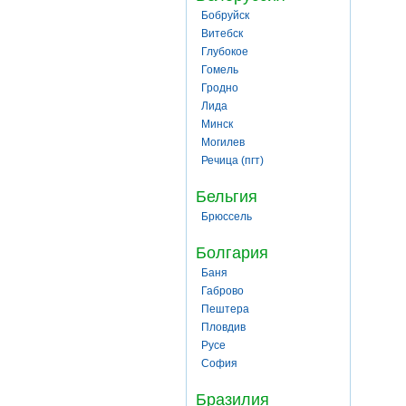
Бобруйск
Витебск
Глубокое
Гомель
Гродно
Лида
Минск
Могилев
Речица (пгт)
Бельгия
Брюссель
Болгария
Баня
Габрово
Пештера
Пловдив
Русе
София
Бразилия