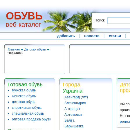
ОБУВЬ
Поиск
веб-каталог
добавить
|
новости
|
статьи
|
Главная
Детская обувь
Черкассы
Готовая обувь
Города
Дет
про
Украина
мужская обувь
женская обувь
Авангард (пгт)
детская обувь
Александрия
Вы пр
спортивная обувь
Антрацит
произ
специальная обувь
Артемовск
Нет н
оптовая продажа обуви
Балта
регис
Барышевка