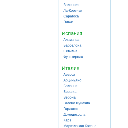
Валенсия
Ла-Корунья
Сарагоса
Эльче
Испания
Альманса
Барселона
Севилья
Фуэнхирола
Италия
Аверса
Арциньяно
Болонья
Брешиа
Верона
Галено Фуцечио
Гарласко
Домодоссола
Карэ
Маркало кон Косоне