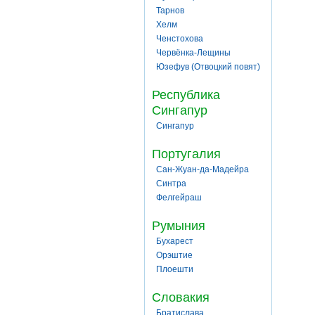
Тарнов
Хелм
Ченстохова
Червёнка-Лещины
Юзефув (Отвоцкий повят)
Республика
Сингапур
Сингапур
Португалия
Сан-Жуан-да-Мадейра
Синтра
Фелгейраш
Румыния
Бухарест
Орэштие
Плоешти
Словакия
Братислава