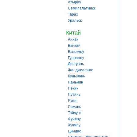
Атырау
Семипалатинск
Тараз
Уральск
Китай
Анхай
Вэйхай
Вэньчжоу
Гуанчжоу
Донгуань
Жанджиаганге
Куньшань
Наньнин
Пекин
Путянь
Руян
Сямэнь
Тайчунг
Фучжоу
Хучжоу
Циндао