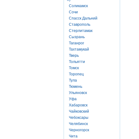
Соликамск
Сочи
Спасск Дальний
Ставрополь
Стерлитамак
Сызрань
Таганрог
Тахтамукай
Тверь
Тольятти
Томск
Торопец
Тула
Тюмень
Ульяновск
Уфа
Хабаровск
Чайковский
Чебоксары
Челябинск
Черногорск
Чита