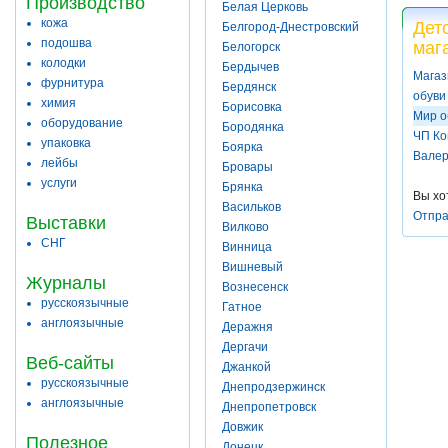
Производство
Белая Церковь
кожа
Дет
Белгород-Днестровский
подошва
маг
Белогорск
колодки
Бердычев
Магаз
фурнитура
Бердянск
обуви
химия
Борисовка
Мир о
оборудование
Бородянка
ЧП Ко
упаковка
Боярка
Валер
лейбы
Бровары
услуги
Брянка
Вы хо
Васильков
Отпра
Выставки
Вилково
СНГ
Винница
Вишневый
Журналы
Вознесенск
русскоязычные
Гатное
англоязычные
Деражня
Дергачи
Веб-сайты
Джанкой
русскоязычные
Днепродзержинск
англоязычные
Днепропетровск
Довжик
Полезное
Донецк