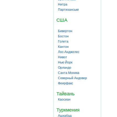
Нитра
Партизанське
США
Бивертон
Бостон
Голета
Кантон
Лос-Анджелес
Нивот
Нью Йорк
Орландо
Санта Моника
Северный Андовер
Феирфакс
Тайвань
Каосиан
Туркмения
Ашхабад