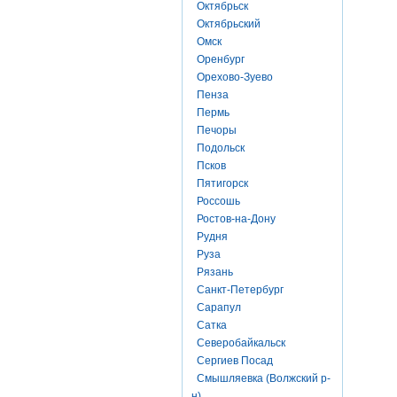
Октябрьск
Октябрьский
Омск
Оренбург
Орехово-Зуево
Пенза
Пермь
Печоры
Подольск
Псков
Пятигорск
Россошь
Ростов-на-Дону
Рудня
Руза
Рязань
Санкт-Петербург
Сарапул
Сатка
Северобайкальск
Сергиев Посад
Смышляевка (Волжский р-
н)