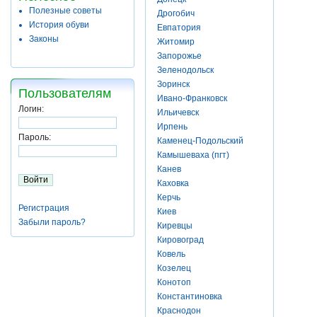
Полезные советы
Дрогобич
История обуви
Евпатория
Законы
Житомир
Запорожье
Зеленодольск
Зоринск
Пользователям
Ивано-Франковск
Логин:
Ильичевск
Ирпень
Пароль:
Каменец-Подольский
Камышеваха (пгт)
Канев
Каховка
Керчь
Регистрация
Киев
Забыли пароль?
Киревцы
Кировоград
Ковель
Козелец
Конотоп
Константиновка
Краснодон