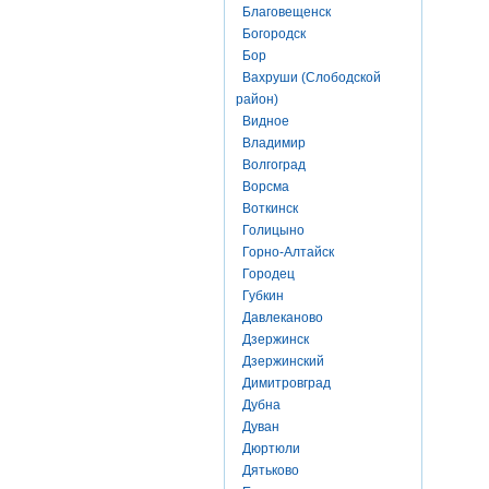
Благовещенск
Богородск
Бор
Вахруши (Слободской
район)
Видное
Владимир
Волгоград
Ворсма
Воткинск
Голицыно
Горно-Алтайск
Городец
Губкин
Давлеканово
Дзержинск
Дзержинский
Димитровград
Дубна
Дуван
Дюртюли
Дятьково