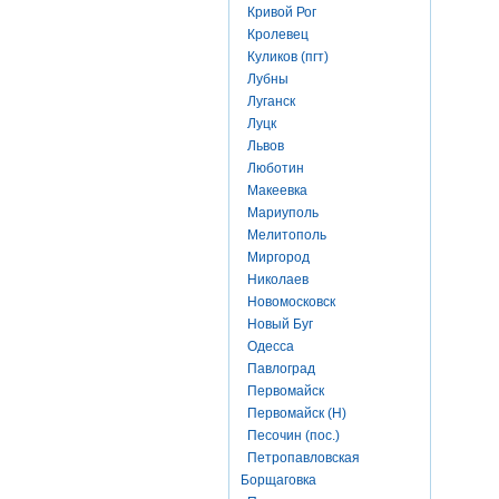
Кривой Рог
Кролевец
Куликов (пгт)
Лубны
Луганск
Луцк
Львов
Люботин
Макеевка
Мариуполь
Мелитополь
Миргород
Николаев
Новомосковск
Новый Буг
Одесса
Павлоград
Первомайск
Первомайск (Н)
Песочин (пос.)
Петропавловская
Борщаговка