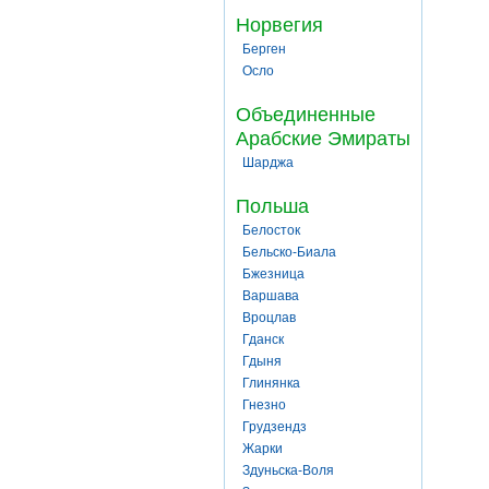
Норвегия
Берген
Осло
Объединенные
Арабские Эмираты
Шарджа
Польша
Белосток
Бельско-Биала
Бжезница
Варшава
Вроцлав
Гданск
Гдыня
Глинянка
Гнезно
Грудзендз
Жарки
Здуньска-Воля