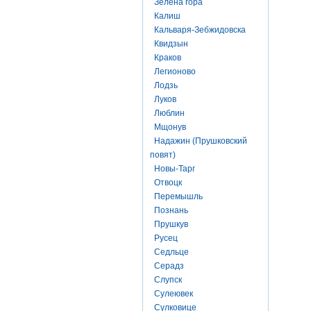
Зелена гора
Калиш
Кальваря-Зебжидовска
Квидзын
Краков
Легионово
Лодзь
Луков
Люблин
Мщонув
Надажин (Прушковский
повят)
Новы-Тарг
Отвоцк
Перемышль
Познань
Прушкув
Русец
Седльце
Серадз
Слупск
Сулеювек
Сулковице