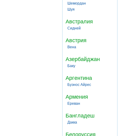
Шемордан
Шуя
Австралия
Сидней
Австрия
Вена
Азербайджан
Баку
Аргентина
Буэнос Айрес
Армения
Ереван
Бангладеш
Дакка
Белоруссия