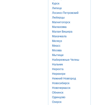
Курск
Липецк
Лосино-Петровский
Люберцы
Магнитогорск
Малаховка
Малая Вишера
Махачкала
Мелеуз
Миасс
Москва
Мытищи
Набережные Челны
Нальчик
Нерехта
Нерюнгри
Нижний Новгород
Новосибирск
Новочеркасск
Обнинск
Одинцово
Озерск