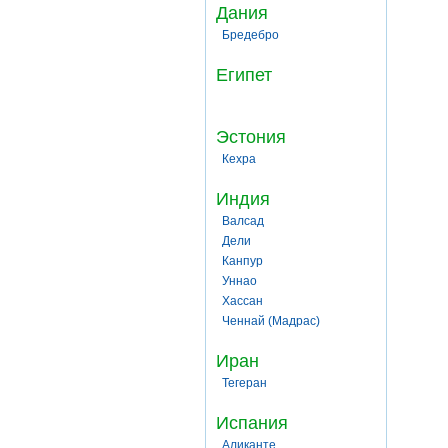
Дания
Бредебро
Египет
Эстония
Кехра
Индия
Валсад
Дели
Канпур
Уннао
Хассан
Ченнай (Мадрас)
Иран
Тегеран
Испания
Аликанте