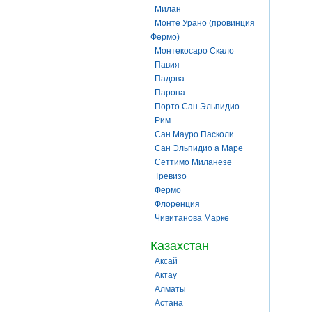
Милан
Монте Урано (провинция
Фермо)
Монтекосаро Скало
Павия
Падова
Парона
Порто Сан Эльпидио
Рим
Сан Мауро Пасколи
Сан Эльпидио а Маре
Сеттимо Миланезе
Тревизо
Фермо
Флоренция
Чивитанова Марке
Казахстан
Аксай
Актау
Алматы
Астана