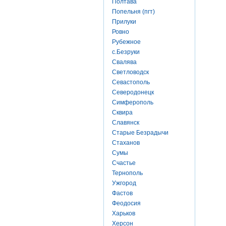
Полтава
Попельня (пгт)
Прилуки
Ровно
Рубежное
с.Безруки
Свалява
Светловодск
Севастополь
Северодонецк
Симферополь
Сквира
Славянск
Старые Безрадычи
Стаханов
Сумы
Счастье
Тернополь
Ужгород
Фастов
Феодосия
Харьков
Херсон