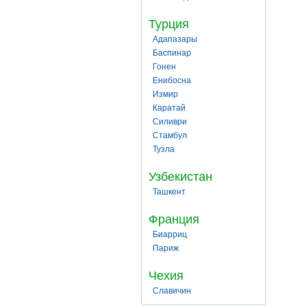
Турция
Адапазары
Баспинар
Гонен
Енибосна
Измир
Каратай
Силиври
Стамбул
Тузла
Узбекистан
Ташкент
Франция
Биарриц
Париж
Чехия
Славичин