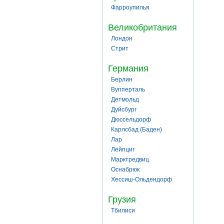
Фарроупилья
Великобритания
Лондон
Стрит
Германия
Берлин
Вупперталь
Детмольд
Дуйсбург
Дюссельдорф
Карлсбад (Баден)
Лар
Лейпциг
Марктредвиц
Оснабрюк
Хессиш-Ольдендорф
Грузия
Тбилиси