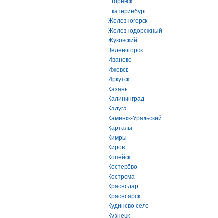
Егоревск
Екатеринбург
Железногорск
Железнодорожный
Жуковский
Зеленогорск
Иваново
Ижевск
Иркутск
Казань
Калининград
Калуга
Каменск-Уральский
Карталы
Кимры
Киров
Копейск
Костерёво
Кострома
Краснодар
Красноярск
Кудиново село
Кузнецк