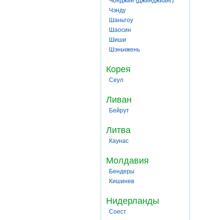
Чонджин (Джинджианг)
Чэнду
Шаньтоу
Шаосин
Шиши
Шэньчжень
Корея
Сеул
Ливан
Бейрут
Литва
Каунас
Молдавия
Бендеры
Кишинев
Нидерланды
Соест