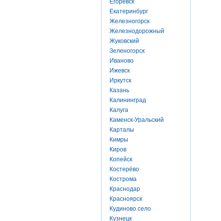
Егоревск
Екатеринбург
Железногорск
Железнодорожный
Жуковский
Зеленогорск
Иваново
Ижевск
Иркутск
Казань
Калининград
Калуга
Каменск-Уральский
Карталы
Кимры
Киров
Копейск
Костерёво
Кострома
Краснодар
Красноярск
Кудиново село
Кузнецк