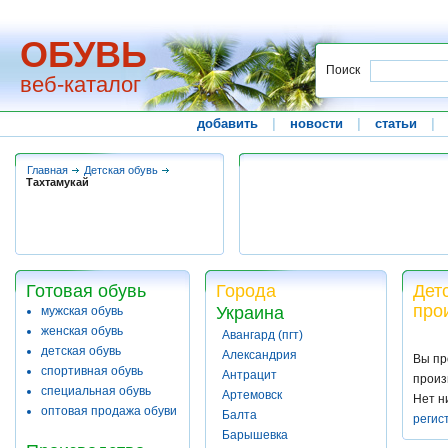
ОБУВЬ
Поиск
веб-каталог
добавить
|
новости
|
статьи
|
Главная
Детская обувь
Тахтамукай
Готовая обувь
Города
Дет
про
Украина
мужская обувь
женская обувь
Авангард (пгт)
детская обувь
Александрия
Вы пр
спортивная обувь
Антрацит
произ
специальная обувь
Артемовск
Нет н
оптовая продажа обуви
Балта
регис
Барышевка