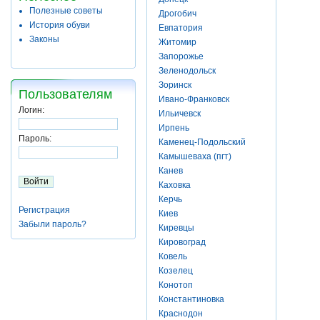
Полезные советы
Дрогобич
История обуви
Евпатория
Законы
Житомир
Запорожье
Зеленодольск
Зоринск
Пользователям
Ивано-Франковск
Логин:
Ильичевск
Ирпень
Пароль:
Каменец-Подольский
Камышеваха (пгт)
Канев
Каховка
Керчь
Регистрация
Киев
Забыли пароль?
Киревцы
Кировоград
Ковель
Козелец
Конотоп
Константиновка
Краснодон