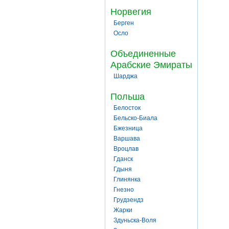
Норвегия
Берген
Осло
Объединенные
Арабские Эмираты
Шарджа
Польша
Белосток
Бельско-Биала
Бжезница
Варшава
Вроцлав
Гданск
Гдыня
Глинянка
Гнезно
Грудзендз
Жарки
Здуньска-Воля