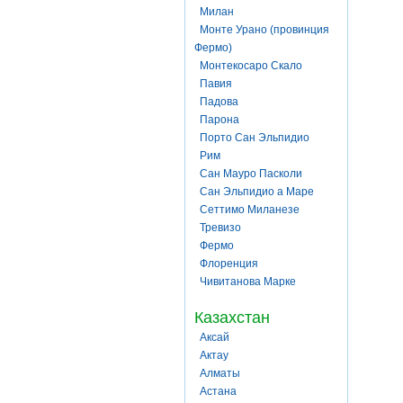
Милан
Монте Урано (провинция
Фермо)
Монтекосаро Скало
Павия
Падова
Парона
Порто Сан Эльпидио
Рим
Сан Мауро Пасколи
Сан Эльпидио а Маре
Сеттимо Миланезе
Тревизо
Фермо
Флоренция
Чивитанова Марке
Казахстан
Аксай
Актау
Алматы
Астана