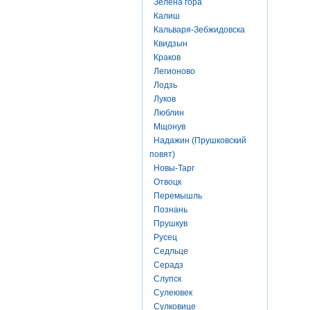
Зелена гора
Калиш
Кальваря-Зебжидовска
Квидзын
Краков
Легионово
Лодзь
Луков
Люблин
Мщонув
Надажин (Прушковский
повят)
Новы-Тарг
Отвоцк
Перемышль
Познань
Прушкув
Русец
Седльце
Серадз
Слупск
Сулеювек
Сулковице