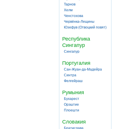
Тарнов
Хелм
Ченстохова
Червёнка-Лещины
Юзефув (Отвоцкий повят)
Республика
Сингапур
Сингапур
Португалия
Сан-Жуан-да-Мадейра
Синтра
Фелгейраш
Румыния
Бухарест
Орэштие
Плоешти
Словакия
Братислава