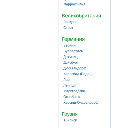
Фарроупилья
Великобритания
Лондон
Стрит
Германия
Берлин
Вупперталь
Детмольд
Дуйсбург
Дюссельдорф
Карлсбад (Баден)
Лар
Лейпциг
Марктредвиц
Оснабрюк
Хессиш-Ольдендорф
Грузия
Тбилиси