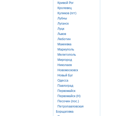
Кривой Рог
Кролевец
Куликов (пгт)
Лубны
Луганск
Луцк
Львов
Люботин
Макеевка
Мариуполь
Мелитополь
Миргород
Николаев
Новомосковск
Новый Буг
Одесса
Павлоград
Первомайск
Первомайск (Н)
Песочин (пос.)
Петропавловская
Борщаговка