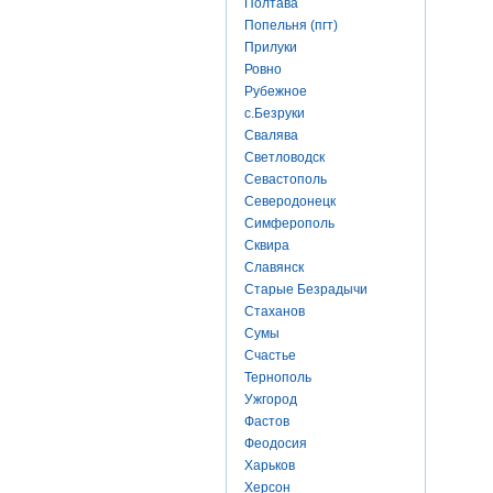
Полтава
Попельня (пгт)
Прилуки
Ровно
Рубежное
с.Безруки
Свалява
Светловодск
Севастополь
Северодонецк
Симферополь
Сквира
Славянск
Старые Безрадычи
Стаханов
Сумы
Счастье
Тернополь
Ужгород
Фастов
Феодосия
Харьков
Херсон