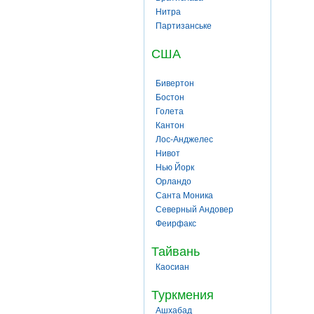
Нитра
Партизанське
США
Бивертон
Бостон
Голета
Кантон
Лос-Анджелес
Нивот
Нью Йорк
Орландо
Санта Моника
Северный Андовер
Феирфакс
Тайвань
Каосиан
Туркмения
Ашхабад