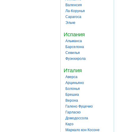
Валенсия
Ла-Корунья
Сарагоса
Эльче
Испания
Альманса
Барселона
Севилья
Фуэнхирола
Италия
Аверса
Арциньяно
Болонья
Брешиа
Верона
Галено Фуцечио
Гарласко
Домодоссола
Карэ
Маркало кон Косоне