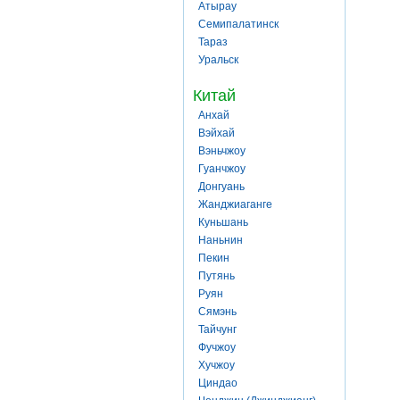
Атырау
Семипалатинск
Тараз
Уральск
Китай
Анхай
Вэйхай
Вэньчжоу
Гуанчжоу
Донгуань
Жанджиаганге
Куньшань
Наньнин
Пекин
Путянь
Руян
Сямэнь
Тайчунг
Фучжоу
Хучжоу
Циндао