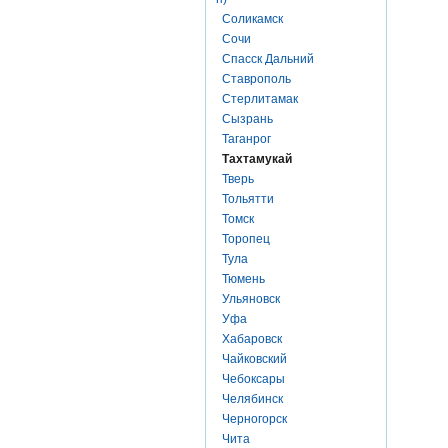
Соликамск
Сочи
Спасск Дальний
Ставрополь
Стерлитамак
Сызрань
Таганрог
Тахтамукай
Тверь
Тольятти
Томск
Торопец
Тула
Тюмень
Ульяновск
Уфа
Хабаровск
Чайковский
Чебоксары
Челябинск
Черногорск
Чита