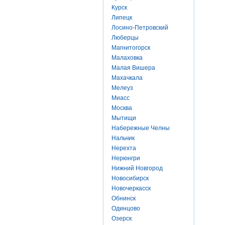
Курск
Липецк
Лосино-Петровский
Люберцы
Магнитогорск
Малаховка
Малая Вишера
Махачкала
Мелеуз
Миасс
Москва
Мытищи
Набережные Челны
Нальчик
Нерехта
Нерюнгри
Нижний Новгород
Новосибирск
Новочеркасск
Обнинск
Одинцово
Озерск