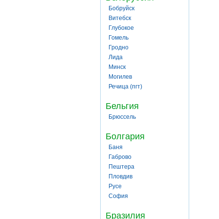
Бобруйск
Витебск
Глубокое
Гомель
Гродно
Лида
Минск
Могилев
Речица (пгт)
Бельгия
Брюссель
Болгария
Баня
Габрово
Пештера
Пловдив
Русе
София
Бразилия