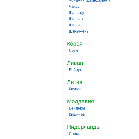
Чонджин (Джинджианг)
Чэнду
Шаньтоу
Шаосин
Шиши
Шэньчжень
Корея
Сеул
Ливан
Бейрут
Литва
Каунас
Молдавия
Бендеры
Кишинев
Нидерланды
Соест