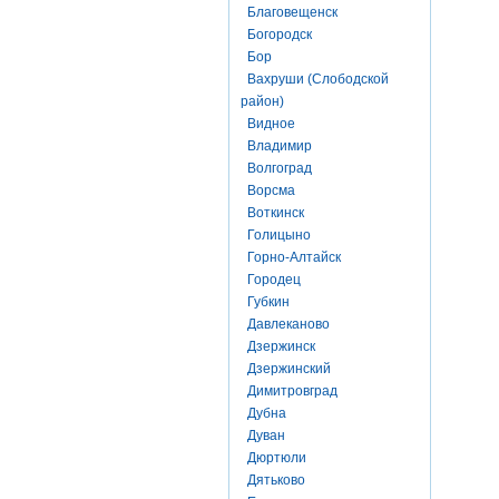
Благовещенск
Богородск
Бор
Вахруши (Слободской
район)
Видное
Владимир
Волгоград
Ворсма
Воткинск
Голицыно
Горно-Алтайск
Городец
Губкин
Давлеканово
Дзержинск
Дзержинский
Димитровград
Дубна
Дуван
Дюртюли
Дятьково