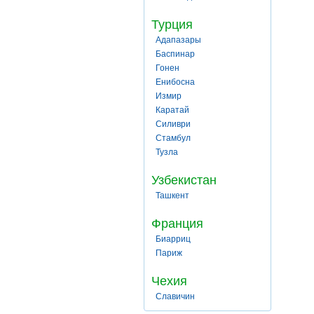
Турция
Адапазары
Баспинар
Гонен
Енибосна
Измир
Каратай
Силиври
Стамбул
Тузла
Узбекистан
Ташкент
Франция
Биарриц
Париж
Чехия
Славичин