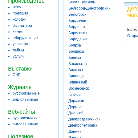
Производство
Белая Церковь
кожа
Дет
Белгород-Днестровский
подошва
маг
Белогорск
колодки
Бердычев
фурнитура
Бердянск
Вы хо
химия
Борисовка
Отпра
оборудование
Бородянка
упаковка
Боярка
лейбы
Бровары
услуги
Брянка
Васильков
Выставки
Вилково
СНГ
Винница
Вишневый
Журналы
Вознесенск
русскоязычные
Гатное
англоязычные
Деражня
Дергачи
Веб-сайты
Джанкой
русскоязычные
Днепродзержинск
англоязычные
Днепропетровск
Довжик
Полезное
Донецк