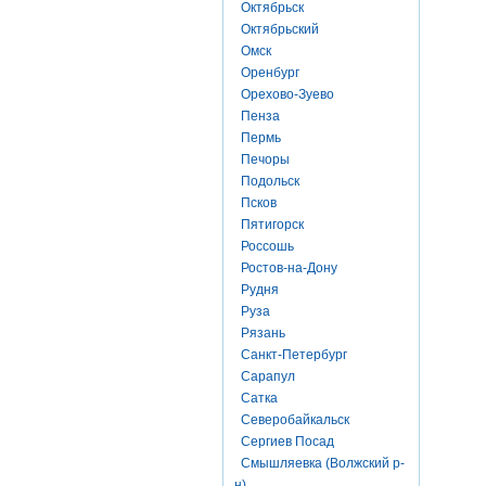
Октябрьск
Октябрьский
Омск
Оренбург
Орехово-Зуево
Пенза
Пермь
Печоры
Подольск
Псков
Пятигорск
Россошь
Ростов-на-Дону
Рудня
Руза
Рязань
Санкт-Петербург
Сарапул
Сатка
Северобайкальск
Сергиев Посад
Смышляевка (Волжский р-
н)