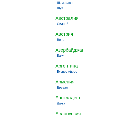
Шемордан
Шуя
Австралия
Сидней
Австрия
Вена
Азербайджан
Баку
Аргентина
Буэнос Айрес
Армения
Ереван
Бангладеш
Дакка
Белоруссия