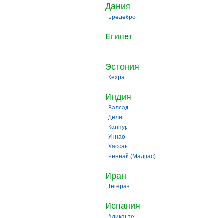
Дания
Бредебро
Египет
Эстония
Кехра
Индия
Валсад
Дели
Канпур
Уннао
Хассан
Ченнай (Мадрас)
Иран
Тегеран
Испания
Аликанте