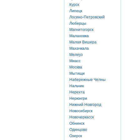
Курск
Липецк
Лосино-Петровский
Люберцы
Магнитогорск
Малаховка
Малая Вишера
Махачкала
Мелеуз
Миасс
Москва
Мытищи
Набережные Челны
Нальчик
Нерехта
Нерюнгри
Нижний Новгород
Новосибирск
Новочеркасск
Обнинск
Одинцово
Озерск