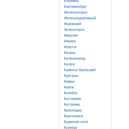
Егоревск
Екатеринбург
Железногорск
Железнодорожный
Жуковский
Зеленогорск
Иваново
Ижевск
Иркутск
Казань
Калининград
Калуга
Каменск-Уральский
Карталы
Кимры
Киров
Копейск
Костерёво
Кострома
Краснодар
Красноярск
Кудиново село
Кузнецк