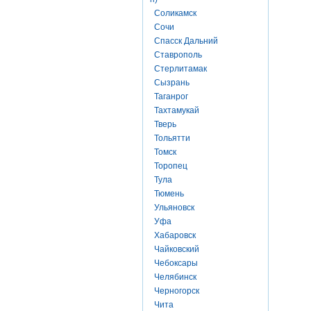
Соликамск
Сочи
Спасск Дальний
Ставрополь
Стерлитамак
Сызрань
Таганрог
Тахтамукай
Тверь
Тольятти
Томск
Торопец
Тула
Тюмень
Ульяновск
Уфа
Хабаровск
Чайковский
Чебоксары
Челябинск
Черногорск
Чита