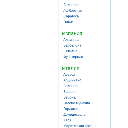
Валенсия
Ла-Корунья
Сарагоса
Эльче
Испания
Альманса
Барселона
Севилья
Фуэнхирола
Италия
Аверса
Арциньяно
Болонья
Брешиа
Верона
Галено Фуцечио
Гарласко
Домодоссола
Карэ
Маркало кон Косоне