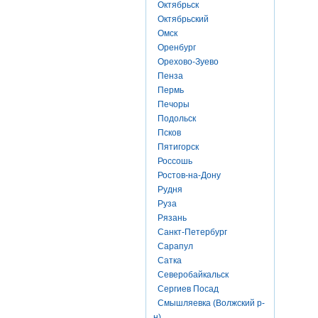
Октябрьск
Октябрьский
Омск
Оренбург
Орехово-Зуево
Пенза
Пермь
Печоры
Подольск
Псков
Пятигорск
Россошь
Ростов-на-Дону
Рудня
Руза
Рязань
Санкт-Петербург
Сарапул
Сатка
Северобайкальск
Сергиев Посад
Смышляевка (Волжский р-
н)