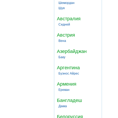
Шемордан
Шуя
Австралия
Сидней
Австрия
Вена
Азербайджан
Баку
Аргентина
Буэнос Айрес
Армения
Ереван
Бангладеш
Дакка
Белоруссия