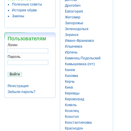
Полезные советы
Дрогобич
История обуви
Евпатория
Законы
Житомир
Запорожье
Зеленодольск
Зоринск
Пользователям
Ивано-Франковск
Логин:
Ильичевск
Ирпень
Пароль:
Каменец-Подольский
Камышеваха (пгт)
Канев
Каховка
Керчь
Регистрация
Киев
Забыли пароль?
Киревцы
Кировоград
Ковель
Козелец
Конотоп
Константиновка
Краснодон