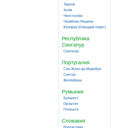
Тарнов
Хелм
Ченстохова
Червёнка-Лещины
Юзефув (Отвоцкий повят)
Республика
Сингапур
Сингапур
Португалия
Сан-Жуан-да-Мадейра
Синтра
Фелгейраш
Румыния
Бухарест
Орэштие
Плоешти
Словакия
Братислава