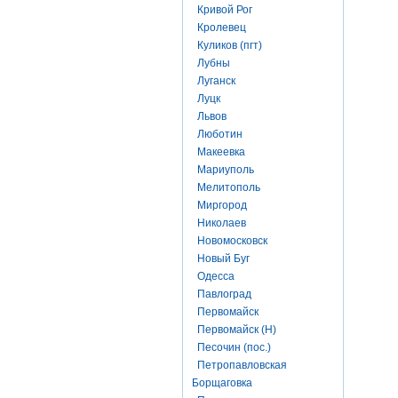
Кривой Рог
Кролевец
Куликов (пгт)
Лубны
Луганск
Луцк
Львов
Люботин
Макеевка
Мариуполь
Мелитополь
Миргород
Николаев
Новомосковск
Новый Буг
Одесса
Павлоград
Первомайск
Первомайск (Н)
Песочин (пос.)
Петропавловская
Борщаговка