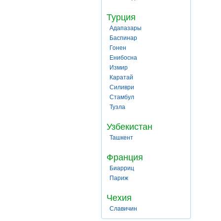
Турция
Адапазары
Баспинар
Гонен
Енибосна
Измир
Каратай
Силиври
Стамбул
Тузла
Узбекистан
Ташкент
Франция
Биарриц
Париж
Чехия
Славичин