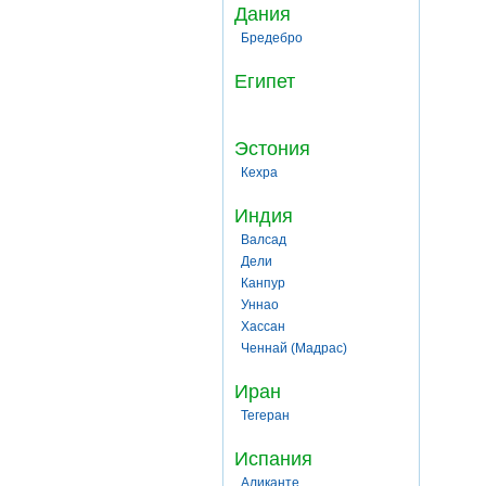
Дания
Бредебро
Египет
Эстония
Кехра
Индия
Валсад
Дели
Канпур
Уннао
Хассан
Ченнай (Мадрас)
Иран
Тегеран
Испания
Аликанте