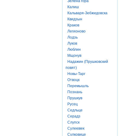
Зелена гора
Калиш
Кальваря-Зебжидовска
Квидзын
Краков
Легионово
Лодзь
Луков
Люблин
Мщонув
Надажин (Прушковский
повят)
Новы-Тарг
Отвоцк
Перемышль
Познань
Прушкув
Русец
Седльце
Серадз
Слупск
Сулеювек
Сулковице