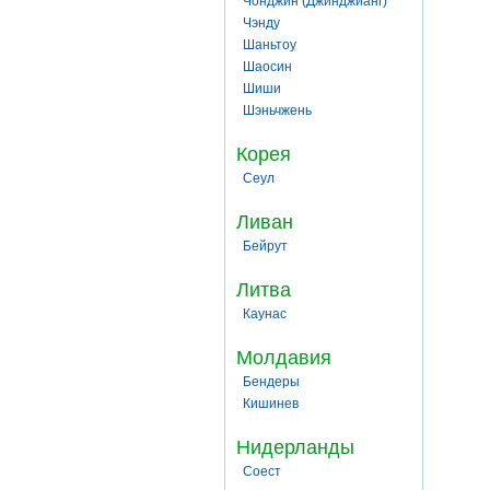
Чонджин (Джинджианг)
Чэнду
Шаньтоу
Шаосин
Шиши
Шэньчжень
Корея
Сеул
Ливан
Бейрут
Литва
Каунас
Молдавия
Бендеры
Кишинев
Нидерланды
Соест