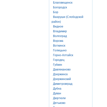
Благовещенск
Богородск
Бор
Вахруши (Слободской
район)
Видное
Владимир
Волгоград
Ворсма
Воткинск
Голицыно
Горно-Алтайск
Городец
Губкин
Давлеканово
Дзержинск
Дзержинский
Димитровград
Дубна
Дуван
Дюртюли
Дятьково