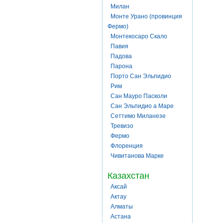
Милан
Монте Урано (провинция
Фермо)
Монтекосаро Скало
Павия
Падова
Парона
Порто Сан Эльпидио
Рим
Сан Мауро Пасколи
Сан Эльпидио а Маре
Сеттимо Миланезе
Тревизо
Фермо
Флоренция
Чивитанова Марке
Казахстан
Аксай
Актау
Алматы
Астана