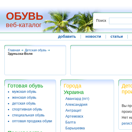
ОБУВЬ
Поиск
веб-каталог
добавить
|
новости
|
статьи
|
Главная
Детская обувь
Здуньска-Воля
Готовая обувь
Города
Дет
про
Украина
мужская обувь
женская обувь
Авангард (пгт)
детская обувь
Александрия
Вы пр
спортивная обувь
Антрацит
произ
специальная обувь
Артемовск
Нет н
оптовая продажа обуви
Балта
регис
Барышевка