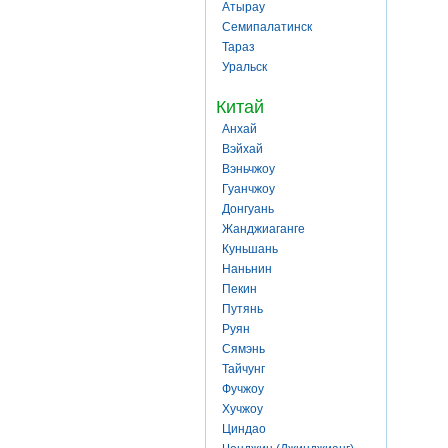
Атырау
Семипалатинск
Тараз
Уральск
Китай
Анхай
Вэйхай
Вэньчжоу
Гуанчжоу
Донгуань
Жанджиаганге
Куньшань
Наньнин
Пекин
Путянь
Руян
Сямэнь
Тайчунг
Фучжоу
Хучжоу
Циндао