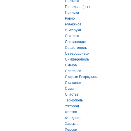
Полтава
Попельня (пгт)
Прилуки
Ровно
Рубежное
с.Безруки
Свалява
Светловодск
Севастополь
Северодонецк
Симферополь
Сквира
Славянск
Старые Безрадычи
Стаханов
Сумы
Счастье
Тернополь
Ужгород
Фастов
Феодосия
Харьков
Херсон