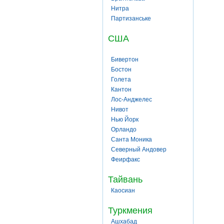
Нитра
Партизанське
США
Бивертон
Бостон
Голета
Кантон
Лос-Анджелес
Нивот
Нью Йорк
Орландо
Санта Моника
Северный Андовер
Феирфакс
Тайвань
Каосиан
Туркмения
Ашхабад