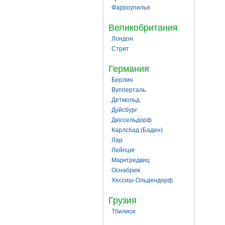
Фарроупилья
Великобритания
Лондон
Стрит
Германия
Берлин
Вупперталь
Детмольд
Дуйсбург
Дюссельдорф
Карлсбад (Баден)
Лар
Лейпциг
Марктредвиц
Оснабрюк
Хессиш-Ольдендорф
Грузия
Тбилиси