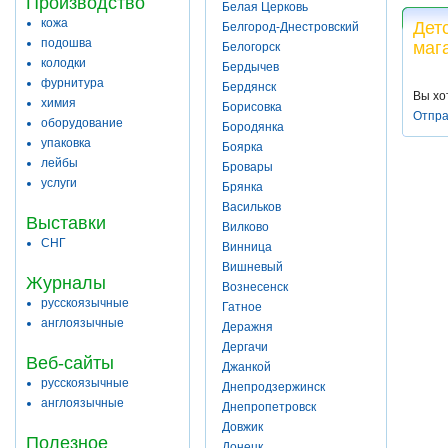
Производство
Белая Церковь
кожа
Дет
Белгород-Днестровский
подошва
маг
Белогорск
колодки
Бердычев
фурнитура
Бердянск
Вы хо
химия
Борисовка
Отпра
оборудование
Бородянка
упаковка
Боярка
лейбы
Бровары
услуги
Брянка
Васильков
Выставки
Вилково
СНГ
Винница
Вишневый
Журналы
Вознесенск
русскоязычные
Гатное
англоязычные
Деражня
Дергачи
Веб-сайты
Джанкой
русскоязычные
Днепродзержинск
англоязычные
Днепропетровск
Довжик
Полезное
Донецк