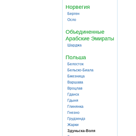
Норвегия
Берген
Осло
Объединенные
Арабские Эмираты
Шарджа
Польша
Белосток
Бельско-Биала
Бжезница
Варшава
Вроцлав
Гданск
Гдыня
Глинянка
Гнезно
Грудзендз
Жарки
Здуньска-Воля