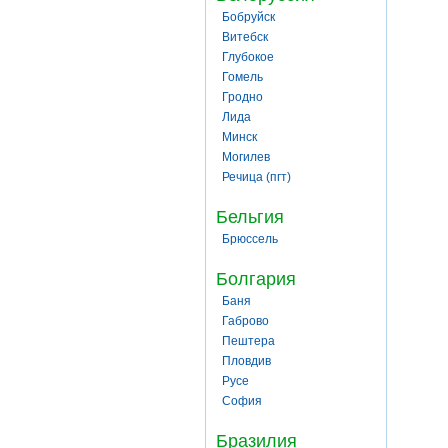
Бобруйск
Витебск
Глубокое
Гомель
Гродно
Лида
Минск
Могилев
Речица (пгт)
Бельгия
Брюссель
Болгария
Баня
Габрово
Пештера
Пловдив
Русе
София
Бразилия