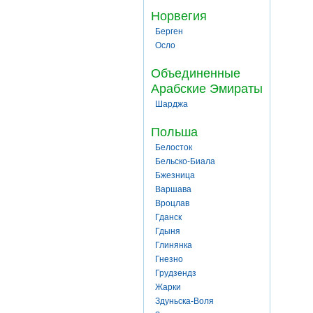
Норвегия
Берген
Осло
Объединенные
Арабские Эмираты
Шарджа
Польша
Белосток
Бельско-Биала
Бжезница
Варшава
Вроцлав
Гданск
Гдыня
Глинянка
Гнезно
Грудзендз
Жарки
Здуньска-Воля