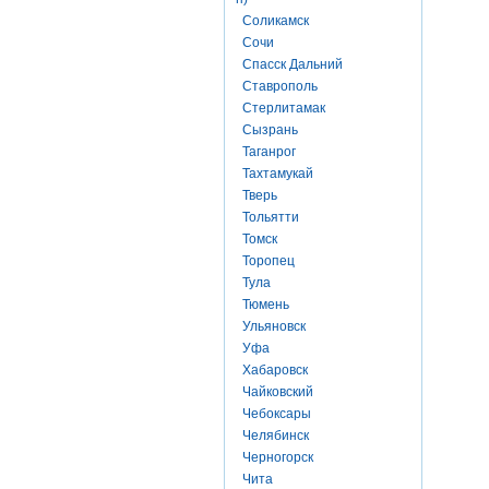
Соликамск
Сочи
Спасск Дальний
Ставрополь
Стерлитамак
Сызрань
Таганрог
Тахтамукай
Тверь
Тольятти
Томск
Торопец
Тула
Тюмень
Ульяновск
Уфа
Хабаровск
Чайковский
Чебоксары
Челябинск
Черногорск
Чита