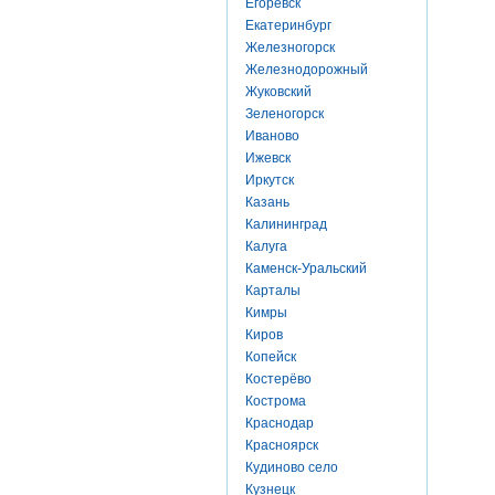
Егоревск
Екатеринбург
Железногорск
Железнодорожный
Жуковский
Зеленогорск
Иваново
Ижевск
Иркутск
Казань
Калининград
Калуга
Каменск-Уральский
Карталы
Кимры
Киров
Копейск
Костерёво
Кострома
Краснодар
Красноярск
Кудиново село
Кузнецк