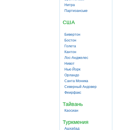
Нитра
Партизанське
США
Бивертон
Бостон
Голета
Кантон
Лос-Анджелес
Нивот
Нью Йорк
Орландо
Санта Моника
Северный Андовер
Феирфакс
Тайвань
Каосиан
Туркмения
Ашхабад