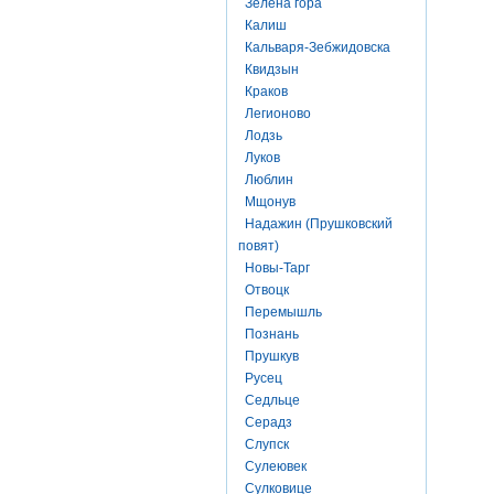
Зелена гора
Калиш
Кальваря-Зебжидовска
Квидзын
Краков
Легионово
Лодзь
Луков
Люблин
Мщонув
Надажин (Прушковский
повят)
Новы-Тарг
Отвоцк
Перемышль
Познань
Прушкув
Русец
Седльце
Серадз
Слупск
Сулеювек
Сулковице