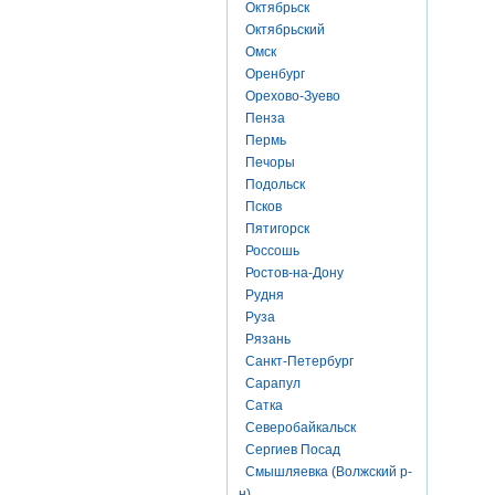
Октябрьск
Октябрьский
Омск
Оренбург
Орехово-Зуево
Пенза
Пермь
Печоры
Подольск
Псков
Пятигорск
Россошь
Ростов-на-Дону
Рудня
Руза
Рязань
Санкт-Петербург
Сарапул
Сатка
Северобайкальск
Сергиев Посад
Смышляевка (Волжский р-
н)