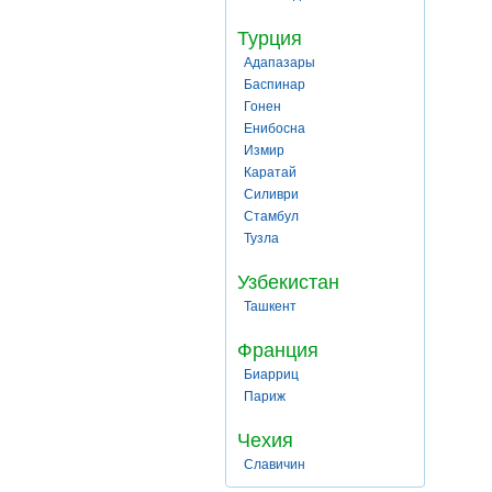
Турция
Адапазары
Баспинар
Гонен
Енибосна
Измир
Каратай
Силиври
Стамбул
Тузла
Узбекистан
Ташкент
Франция
Биарриц
Париж
Чехия
Славичин