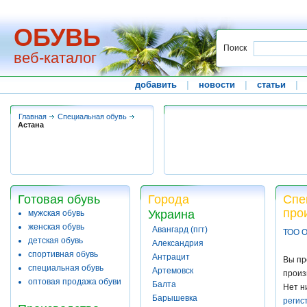
ОБУВЬ
Поиск
веб-каталог
добавить
|
новости
|
статьи
|
Главная
Специальная обувь
Астана
Готовая обувь
Города
Спе
про
Украина
мужская обувь
женская обувь
Авангард (пгт)
ТОО О
детская обувь
Александрия
спортивная обувь
Антрацит
Вы пр
специальная обувь
Артемовск
произ
оптовая продажа обуви
Балта
Нет н
Барышевка
регис