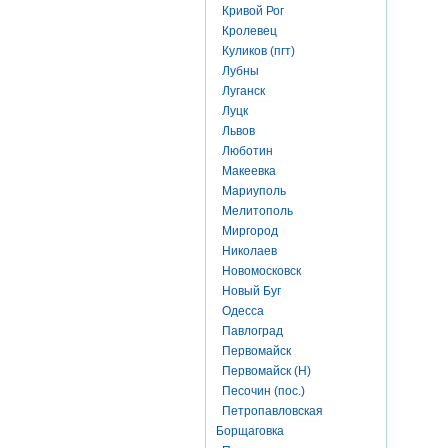
Кривой Рог
Кролевец
Куликов (пгт)
Лубны
Луганск
Луцк
Львов
Люботин
Макеевка
Мариуполь
Мелитополь
Миргород
Николаев
Новомосковск
Новый Буг
Одесса
Павлоград
Первомайск
Первомайск (Н)
Песочин (пос.)
Петропавловская
Борщаговка