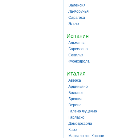
Валенсия
Ла-Корунья
Сарагоса
Эльче
Испания
Альманса
Барселона
Севилья
Фуэнхирола
Италия
Аверса
Арциньяно
Болонья
Брешиа
Верона
Галено Фуцечио
Гарласко
Домодоссола
Карэ
Маркало кон Косоне