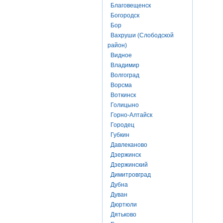
Благовещенск
Богородск
Бор
Вахруши (Слободской
район)
Видное
Владимир
Волгоград
Ворсма
Воткинск
Голицыно
Горно-Алтайск
Городец
Губкин
Давлеканово
Дзержинск
Дзержинский
Димитровград
Дубна
Дуван
Дюртюли
Дятьково