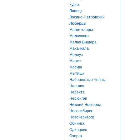
Курск
Липецк
Лосино-Петровский
Люберцы
Магнитогорск
Малаховка
Малая Вишера
Махачкала
Мелеуз
Миасс
Москва
Мытищи
Набережные Челны
Нальчик
Нерехта
Нерюнгри
Нижний Новгород
Новосибирск
Новочеркасск
Обнинск
Одинцово
Озерск