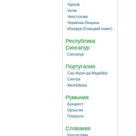
Тарнов
Хелм
Ченстохова
Червёнка-Лещины
Юзефув (Отвоцкий повят)
Республика
Сингапур
Сингапур
Португалия
Сан-Жуан-да-Мадейра
Синтра
Фелгейраш
Румыния
Бухарест
Орэштие
Плоешти
Словакия
Братислава