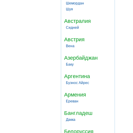
Шемордан
Шуя
Австралия
Сидней
Австрия
Вена
Азербайджан
Баку
Аргентина
Буэнос Айрес
Армения
Ереван
Бангладеш
Дакка
Белоруссия