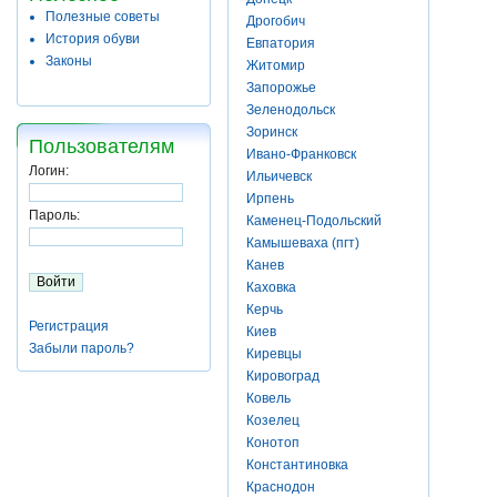
Полезные советы
Дрогобич
История обуви
Евпатория
Законы
Житомир
Запорожье
Зеленодольск
Зоринск
Пользователям
Ивано-Франковск
Логин:
Ильичевск
Ирпень
Пароль:
Каменец-Подольский
Камышеваха (пгт)
Канев
Каховка
Керчь
Регистрация
Киев
Забыли пароль?
Киревцы
Кировоград
Ковель
Козелец
Конотоп
Константиновка
Краснодон