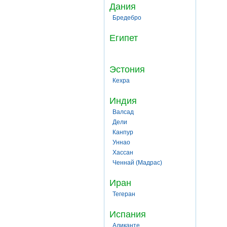
Дания
Бредебро
Египет
Эстония
Кехра
Индия
Валсад
Дели
Канпур
Уннао
Хассан
Ченнай (Мадрас)
Иран
Тегеран
Испания
Аликанте