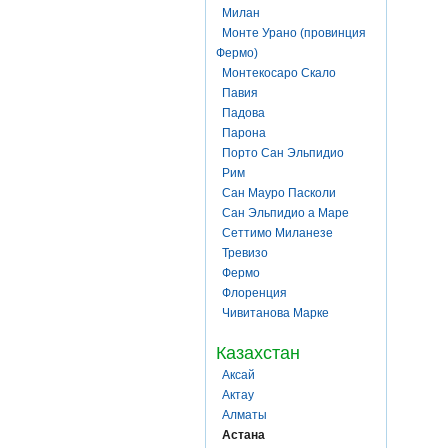
Милан
Монте Урано (провинция
Фермо)
Монтекосаро Скало
Павия
Падова
Парона
Порто Сан Эльпидио
Рим
Сан Мауро Пасколи
Сан Эльпидио а Маре
Сеттимо Миланезе
Тревизо
Фермо
Флоренция
Чивитанова Марке
Казахстан
Аксай
Актау
Алматы
Астана