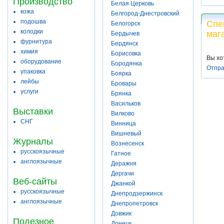
Производство
Белая Церковь
кожа
Белгород-Днестровский
подошва
Спе
Белогорск
колодки
маг
Бердычев
фурнитура
Бердянск
химия
Борисовка
Вы хо
оборудование
Бородянка
Отпра
упаковка
Боярка
лейбы
Бровары
услуги
Брянка
Васильков
Выставки
Вилково
СНГ
Винница
Вишневый
Журналы
Вознесенск
русскоязычные
Гатное
англоязычные
Деражня
Дергачи
Веб-сайты
Джанкой
русскоязычные
Днепродзержинск
англоязычные
Днепропетровск
Довжик
Полезное
Донецк