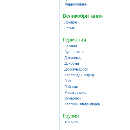
Фарроупилья
Великобритания
Лондон
Стрит
Германия
Берлин
Вупперталь
Детмольд
Дуйсбург
Дюссельдорф
Карлсбад (Баден)
Лар
Лейпциг
Марктредвиц
Оснабрюк
Хессиш-Ольдендорф
Грузия
Тбилиси