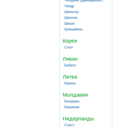
Чонджин (Джинджианг)
Чэнду
Шаньтоу
Шаосин
Шиши
Шэньчжень
Корея
Сеул
Ливан
Бейрут
Литва
Каунас
Молдавия
Бендеры
Кишинев
Нидерланды
Соест