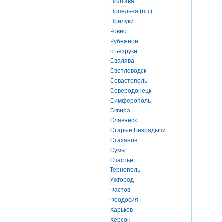
Полтава
Попельня (пгт)
Прилуки
Ровно
Рубежное
с.Безруки
Свалява
Светловодск
Севастополь
Северодонецк
Симферополь
Сквира
Славянск
Старые Безрадычи
Стаханов
Сумы
Счастье
Тернополь
Ужгород
Фастов
Феодосия
Харьков
Херсон