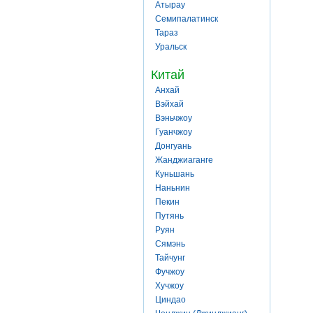
Атырау
Семипалатинск
Тараз
Уральск
Китай
Анхай
Вэйхай
Вэньчжоу
Гуанчжоу
Донгуань
Жанджиаганге
Куньшань
Наньнин
Пекин
Путянь
Руян
Сямэнь
Тайчунг
Фучжоу
Хучжоу
Циндао