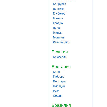
Бобруйск
Витебск
Глубокое
Гомель
Гродно
Лида
Минск
Могилев
Речица (пгт)
Бельгия
Брюссель
Болгария
Баня
Габрово
Пештера
Пловдив
Русе
София
Бразилия