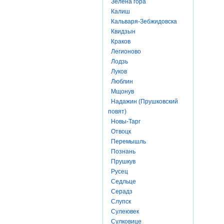
Зелена гора
Калиш
Кальваря-Зебжидовска
Квидзын
Краков
Легионово
Лодзь
Луков
Люблин
Мщонув
Надажин (Прушковский
повят)
Новы-Тарг
Отвоцк
Перемышль
Познань
Прушкув
Русец
Седльце
Серадз
Слупск
Сулеювек
Сулковице