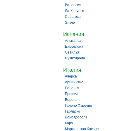
Валенсия
Ла-Корунья
Сарагоса
Эльче
Испания
Альманса
Барселона
Севилья
Фуэнхирола
Италия
Аверса
Арциньяно
Болонья
Брешиа
Верона
Галено Фуцечио
Гарласко
Домодоссола
Карэ
Маркало кон Косоне