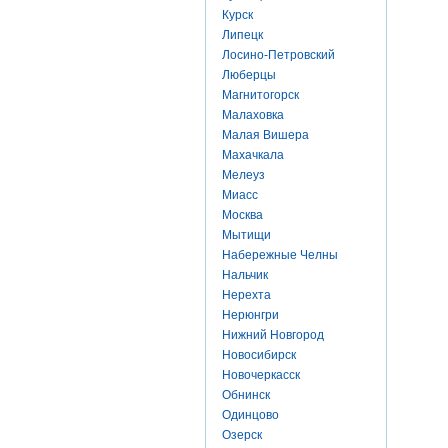
Курск
Липецк
Лосино-Петровский
Люберцы
Магнитогорск
Малаховка
Малая Вишера
Махачкала
Мелеуз
Миасс
Москва
Мытищи
Набережные Челны
Нальчик
Нерехта
Нерюнгри
Нижний Новгород
Новосибирск
Новочеркасск
Обнинск
Одинцово
Озерск