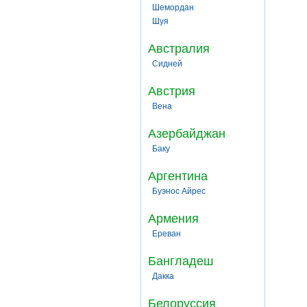
Шемордан
Шуя
Австралия
Сидней
Австрия
Вена
Азербайджан
Баку
Аргентина
Буэнос Айрес
Армения
Ереван
Бангладеш
Дакка
Белоруссия