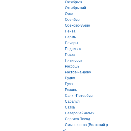
Октябрьск
Октябрьский
Омск
Оренбург
Орехово-Зуево
Пенза
Пермь
Печоры
Подольск
Псков
Пятигорск
Россошь
Ростов-на-Дону
Рудня
Руза
Рязань
Санкт-Петербург
Сарапул
Сатка
Северобайкальск
Сергиев Посад
Смышляевка (Волжский р-
н)