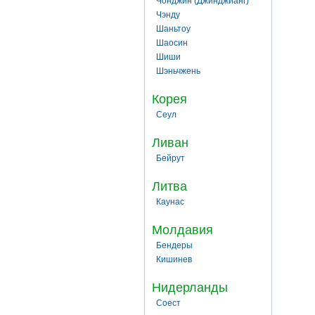
Чонджин (Джинджианг)
Чэнду
Шаньтоу
Шаосин
Шиши
Шэньчжень
Корея
Сеул
Ливан
Бейрут
Литва
Каунас
Молдавия
Бендеры
Кишинев
Нидерланды
Соест