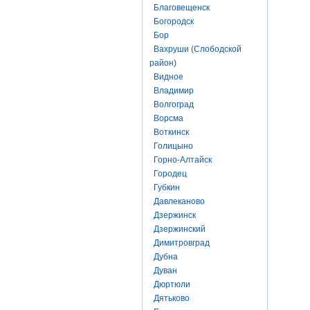
Благовещенск
Богородск
Бор
Вахруши (Слободской
район)
Видное
Владимир
Волгоград
Ворсма
Воткинск
Голицыно
Горно-Алтайск
Городец
Губкин
Давлеканово
Дзержинск
Дзержинский
Димитровград
Дубна
Дуван
Дюртюли
Дятьково