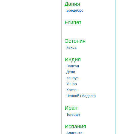
Дания
Бредебро
Египет
Эстония
Кехра
Индия
Валсад
Дели
Канпур
Уннао
Хассан
Ченнай (Мадрас)
Иран
Тегеран
Испания
Аликанте