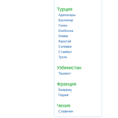
Турция
Адапазары
Баспинар
Гонен
Енибосна
Измир
Каратай
Силиври
Стамбул
Тузла
Узбекистан
Ташкент
Франция
Биарриц
Париж
Чехия
Славичин