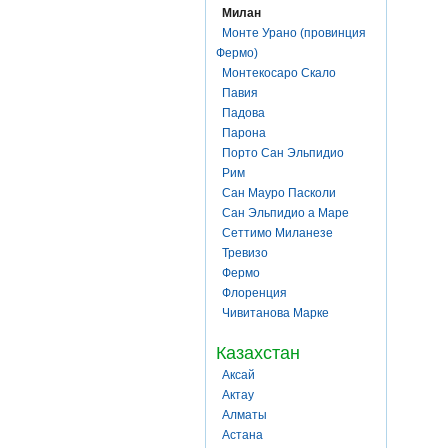
Милан
Монте Урано (провинция
Фермо)
Монтекосаро Скало
Павия
Падова
Парона
Порто Сан Эльпидио
Рим
Сан Мауро Пасколи
Сан Эльпидио а Маре
Сеттимо Миланезе
Тревизо
Фермо
Флоренция
Чивитанова Марке
Казахстан
Аксай
Актау
Алматы
Астана