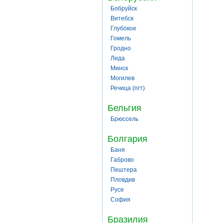
Бобруйск
Витебск
Глубокое
Гомель
Гродно
Лида
Минск
Могилев
Речица (пгт)
Бельгия
Брюссель
Болгария
Баня
Габрово
Пештера
Пловдив
Русе
София
Бразилия