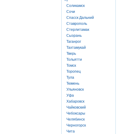
Соликамск
Сочи
Спасск Дальний
Ставрополь
Стерлитамак
Сызрань
Таганрог
Тахтамукай
Тверь
Тольятти
Томск
Торопец
Тула
Тюмень
Ульяновск
Уфа
Хабаровск
Чайковский
Чебоксары
Челябинск
Черногорск
Чита