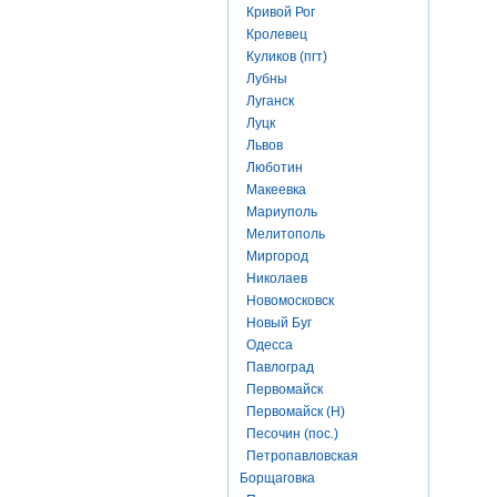
Кривой Рог
Кролевец
Куликов (пгт)
Лубны
Луганск
Луцк
Львов
Люботин
Макеевка
Мариуполь
Мелитополь
Миргород
Николаев
Новомосковск
Новый Буг
Одесса
Павлоград
Первомайск
Первомайск (Н)
Песочин (пос.)
Петропавловская
Борщаговка