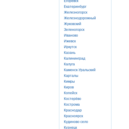
Егоревск
Екатеринбург
Железногорск
Железнодорожный
Жуковский
Зеленогорск
Иваново
Ижевск
Иркутск
Казань
Калининград
Калуга
Каменск-Уральский
Карталы
Кимры
Киров
Копейск
Костерёво
Кострома
Краснодар
Красноярск
Кудиново село
Кузнецк