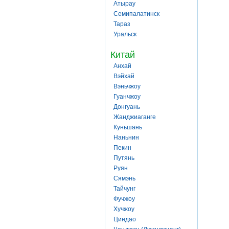
Атырау
Семипалатинск
Тараз
Уральск
Китай
Анхай
Вэйхай
Вэньчжоу
Гуанчжоу
Донгуань
Жанджиаганге
Куньшань
Наньнин
Пекин
Путянь
Руян
Сямэнь
Тайчунг
Фучжоу
Хучжоу
Циндао