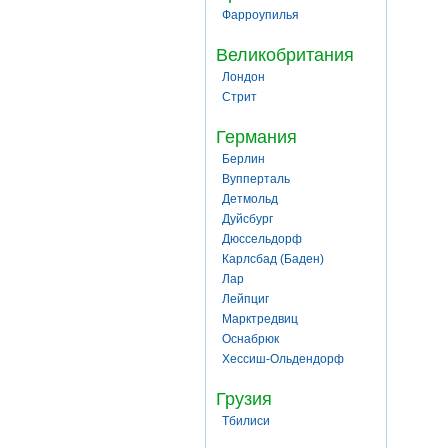
Фарроупилья
Великобритания
Лондон
Стрит
Германия
Берлин
Вупперталь
Детмольд
Дуйсбург
Дюссельдорф
Карлсбад (Баден)
Лар
Лейпциг
Марктредвиц
Оснабрюк
Хессиш-Ольдендорф
Грузия
Тбилиси