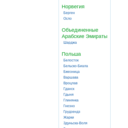
Норвегия
Берген
Осло
Объединенные
Арабские Эмираты
Шарджа
Польша
Белосток
Бельско-Биала
Бжезница
Варшава
Вроцлав
Гданск
Гдыня
Глинянка
Гнезно
Грудзендз
Жарки
Здуньска-Воля