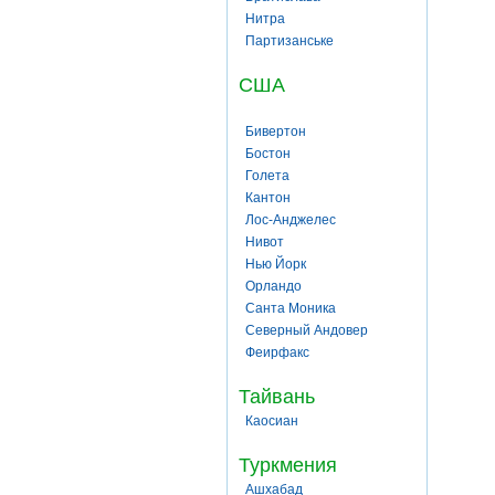
Нитра
Партизанське
США
Бивертон
Бостон
Голета
Кантон
Лос-Анджелес
Нивот
Нью Йорк
Орландо
Санта Моника
Северный Андовер
Феирфакс
Тайвань
Каосиан
Туркмения
Ашхабад