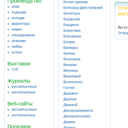
Производство
Белая Церковь
кожа
Спе
Белгород-Днестровский
подошва
маг
Белогорск
колодки
Бердычев
фурнитура
Бердянск
Вы хо
химия
Борисовка
Отпра
оборудование
Бородянка
упаковка
Боярка
лейбы
Бровары
услуги
Брянка
Васильков
Выставки
Вилково
СНГ
Винница
Вишневый
Журналы
Вознесенск
русскоязычные
Гатное
англоязычные
Деражня
Дергачи
Веб-сайты
Джанкой
русскоязычные
Днепродзержинск
англоязычные
Днепропетровск
Довжик
Полезное
Донецк