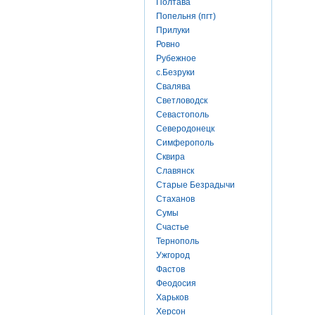
Полтава
Попельня (пгт)
Прилуки
Ровно
Рубежное
с.Безруки
Свалява
Светловодск
Севастополь
Северодонецк
Симферополь
Сквира
Славянск
Старые Безрадычи
Стаханов
Сумы
Счастье
Тернополь
Ужгород
Фастов
Феодосия
Харьков
Херсон