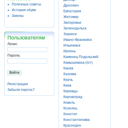
Полезные советы
Дрогобич
История обуви
Евпатория
Законы
Житомир
Запорожье
Зеленодольск
Зоринск
Пользователям
Ивано-Франковск
Логин:
Ильичевск
Ирпень
Пароль:
Каменец-Подольский
Камышеваха (пгт)
Канев
Каховка
Керчь
Регистрация
Киев
Забыли пароль?
Киревцы
Кировоград
Ковель
Козелец
Конотоп
Константиновка
Краснодон