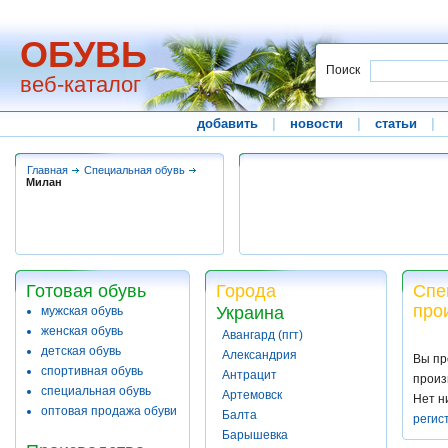
ОБУВЬ
Поиск
веб-каталог
добавить
|
новости
|
статьи
|
Главная
Специальная обувь
Милан
Готовая обувь
Города
Спе
про
Украина
мужская обувь
женская обувь
Авангард (пгт)
детская обувь
Александрия
Вы пр
спортивная обувь
Антрацит
произ
специальная обувь
Артемовск
Нет н
оптовая продажа обуви
Балта
регис
Барышевка