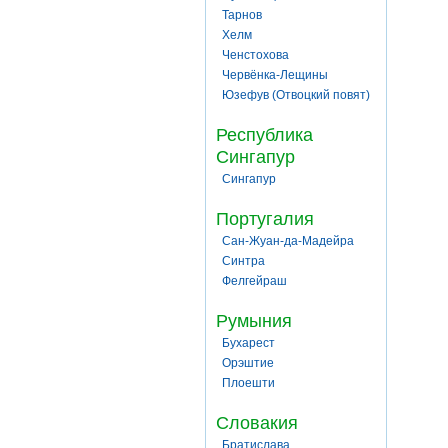
Тарнов
Хелм
Ченстохова
Червёнка-Лещины
Юзефув (Отвоцкий повят)
Республика
Сингапур
Сингапур
Португалия
Сан-Жуан-да-Мадейра
Синтра
Фелгейраш
Румыния
Бухарест
Орэштие
Плоешти
Словакия
Братислава