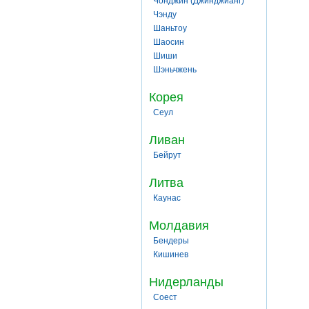
Чонджин (Джинджианг)
Чэнду
Шаньтоу
Шаосин
Шиши
Шэньчжень
Корея
Сеул
Ливан
Бейрут
Литва
Каунас
Молдавия
Бендеры
Кишинев
Нидерланды
Соест