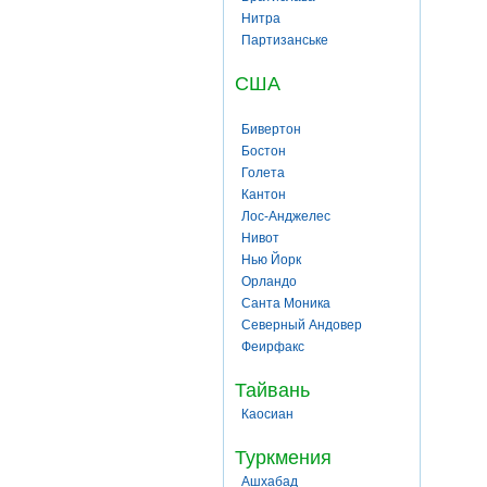
Нитра
Партизанське
США
Бивертон
Бостон
Голета
Кантон
Лос-Анджелес
Нивот
Нью Йорк
Орландо
Санта Моника
Северный Андовер
Феирфакс
Тайвань
Каосиан
Туркмения
Ашхабад