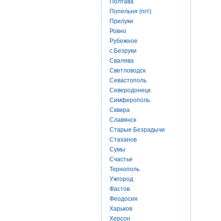
Полтава
Попельня (пгт)
Прилуки
Ровно
Рубежное
с.Безруки
Свалява
Светловодск
Севастополь
Северодонецк
Симферополь
Сквира
Славянск
Старые Безрадычи
Стаханов
Сумы
Счастье
Тернополь
Ужгород
Фастов
Феодосия
Харьков
Херсон