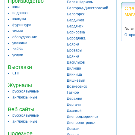
Производство
Белая Церковь
кожа
Спе
Белгород-Днестровский
подошва
маг
Белогорск
колодки
Бердычев
фурнитура
Бердянск
Вы хо
химия
Борисовка
Отпра
оборудование
Бородянка
упаковка
Боярка
лейбы
Бровары
услуги
Брянка
Васильков
Выставки
Вилково
СНГ
Винница
Вишневый
Журналы
Вознесенск
русскоязычные
Гатное
англоязычные
Деражня
Дергачи
Веб-сайты
Джанкой
русскоязычные
Днепродзержинск
англоязычные
Днепропетровск
Довжик
Полезное
Донецк