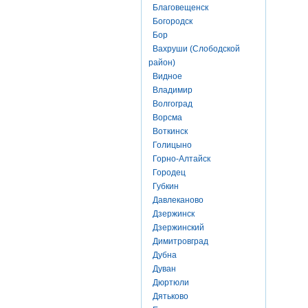
Благовещенск
Богородск
Бор
Вахруши (Слободской
район)
Видное
Владимир
Волгоград
Ворсма
Воткинск
Голицыно
Горно-Алтайск
Городец
Губкин
Давлеканово
Дзержинск
Дзержинский
Димитровград
Дубна
Дуван
Дюртюли
Дятьково