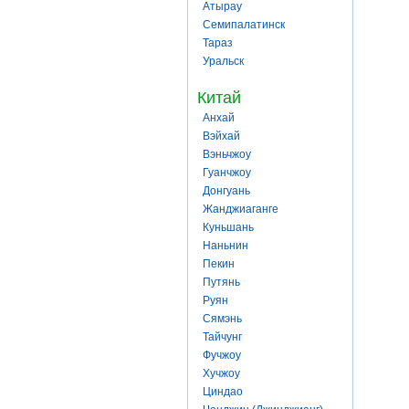
Атырау
Семипалатинск
Тараз
Уральск
Китай
Анхай
Вэйхай
Вэньчжоу
Гуанчжоу
Донгуань
Жанджиаганге
Куньшань
Наньнин
Пекин
Путянь
Руян
Сямэнь
Тайчунг
Фучжоу
Хучжоу
Циндао