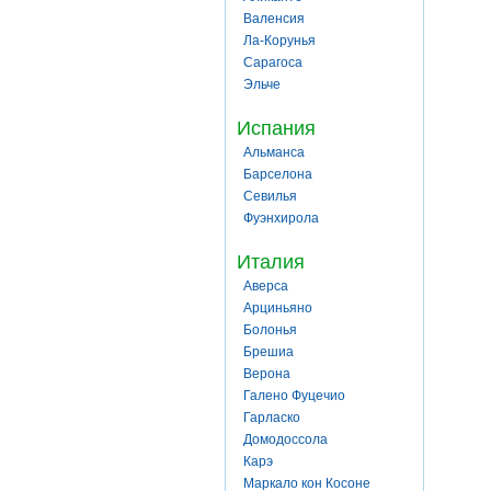
Валенсия
Ла-Корунья
Сарагоса
Эльче
Испания
Альманса
Барселона
Севилья
Фуэнхирола
Италия
Аверса
Арциньяно
Болонья
Брешиа
Верона
Галено Фуцечио
Гарласко
Домодоссола
Карэ
Маркало кон Косоне