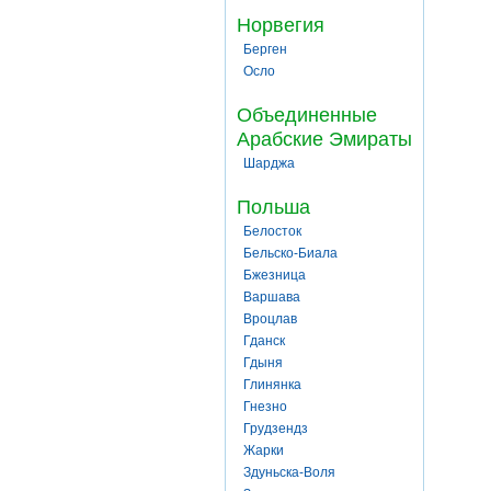
Норвегия
Берген
Осло
Объединенные
Арабские Эмираты
Шарджа
Польша
Белосток
Бельско-Биала
Бжезница
Варшава
Вроцлав
Гданск
Гдыня
Глинянка
Гнезно
Грудзендз
Жарки
Здуньска-Воля