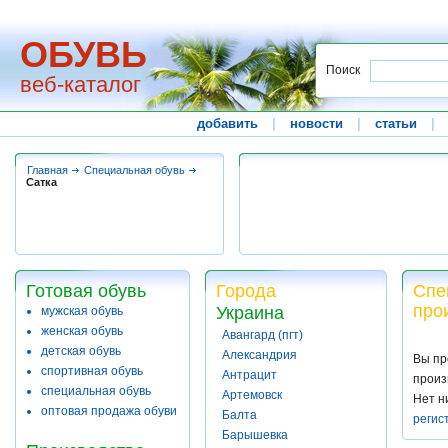
ОБУВЬ
Поиск
веб-каталог
добавить
|
новости
|
статьи
|
Главная
Специальная обувь
Сатка
Готовая обувь
Города
Спе
про
Украина
мужская обувь
женская обувь
Авангард (пгт)
детская обувь
Александрия
Вы пр
спортивная обувь
Антрацит
произ
специальная обувь
Артемовск
Нет н
оптовая продажа обуви
Балта
регис
Барышевка