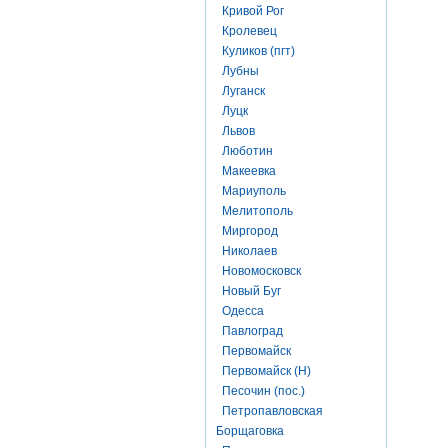
Кривой Рог
Кролевец
Куликов (пгт)
Лубны
Луганск
Луцк
Львов
Люботин
Макеевка
Мариуполь
Мелитополь
Миргород
Николаев
Новомосковск
Новый Буг
Одесса
Павлоград
Первомайск
Первомайск (Н)
Песочин (пос.)
Петропавловская
Борщаговка