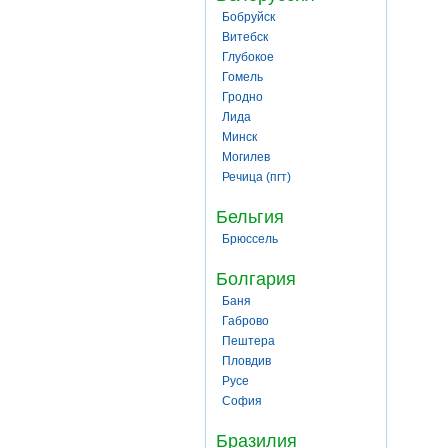
Бобруйск
Витебск
Глубокое
Гомель
Гродно
Лида
Минск
Могилев
Речица (пгт)
Бельгия
Брюссель
Болгария
Баня
Габрово
Пештера
Пловдив
Русе
София
Бразилия