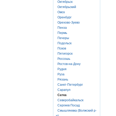
Октябрьск
Октябрьский
Омск
Оренбург
Орехово-Зуево
Пенза
Пермь
Печоры
Подольск
Псков
Пятигорск
Россошь
Ростов-на-Дону
Рудня
Руза
Рязань
Санкт-Петербург
Сарапул
Сатка
Северобайкальск
Сергиев Посад
Смышляевка (Волжский р-
н)