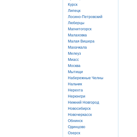
Курск
Липецк
Лосино-Петровский
Люберцы
Магнитогорск
Малаховка
Малая Вишера
Махачкала
Мелеуз
Миасс
Москва
Мытищи
Набережные Челны
Нальчик
Нерехта
Нерюнгри
Нижний Новгород
Новосибирск
Новочеркасск
Обнинск
Одинцово
Озерск