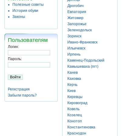
Полезные советы
Дрогобич
История обуви
Евпатория
Законы
Житомир
Запорожье
Зеленодольск
Зоринск
Пользователям
Ивано-Франковск
Логин:
Ильичевск
Ирпень
Пароль:
Каменец-Подольский
Камышеваха (пгт)
Канев
Каховка
Керчь
Регистрация
Киев
Забыли пароль?
Киревцы
Кировоград
Ковель
Козелец
Конотоп
Константиновка
Краснодон