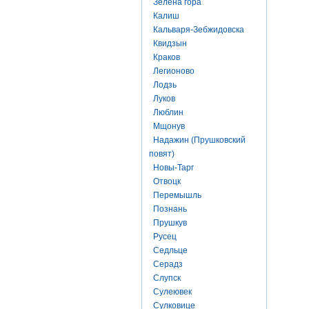
Зелена гора
Калиш
Кальваря-Зебжидовска
Квидзын
Краков
Легионово
Лодзь
Луков
Люблин
Мщонув
Надажин (Прушковский
повят)
Новы-Тарг
Отвоцк
Перемышль
Познань
Прушкув
Русец
Седльце
Серадз
Слупск
Сулеювек
Сулковице