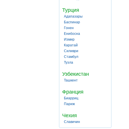
Турция
Адапазары
Баспинар
Гонен
Енибосна
Измир
Каратай
Силиври
Стамбул
Тузла
Узбекистан
Ташкент
Франция
Биарриц
Париж
Чехия
Славичин