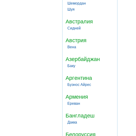
Шемордан
Шуя
Австралия
Сидней
Австрия
Вена
Азербайджан
Баку
Аргентина
Буэнос Айрес
Армения
Ереван
Бангладеш
Дакка
Белоруссия