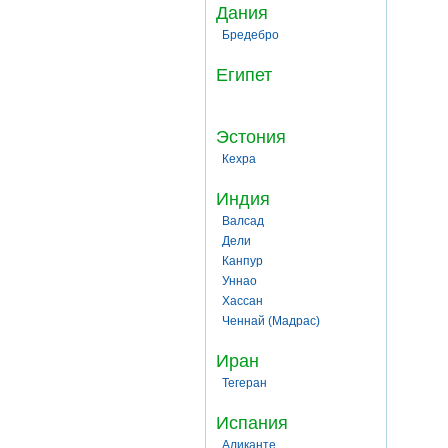
Дания
Бредебро
Египет
Эстония
Кехра
Индия
Валсад
Дели
Канпур
Уннао
Хассан
Ченнай (Мадрас)
Иран
Тегеран
Испания
Аликанте