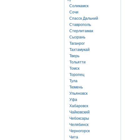
Соликамск
Сочи
Спасск Дальний
Ставрополь
Стерлитамак
Сызрань
Таганрог
Тахтамукай
Тверь
Тольятти
Томск
Торопец
Тула
Тюмень
Ульяновск
Уфа
Хабаровск
Чайковский
Чебоксары
Челябинск
Черногорск
Чита