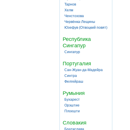
Тарнов
Хелм
Ченстохова
Червёнка-Лещины
Юзефув (Отвоцкий повят)
Республика
Сингапур
Сингапур
Португалия
Сан-Жуан-да-Мадейра
Синтра
Фелгейраш
Румыния
Бухарест
Орэштие
Плоешти
Словакия
Братислава