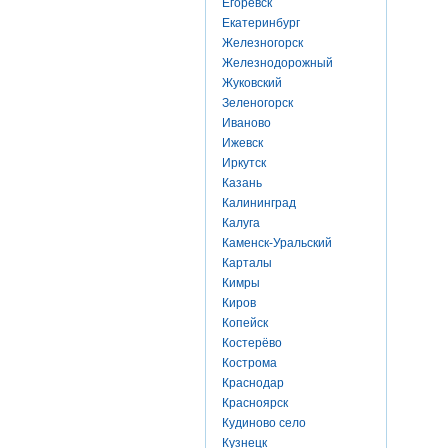
Егоревск
Екатеринбург
Железногорск
Железнодорожный
Жуковский
Зеленогорск
Иваново
Ижевск
Иркутск
Казань
Калининград
Калуга
Каменск-Уральский
Карталы
Кимры
Киров
Копейск
Костерёво
Кострома
Краснодар
Красноярск
Кудиново село
Кузнецк