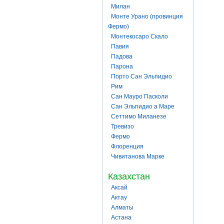
Милан
Монте Урано (провинция
Фермо)
Монтекосаро Скало
Павия
Падова
Парона
Порто Сан Эльпидио
Рим
Сан Мауро Пасколи
Сан Эльпидио а Маре
Сеттимо Миланезе
Тревизо
Фермо
Флоренция
Чивитанова Марке
Казахстан
Аксай
Актау
Алматы
Астана