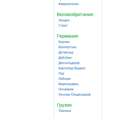
Фарроупилья
Великобритания
Лондон
Стрит
Германия
Берлин
Вупперталь
Детмольд
Дуйсбург
Дюссельдорф
Карлсбад (Баден)
Лар
Лейпциг
Марктредвиц
Оснабрюк
Хессиш-Ольдендорф
Грузия
Тбилиси