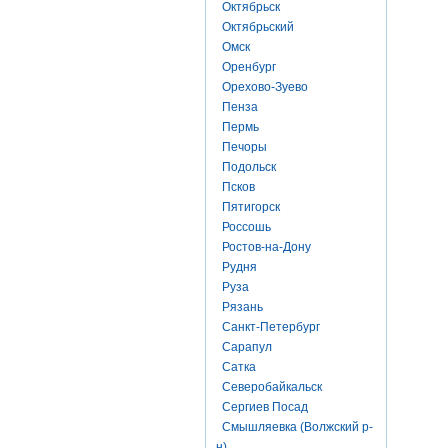
Октябрьск
Октябрьский
Омск
Оренбург
Орехово-Зуево
Пенза
Пермь
Печоры
Подольск
Псков
Пятигорск
Россошь
Ростов-на-Дону
Рудня
Руза
Рязань
Санкт-Петербург
Сарапул
Сатка
Северобайкальск
Сергиев Посад
Смышляевка (Волжский р-
н)