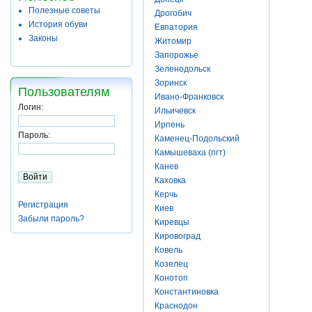
Полезные советы
Дрогобич
История обуви
Евпатория
Законы
Житомир
Запорожье
Зеленодольск
Зоринск
Пользователям
Ивано-Франковск
Логин:
Ильичевск
Ирпень
Пароль:
Каменец-Подольский
Камышеваха (пгт)
Канев
Каховка
Керчь
Регистрация
Киев
Забыли пароль?
Киревцы
Кировоград
Ковель
Козелец
Конотоп
Константиновка
Краснодон