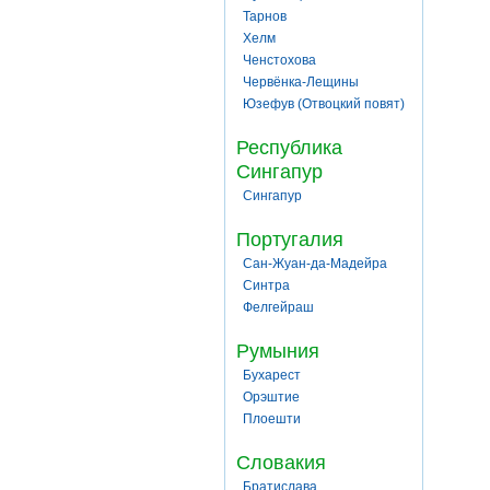
Тарнов
Хелм
Ченстохова
Червёнка-Лещины
Юзефув (Отвоцкий повят)
Республика
Сингапур
Сингапур
Португалия
Сан-Жуан-да-Мадейра
Синтра
Фелгейраш
Румыния
Бухарест
Орэштие
Плоешти
Словакия
Братислава