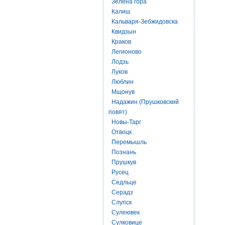
Зелена гора
Калиш
Кальваря-Зебжидовска
Квидзын
Краков
Легионово
Лодзь
Луков
Люблин
Мщонув
Надажин (Прушковский
повят)
Новы-Тарг
Отвоцк
Перемышль
Познань
Прушкув
Русец
Седльце
Серадз
Слупск
Сулеювек
Сулковице