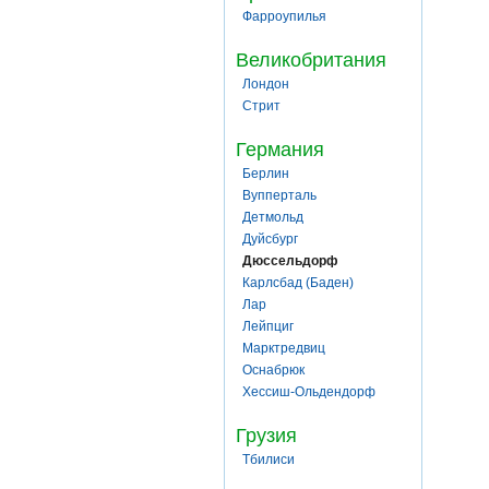
Фарроупилья
Великобритания
Лондон
Стрит
Германия
Берлин
Вупперталь
Детмольд
Дуйсбург
Дюссельдорф
Карлсбад (Баден)
Лар
Лейпциг
Марктредвиц
Оснабрюк
Хессиш-Ольдендорф
Грузия
Тбилиси