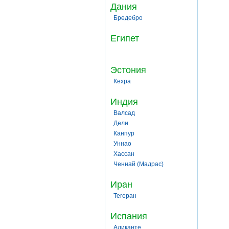
Дания
Бредебро
Египет
Эстония
Кехра
Индия
Валсад
Дели
Канпур
Уннао
Хассан
Ченнай (Мадрас)
Иран
Тегеран
Испания
Аликанте