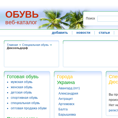
ОБУВЬ
Поиск
веб-каталог
добавить
|
новости
|
статьи
|
Главная
Специальная обувь
Дюссельдорф
Готовая обувь
Города
Спе
Дюс
Украина
мужская обувь
женская обувь
Авангард (пгт)
детская обувь
Александрия
Вы пр
спортивная обувь
Антрацит
произ
специальная обувь
Артемовск
Нет н
оптовая продажа обуви
Балта
регис
Барышевка