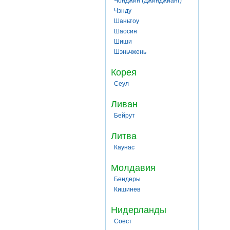
Чонджин (Джинджианг)
Чэнду
Шаньтоу
Шаосин
Шиши
Шэньчжень
Корея
Сеул
Ливан
Бейрут
Литва
Каунас
Молдавия
Бендеры
Кишинев
Нидерланды
Соест