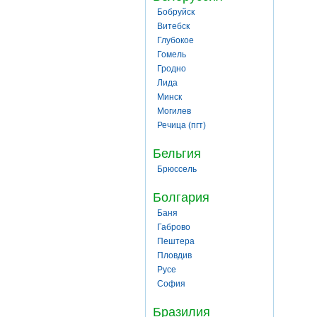
Бобруйск
Витебск
Глубокое
Гомель
Гродно
Лида
Минск
Могилев
Речица (пгт)
Бельгия
Брюссель
Болгария
Баня
Габрово
Пештера
Пловдив
Русе
София
Бразилия