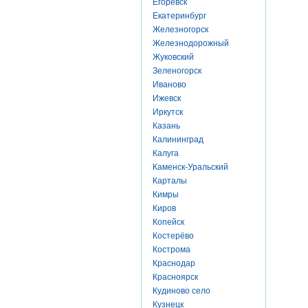
Егоревск
Екатеринбург
Железногорск
Железнодорожный
Жуковский
Зеленогорск
Иваново
Ижевск
Иркутск
Казань
Калининград
Калуга
Каменск-Уральский
Карталы
Кимры
Киров
Копейск
Костерёво
Кострома
Краснодар
Красноярск
Кудиново село
Кузнецк