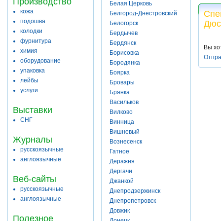
Производство
Белая Церковь
кожа
Спе
Белгород-Днестровский
подошва
Дюс
Белогорск
колодки
Бердычев
фурнитура
Бердянск
Вы хо
химия
Борисовка
Отпра
оборудование
Бородянка
упаковка
Боярка
лейбы
Бровары
услуги
Брянка
Васильков
Выставки
Вилково
СНГ
Винница
Вишневый
Журналы
Вознесенск
русскоязычные
Гатное
англоязычные
Деражня
Дергачи
Веб-сайты
Джанкой
русскоязычные
Днепродзержинск
англоязычные
Днепропетровск
Довжик
Полезное
Донецк