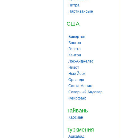
Нитра
Партизанське
США
Бивертон
Бостон
Голета
Кантон
Лос-Анджелес
Нивот
Нью Йорк
Орландо
Санта Моника
Северный Андовер
Феирфакс
Тайвань
Каосиан
Туркмения
Ашхабад