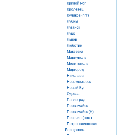
Кривой Рог
Кролевец
Куликов (пгт)
Лубны
Луганск
Луцк
Львов
Люботин
Макеевка
Мариуполь
Мелитополь
Миргород
Николаев
Новомосковск
Новый Буг
Одесса
Павлоград
Первомайск
Первомайск (Н)
Песочин (пос.)
Петропавловская
Борщаговка