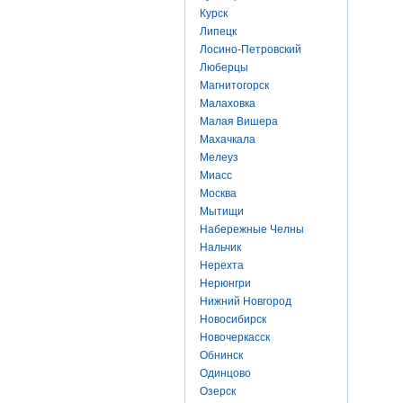
Курск
Липецк
Лосино-Петровский
Люберцы
Магнитогорск
Малаховка
Малая Вишера
Махачкала
Мелеуз
Миасс
Москва
Мытищи
Набережные Челны
Нальчик
Нерехта
Нерюнгри
Нижний Новгород
Новосибирск
Новочеркасск
Обнинск
Одинцово
Озерск