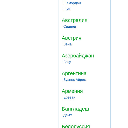
Шемордан
Шуя
Австралия
Сидней
Австрия
Вена
Азербайджан
Баку
Аргентина
Буэнос Айрес
Армения
Ереван
Бангладеш
Дакка
Белоруссия