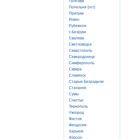
Полтава
Попельня (пгт)
Прилуки
Ровно
Рубежное
с.Безруки
Свалява
Светловодск
Севастополь
Северодонецк
Симферополь
Сквира
Славянск
Старые Безрадычи
Стаханов
Сумы
Счастье
Тернополь
Ужгород
Фастов
Феодосия
Харьков
Херсон