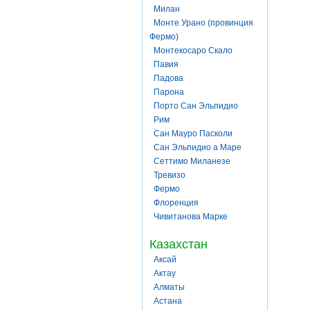
Милан
Монте Урано (провинция
Фермо)
Монтекосаро Скало
Павия
Падова
Парона
Порто Сан Эльпидио
Рим
Сан Мауро Пасколи
Сан Эльпидио а Маре
Сеттимо Миланезе
Тревизо
Фермо
Флоренция
Чивитанова Марке
Казахстан
Аксай
Актау
Алматы
Астана