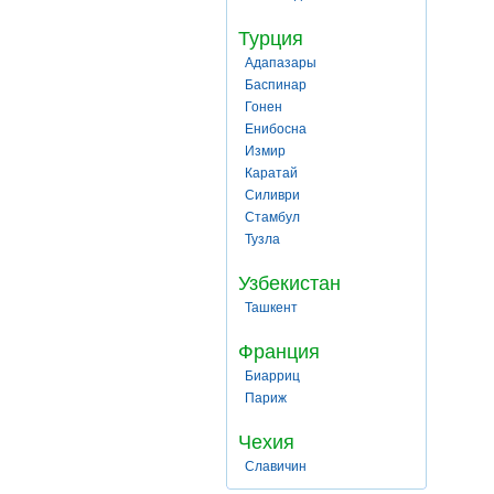
Турция
Адапазары
Баспинар
Гонен
Енибосна
Измир
Каратай
Силиври
Стамбул
Тузла
Узбекистан
Ташкент
Франция
Биарриц
Париж
Чехия
Славичин