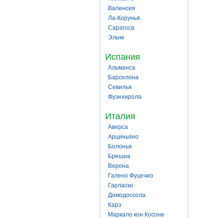
Валенсия
Ла-Корунья
Сарагоса
Эльче
Испания
Альманса
Барселона
Севилья
Фуэнхирола
Италия
Аверса
Арциньяно
Болонья
Брешиа
Верона
Галено Фуцечио
Гарласко
Домодоссола
Карэ
Маркало кон Косоне