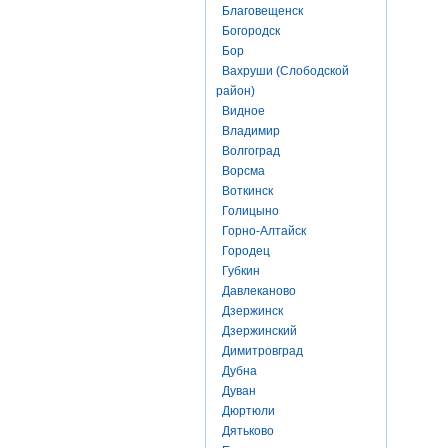
Благовещенск
Богородск
Бор
Вахруши (Слободской
район)
Видное
Владимир
Волгоград
Ворсма
Воткинск
Голицыно
Горно-Алтайск
Городец
Губкин
Давлеканово
Дзержинск
Дзержинский
Димитровград
Дубна
Дуван
Дюртюли
Дятьково