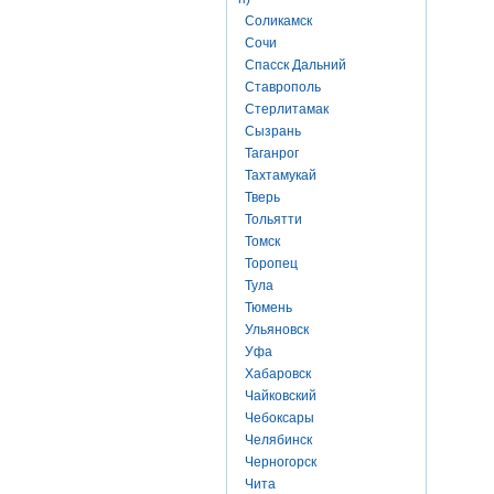
Соликамск
Сочи
Спасск Дальний
Ставрополь
Стерлитамак
Сызрань
Таганрог
Тахтамукай
Тверь
Тольятти
Томск
Торопец
Тула
Тюмень
Ульяновск
Уфа
Хабаровск
Чайковский
Чебоксары
Челябинск
Черногорск
Чита