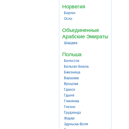
Норвегия
Берген
Осло
Объединенные
Арабские Эмираты
Шарджа
Польша
Белосток
Бельско-Биала
Бжезница
Варшава
Вроцлав
Гданск
Гдыня
Глинянка
Гнезно
Грудзендз
Жарки
Здуньска-Воля