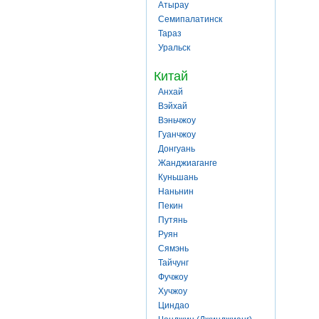
Атырау
Семипалатинск
Тараз
Уральск
Китай
Анхай
Вэйхай
Вэньчжоу
Гуанчжоу
Донгуань
Жанджиаганге
Куньшань
Наньнин
Пекин
Путянь
Руян
Сямэнь
Тайчунг
Фучжоу
Хучжоу
Циндао